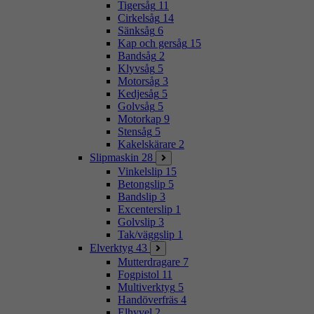
Tigersåg
11
Cirkelsåg
14
Sänksåg
6
Kap och gersåg
15
Bandsåg
2
Klyvsåg
5
Motorsåg
3
Kedjesåg
5
Golvsåg
5
Motorkap
9
Stensåg
5
Kakelskärare
2
Slipmaskin
28
Vinkelslip
15
Betongslip
5
Bandslip
3
Excenterslip
1
Golvslip
3
Tak/väggslip
1
Elverktyg
43
Mutterdragare
7
Fogpistol
11
Multiverktyg
5
Handöverfräs
4
Elhyvel
2