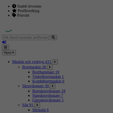
Snabb leverans
Proffsverktyg
Prisvärt
Sök
bland
Logga
tusentals
in
proffsmaskiner
Mina
Meny
Hyra
sidor
Maskin och verktyg
433
Borrmaskin
28
Borrhammare
19
Vinkelborrmaskin
1
Kombiborrmaskin
6
Skruvdragare
30
Borrskruvdragare
18
Slagskruvdragare
7
Gipsskruvdragare
5
Såg
91
Sticksåg
6