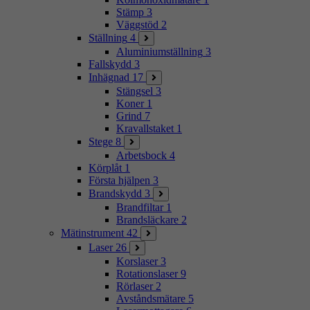
Stämp
3
Väggstöd
2
Ställning
4
Aluminiumställning
3
Fallskydd
3
Inhägnad
17
Stängsel
3
Koner
1
Grind
7
Kravallstaket
1
Stege
8
Arbetsbock
4
Körplåt
1
Första hjälpen
3
Brandskydd
3
Brandfiltar
1
Brandsläckare
2
Mätinstrument
42
Laser
26
Korslaser
3
Rotationslaser
9
Rörlaser
2
Avståndsmätare
5