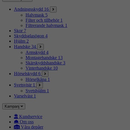
Andningsskydd
16
Halvmask
5
Filter och tillbehör
1
Filtrerande halvmask
1
Skor
7
Skyddsglasögon
4
Hjälm
2
Handske
34
Armskydd
4
Montagehandske
13
Skärskyddshandske
3
Vinterhandske
10
Hörselskydd
6
Hörselkåpa
1
Svetsvisir
1
Svetshjälm
1
Varselväst
1
Kampanj
Kundservice
Om oss
Våra depåer