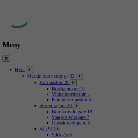
Meny
Stäng
Hyra
Maskin och verktyg
433
Borrmaskin
28
Borrhammare
19
Vinkelborrmaskin
1
Kombiborrmaskin
6
Skruvdragare
30
Borrskruvdragare
18
Slagskruvdragare
7
Gipsskruvdragare
5
Såg
91
Sticksåg
6