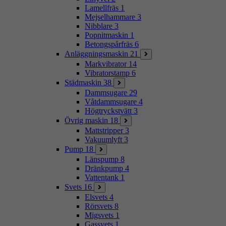
Lamellfräs
1
Mejselhammare
3
Nibblare
3
Popnitmaskin
1
Betongspårfräs
6
Anläggningsmaskin
21
Markvibrator
14
Vibratorstamp
6
Städmaskin
38
Dammsugare
29
Våtdammsugare
4
Högtryckstvätt
3
Övrig maskin
18
Mattstripper
3
Vakuumlyft
3
Pump
18
Länspump
8
Dränkpump
4
Vattentank
1
Svets
16
Elsvets
4
Rörsvets
8
Migsvets
1
Gassvets
1