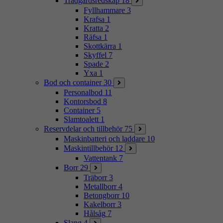
Trädgårdsredskap
18
Fyllhammare
3
Krafsa
1
Kratta
2
Räfsa
1
Skottkärra
1
Skyffel
7
Spade
2
Yxa
1
Bod och container
30
Personalbod
11
Kontorsbod
8
Container
5
Slamtoalett
1
Reservdelar och tillbehör
75
Maskinbatteri och laddare
10
Maskintillbehör
12
Vattentank
7
Borr
29
Träborr
3
Metallborr
4
Betongborr
10
Kakelborr
3
Hålsåg
7
Slang
4