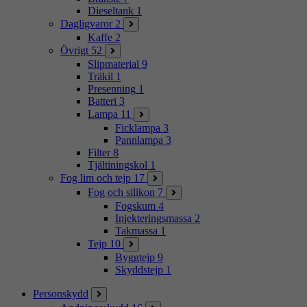
Dieseltank
1
Dagligvaror
2
Kaffe
2
Övrigt
52
Slipmaterial
9
Träkil
1
Presenning
1
Batteri
3
Lampa
11
Ficklampa
3
Pannlampa
3
Filter
8
Tjältiningskol
1
Fog lim och tejp
17
Fog och silikon
7
Fogskum
4
Injekteringsmassa
2
Takmassa
1
Tejp
10
Byggtejp
9
Skyddstejp
1
Personskydd