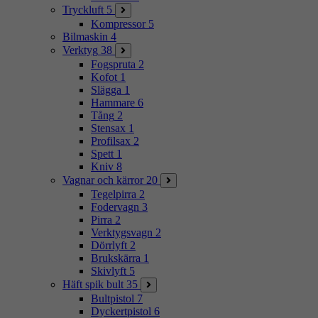
Tryckluft
5
Kompressor
5
Bilmaskin
4
Verktyg
38
Fogspruta
2
Kofot
1
Slägga
1
Hammare
6
Tång
2
Stensax
1
Profilsax
2
Spett
1
Kniv
8
Vagnar och kärror
20
Tegelpirra
2
Fodervagn
3
Pirra
2
Verktygsvagn
2
Dörrlyft
2
Brukskärra
1
Skivlyft
5
Häft spik bult
35
Bultpistol
7
Dyckertpistol
6