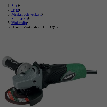
Start
Hyra
Maskin och verktyg
Slipmaskin
Vinkelslip
Hitachi Vinkelslip G13SB3(S)