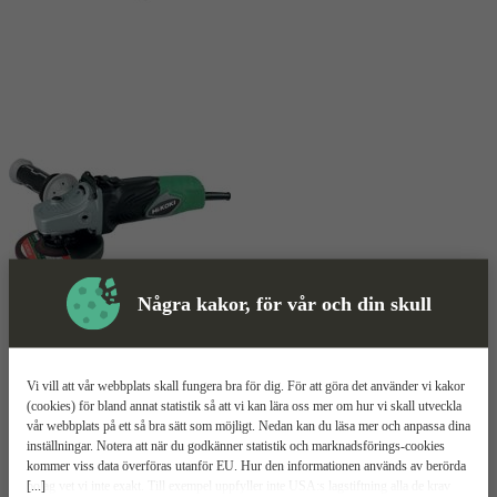
Några kakor, för vår och din skull
Skyddsutrustning
Vi vill att vår webbplats skall fungera bra för dig. För att göra det använder vi kakor
(cookies) för bland annat statistik så att vi kan lära oss mer om hur vi skall utveckla
vår webbplats på ett så bra sätt som möjligt. Nedan kan du läsa mer och anpassa dina
Vinkelslip
Mer information
inställningar. Notera att när du godkänner statistik och marknadsförings-cookies
kommer viss data överföras utanför EU. Hur den informationen används av berörda
[...]
bolag vet vi inte exakt. Till exempel uppfyller inte USA:s lagstiftning alla de krav