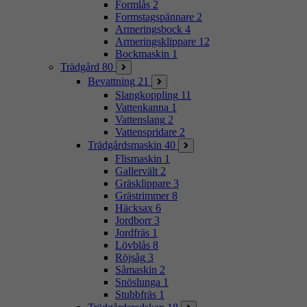
Formlås
2
Formstagspännare
2
Armeringsbock
4
Armeringsklippare
12
Bockmaskin
1
Trädgård
80
Bevattning
21
Slangkoppling
11
Vattenkanna
1
Vattenslang
2
Vattenspridare
2
Trädgårdsmaskin
40
Flismaskin
1
Gallervält
2
Gräsklippare
3
Grästrimmer
8
Häcksax
6
Jordborr
3
Jordfräs
1
Lövblås
8
Röjsåg
3
Såmaskin
2
Snöslunga
1
Stubbfräs
1