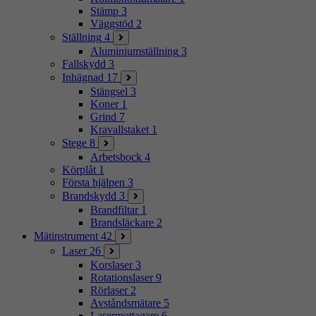
Stämp
3
Väggstöd
2
Ställning
4
Aluminiumställning
3
Fallskydd
3
Inhägnad
17
Stängsel
3
Koner
1
Grind
7
Kravallstaket
1
Stege
8
Arbetsbock
4
Körplåt
1
Första hjälpen
3
Brandskydd
3
Brandfiltar
1
Brandsläckare
2
Mätinstrument
42
Laser
26
Korslaser
3
Rotationslaser
9
Rörlaser
2
Avståndsmätare
5
Lasermottagare
6