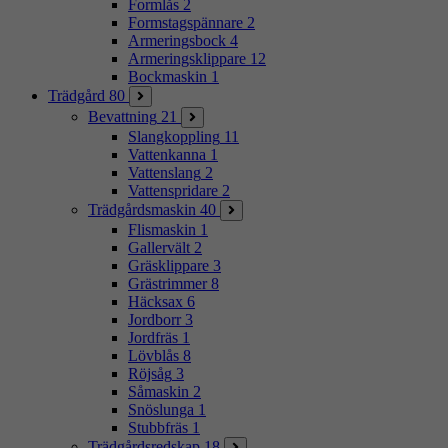
Formlås
2
Formstagspännare
2
Armeringsbock
4
Armeringsklippare
12
Bockmaskin
1
Trädgård
80
Bevattning
21
Slangkoppling
11
Vattenkanna
1
Vattenslang
2
Vattenspridare
2
Trädgårdsmaskin
40
Flismaskin
1
Gallervält
2
Gräsklippare
3
Grästrimmer
8
Häcksax
6
Jordborr
3
Jordfräs
1
Lövblås
8
Röjsåg
3
Såmaskin
2
Snöslunga
1
Stubbfräs
1
Trädgårdsredskap
18