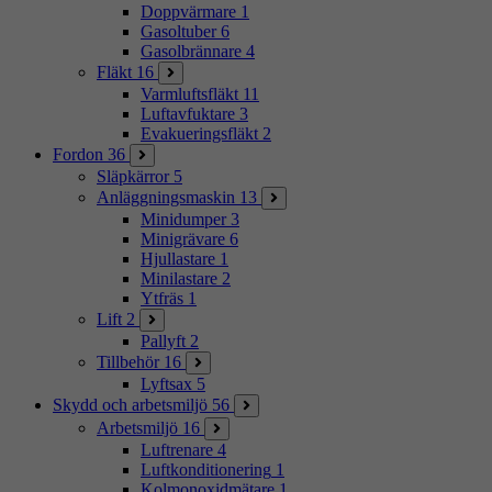
Doppvärmare
1
Gasoltuber
6
Gasolbrännare
4
Fläkt
16
Varmluftsfläkt
11
Luftavfuktare
3
Evakueringsfläkt
2
Fordon
36
Släpkärror
5
Anläggningsmaskin
13
Minidumper
3
Minigrävare
6
Hjullastare
1
Minilastare
2
Ytfräs
1
Lift
2
Pallyft
2
Tillbehör
16
Lyftsax
5
Skydd och arbetsmiljö
56
Arbetsmiljö
16
Luftrenare
4
Luftkonditionering
1
Kolmonoxidmätare
1