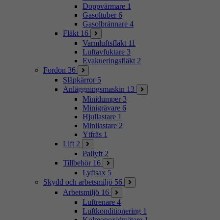
Doppvärmare
1
Gasoltuber
6
Gasolbrännare
4
Fläkt
16
Varmluftsfläkt
11
Luftavfuktare
3
Evakueringsfläkt
2
Fordon
36
Släpkärror
5
Anläggningsmaskin
13
Minidumper
3
Minigrävare
6
Hjullastare
1
Minilastare
2
Ytfräs
1
Lift
2
Pallyft
2
Tillbehör
16
Lyftsax
5
Skydd och arbetsmiljö
56
Arbetsmiljö
16
Luftrenare
4
Luftkonditionering
1
Kolmonoxidmätare
1