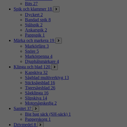
Bits
27
Spik och klammer
18
Dyckert
2
Bandad spik
8
Stålspik
2
Ankarspik
2
Pappspik
1
Märka och markera
19
Markörfärg
3
Snöre
5
Markörpenna
4
Djuphålsmärkare
4
Klinga och blad
120
Kapskiva
32
Sågblad multiverktyg
13
Sticksågsblad
16
Tigersågsblad
26
Sågklinga
16
Slipskiva
14
Motorsågskedja
2
Sanitet
37
Big bag säck (SH-säck)
1
Papperskorg
1
Drivmedel
8