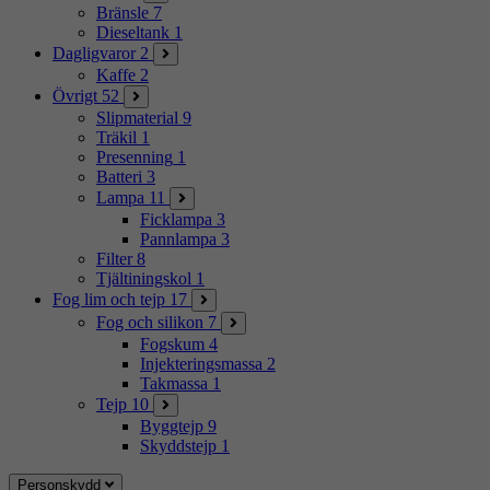
Bränsle
7
Dieseltank
1
Dagligvaror
2
Kaffe
2
Övrigt
52
Slipmaterial
9
Träkil
1
Presenning
1
Batteri
3
Lampa
11
Ficklampa
3
Pannlampa
3
Filter
8
Tjältiningskol
1
Fog lim och tejp
17
Fog och silikon
7
Fogskum
4
Injekteringsmassa
2
Takmassa
1
Tejp
10
Byggtejp
9
Skyddstejp
1
Personskydd