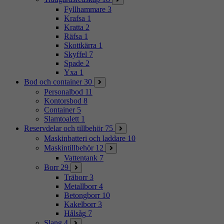
Fyllhammare
3
Krafsa
1
Kratta
2
Räfsa
1
Skottkärra
1
Skyffel
7
Spade
2
Yxa
1
Bod och container
30
Personalbod
11
Kontorsbod
8
Container
5
Slamtoalett
1
Reservdelar och tillbehör
75
Maskinbatteri och laddare
10
Maskintillbehör
12
Vattentank
7
Borr
29
Träborr
3
Metallborr
4
Betongborr
10
Kakelborr
3
Hålsåg
7
Slang
4