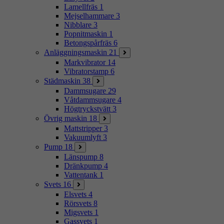
Lamellfräs
1
Mejselhammare
3
Nibblare
3
Popnitmaskin
1
Betongspårfräs
6
Anläggningsmaskin
21
Markvibrator
14
Vibratorstamp
6
Städmaskin
38
Dammsugare
29
Våtdammsugare
4
Högtryckstvätt
3
Övrig maskin
18
Mattstripper
3
Vakuumlyft
3
Pump
18
Länspump
8
Dränkpump
4
Vattentank
1
Svets
16
Elsvets
4
Rörsvets
8
Migsvets
1
Gassvets
1