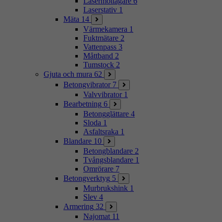
Lasermottagare
6
Laserstativ
1
Mäta
14
Värmekamera
1
Fuktmätare
2
Vattenpass
3
Måttband
2
Tumstock
2
Gjuta och mura
62
Betongvibrator
7
Valvvibrator
1
Bearbetning
6
Betongglättare
4
Sloda
1
Asfaltsraka
1
Blandare
10
Betongblandare
2
Tvångsblandare
1
Omrörare
7
Betongverktyg
5
Murbrukshink
1
Slev
4
Armering
32
Najomat
11