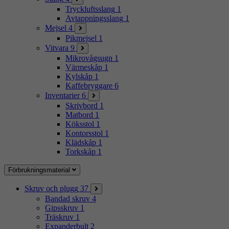
Tryckluftsslang
1
Avtappningsslang
1
Mejsel
4
Pikmejsel
1
Vitvara
9
Mikrovågsugn
1
Värmeskåp
1
Kylskåp
1
Kaffebryggare
6
Inventarier
6
Skrivbord
1
Matbord
1
Köksstol
1
Kontorsstol
1
Klädskåp
1
Torkskåp
1
Förbrukningsmaterial
Skruv och plugg
37
Bandad skruv
4
Gipsskruv
1
Träskruv
1
Expanderbult
2