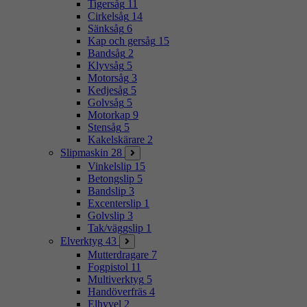
Tigersåg
11
Cirkelsåg
14
Sänksåg
6
Kap och gersåg
15
Bandsåg
2
Klyvsåg
5
Motorsåg
3
Kedjesåg
5
Golvsåg
5
Motorkap
9
Stensåg
5
Kakelskärare
2
Slipmaskin
28
Vinkelslip
15
Betongslip
5
Bandslip
3
Excenterslip
1
Golvslip
3
Tak/väggslip
1
Elverktyg
43
Mutterdragare
7
Fogpistol
11
Multiverktyg
5
Handöverfräs
4
Elhyvel
2