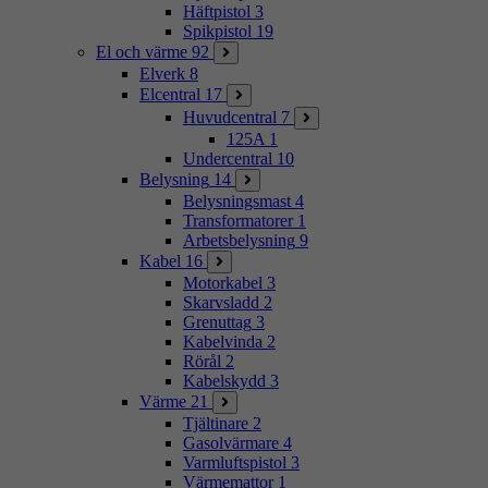
Häftpistol
3
Spikpistol
19
El och värme
92
Elverk
8
Elcentral
17
Huvudcentral
7
125A
1
Undercentral
10
Belysning
14
Belysningsmast
4
Transformatorer
1
Arbetsbelysning
9
Kabel
16
Motorkabel
3
Skarvsladd
2
Grenuttag
3
Kabelvinda
2
Rörål
2
Kabelskydd
3
Värme
21
Tjältinare
2
Gasolvärmare
4
Varmluftspistol
3
Värmemattor
1