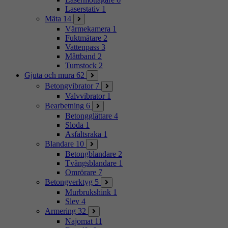
Laserstativ
1
Mäta
14
Värmekamera
1
Fuktmätare
2
Vattenpass
3
Måttband
2
Tumstock
2
Gjuta och mura
62
Betongvibrator
7
Valvvibrator
1
Bearbetning
6
Betongglättare
4
Sloda
1
Asfaltsraka
1
Blandare
10
Betongblandare
2
Tvångsblandare
1
Omrörare
7
Betongverktyg
5
Murbrukshink
1
Slev
4
Armering
32
Najomat
11