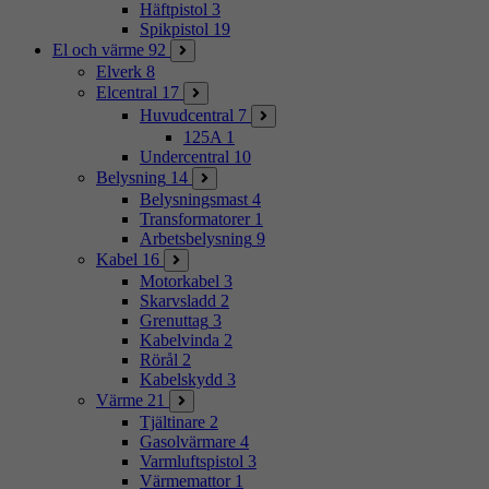
Häftpistol
3
Spikpistol
19
El och värme
92
Elverk
8
Elcentral
17
Huvudcentral
7
125A
1
Undercentral
10
Belysning
14
Belysningsmast
4
Transformatorer
1
Arbetsbelysning
9
Kabel
16
Motorkabel
3
Skarvsladd
2
Grenuttag
3
Kabelvinda
2
Rörål
2
Kabelskydd
3
Värme
21
Tjältinare
2
Gasolvärmare
4
Varmluftspistol
3
Värmemattor
1