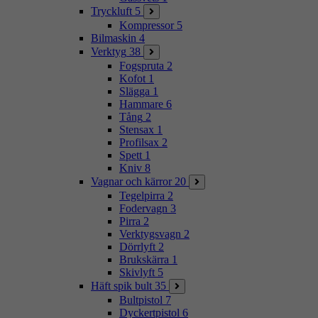
Tryckluft
5
Kompressor
5
Bilmaskin
4
Verktyg
38
Fogspruta
2
Kofot
1
Slägga
1
Hammare
6
Tång
2
Stensax
1
Profilsax
2
Spett
1
Kniv
8
Vagnar och kärror
20
Tegelpirra
2
Fodervagn
3
Pirra
2
Verktygsvagn
2
Dörrlyft
2
Brukskärra
1
Skivlyft
5
Häft spik bult
35
Bultpistol
7
Dyckertpistol
6