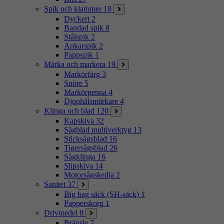
Spik och klammer
18
Dyckert
2
Bandad spik
8
Stålspik
2
Ankarspik
2
Pappspik
1
Märka och markera
19
Markörfärg
3
Snöre
5
Markörpenna
4
Djuphålsmärkare
4
Klinga och blad
120
Kapskiva
32
Sågblad multiverktyg
13
Sticksågsblad
16
Tigersågsblad
26
Sågklinga
16
Slipskiva
14
Motorsågskedja
2
Sanitet
37
Big bag säck (SH-säck)
1
Papperskorg
1
Drivmedel
8
Bränsle
7