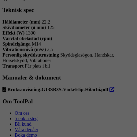
Teknisk spec
Håldiameter (mm)
22,2
Skivdiameter (ø mm)
125
Effekt (W)
1300
Varvtal obelastad (rpm)
Spindelgänga
M14
Vibrationsnivå (m/s²)
2,5
Personlig skyddsutrustning
Skyddsglasögon, Handskar,
Hörselskydd, Vibrationer
Transport
Får plats i bil
Manualer & dokument
öppna
Bruksanvisning-G13SB3S-Vinkelslip-Hitachi.pdf
i
ny
Om ToolPal
flik
Om oss
5 enkla steg
Bli kund
Våra depåer
Boka demo