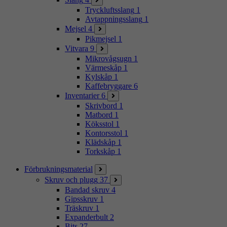
Tryckluftsslang
1
Avtappningsslang
1
Mejsel
4
Pikmejsel
1
Vitvara
9
Mikrovågsugn
1
Värmeskåp
1
Kylskåp
1
Kaffebryggare
6
Inventarier
6
Skrivbord
1
Matbord
1
Köksstol
1
Kontorsstol
1
Klädskåp
1
Torkskåp
1
Förbrukningsmaterial
Skruv och plugg
37
Bandad skruv
4
Gipsskruv
1
Träskruv
1
Expanderbult
2
Bits
27