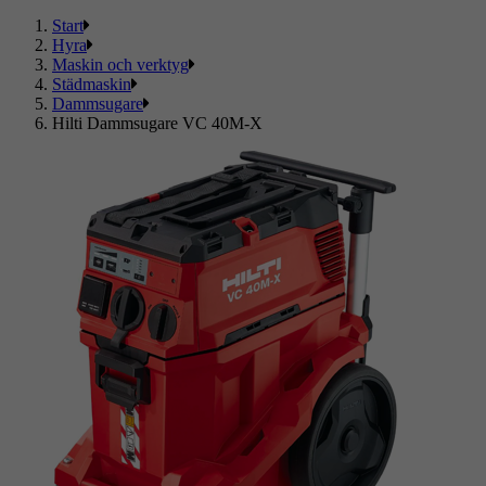
Start
Hyra
Maskin och verktyg
Städmaskin
Dammsugare
Hilti Dammsugare VC 40M-X