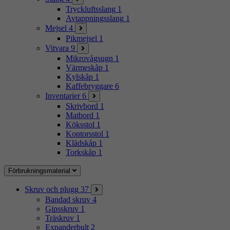
Tryckluftsslang
1
Avtappningsslang
1
Mejsel
4
Pikmejsel
1
Vitvara
9
Mikrovågsugn
1
Värmeskåp
1
Kylskåp
1
Kaffebryggare
6
Inventarier
6
Skrivbord
1
Matbord
1
Köksstol
1
Kontorsstol
1
Klädskåp
1
Torkskåp
1
Förbrukningsmaterial
Skruv och plugg
37
Bandad skruv
4
Gipsskruv
1
Träskruv
1
Expanderbult
2