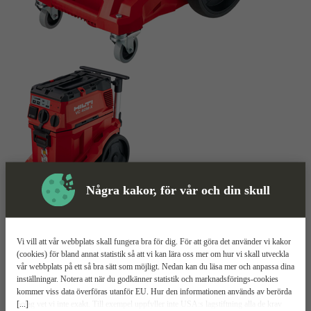
Några kakor, för vår och din skull
Skyddsutrustning
Dammsugare
Mer information
Vi vill att vår webbplats skall fungera bra för dig. För att göra det använder vi kakor
(cookies) för bland annat statistik så att vi kan lära oss mer om hur vi skall utveckla
vår webbplats på ett så bra sätt som möjligt. Nedan kan du läsa mer och anpassa dina
Hilti VC 40M-X
inställningar. Notera att när du godkänner statistik och marknadsförings-cookies
kommer viss data överföras utanför EU. Hur den informationen används av berörda
[...]
bolag vet vi inte exakt. Till exempel uppfyller inte USA:s lagstiftning alla de krav
1200W effekt