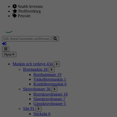
Snabb leverans
Proffsverktyg
Prisvärt
Sök
bland
Logga
tusentals
in
proffsmaskiner
Mina
Meny
Hyra
sidor
Maskin och verktyg
434
Borrmaskin
28
Borrhammare
19
Vinkelborrmaskin
1
Kombiborrmaskin
6
Skruvdragare
30
Borrskruvdragare
18
Slagskruvdragare
7
Gipsskruvdragare
5
Såg
91
Sticksåg
6