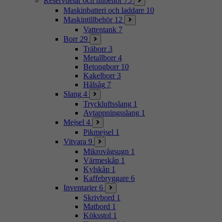
Reservdelar och tillbehör
75
Maskinbatteri och laddare
10
Maskintillbehör
12
Vattentank
7
Borr
29
Träborr
3
Metallborr
4
Betongborr
10
Kakelborr
3
Hålsåg
7
Slang
4
Tryckluftsslang
1
Avtappningsslang
1
Mejsel
4
Pikmejsel
1
Vitvara
9
Mikrovågsugn
1
Värmeskåp
1
Kylskåp
1
Kaffebryggare
6
Inventarier
6
Skrivbord
1
Matbord
1
Köksstol
1