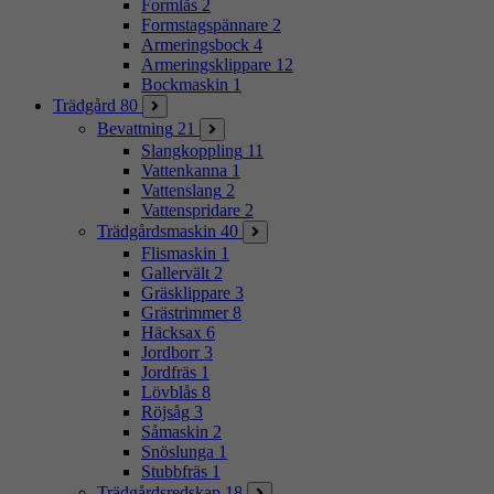
Formlås
2
Formstagspännare
2
Armeringsbock
4
Armeringsklippare
12
Bockmaskin
1
Trädgård
80
Bevattning
21
Slangkoppling
11
Vattenkanna
1
Vattenslang
2
Vattenspridare
2
Trädgårdsmaskin
40
Flismaskin
1
Gallervält
2
Gräsklippare
3
Grästrimmer
8
Häcksax
6
Jordborr
3
Jordfräs
1
Lövblås
8
Röjsåg
3
Såmaskin
2
Snöslunga
1
Stubbfräs
1
Trädgårdsredskap
18