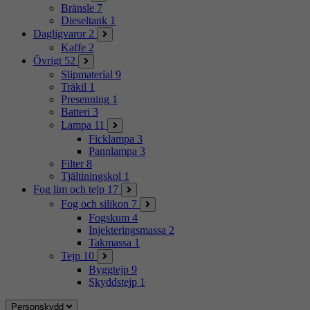
Bränsle
7
Dieseltank
1
Dagligvaror
2
Kaffe
2
Övrigt
52
Slipmaterial
9
Träkil
1
Presenning
1
Batteri
3
Lampa
11
Ficklampa
3
Pannlampa
3
Filter
8
Tjältiningskol
1
Fog lim och tejp
17
Fog och silikon
7
Fogskum
4
Injekteringsmassa
2
Takmassa
1
Tejp
10
Byggtejp
9
Skyddstejp
1
Personskydd