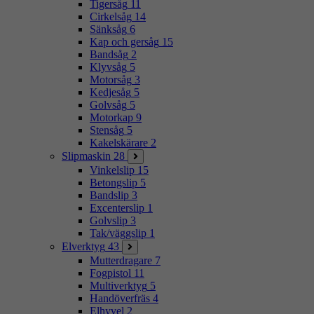
Tigersåg
11
Cirkelsåg
14
Sänksåg
6
Kap och gersåg
15
Bandsåg
2
Klyvsåg
5
Motorsåg
3
Kedjesåg
5
Golvsåg
5
Motorkap
9
Stensåg
5
Kakelskärare
2
Slipmaskin
28
Vinkelslip
15
Betongslip
5
Bandslip
3
Excenterslip
1
Golvslip
3
Tak/väggslip
1
Elverktyg
43
Mutterdragare
7
Fogpistol
11
Multiverktyg
5
Handöverfräs
4
Elhyvel
2