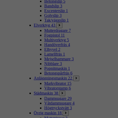
Betongslip
5
Bandslip
3
Excenterslip
1
Golvslip
3
Tak/väggslip
1
Elverktyg
43
Mutterdragare
7
Fogpistol
11
Multiverktyg
5
Handöverfräs
4
Elhyvel
2
Lamellfräs
1
Mejselhammare
3
Nibblare
3
Popnitmaskin
1
Betongspårfräs
6
Anläggningsmaskin
22
Markvibrator
15
Vibratorstamp
6
Städmaskin
38
Dammsugare
29
Våtdammsugare
4
Högtryckstvätt
3
Övrig maskin
18