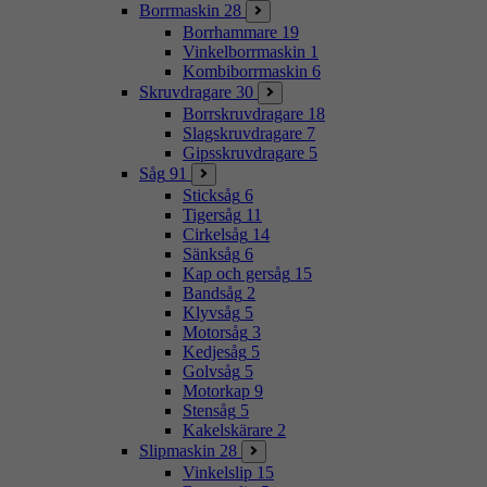
Borrmaskin
28
Borrhammare
19
Vinkelborrmaskin
1
Kombiborrmaskin
6
Skruvdragare
30
Borrskruvdragare
18
Slagskruvdragare
7
Gipsskruvdragare
5
Såg
91
Sticksåg
6
Tigersåg
11
Cirkelsåg
14
Sänksåg
6
Kap och gersåg
15
Bandsåg
2
Klyvsåg
5
Motorsåg
3
Kedjesåg
5
Golvsåg
5
Motorkap
9
Stensåg
5
Kakelskärare
2
Slipmaskin
28
Vinkelslip
15