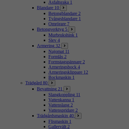
Asfaltsraka
1
Blandare
10
Betongblandare
2
Tvångsblandare
1
Omrörare
7
Betongverktyg
5
Murbrukshink
1
Slev
4
Armering
32
Najomat
11
Formlås
2
Formstagspännare
2
Armeringsbock
4
Armeringsklippare
12
Bockmaskin
1
Trädgård
80
Bevattning
21
Slangkoppling
11
Vattenkanna
1
Vattenslang
2
Vattenspridare
2
Trädgårdsmaskin
40
Flismaskin
1
Gallervält
2