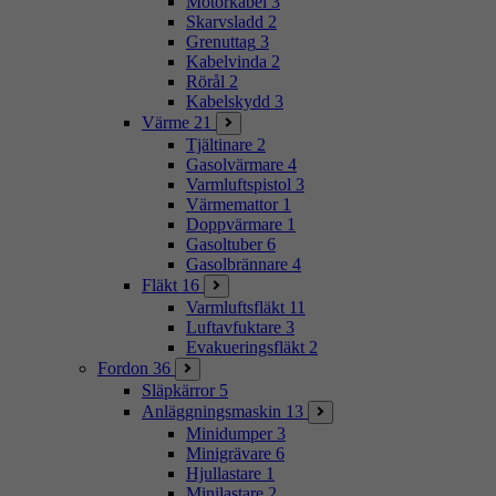
Motorkabel
3
Skarvsladd
2
Grenuttag
3
Kabelvinda
2
Rörål
2
Kabelskydd
3
Värme
21
Tjältinare
2
Gasolvärmare
4
Varmluftspistol
3
Värmemattor
1
Doppvärmare
1
Gasoltuber
6
Gasolbrännare
4
Fläkt
16
Varmluftsfläkt
11
Luftavfuktare
3
Evakueringsfläkt
2
Fordon
36
Släpkärror
5
Anläggningsmaskin
13
Minidumper
3
Minigrävare
6
Hjullastare
1
Minilastare
2