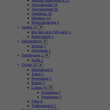
Sågblad multiverktyg
13
Sticksågsblad
16
Tigersågsblad
26
Sågklinga
16
Slipskiva
14
Motorsågskedja
2
Sanitet
37
Big bag säck (SH-säck)
1
Papperskorg
1
Drivmedel
8
Bränsle
7
Dieseltank
1
Dagligvaror
2
Kaffe
2
Övrigt
52
Slipmaterial
9
Träkil
1
Presenning
1
Batteri
3
Lampa
11
Ficklampa
3
Pannlampa
3
Filter
8
Tjältiningskol
1