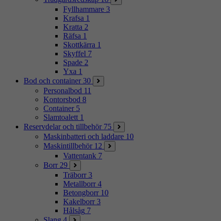
Fyllhammare
3
Krafsa
1
Kratta
2
Räfsa
1
Skottkärra
1
Skyffel
7
Spade
2
Yxa
1
Bod och container
30
Personalbod
11
Kontorsbod
8
Container
5
Slamtoalett
1
Reservdelar och tillbehör
75
Maskinbatteri och laddare
10
Maskintillbehör
12
Vattentank
7
Borr
29
Träborr
3
Metallborr
4
Betongborr
10
Kakelborr
3
Hålsåg
7
Slang
4