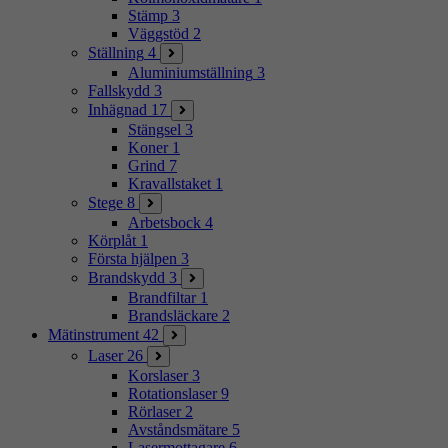
Stämp
3
Väggstöd
2
Ställning
4
Aluminiumställning
3
Fallskydd
3
Inhägnad
17
Stängsel
3
Koner
1
Grind
7
Kravallstaket
1
Stege
8
Arbetsbock
4
Körplåt
1
Första hjälpen
3
Brandskydd
3
Brandfiltar
1
Brandsläckare
2
Mätinstrument
42
Laser
26
Korslaser
3
Rotationslaser
9
Rörlaser
2
Avståndsmätare
5
Lasermottagare
6