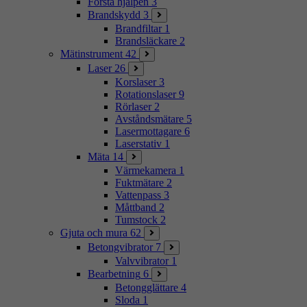
Första hjälpen
3
Brandskydd
3
Brandfiltar
1
Brandsläckare
2
Mätinstrument
42
Laser
26
Korslaser
3
Rotationslaser
9
Rörlaser
2
Avståndsmätare
5
Lasermottagare
6
Laserstativ
1
Mäta
14
Värmekamera
1
Fuktmätare
2
Vattenpass
3
Måttband
2
Tumstock
2
Gjuta och mura
62
Betongvibrator
7
Valvvibrator
1
Bearbetning
6
Betongglättare
4
Sloda
1