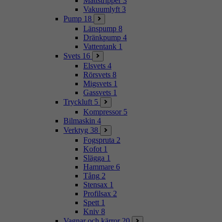
Mattstripper
3
Vakuumlyft
3
Pump
18
Länspump
8
Dränkpump
4
Vattentank
1
Svets
16
Elsvets
4
Rörsvets
8
Migsvets
1
Gassvets
1
Tryckluft
5
Kompressor
5
Bilmaskin
4
Verktyg
38
Fogspruta
2
Kofot
1
Slägga
1
Hammare
6
Tång
2
Stensax
1
Profilsax
2
Spett
1
Kniv
8
Vagnar och kärror
20