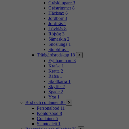
Gräsklippare
3
Grästrimmer
8
Häcksax
6
Jordborr
3
Jordfräs
1
Lövblås
8
Röjsåg
3
Såmaskin
2
Snöslunga
1
Stubbfräs
1
Trädgårdsredskap
18
Fyllhammare
3
Krafsa
1
Kratta
2
Räfsa
1
Skottkärra
1
Skyffel
7
Spade
2
Yxa
1
Bod och container
30
Personalbod
11
Kontorsbod
8
Container
5
Slamtoalett
1