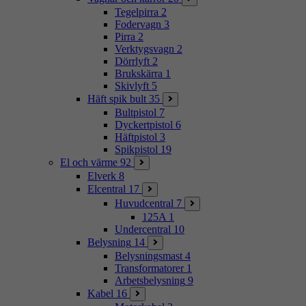
Tegelpirra
2
Fodervagn
3
Pirra
2
Verktygsvagn
2
Dörrlyft
2
Brukskärra
1
Skivlyft
5
Häft spik bult
35
Bultpistol
7
Dyckertpistol
6
Häftpistol
3
Spikpistol
19
El och värme
92
Elverk
8
Elcentral
17
Huvudcentral
7
125A
1
Undercentral
10
Belysning
14
Belysningsmast
4
Transformatorer
1
Arbetsbelysning
9
Kabel
16