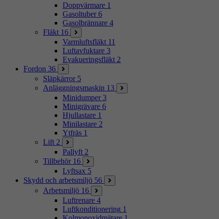
Doppvärmare
1
Gasoltuber
6
Gasolbrännare
4
Fläkt
16
Varmluftsfläkt
11
Luftavfuktare
3
Evakueringsfläkt
2
Fordon
36
Släpkärror
5
Anläggningsmaskin
13
Minidumper
3
Minigrävare
6
Hjullastare
1
Minilastare
2
Ytfräs
1
Lift
2
Pallyft
2
Tillbehör
16
Lyftsax
5
Skydd och arbetsmiljö
56
Arbetsmiljö
16
Luftrenare
4
Luftkonditionering
1
Kolmonoxidmätare
1