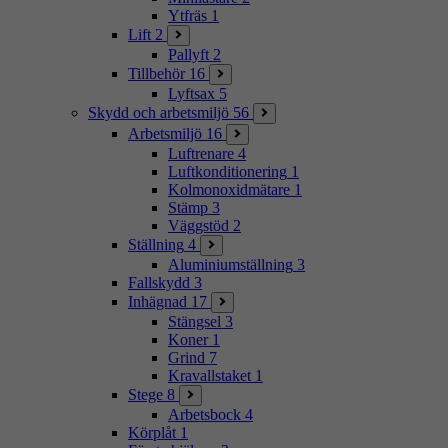
Ytfräs
1
Lift
2
Pallyft
2
Tillbehör
16
Lyftsax
5
Skydd och arbetsmiljö
56
Arbetsmiljö
16
Luftrenare
4
Luftkonditionering
1
Kolmonoxidmätare
1
Stämp
3
Väggstöd
2
Ställning
4
Aluminiumställning
3
Fallskydd
3
Inhägnad
17
Stängsel
3
Koner
1
Grind
7
Kravallstaket
1
Stege
8
Arbetsbock
4
Körplåt
1