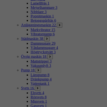
Lamellfräs
1
Mejselhammare
3
Nibblare
3
Popnitmaskin
1
Betongspårfräs
6
Anläggningsmaskin
22
Markvibrator
15
Vibratorstamp
6
Städmaskin
38
Dammsugare
29
Våtdammsugare
4
Högtryckstvätt
3
Övrig maskin
18
Mattstripper
3
Vakuumlyft
3
Pump
18
Länspump
8
Dränkpump
4
Vattentank
1
Svets
16
Elsvets
4
Rörsvets
8
Migsvets
1
Gassvets
1