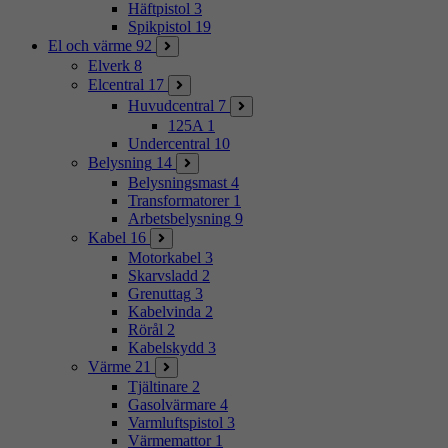
Häftpistol
3
Spikpistol
19
El och värme
92
Elverk
8
Elcentral
17
Huvudcentral
7
125A
1
Undercentral
10
Belysning
14
Belysningsmast
4
Transformatorer
1
Arbetsbelysning
9
Kabel
16
Motorkabel
3
Skarvsladd
2
Grenuttag
3
Kabelvinda
2
Rörål
2
Kabelskydd
3
Värme
21
Tjältinare
2
Gasolvärmare
4
Varmluftspistol
3
Värmemattor
1