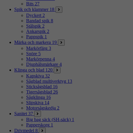
Bits
27
Spik och klammer
18
Dyckert
2
Bandad spik
8
Stålspik
2
Ankarspik
2
Pappspik
1
Märka och markera
19
Markörfärg
3
Snöre
5
Markörpenna
4
Djuphålsmärkare
4
Klinga och blad
120
Kapskiva
32
Sågblad multiverktyg
13
Sticksågsblad
16
Tigersågsblad
26
Sågklinga
16
Slipskiva
14
Motorsågskedja
2
Sanitet
37
Big bag säck (SH-säck)
1
Papperskorg
1
Drivmedel
8