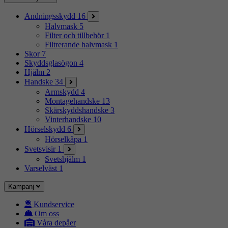
Andningsskydd
16
Halvmask
5
Filter och tillbehör
1
Filtrerande halvmask
1
Skor
7
Skyddsglasögon
4
Hjälm
2
Handske
34
Armskydd
4
Montagehandske
13
Skärskyddshandske
3
Vinterhandske
10
Hörselskydd
6
Hörselkåpa
1
Svetsvisir
1
Svetshjälm
1
Varselväst
1
Kampanj
Kundservice
Om oss
Våra depåer