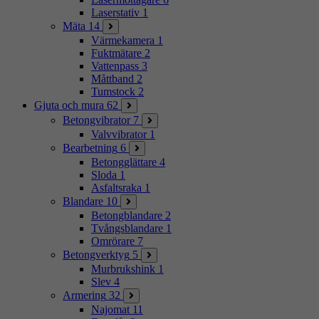
Laserstativ
1
Mäta
14
Värmekamera
1
Fuktmätare
2
Vattenpass
3
Måttband
2
Tumstock
2
Gjuta och mura
62
Betongvibrator
7
Valvvibrator
1
Bearbetning
6
Betongglättare
4
Sloda
1
Asfaltsraka
1
Blandare
10
Betongblandare
2
Tvångsblandare
1
Omrörare
7
Betongverktyg
5
Murbrukshink
1
Slev
4
Armering
32
Najomat
11