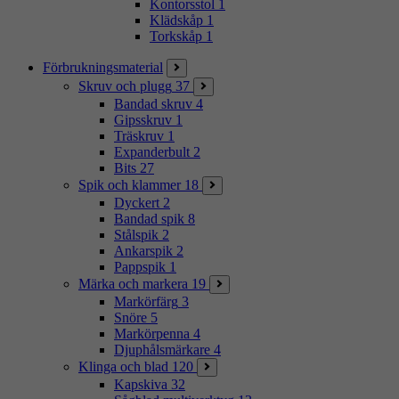
Kontorsstol
1
Klädskåp
1
Torkskåp
1
Förbrukningsmaterial
Skruv och plugg
37
Bandad skruv
4
Gipsskruv
1
Träskruv
1
Expanderbult
2
Bits
27
Spik och klammer
18
Dyckert
2
Bandad spik
8
Stålspik
2
Ankarspik
2
Pappspik
1
Märka och markera
19
Markörfärg
3
Snöre
5
Markörpenna
4
Djuphålsmärkare
4
Klinga och blad
120
Kapskiva
32