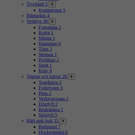
Tryckluft
5
Kompressor
5
Bilmaskin
4
Verktyg
38
Fogspruta
2
Kofot
1
Slägga
1
Hammare
6
Tång
2
Stensax
1
Profilsax
2
Spett
1
Kniv
8
Vagnar och kärror
20
Tegelpirra
2
Fodervagn
3
Pirra
2
Verktygsvagn
2
Dörrlyft
2
Brukskärra
1
Skivlyft
5
Häft spik bult
35
Bultpistol
7
Dyckertpistol
6