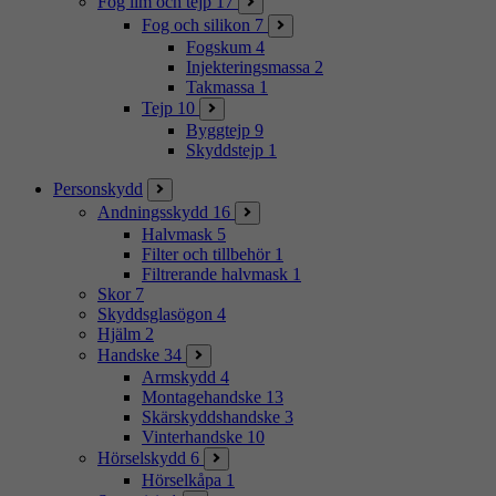
Fog lim och tejp
17
Fog och silikon
7
Fogskum
4
Injekteringsmassa
2
Takmassa
1
Tejp
10
Byggtejp
9
Skyddstejp
1
Personskydd
Andningsskydd
16
Halvmask
5
Filter och tillbehör
1
Filtrerande halvmask
1
Skor
7
Skyddsglasögon
4
Hjälm
2
Handske
34
Armskydd
4
Montagehandske
13
Skärskyddshandske
3
Vinterhandske
10
Hörselskydd
6
Hörselkåpa
1