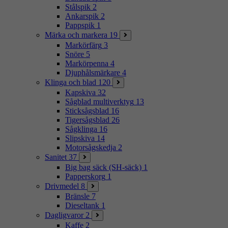
Stålspik
2
Ankarspik
2
Pappspik
1
Märka och markera
19
Markörfärg
3
Snöre
5
Markörpenna
4
Djuphålsmärkare
4
Klinga och blad
120
Kapskiva
32
Sågblad multiverktyg
13
Sticksågsblad
16
Tigersågsblad
26
Sågklinga
16
Slipskiva
14
Motorsågskedja
2
Sanitet
37
Big bag säck (SH-säck)
1
Papperskorg
1
Drivmedel
8
Bränsle
7
Dieseltank
1
Dagligvaror
2
Kaffe
2