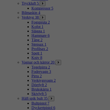
Tryckluft
5
Kompressor
5
Bilmaskin
4
Verktyg
38
Fogspruta
2
Kofot
1
Slägga
1
Hammare
6
Tång
2
Stensax
1
Profilsax
2
Spett
1
Kniv
8
Vagnar och kärror
20
Tegelpirra
2
Fodervagn
3
Pirra
2
Verktygsvagn
2
Dörrlyft
2
Brukskärra
1
Skivlyft
5
Häft spik bult
35
Bultpistol
7
Dyckertpistol
6