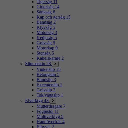
Tigersåg
11
Cirkelsåg
14
Sänksåg
6
Kap och gersåg
15
Bandsåg
2
Klyvsåg
5
Motorsåg
3
Kedjesåg
5
Golvsåg
5
Motorkap
9
Stensåg
5
Kakelskärare
2
Slipmaskin
28
Vinkelslip
15
Betongslip
5
Bandslip
3
Excenterslip
1
Golvslip
3
Tak/väggslip
1
Elverktyg
43
Mutterdragare
7
Fogpistol
11
Multiverktyg
5
Handöverfräs
4
Elhyvel
2