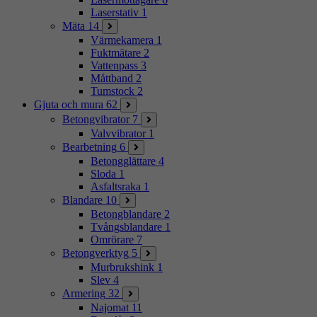
Laserstativ
1
Mäta
14
Värmekamera
1
Fuktmätare
2
Vattenpass
3
Måttband
2
Tumstock
2
Gjuta och mura
62
Betongvibrator
7
Valvvibrator
1
Bearbetning
6
Betongglättare
4
Sloda
1
Asfaltsraka
1
Blandare
10
Betongblandare
2
Tvångsblandare
1
Omrörare
7
Betongverktyg
5
Murbrukshink
1
Slev
4
Armering
32
Najomat
11