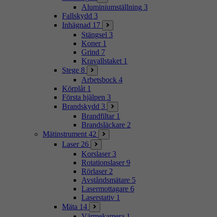
Aluminiumställning
3
Fallskydd
3
Inhägnad
17
Stängsel
3
Koner
1
Grind
7
Kravallstaket
1
Stege
8
Arbetsbock
4
Körplåt
1
Första hjälpen
3
Brandskydd
3
Brandfiltar
1
Brandsläckare
2
Mätinstrument
42
Laser
26
Korslaser
3
Rotationslaser
9
Rörlaser
2
Avståndsmätare
5
Lasermottagare
6
Laserstativ
1
Mäta
14
Värmekamera
1