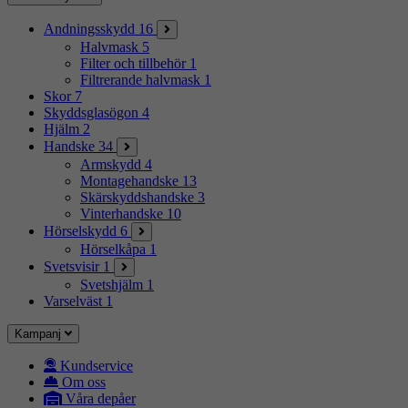
Andningsskydd
16
Halvmask
5
Filter och tillbehör
1
Filtrerande halvmask
1
Skor
7
Skyddsglasögon
4
Hjälm
2
Handske
34
Armskydd
4
Montagehandske
13
Skärskyddshandske
3
Vinterhandske
10
Hörselskydd
6
Hörselkåpa
1
Svetsvisir
1
Svetshjälm
1
Varselväst
1
Kampanj
Kundservice
Om oss
Våra depåer