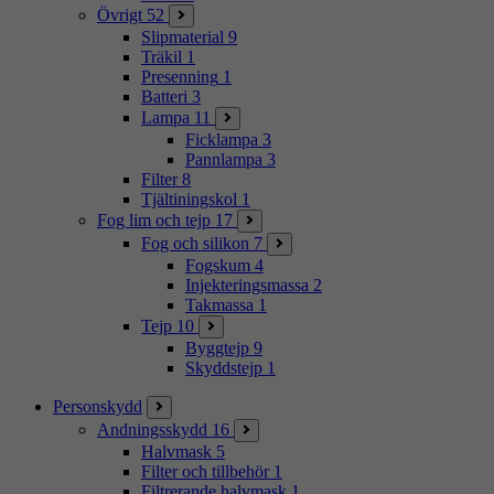
Övrigt
52
Slipmaterial
9
Träkil
1
Presenning
1
Batteri
3
Lampa
11
Ficklampa
3
Pannlampa
3
Filter
8
Tjältiningskol
1
Fog lim och tejp
17
Fog och silikon
7
Fogskum
4
Injekteringsmassa
2
Takmassa
1
Tejp
10
Byggtejp
9
Skyddstejp
1
Personskydd
Andningsskydd
16
Halvmask
5
Filter och tillbehör
1
Filtrerande halvmask
1