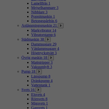
Lamellfräs
1
Mejselhammare
3
Nibblare
3
Popnitmaskin
1
Betongspårfräs
6
Anläggningsmaskin
21
Markvibrator
14
Vibratorstamp
6
Städmaskin
38
Dammsugare
29
Våtdammsugare
4
Högtryckstvätt
3
Övrig maskin
18
Mattstripper
3
Vakuumlyft
3
Pump
18
Länspump
8
Dränkpump
4
Vattentank
1
Svets
16
Elsvets
4
Rörsvets
8
Migsvets
1
Gassvets
1