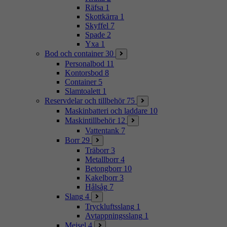
Räfsa
1
Skottkärra
1
Skyffel
7
Spade
2
Yxa
1
Bod och container
30
Personalbod
11
Kontorsbod
8
Container
5
Slamtoalett
1
Reservdelar och tillbehör
75
Maskinbatteri och laddare
10
Maskintillbehör
12
Vattentank
7
Borr
29
Träborr
3
Metallborr
4
Betongborr
10
Kakelborr
3
Hålsåg
7
Slang
4
Tryckluftsslang
1
Avtappningsslang
1
Mejsel
4