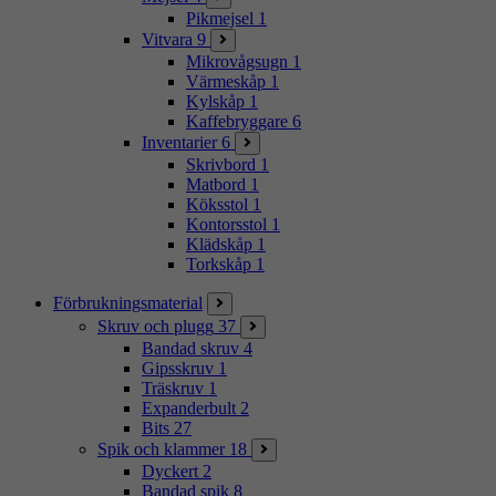
Pikmejsel
1
Vitvara
9
Mikrovågsugn
1
Värmeskåp
1
Kylskåp
1
Kaffebryggare
6
Inventarier
6
Skrivbord
1
Matbord
1
Köksstol
1
Kontorsstol
1
Klädskåp
1
Torkskåp
1
Förbrukningsmaterial
Skruv och plugg
37
Bandad skruv
4
Gipsskruv
1
Träskruv
1
Expanderbult
2
Bits
27
Spik och klammer
18
Dyckert
2
Bandad spik
8