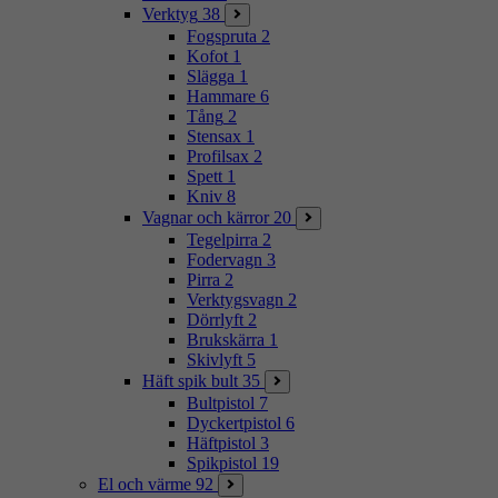
Verktyg
38
Fogspruta
2
Kofot
1
Slägga
1
Hammare
6
Tång
2
Stensax
1
Profilsax
2
Spett
1
Kniv
8
Vagnar och kärror
20
Tegelpirra
2
Fodervagn
3
Pirra
2
Verktygsvagn
2
Dörrlyft
2
Brukskärra
1
Skivlyft
5
Häft spik bult
35
Bultpistol
7
Dyckertpistol
6
Häftpistol
3
Spikpistol
19
El och värme
92