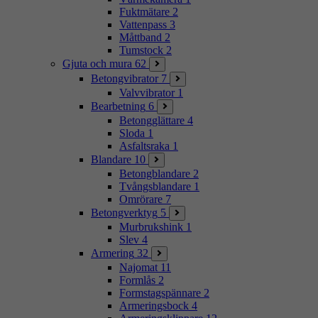
Fuktmätare
2
Vattenpass
3
Måttband
2
Tumstock
2
Gjuta och mura
62
Betongvibrator
7
Valvvibrator
1
Bearbetning
6
Betongglättare
4
Sloda
1
Asfaltsraka
1
Blandare
10
Betongblandare
2
Tvångsblandare
1
Omrörare
7
Betongverktyg
5
Murbrukshink
1
Slev
4
Armering
32
Najomat
11
Formlås
2
Formstagspännare
2
Armeringsbock
4