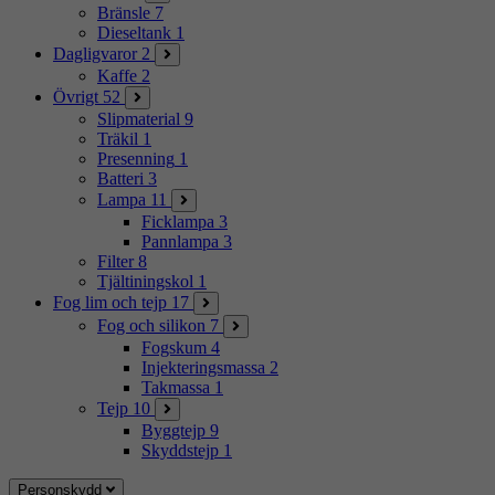
Bränsle
7
Dieseltank
1
Dagligvaror
2
Kaffe
2
Övrigt
52
Slipmaterial
9
Träkil
1
Presenning
1
Batteri
3
Lampa
11
Ficklampa
3
Pannlampa
3
Filter
8
Tjältiningskol
1
Fog lim och tejp
17
Fog och silikon
7
Fogskum
4
Injekteringsmassa
2
Takmassa
1
Tejp
10
Byggtejp
9
Skyddstejp
1
Personskydd