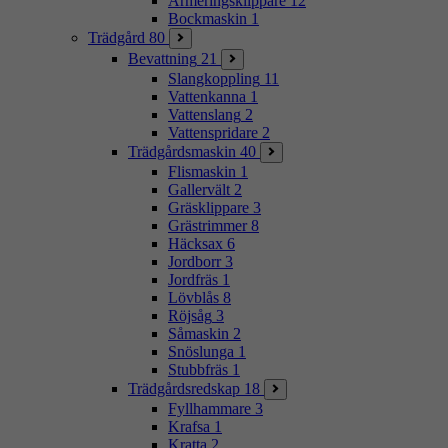
Armeringsklippare
12
Bockmaskin
1
Trädgård
80
Bevattning
21
Slangkoppling
11
Vattenkanna
1
Vattenslang
2
Vattenspridare
2
Trädgårdsmaskin
40
Flismaskin
1
Gallervält
2
Gräsklippare
3
Grästrimmer
8
Häcksax
6
Jordborr
3
Jordfräs
1
Lövblås
8
Röjsåg
3
Såmaskin
2
Snöslunga
1
Stubbfräs
1
Trädgårdsredskap
18
Fyllhammare
3
Krafsa
1
Kratta
2