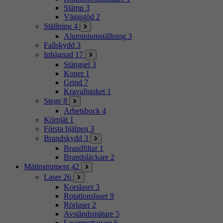
Stämp
3
Väggstöd
2
Ställning
4
Aluminiumställning
3
Fallskydd
3
Inhägnad
17
Stängsel
3
Koner
1
Grind
7
Kravallstaket
1
Stege
8
Arbetsbock
4
Körplåt
1
Första hjälpen
3
Brandskydd
3
Brandfiltar
1
Brandsläckare
2
Mätinstrument
42
Laser
26
Korslaser
3
Rotationslaser
9
Rörlaser
2
Avståndsmätare
5
Lasermottagare
6