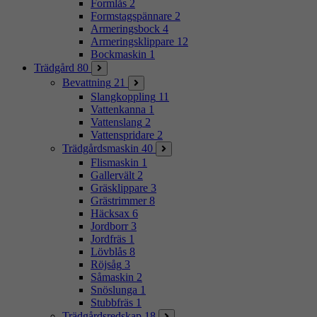
Formlås
2
Formstagspännare
2
Armeringsbock
4
Armeringsklippare
12
Bockmaskin
1
Trädgård
80
Bevattning
21
Slangkoppling
11
Vattenkanna
1
Vattenslang
2
Vattenspridare
2
Trädgårdsmaskin
40
Flismaskin
1
Gallervält
2
Gräsklippare
3
Grästrimmer
8
Häcksax
6
Jordborr
3
Jordfräs
1
Lövblås
8
Röjsåg
3
Såmaskin
2
Snöslunga
1
Stubbfräs
1
Trädgårdsredskap
18