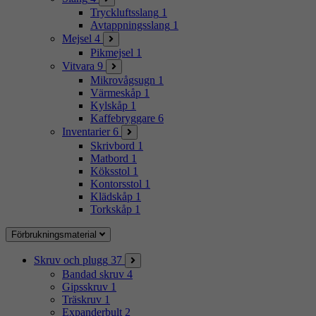
Tryckluftsslang
1
Avtappningsslang
1
Mejsel
4
Pikmejsel
1
Vitvara
9
Mikrovågsugn
1
Värmeskåp
1
Kylskåp
1
Kaffebryggare
6
Inventarier
6
Skrivbord
1
Matbord
1
Köksstol
1
Kontorsstol
1
Klädskåp
1
Torkskåp
1
Förbrukningsmaterial
Skruv och plugg
37
Bandad skruv
4
Gipsskruv
1
Träskruv
1
Expanderbult
2