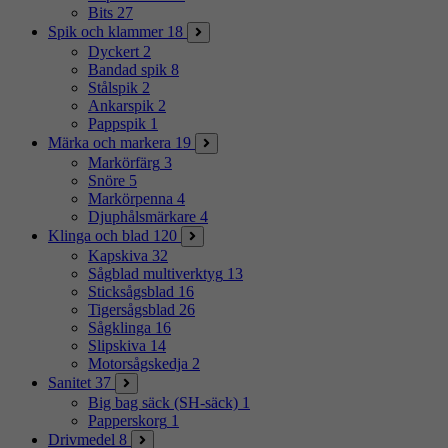
Bits
27
Spik och klammer
18
Dyckert
2
Bandad spik
8
Stålspik
2
Ankarspik
2
Pappspik
1
Märka och markera
19
Markörfärg
3
Snöre
5
Markörpenna
4
Djuphålsmärkare
4
Klinga och blad
120
Kapskiva
32
Sågblad multiverktyg
13
Sticksågsblad
16
Tigersågsblad
26
Sågklinga
16
Slipskiva
14
Motorsågskedja
2
Sanitet
37
Big bag säck (SH-säck)
1
Papperskorg
1
Drivmedel
8