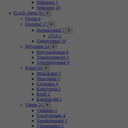
Häftpistol
3
Spikpistol
19
El och värme
92
Elverk
8
Elcentral
17
Huvudcentral
7
125A
1
Undercentral
10
Belysning
14
Belysningsmast
4
Transformatorer
1
Arbetsbelysning
9
Kabel
16
Motorkabel
3
Skarvsladd
2
Grenuttag
3
Kabelvinda
2
Rörål
2
Kabelskydd
3
Värme
21
Tjältinare
2
Gasolvärmare
4
Varmluftspistol
3
Värmemattor
1