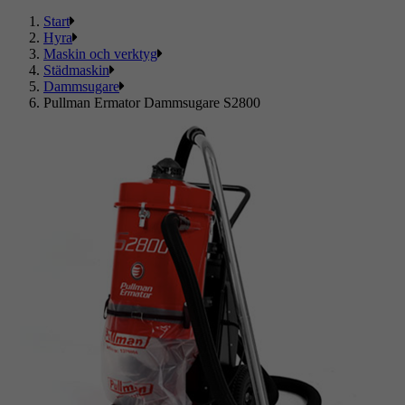
Start
Hyra
Maskin och verktyg
Städmaskin
Dammsugare
Pullman Ermator Dammsugare S2800