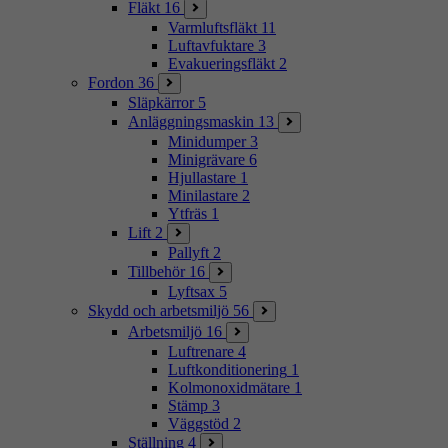
Fläkt
16
Varmluftsfläkt
11
Luftavfuktare
3
Evakueringsfläkt
2
Fordon
36
Släpkärror
5
Anläggningsmaskin
13
Minidumper
3
Minigrävare
6
Hjullastare
1
Minilastare
2
Ytfräs
1
Lift
2
Pallyft
2
Tillbehör
16
Lyftsax
5
Skydd och arbetsmiljö
56
Arbetsmiljö
16
Luftrenare
4
Luftkonditionering
1
Kolmonoxidmätare
1
Stämp
3
Väggstöd
2
Ställning
4