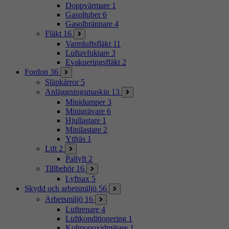
Doppvärmare
1
Gasoltuber
6
Gasolbrännare
4
Fläkt
16
Varmluftsfläkt
11
Luftavfuktare
3
Evakueringsfläkt
2
Fordon
36
Släpkärror
5
Anläggningsmaskin
13
Minidumper
3
Minigrävare
6
Hjullastare
1
Minilastare
2
Ytfräs
1
Lift
2
Pallyft
2
Tillbehör
16
Lyftsax
5
Skydd och arbetsmiljö
56
Arbetsmiljö
16
Luftrenare
4
Luftkonditionering
1
Kolmonoxidmätare
1