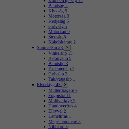
Kap och gersåg
15
Bandsåg
2
Klyvsåg
5
Motorsåg
3
Kedjesåg
5
Golvsåg
5
Motorkap
9
Stensåg
5
Kakelskärare
2
Slipmaskin
28
Vinkelslip
15
Betongslip
5
Bandslip
3
Excenterslip
1
Golvslip
3
Tak/väggslip
1
Elverktyg
43
Mutterdragare
7
Fogpistol
11
Multiverktyg
5
Handöverfräs
4
Elhyvel
2
Lamellfräs
1
Mejselhammare
3
Nibblare
3