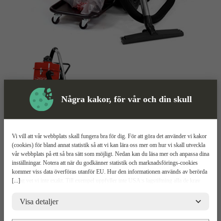
Några kakor, för vår och din skull
Vi vill att vår webbplats skall fungera bra för dig. För att göra det använder vi kakor
(cookies) för bland annat statistik så att vi kan lära oss mer om hur vi skall utveckla
Dammsugare
Mer information
vår webbplats på ett så bra sätt som möjligt. Nedan kan du läsa mer och anpassa dina
inställningar. Notera att när du godkänner statistik och marknadsförings-cookies
kommer viss data överföras utanför EU. Hur den informationen används av berörda
Pullman Ermator S2800
[...]
bolag vet vi inte exakt. Till exempel uppfyller inte USA:s lagstiftning alla de krav
gällande hantering av personuppgifter som ställs inom EU, vilket kan innebära vissa
risker för dina personuppgifter. De berörda bolagen måste lämna över uppgifter till
Relaterade
Visa detaljer
Mer information
Teknisk spec
Upp
brottsbekämpande myndigheter i USA om de får en sådan begäran. Det kan dock
Produkter
vara svårt eller omöjligt för dig att hävda dina rättigheter, t.ex. rätten till radering,