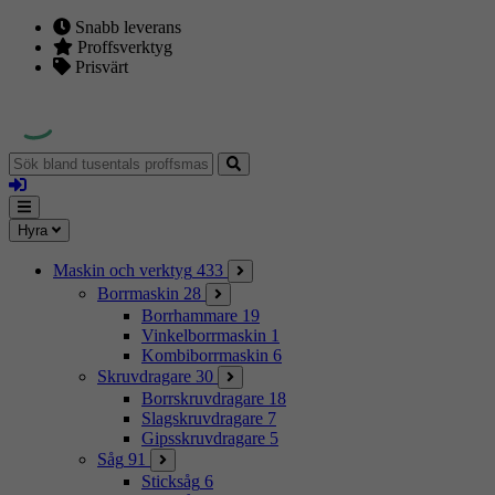
Snabb leverans
Proffsverktyg
Prisvärt
Sök
bland
Logga
tusentals
in
proffsmaskiner
Mina
Meny
Hyra
sidor
Maskin och verktyg
433
Borrmaskin
28
Borrhammare
19
Vinkelborrmaskin
1
Kombiborrmaskin
6
Skruvdragare
30
Borrskruvdragare
18
Slagskruvdragare
7
Gipsskruvdragare
5
Såg
91
Sticksåg
6