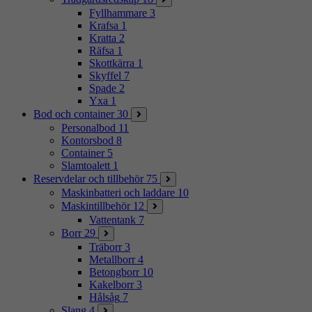
Fyllhammare
3
Krafsa
1
Kratta
2
Räfsa
1
Skottkärra
1
Skyffel
7
Spade
2
Yxa
1
Bod och container
30
Personalbod
11
Kontorsbod
8
Container
5
Slamtoalett
1
Reservdelar och tillbehör
75
Maskinbatteri och laddare
10
Maskintillbehör
12
Vattentank
7
Borr
29
Träborr
3
Metallborr
4
Betongborr
10
Kakelborr
3
Hålsåg
7
Slang
4