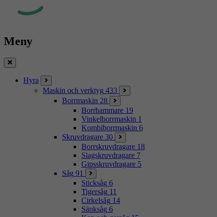
Meny
Stäng
Hyra
Maskin och verktyg
433
Borrmaskin
28
Borrhammare
19
Vinkelborrmaskin
1
Kombiborrmaskin
6
Skruvdragare
30
Borrskruvdragare
18
Slagskruvdragare
7
Gipsskruvdragare
5
Såg
91
Sticksåg
6
Tigersåg
11
Cirkelsåg
14
Sänksåg
6