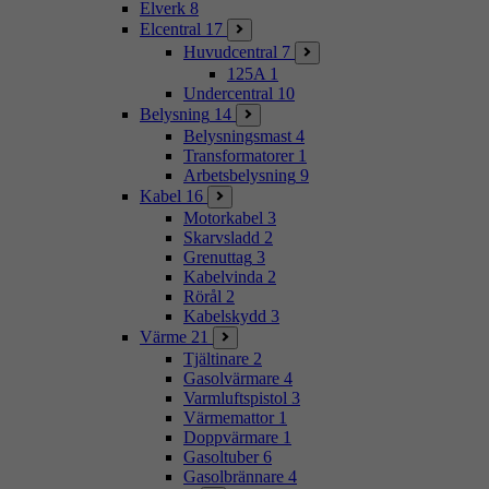
Elverk
8
Elcentral
17
Huvudcentral
7
125A
1
Undercentral
10
Belysning
14
Belysningsmast
4
Transformatorer
1
Arbetsbelysning
9
Kabel
16
Motorkabel
3
Skarvsladd
2
Grenuttag
3
Kabelvinda
2
Rörål
2
Kabelskydd
3
Värme
21
Tjältinare
2
Gasolvärmare
4
Varmluftspistol
3
Värmemattor
1
Doppvärmare
1
Gasoltuber
6
Gasolbrännare
4