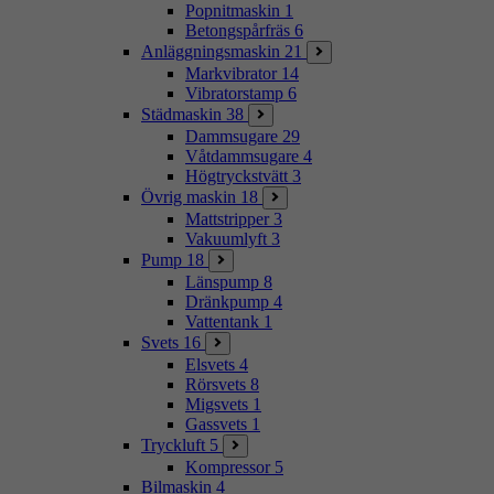
Popnitmaskin
1
Betongspårfräs
6
Anläggningsmaskin
21
Markvibrator
14
Vibratorstamp
6
Städmaskin
38
Dammsugare
29
Våtdammsugare
4
Högtryckstvätt
3
Övrig maskin
18
Mattstripper
3
Vakuumlyft
3
Pump
18
Länspump
8
Dränkpump
4
Vattentank
1
Svets
16
Elsvets
4
Rörsvets
8
Migsvets
1
Gassvets
1
Tryckluft
5
Kompressor
5
Bilmaskin
4