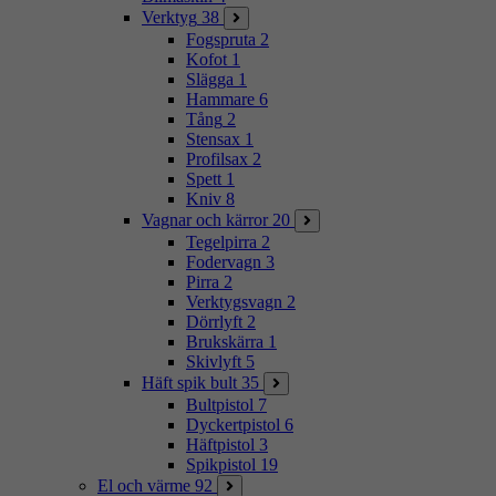
Verktyg
38
Fogspruta
2
Kofot
1
Slägga
1
Hammare
6
Tång
2
Stensax
1
Profilsax
2
Spett
1
Kniv
8
Vagnar och kärror
20
Tegelpirra
2
Fodervagn
3
Pirra
2
Verktygsvagn
2
Dörrlyft
2
Brukskärra
1
Skivlyft
5
Häft spik bult
35
Bultpistol
7
Dyckertpistol
6
Häftpistol
3
Spikpistol
19
El och värme
92