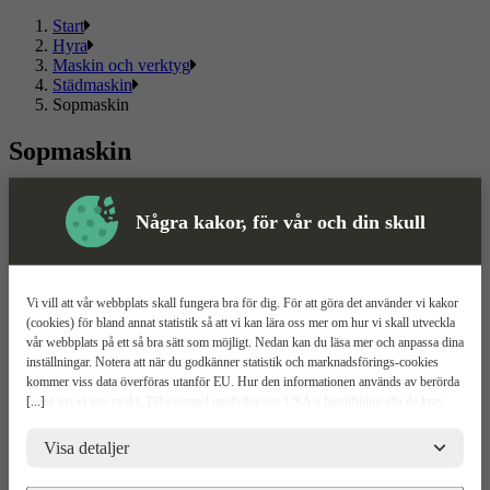
Start
Hyra
Maskin och verktyg
Städmaskin
Sopmaskin
Sopmaskin
Välj mellan flera olika sopmaskin och kända märken. Här hittar du
ett sortiment som passar både privat och proffs.
Några kakor, för vår och din skull
Läs mer
Läs mindre
Om ToolPal
Vi vill att vår webbplats skall fungera bra för dig. För att göra det använder vi kakor
(cookies) för bland annat statistik så att vi kan lära oss mer om hur vi skall utveckla
Om oss
vår webbplats på ett så bra sätt som möjligt. Nedan kan du läsa mer och anpassa dina
5 enkla steg
inställningar. Notera att när du godkänner statistik och marknadsförings-cookies
Bli kund
kommer viss data överföras utanför EU. Hur den informationen används av berörda
Våra depåer
[...]
bolag vet vi inte exakt. Till exempel uppfyller inte USA:s lagstiftning alla de krav
Boka demo
gällande hantering av personuppgifter som ställs inom EU, vilket kan innebära vissa
Vattenrening
risker för dina personuppgifter. De berörda bolagen måste lämna över uppgifter till
Visa detaljer
ToolPal To Go
brottsbekämpande myndigheter i USA om de får en sådan begäran. Det kan dock
vara svårt eller omöjligt för dig att hävda dina rättigheter, t.ex. rätten till radering,