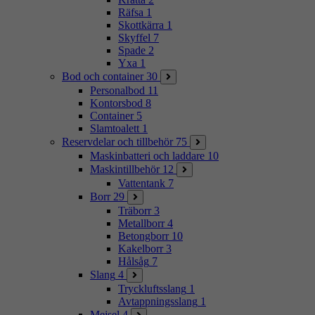
Räfsa
1
Skottkärra
1
Skyffel
7
Spade
2
Yxa
1
Bod och container
30
Personalbod
11
Kontorsbod
8
Container
5
Slamtoalett
1
Reservdelar och tillbehör
75
Maskinbatteri och laddare
10
Maskintillbehör
12
Vattentank
7
Borr
29
Träborr
3
Metallborr
4
Betongborr
10
Kakelborr
3
Hålsåg
7
Slang
4
Tryckluftsslang
1
Avtappningsslang
1
Mejsel
4