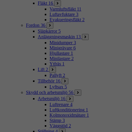
Fläkt
16
Varmluftsfläkt
11
Luftavfuktare
3
Evakueringsfläkt
2
Fordon
36
Släpkärror
5
Anläggningsmaskin
13
Minidumper
3
Minigrävare
6
Hjullastare
1
Minilastare
2
Ytfräs
1
Lift
2
Pallyft
2
Tillbehör
16
Lyftsax
5
Skydd och arbetsmiljö
56
Arbetsmiljö
16
Luftrenare
4
Luftkonditionering
1
Kolmonoxidmätare
1
Stämp
3
Väggstöd
2
Ställning
4