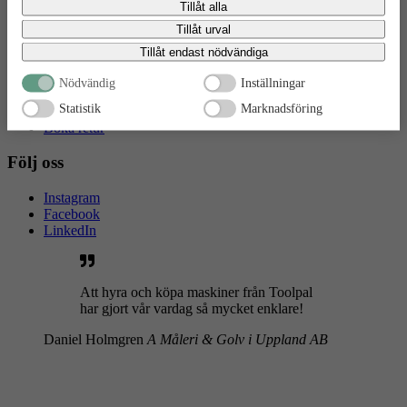
Tillåt alla
Kundservice
gällande eventuella personuppgifter som de brottsbekämpande myndigheterna har
fått tillgång till. Genom att godkänna statistik och marknadsförings-cookies nedan
Tillåt urval
bekräftar du att du samtycker till att data överförs till tredje land.
Kontakta oss
Tillåt endast nödvändiga
Våra avtal
GDPR & Cookies
Nödvändig
Inställningar
Allmänna villkor
Statistik
Marknadsföring
ToolBox
Boka retur
Följ oss
Instagram
Facebook
LinkedIn
Att hyra och köpa maskiner från Toolpal
har gjort vår vardag så mycket enklare!
Daniel Holmgren
A Måleri & Golv i Uppland AB