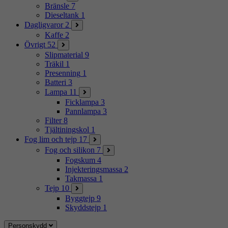
Bränsle
7
Dieseltank
1
Dagligvaror
2
Kaffe
2
Övrigt
52
Slipmaterial
9
Träkil
1
Presenning
1
Batteri
3
Lampa
11
Ficklampa
3
Pannlampa
3
Filter
8
Tjältiningskol
1
Fog lim och tejp
17
Fog och silikon
7
Fogskum
4
Injekteringsmassa
2
Takmassa
1
Tejp
10
Byggtejp
9
Skyddstejp
1
Personskydd