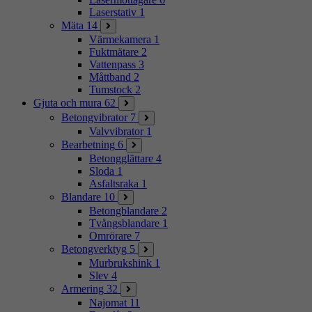
Laserstativ
1
Mäta
14
Värmekamera
1
Fuktmätare
2
Vattenpass
3
Måttband
2
Tumstock
2
Gjuta och mura
62
Betongvibrator
7
Valvvibrator
1
Bearbetning
6
Betongglättare
4
Sloda
1
Asfaltsraka
1
Blandare
10
Betongblandare
2
Tvångsblandare
1
Omrörare
7
Betongverktyg
5
Murbrukshink
1
Slev
4
Armering
32
Najomat
11