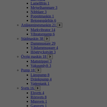
Lamellfräs
1
Mejselhammare
3
Nibblare
3
Popnitmaskin
1
Betongspårfräs
6
Anläggningsmaskin
21
Markvibrator
14
Vibratorstamp
6
Städmaskin
38
Dammsugare
29
Våtdammsugare
4
Högtryckstvätt
3
Övrig maskin
18
Mattstripper
3
Vakuumlyft
3
Pump
18
Länspump
8
Dränkpump
4
Vattentank
1
Svets
16
Elsvets
4
Rörsvets
8
Migsvets
1
Gassvets
1