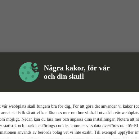
Några kakor, för vår
och din skull
tt vår webbplats skall fungera bra för dig. För att göra det använder vi kakor (c
 annat statistik så att vi kan lära oss mer om hur vi skall utveckla vår webbplats
som möjligt. Nedan kan du läsa mer och anpassa dina inställningar. Notera att n
r statistik och marknadsförings-cookies kommer viss data överföras utanför E
rmationen används av berörda bolag vet vi inte exakt. Till exempel uppfyller i
ing alla de krav gällande hantering av personuppgifter som ställs inom EU, vilk