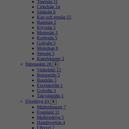
Tigersåg
11
Cirkelsåg
14
Sänksåg
6
Kap och gersåg
15
Bandsåg
2
Klyvsåg
5
Motorsåg
3
Kedjesåg
5
Golvsåg
5
Motorkap
9
Stensåg
5
Kakelskärare
2
Slipmaskin
28
Vinkelslip
15
Betongslip
5
Bandslip
3
Excenterslip
1
Golvslip
3
Tak/väggslip
1
Elverktyg
43
Mutterdragare
7
Fogpistol
11
Multiverktyg
5
Handöverfräs
4
Elhyvel
2