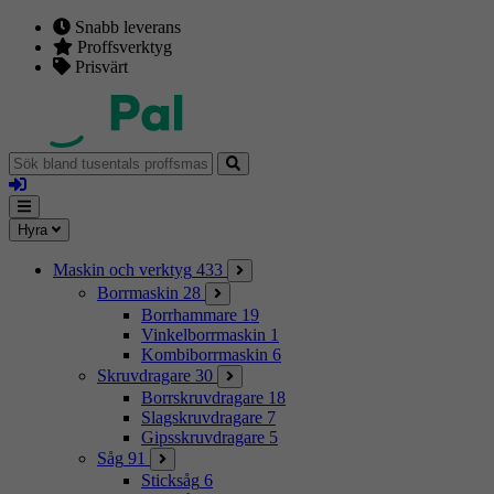
Snabb leverans
Proffsverktyg
Prisvärt
Sök
bland
Logga
tusentals
in
proffsmaskiner
Mina
Meny
Hyra
sidor
Maskin och verktyg
433
Borrmaskin
28
Borrhammare
19
Vinkelborrmaskin
1
Kombiborrmaskin
6
Skruvdragare
30
Borrskruvdragare
18
Slagskruvdragare
7
Gipsskruvdragare
5
Såg
91
Sticksåg
6