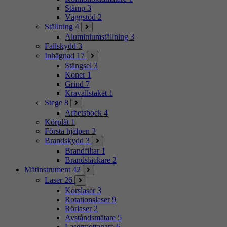
Stämp
3
Väggstöd
2
Ställning
4
Aluminiumställning
3
Fallskydd
3
Inhägnad
17
Stängsel
3
Koner
1
Grind
7
Kravallstaket
1
Stege
8
Arbetsbock
4
Körplåt
1
Första hjälpen
3
Brandskydd
3
Brandfiltar
1
Brandsläckare
2
Mätinstrument
42
Laser
26
Korslaser
3
Rotationslaser
9
Rörlaser
2
Avståndsmätare
5
Lasermottagare
6