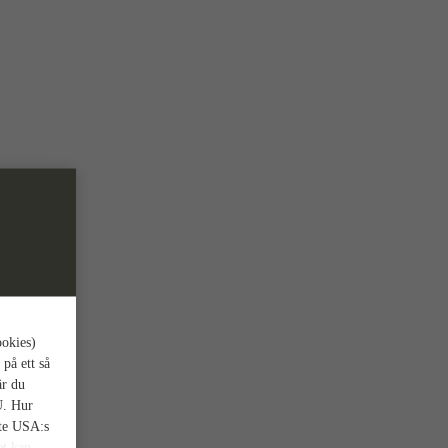
ookies)
 på ett så
är du
U. Hur
nte USA:s
et kan