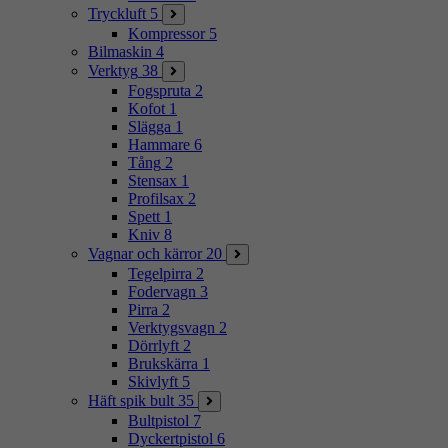
Tryckluft
5
Kompressor
5
Bilmaskin
4
Verktyg
38
Fogspruta
2
Kofot
1
Slägga
1
Hammare
6
Tång
2
Stensax
1
Profilsax
2
Spett
1
Kniv
8
Vagnar och kärror
20
Tegelpirra
2
Fodervagn
3
Pirra
2
Verktygsvagn
2
Dörrlyft
2
Brukskärra
1
Skivlyft
5
Häft spik bult
35
Bultpistol
7
Dyckertpistol
6