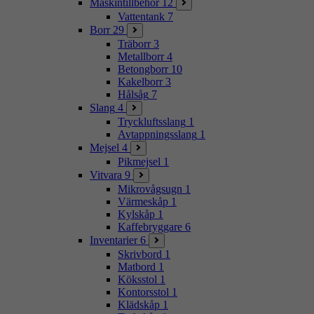
Maskintillbehör
12
Vattentank
7
Borr
29
Träborr
3
Metallborr
4
Betongborr
10
Kakelborr
3
Hålsåg
7
Slang
4
Tryckluftsslang
1
Avtappningsslang
1
Mejsel
4
Pikmejsel
1
Vitvara
9
Mikrovågsugn
1
Värmeskåp
1
Kylskåp
1
Kaffebryggare
6
Inventarier
6
Skrivbord
1
Matbord
1
Köksstol
1
Kontorsstol
1
Klädskåp
1