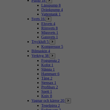
Pump
18
Länspump
8
Dränkpump
4
Vattentank
1
Svets
16
Elsvets
4
Rörsvets
8
Migsvets
1
Gassvets
1
Tryckluft
5
Kompressor
5
Bilmaskin
4
Verktyg
38
Fogspruta
2
Kofot
1
Slägga
1
Hammare
6
Tång
2
Stensax
1
Profilsax
2
Spett
1
Kniv
8
Vagnar och kärror
20
Tegelpirra
2
Fodervagn
3