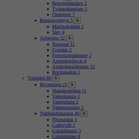
Betongblandare
2
Tvångsblandare
1
Omrörare
7
Betongverktyg
5
Murbrukshink
1
Slev
4
Armering
32
Najomat
11
Formlås
2
Formstagspännare
2
Armeringsbock
4
Armeringsklippare
12
Bockmaskin
1
Trädgård
80
Bevattning
21
Slangkoppling
11
Vattenkanna
1
Vattenslang
2
Vattenspridare
2
Trädgårdsmaskin
40
Flismaskin
1
Gallervält
2
Gräsklippare
3
Grästrimmer
8