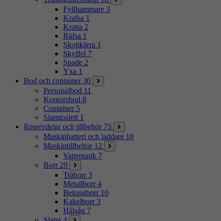
Fyllhammare
3
Krafsa
1
Kratta
2
Räfsa
1
Skottkärra
1
Skyffel
7
Spade
2
Yxa
1
Bod och container
30
Personalbod
11
Kontorsbod
8
Container
5
Slamtoalett
1
Reservdelar och tillbehör
75
Maskinbatteri och laddare
10
Maskintillbehör
12
Vattentank
7
Borr
29
Träborr
3
Metallborr
4
Betongborr
10
Kakelborr
3
Hålsåg
7
Slang
4