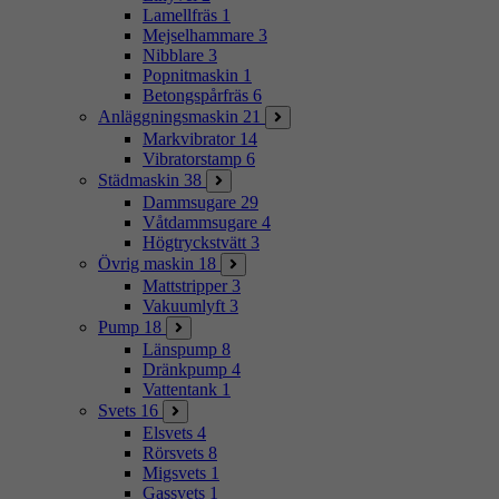
Lamellfräs
1
Mejselhammare
3
Nibblare
3
Popnitmaskin
1
Betongspårfräs
6
Anläggningsmaskin
21
Markvibrator
14
Vibratorstamp
6
Städmaskin
38
Dammsugare
29
Våtdammsugare
4
Högtryckstvätt
3
Övrig maskin
18
Mattstripper
3
Vakuumlyft
3
Pump
18
Länspump
8
Dränkpump
4
Vattentank
1
Svets
16
Elsvets
4
Rörsvets
8
Migsvets
1
Gassvets
1