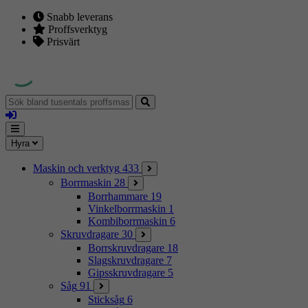
Snabb leverans
Proffsverktyg
Prisvärt
Sök
bland
Logga
tusentals
in
proffsmaskiner
Mina
Meny
Hyra
sidor
Maskin och verktyg
433
Borrmaskin
28
Borrhammare
19
Vinkelborrmaskin
1
Kombiborrmaskin
6
Skruvdragare
30
Borrskruvdragare
18
Slagskruvdragare
7
Gipsskruvdragare
5
Såg
91
Sticksåg
6