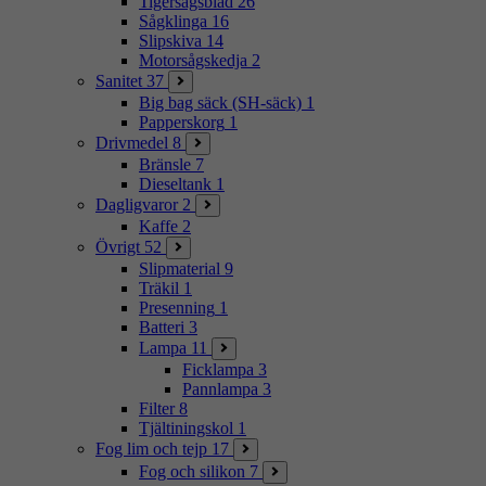
Tigersågsblad
26
Sågklinga
16
Slipskiva
14
Motorsågskedja
2
Sanitet
37
Big bag säck (SH-säck)
1
Papperskorg
1
Drivmedel
8
Bränsle
7
Dieseltank
1
Dagligvaror
2
Kaffe
2
Övrigt
52
Slipmaterial
9
Träkil
1
Presenning
1
Batteri
3
Lampa
11
Ficklampa
3
Pannlampa
3
Filter
8
Tjältiningskol
1
Fog lim och tejp
17
Fog och silikon
7