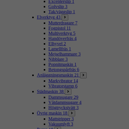
Excenterslip
1
Golvslip
3
Tak/väggslip
1
Elverktyg
43
Mutterdragare
7
Fogpistol
11
Multiverktyg
5
Handöverfräs
4
Elhyvel
2
Lamellfräs
1
Mejselhammare
3
Nibblare
3
Popnitmaskin
1
Betongspårfräs
6
Anläggningsmaskin
21
Markvibrator
14
Vibratorstamp
6
Städmaskin
38
Dammsugare
29
Våtdammsugare
4
Högtryckstvätt
3
Övrig maskin
18
Mattstripper
3
Vakuumlyft
3