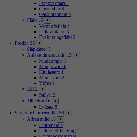
Doppvärmare
1
Gasoltuber
6
Gasolbrännare
4
Fläkt
16
Varmluftsfläkt
11
Luftavfuktare
3
Evakueringsfläkt
2
Fordon
36
Släpkärror
5
Anläggningsmaskin
13
Minidumper
3
Minigrävare
6
Hjullastare
1
Minilastare
2
Ytfräs
1
Lift
2
Pallyft
2
Tillbehör
16
Lyftsax
5
Skydd och arbetsmiljö
56
Arbetsmiljö
16
Luftrenare
4
Luftkonditionering
1
Kolmonoxidmätare
1