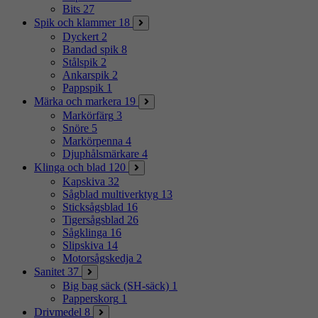
Bits
27
Spik och klammer
18
Dyckert
2
Bandad spik
8
Stålspik
2
Ankarspik
2
Pappspik
1
Märka och markera
19
Markörfärg
3
Snöre
5
Markörpenna
4
Djuphålsmärkare
4
Klinga och blad
120
Kapskiva
32
Sågblad multiverktyg
13
Sticksågsblad
16
Tigersågsblad
26
Sågklinga
16
Slipskiva
14
Motorsågskedja
2
Sanitet
37
Big bag säck (SH-säck)
1
Papperskorg
1
Drivmedel
8