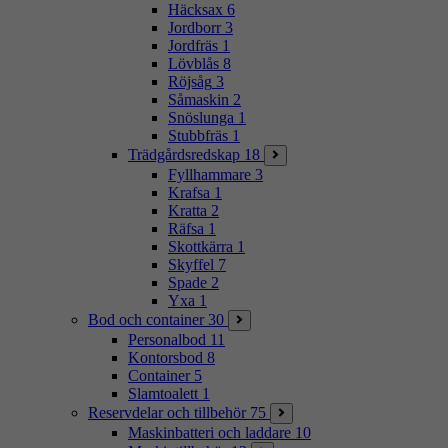
Häcksax
6
Jordborr
3
Jordfräs
1
Lövblås
8
Röjsåg
3
Såmaskin
2
Snöslunga
1
Stubbfräs
1
Trädgårdsredskap
18
Fyllhammare
3
Krafsa
1
Kratta
2
Räfsa
1
Skottkärra
1
Skyffel
7
Spade
2
Yxa
1
Bod och container
30
Personalbod
11
Kontorsbod
8
Container
5
Slamtoalett
1
Reservdelar och tillbehör
75
Maskinbatteri och laddare
10