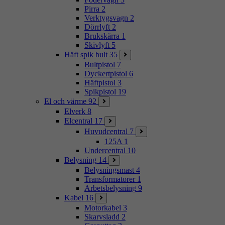
Pirra
2
Verktygsvagn
2
Dörrlyft
2
Brukskärra
1
Skivlyft
5
Häft spik bult
35
Bultpistol
7
Dyckertpistol
6
Häftpistol
3
Spikpistol
19
El och värme
92
Elverk
8
Elcentral
17
Huvudcentral
7
125A
1
Undercentral
10
Belysning
14
Belysningsmast
4
Transformatorer
1
Arbetsbelysning
9
Kabel
16
Motorkabel
3
Skarvsladd
2