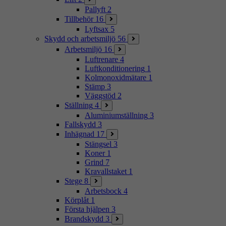
Pallyft
2
Tillbehör
16
Lyftsax
5
Skydd och arbetsmiljö
56
Arbetsmiljö
16
Luftrenare
4
Luftkonditionering
1
Kolmonoxidmätare
1
Stämp
3
Väggstöd
2
Ställning
4
Aluminiumställning
3
Fallskydd
3
Inhägnad
17
Stängsel
3
Koner
1
Grind
7
Kravallstaket
1
Stege
8
Arbetsbock
4
Körplåt
1
Första hjälpen
3
Brandskydd
3