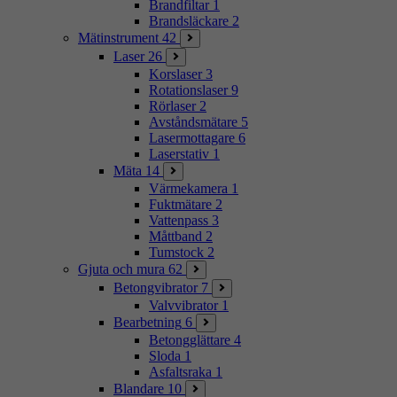
Brandfiltar
1
Brandsläckare
2
Mätinstrument
42
Laser
26
Korslaser
3
Rotationslaser
9
Rörlaser
2
Avståndsmätare
5
Lasermottagare
6
Laserstativ
1
Mäta
14
Värmekamera
1
Fuktmätare
2
Vattenpass
3
Måttband
2
Tumstock
2
Gjuta och mura
62
Betongvibrator
7
Valvvibrator
1
Bearbetning
6
Betongglättare
4
Sloda
1
Asfaltsraka
1
Blandare
10