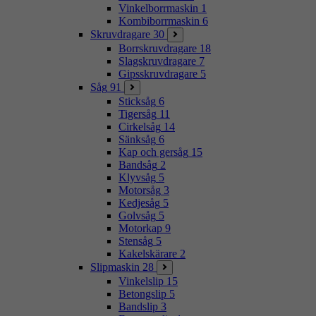
Vinkelborrmaskin
1
Kombiborrmaskin
6
Skruvdragare
30
Borrskruvdragare
18
Slagskruvdragare
7
Gipsskruvdragare
5
Såg
91
Sticksåg
6
Tigersåg
11
Cirkelsåg
14
Sänksåg
6
Kap och gersåg
15
Bandsåg
2
Klyvsåg
5
Motorsåg
3
Kedjesåg
5
Golvsåg
5
Motorkap
9
Stensåg
5
Kakelskärare
2
Slipmaskin
28
Vinkelslip
15
Betongslip
5
Bandslip
3