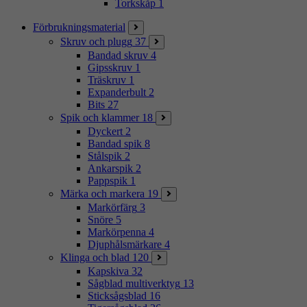
Torkskåp
1
Förbrukningsmaterial
Skruv och plugg
37
Bandad skruv
4
Gipsskruv
1
Träskruv
1
Expanderbult
2
Bits
27
Spik och klammer
18
Dyckert
2
Bandad spik
8
Stålspik
2
Ankarspik
2
Pappspik
1
Märka och markera
19
Markörfärg
3
Snöre
5
Markörpenna
4
Djuphålsmärkare
4
Klinga och blad
120
Kapskiva
32
Sågblad multiverktyg
13
Sticksågsblad
16