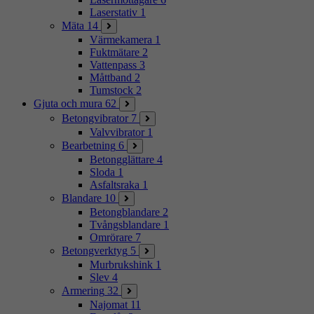
Laserstativ
1
Mäta
14
Värmekamera
1
Fuktmätare
2
Vattenpass
3
Måttband
2
Tumstock
2
Gjuta och mura
62
Betongvibrator
7
Valvvibrator
1
Bearbetning
6
Betongglättare
4
Sloda
1
Asfaltsraka
1
Blandare
10
Betongblandare
2
Tvångsblandare
1
Omrörare
7
Betongverktyg
5
Murbrukshink
1
Slev
4
Armering
32
Najomat
11