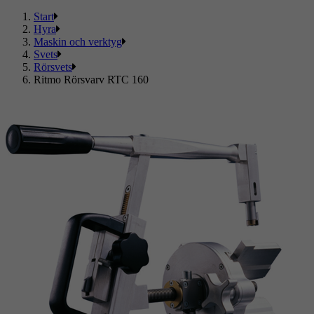
Start
Hyra
Maskin och verktyg
Svets
Rörsvets
Ritmo Rörsvarv RTC 160