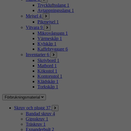
Tryckluftsslang
1
Avtappningsslang
1
Mejsel
4
Pikmejsel
1
Vitvara
9
Mikrovågsugn
1
Värmeskåp
1
Kylskåp
1
Kaffebryggare
6
Inventarier
6
Skrivbord
1
Matbord
1
Köksstol
1
Kontorsstol
1
Klädskåp
1
Torkskåp
1
Förbrukningsmaterial
Skruv och plugg
37
Bandad skruv
4
Gipsskruv
1
Träskruv
1
Expanderbult
2