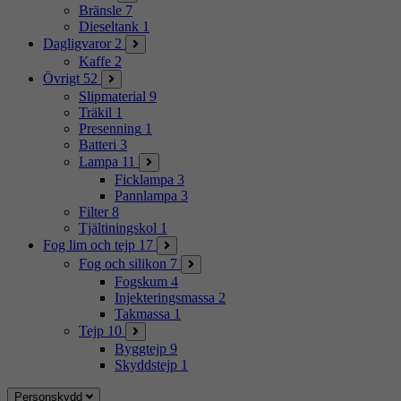
Bränsle
7
Dieseltank
1
Dagligvaror
2
Kaffe
2
Övrigt
52
Slipmaterial
9
Träkil
1
Presenning
1
Batteri
3
Lampa
11
Ficklampa
3
Pannlampa
3
Filter
8
Tjältiningskol
1
Fog lim och tejp
17
Fog och silikon
7
Fogskum
4
Injekteringsmassa
2
Takmassa
1
Tejp
10
Byggtejp
9
Skyddstejp
1
Personskydd