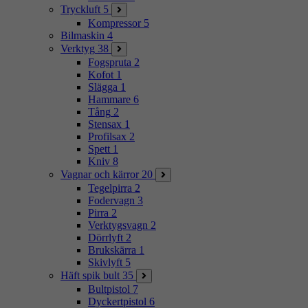
Tryckluft
5
Kompressor
5
Bilmaskin
4
Verktyg
38
Fogspruta
2
Kofot
1
Slägga
1
Hammare
6
Tång
2
Stensax
1
Profilsax
2
Spett
1
Kniv
8
Vagnar och kärror
20
Tegelpirra
2
Fodervagn
3
Pirra
2
Verktygsvagn
2
Dörrlyft
2
Brukskärra
1
Skivlyft
5
Häft spik bult
35
Bultpistol
7
Dyckertpistol
6