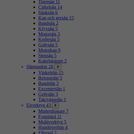
Tigersåg
11
Cirkelsåg
14
Sänksåg
6
Kap och gersåg
15
Bandsåg
2
Klyvsåg
5
Motorsåg
3
Kedjesåg
5
Golvsåg
5
Motorkap
9
Stensåg
5
Kakelskärare
2
Slipmaskin
28
Vinkelslip
15
Betongslip
5
Bandslip
3
Excenterslip
1
Golvslip
3
Tak/väggslip
1
Elverktyg
43
Mutterdragare
7
Fogpistol
11
Multiverktyg
5
Handöverfräs
4
Elhyvel
2