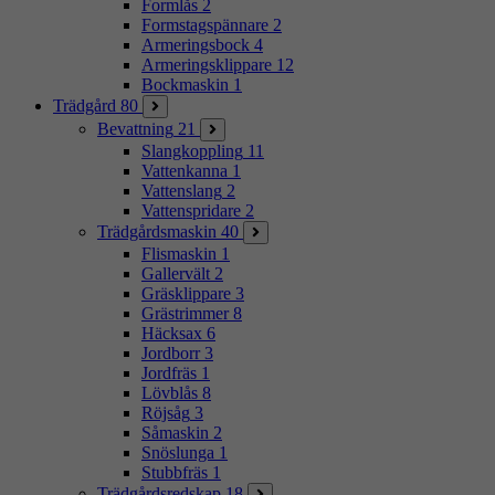
Formlås
2
Formstagspännare
2
Armeringsbock
4
Armeringsklippare
12
Bockmaskin
1
Trädgård
80
Bevattning
21
Slangkoppling
11
Vattenkanna
1
Vattenslang
2
Vattenspridare
2
Trädgårdsmaskin
40
Flismaskin
1
Gallervält
2
Gräsklippare
3
Grästrimmer
8
Häcksax
6
Jordborr
3
Jordfräs
1
Lövblås
8
Röjsåg
3
Såmaskin
2
Snöslunga
1
Stubbfräs
1
Trädgårdsredskap
18