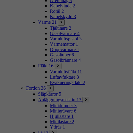
Grenuttag
3
Kabelvinda
2
Rörål
2
Kabelskydd
3
Värme
21
Tjältinare
2
Gasolvärmare
4
Varmluftspistol
3
Värmemattor
1
Doppvärmare
1
Gasoltuber
6
Gasolbrännare
4
Fläkt
16
Varmluftsfläkt
11
Luftavfuktare
3
Evakueringsfläkt
2
Fordon
36
Släpkärror
5
Anläggningsmaskin
13
Minidumper
3
Minigrävare
6
Hjullastare
1
Minilastare
2
Ytfräs
1
Lift
2