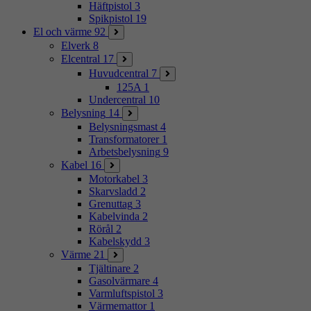
Häftpistol
3
Spikpistol
19
El och värme
92
Elverk
8
Elcentral
17
Huvudcentral
7
125A
1
Undercentral
10
Belysning
14
Belysningsmast
4
Transformatorer
1
Arbetsbelysning
9
Kabel
16
Motorkabel
3
Skarvsladd
2
Grenuttag
3
Kabelvinda
2
Rörål
2
Kabelskydd
3
Värme
21
Tjältinare
2
Gasolvärmare
4
Varmluftspistol
3
Värmemattor
1