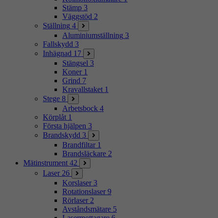
Stämp
3
Väggstöd
2
Ställning
4
Aluminiumställning
3
Fallskydd
3
Inhägnad
17
Stängsel
3
Koner
1
Grind
7
Kravallstaket
1
Stege
8
Arbetsbock
4
Körplåt
1
Första hjälpen
3
Brandskydd
3
Brandfiltar
1
Brandsläckare
2
Mätinstrument
42
Laser
26
Korslaser
3
Rotationslaser
9
Rörlaser
2
Avståndsmätare
5
Lasermottagare
6