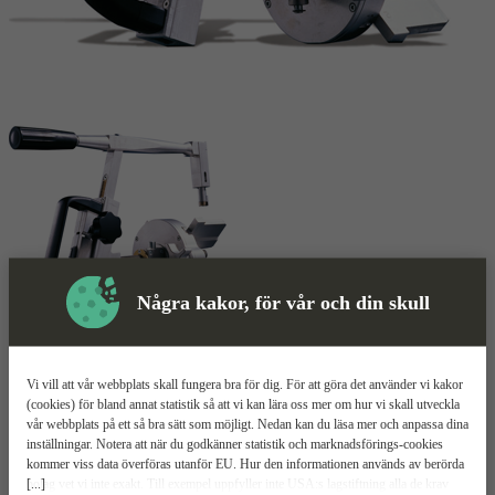
Några kakor, för vår och din skull
Skyddsutrustning
Vi vill att vår webbplats skall fungera bra för dig. För att göra det använder vi kakor
Rörsvarv
Mer information
(cookies) för bland annat statistik så att vi kan lära oss mer om hur vi skall utveckla
vår webbplats på ett så bra sätt som möjligt. Nedan kan du läsa mer och anpassa dina
inställningar. Notera att när du godkänner statistik och marknadsförings-cookies
Ritmo RTC 160
kommer viss data överföras utanför EU. Hur den informationen används av berörda
[...]
bolag vet vi inte exakt. Till exempel uppfyller inte USA:s lagstiftning alla de krav