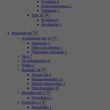
Fogskum
4
Injekteringsmassa
2
Takmassa
1
Tejp
10
Byggtejp
9
Skyddstejp
1
Personskydd
Andningsskydd
16
Halvmask
5
Filter och tillbehör
1
Filtrerande halvmask
1
Skor
7
Skyddsglasögon
4
Hjälm
2
Handske
34
Armskydd
4
Montagehandske
13
Skärskyddshandske
3
Vinterhandske
10
Hörselskydd
6
Hörselkåpa
1
Svetsvisir
1
Svetshjälm
1