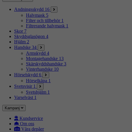
Andningsskydd
16
Halvmask
5
Filter och tillbehör
1
Filtrerande halvmask
1
Skor
7
Skyddsglasögon
4
Hjälm
2
Handske
34
Armskydd
4
Montagehandske
13
Skärskyddshandske
3
Vinterhandske
10
Hörselskydd
6
Hörselkåpa
1
Svetsvisir
1
Svetshjälm
1
Varselväst
1
Kampanj
Kundservice
Om oss
Våra depåer