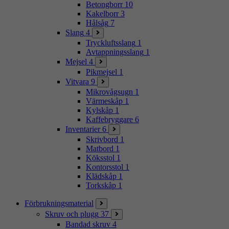
Betongborr
10
Kakelborr
3
Hålsåg
7
Slang
4
Tryckluftsslang
1
Avtappningsslang
1
Mejsel
4
Pikmejsel
1
Vitvara
9
Mikrovågsugn
1
Värmeskåp
1
Kylskåp
1
Kaffebryggare
6
Inventarier
6
Skrivbord
1
Matbord
1
Köksstol
1
Kontorsstol
1
Klädskåp
1
Torkskåp
1
Förbrukningsmaterial
Skruv och plugg
37
Bandad skruv
4