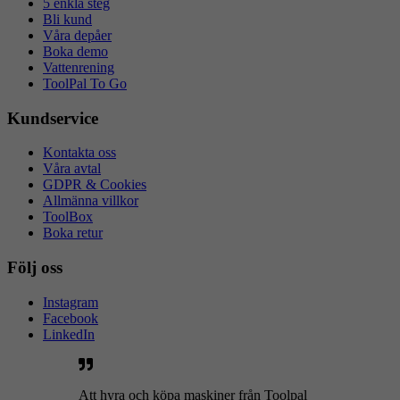
5 enkla steg
Bli kund
Våra depåer
Boka demo
Vattenrening
ToolPal To Go
Kundservice
Kontakta oss
Våra avtal
GDPR & Cookies
Allmänna villkor
ToolBox
Boka retur
Följ oss
Instagram
Facebook
LinkedIn
Att hyra och köpa maskiner från Toolpal