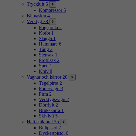
Tryckluft
5
Kompressor
5
Bilmaskin
4
Verktyg
38
Fogspruta
2
Kofot
1
Slägga
1
Hammare
6
Tång
2
Stensax
1
Profilsax
2
Spett
1
Kniv
8
Vagnar och kärror
20
Tegelpirra
2
Fodervagn
3
Pirra
2
Verktygsvagn
2
Dörrlyft
2
Brukskärra
1
Skivlyft
5
Häft spik bult
35
Bultpistol
7
Dyckertpistol
6