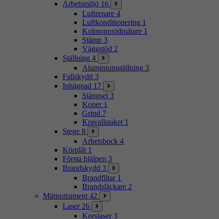
Arbetsmiljö
16
Luftrenare
4
Luftkonditionering
1
Kolmonoxidmätare
1
Stämp
3
Väggstöd
2
Ställning
4
Aluminiumställning
3
Fallskydd
3
Inhägnad
17
Stängsel
3
Koner
1
Grind
7
Kravallstaket
1
Stege
8
Arbetsbock
4
Körplåt
1
Första hjälpen
3
Brandskydd
3
Brandfiltar
1
Brandsläckare
2
Mätinstrument
42
Laser
26
Korslaser
3