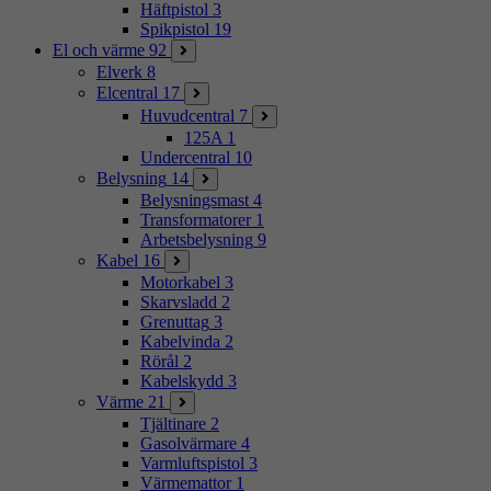
Häftpistol
3
Spikpistol
19
El och värme
92
Elverk
8
Elcentral
17
Huvudcentral
7
125A
1
Undercentral
10
Belysning
14
Belysningsmast
4
Transformatorer
1
Arbetsbelysning
9
Kabel
16
Motorkabel
3
Skarvsladd
2
Grenuttag
3
Kabelvinda
2
Rörål
2
Kabelskydd
3
Värme
21
Tjältinare
2
Gasolvärmare
4
Varmluftspistol
3
Värmemattor
1