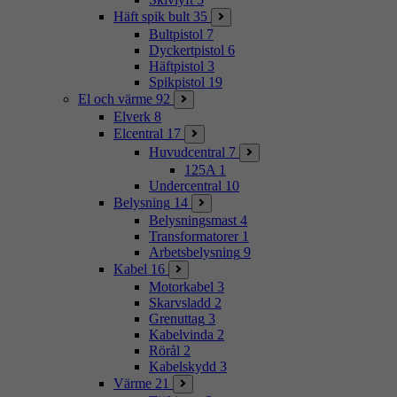
Häft spik bult
35
Bultpistol
7
Dyckertpistol
6
Häftpistol
3
Spikpistol
19
El och värme
92
Elverk
8
Elcentral
17
Huvudcentral
7
125A
1
Undercentral
10
Belysning
14
Belysningsmast
4
Transformatorer
1
Arbetsbelysning
9
Kabel
16
Motorkabel
3
Skarvsladd
2
Grenuttag
3
Kabelvinda
2
Rörål
2
Kabelskydd
3
Värme
21