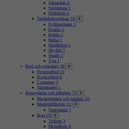
Såmaskin
2
Snöslunga
1
Stubbfräs
1
Trädgårdsredskap
18
Fyllhammare
3
Krafsa
1
Kratta
2
Räfsa
1
Skottkärra
1
Skyffel
7
Spade
2
Yxa
1
Bod och container
30
Personalbod
11
Kontorsbod
8
Container
5
Slamtoalett
1
Reservdelar och tillbehör
75
Maskinbatteri och laddare
10
Maskintillbehör
12
Vattentank
7
Borr
29
Träborr
3
Metallborr
4