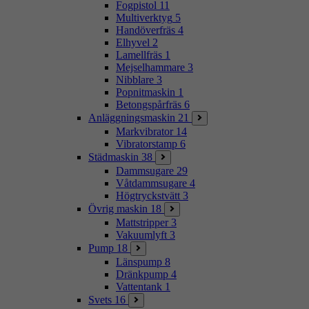
Fogpistol
11
Multiverktyg
5
Handöverfräs
4
Elhyvel
2
Lamellfräs
1
Mejselhammare
3
Nibblare
3
Popnitmaskin
1
Betongspårfräs
6
Anläggningsmaskin
21
Markvibrator
14
Vibratorstamp
6
Städmaskin
38
Dammsugare
29
Våtdammsugare
4
Högtryckstvätt
3
Övrig maskin
18
Mattstripper
3
Vakuumlyft
3
Pump
18
Länspump
8
Dränkpump
4
Vattentank
1
Svets
16