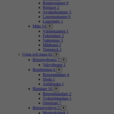
Rotationslaser
9
Rörlaser
2
Avståndsmätare
5
Lasermottagare
6
Laserstativ
1
Mäta
14
Värmekamera
1
Fuktmätare
2
Vattenpass
3
Måttband
2
Tumstock
2
Gjuta och mura
62
Betongvibrator
7
Valvvibrator
1
Bearbetning
6
Betongglättare
4
Sloda
1
Asfaltsraka
1
Blandare
10
Betongblandare
2
Tvångsblandare
1
Omrörare
7
Betongverktyg
5
Murbrukshink
1