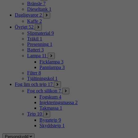
Bränsle
7
Dieseltank
1
Dagligvaror
2
Kaffe
2
Övrigt
52
Slipmaterial
9
Träkil
1
Presenning
1
Batteri
3
Lampa
11
Ficklampa
3
Pannlampa
3
Filter
8
Tjältiningskol
1
Fog lim och tejp
17
Fog och silikon
7
Fogskum
4
Injekteringsmassa
2
Takmassa
1
Tejp
10
Byggtejp
9
Skyddstejp
1
Personskydd