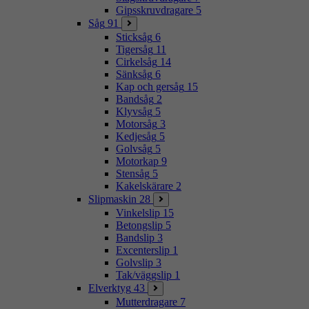
Gipsskruvdragare
5
Såg
91
Sticksåg
6
Tigersåg
11
Cirkelsåg
14
Sänksåg
6
Kap och gersåg
15
Bandsåg
2
Klyvsåg
5
Motorsåg
3
Kedjesåg
5
Golvsåg
5
Motorkap
9
Stensåg
5
Kakelskärare
2
Slipmaskin
28
Vinkelslip
15
Betongslip
5
Bandslip
3
Excenterslip
1
Golvslip
3
Tak/väggslip
1
Elverktyg
43
Mutterdragare
7