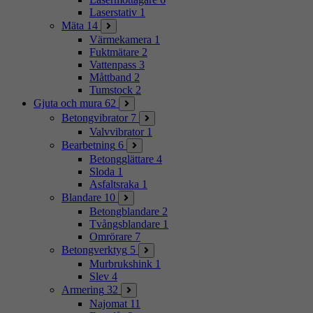
Laserstativ
1
Mäta
14
Värmekamera
1
Fuktmätare
2
Vattenpass
3
Måttband
2
Tumstock
2
Gjuta och mura
62
Betongvibrator
7
Valvvibrator
1
Bearbetning
6
Betongglättare
4
Sloda
1
Asfaltsraka
1
Blandare
10
Betongblandare
2
Tvångsblandare
1
Omrörare
7
Betongverktyg
5
Murbrukshink
1
Slev
4
Armering
32
Najomat
11