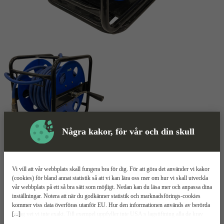
Några kakor, för vår och din skull
Skyddsutrustning
Vi vill att vår webbplats skall fungera bra för dig. För att göra det använder vi kakor
(cookies) för bland annat statistik så att vi kan lära oss mer om hur vi skall utveckla
Slangvinda
Mer information
vår webbplats på ett så bra sätt som möjligt. Nedan kan du läsa mer och anpassa dina
inställningar. Notera att när du godkänner statistik och marknadsförings-cookies
Lågtryck
kommer viss data överföras utanför EU. Hur den informationen används av berörda
[...]
bolag vet vi inte exakt. Till exempel uppfyller inte USA:s lagstiftning alla de krav
gällande hantering av personuppgifter som ställs inom EU, vilket kan innebära vissa