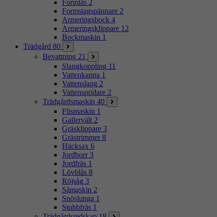
Formlås
2
Formstagspännare
2
Armeringsbock
4
Armeringsklippare
12
Bockmaskin
1
Trädgård
80
Bevattning
21
Slangkoppling
11
Vattenkanna
1
Vattenslang
2
Vattenspridare
2
Trädgårdsmaskin
40
Flismaskin
1
Gallervält
2
Gräsklippare
3
Grästrimmer
8
Häcksax
6
Jordborr
3
Jordfräs
1
Lövblås
8
Röjsåg
3
Såmaskin
2
Snöslunga
1
Stubbfräs
1
Trädgårdsredskap
18