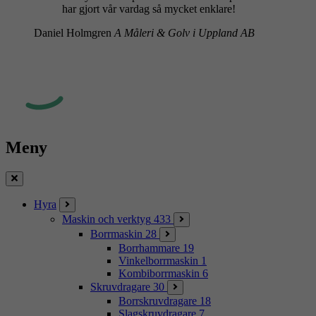
har gjort vår vardag så mycket enklare!
Daniel Holmgren
A Måleri & Golv i Uppland AB
Meny
Stäng
Hyra
Maskin och verktyg
433
Borrmaskin
28
Borrhammare
19
Vinkelborrmaskin
1
Kombiborrmaskin
6
Skruvdragare
30
Borrskruvdragare
18
Slagskruvdragare
7