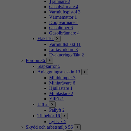
Tjältinare
2
Gasolvärmare
4
Varmluftspistol
3
Värmemattor
1
Doppvärmare
1
Gasoltuber
6
Gasolbrännare
4
Fläkt
16
Varmluftsfläkt
11
Luftavfuktare
3
Evakueringsfläkt
2
Fordon
36
Släpkärror
5
Anläggningsmaskin
13
Minidumper
3
Minigrävare
6
Hjullastare
1
Minilastare
2
Ytfräs
1
Lift
2
Pallyft
2
Tillbehör
16
Lyftsax
5
Skydd och arbetsmiljö
56