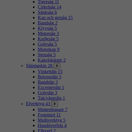
Tigersåg
11
Cirkelsåg
14
Sänksåg
6
Kap och gersåg
15
Bandsåg
2
Klyvsåg
5
Motorsåg
3
Kedjesåg
5
Golvsåg
5
Motorkap
9
Stensåg
5
Kakelskärare
2
Slipmaskin
28
Vinkelslip
15
Betongslip
5
Bandslip
3
Excenterslip
1
Golvslip
3
Tak/väggslip
1
Elverktyg
43
Mutterdragare
7
Fogpistol
11
Multiverktyg
5
Handöverfräs
4
Elhyvel
2