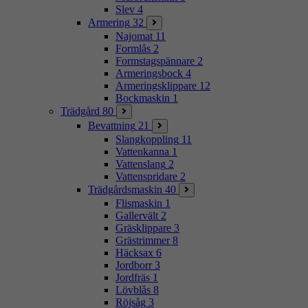
Slev
4
Armering
32
Najomat
11
Formlås
2
Formstagspännare
2
Armeringsbock
4
Armeringsklippare
12
Bockmaskin
1
Trädgård
80
Bevattning
21
Slangkoppling
11
Vattenkanna
1
Vattenslang
2
Vattenspridare
2
Trädgårdsmaskin
40
Flismaskin
1
Gallervält
2
Gräsklippare
3
Grästrimmer
8
Häcksax
6
Jordborr
3
Jordfräs
1
Lövblås
8
Röjsåg
3