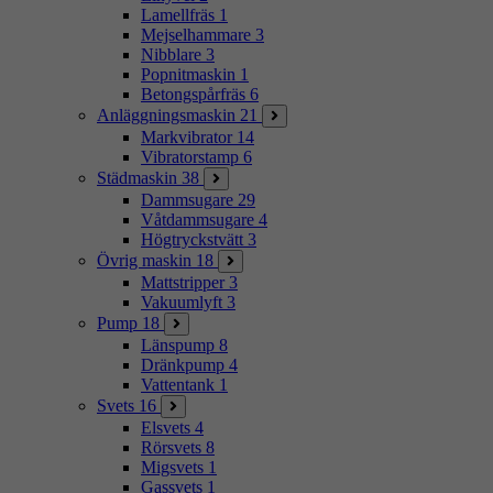
Lamellfräs
1
Mejselhammare
3
Nibblare
3
Popnitmaskin
1
Betongspårfräs
6
Anläggningsmaskin
21
Markvibrator
14
Vibratorstamp
6
Städmaskin
38
Dammsugare
29
Våtdammsugare
4
Högtryckstvätt
3
Övrig maskin
18
Mattstripper
3
Vakuumlyft
3
Pump
18
Länspump
8
Dränkpump
4
Vattentank
1
Svets
16
Elsvets
4
Rörsvets
8
Migsvets
1
Gassvets
1