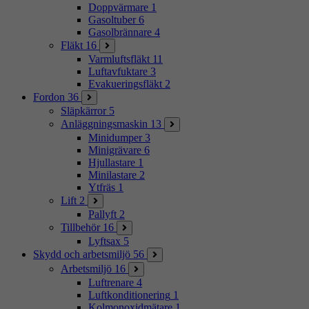
Doppvärmare
1
Gasoltuber
6
Gasolbrännare
4
Fläkt
16
Varmluftsfläkt
11
Luftavfuktare
3
Evakueringsfläkt
2
Fordon
36
Släpkärror
5
Anläggningsmaskin
13
Minidumper
3
Minigrävare
6
Hjullastare
1
Minilastare
2
Ytfräs
1
Lift
2
Pallyft
2
Tillbehör
16
Lyftsax
5
Skydd och arbetsmiljö
56
Arbetsmiljö
16
Luftrenare
4
Luftkonditionering
1
Kolmonoxidmätare
1