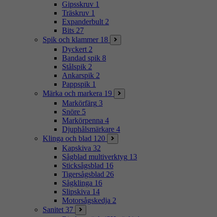
Gipsskruv
1
Träskruv
1
Expanderbult
2
Bits
27
Spik och klammer
18
Dyckert
2
Bandad spik
8
Stålspik
2
Ankarspik
2
Pappspik
1
Märka och markera
19
Markörfärg
3
Snöre
5
Markörpenna
4
Djuphålsmärkare
4
Klinga och blad
120
Kapskiva
32
Sågblad multiverktyg
13
Sticksågsblad
16
Tigersågsblad
26
Sågklinga
16
Slipskiva
14
Motorsågskedja
2
Sanitet
37