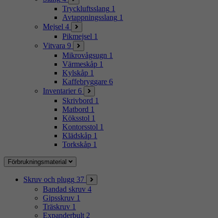
Tryckluftsslang
1
Avtappningsslang
1
Mejsel
4
Pikmejsel
1
Vitvara
9
Mikrovågsugn
1
Värmeskåp
1
Kylskåp
1
Kaffebryggare
6
Inventarier
6
Skrivbord
1
Matbord
1
Köksstol
1
Kontorsstol
1
Klädskåp
1
Torkskåp
1
Förbrukningsmaterial
Skruv och plugg
37
Bandad skruv
4
Gipsskruv
1
Träskruv
1
Expanderbult
2