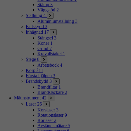
Stämp
3
Väggstöd
2
Ställning
4
Aluminiumställning
3
Fallskydd
3
Inhägnad
17
Stängsel
3
Koner
1
Grind
7
Kravallstaket
1
Stege
8
Arbetsbock
4
Körplåt
1
Första hjälpen
3
Brandskydd
3
Brandfiltar
1
Brandsläckare
2
Mätinstrument
42
Laser
26
Korslaser
3
Rotationslaser
9
Rörlaser
2
Avståndsmätare
5
Lasermottagare
6