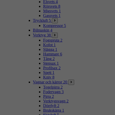
Elsvets
4
Rörsvets
8
Migsvets
1
Gassvets
1
Tryckluft
5
Kompressor
5
Bilmaskin
4
Verktyg
38
Fogspruta
2
Kofot
1
Slägga
1
Hammare
6
Tång
2
Stensax
1
Profilsax
2
Spett
1
Kniv
8
Vagnar och kärror
20
Tegelpirra
2
Fodervagn
3
Pirra
2
Verktygsvagn
2
Dörrlyft
2
Brukskärra
1
Skivlyft
5