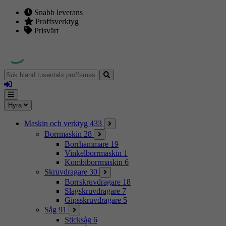
Snabb leverans
Proffsverktyg
Prisvärt
Sök
bland
Logga
tusentals
in
proffsmaskiner
Mina
Meny
Hyra
sidor
Maskin och verktyg
433
Borrmaskin
28
Borrhammare
19
Vinkelborrmaskin
1
Kombiborrmaskin
6
Skruvdragare
30
Borrskruvdragare
18
Slagskruvdragare
7
Gipsskruvdragare
5
Såg
91
Sticksåg
6