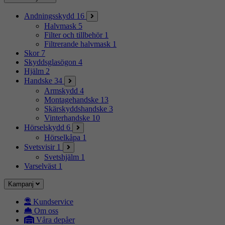
Andningsskydd
16
Halvmask
5
Filter och tillbehör
1
Filtrerande halvmask
1
Skor
7
Skyddsglasögon
4
Hjälm
2
Handske
34
Armskydd
4
Montagehandske
13
Skärskyddshandske
3
Vinterhandske
10
Hörselskydd
6
Hörselkåpa
1
Svetsvisir
1
Svetshjälm
1
Varselväst
1
Kampanj
Kundservice
Om oss
Våra depåer