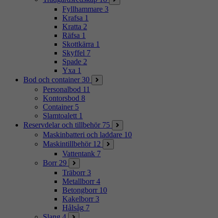
Fyllhammare
3
Krafsa
1
Kratta
2
Räfsa
1
Skottkärra
1
Skyffel
7
Spade
2
Yxa
1
Bod och container
30
Personalbod
11
Kontorsbod
8
Container
5
Slamtoalett
1
Reservdelar och tillbehör
75
Maskinbatteri och laddare
10
Maskintillbehör
12
Vattentank
7
Borr
29
Träborr
3
Metallborr
4
Betongborr
10
Kakelborr
3
Hålsåg
7
Slang
4