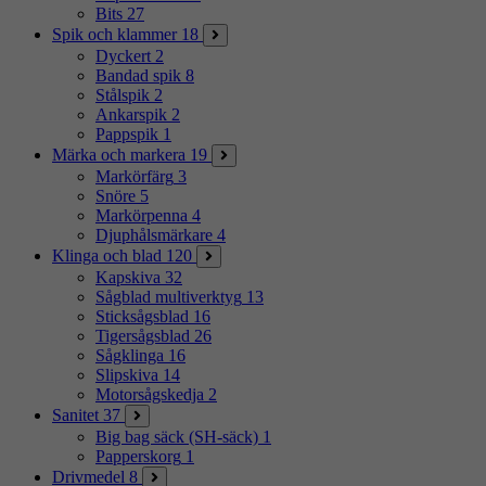
Bits
27
Spik och klammer
18
Dyckert
2
Bandad spik
8
Stålspik
2
Ankarspik
2
Pappspik
1
Märka och markera
19
Markörfärg
3
Snöre
5
Markörpenna
4
Djuphålsmärkare
4
Klinga och blad
120
Kapskiva
32
Sågblad multiverktyg
13
Sticksågsblad
16
Tigersågsblad
26
Sågklinga
16
Slipskiva
14
Motorsågskedja
2
Sanitet
37
Big bag säck (SH-säck)
1
Papperskorg
1
Drivmedel
8