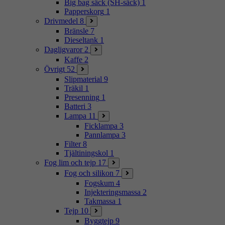
Big bag säck (SH-säck)
1
Papperskorg
1
Drivmedel
8
Bränsle
7
Dieseltank
1
Dagligvaror
2
Kaffe
2
Övrigt
52
Slipmaterial
9
Träkil
1
Presenning
1
Batteri
3
Lampa
11
Ficklampa
3
Pannlampa
3
Filter
8
Tjältiningskol
1
Fog lim och tejp
17
Fog och silikon
7
Fogskum
4
Injekteringsmassa
2
Takmassa
1
Tejp
10
Byggtejp
9