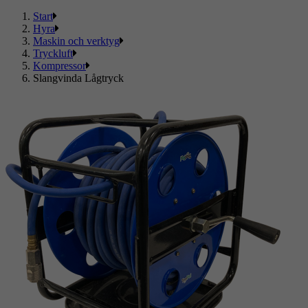
Start
Hyra
Maskin och verktyg
Tryckluft
Kompressor
Slangvinda Lågtryck