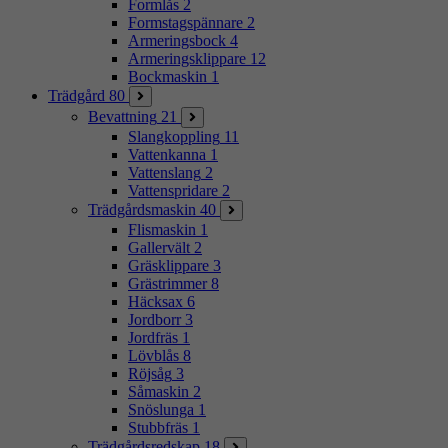
Formlås
2
Formstagspännare
2
Armeringsbock
4
Armeringsklippare
12
Bockmaskin
1
Trädgård
80
Bevattning
21
Slangkoppling
11
Vattenkanna
1
Vattenslang
2
Vattenspridare
2
Trädgårdsmaskin
40
Flismaskin
1
Gallervält
2
Gräsklippare
3
Grästrimmer
8
Häcksax
6
Jordborr
3
Jordfräs
1
Lövblås
8
Röjsåg
3
Såmaskin
2
Snöslunga
1
Stubbfräs
1
Trädgårdsredskap
18