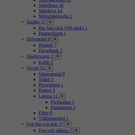
Sågklinga
16
Slipskiva
14
Motorsågskedja
2
Sanitet
37
Big bag säck (SH-säck)
1
Papperskorg
1
Drivmedel
8
Bränsle
7
Dieseltank
1
Dagligvaror
2
Kaffe
2
Övrigt
52
Slipmaterial
9
Träkil
1
Presenning
1
Batteri
3
Lampa
11
Ficklampa
3
Pannlampa
3
Filter
8
Tjältiningskol
1
Fog lim och tejp
17
Fog och silikon
7