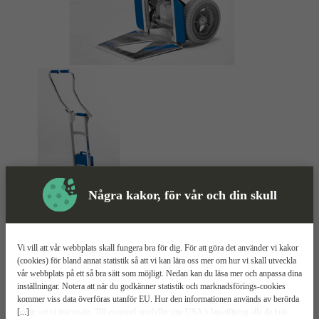
Några kakor, för vår och din skull
Skyddsutrustning
Trappklättrare
Mer information
Vi vill att vår webbplats skall fungera bra för dig. För att göra det använder vi kakor
(cookies) för bland annat statistik så att vi kan lära oss mer om hur vi skall utveckla
vår webbplats på ett så bra sätt som möjligt. Nedan kan du läsa mer och anpassa dina
Molico Liftkar SAL 140 Fold
inställningar. Notera att när du godkänner statistik och marknadsförings-cookies
kommer viss data överföras utanför EU. Hur den informationen används av berörda
[...]
bolag vet vi inte exakt. Till exempel uppfyller inte USA:s lagstiftning alla de krav
140 kg maxlast