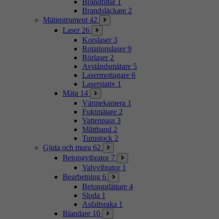
Brandfiltar
1
Brandsläckare
2
Mätinstrument
42
Laser
26
Korslaser
3
Rotationslaser
9
Rörlaser
2
Avståndsmätare
5
Lasermottagare
6
Laserstativ
1
Mäta
14
Värmekamera
1
Fuktmätare
2
Vattenpass
3
Måttband
2
Tumstock
2
Gjuta och mura
62
Betongvibrator
7
Valvvibrator
1
Bearbetning
6
Betongglättare
4
Sloda
1
Asfaltsraka
1
Blandare
10