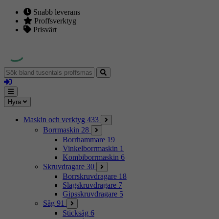
Snabb leverans
Proffsverktyg
Prisvärt
Sök
bland
Logga
tusentals
in
proffsmaskiner
Mina
Meny
Hyra
sidor
Maskin och verktyg
433
Borrmaskin
28
Borrhammare
19
Vinkelborrmaskin
1
Kombiborrmaskin
6
Skruvdragare
30
Borrskruvdragare
18
Slagskruvdragare
7
Gipsskruvdragare
5
Såg
91
Sticksåg
6