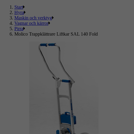
Start
Hyra
Maskin och verktyg
Vagnar och kärror
Pirra
Molico Trappklättrare Liftkar SAL 140 Fold