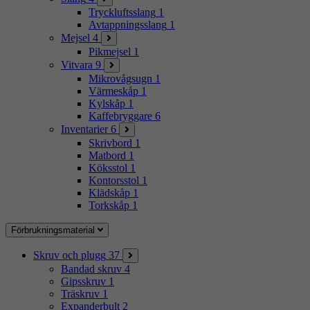
Tryckluftsslang
1
Avtappningsslang
1
Mejsel
4
Pikmejsel
1
Vitvara
9
Mikrovågsugn
1
Värmeskåp
1
Kylskåp
1
Kaffebryggare
6
Inventarier
6
Skrivbord
1
Matbord
1
Köksstol
1
Kontorsstol
1
Klädskåp
1
Torkskåp
1
Förbrukningsmaterial
Skruv och plugg
37
Bandad skruv
4
Gipsskruv
1
Träskruv
1
Expanderbult
2