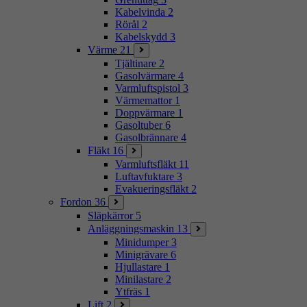
Kabelvinda
2
Rörål
2
Kabelskydd
3
Värme
21
Tjältinare
2
Gasolvärmare
4
Varmluftspistol
3
Värmemattor
1
Doppvärmare
1
Gasoltuber
6
Gasolbrännare
4
Fläkt
16
Varmluftsfläkt
11
Luftavfuktare
3
Evakueringsfläkt
2
Fordon
36
Släpkärror
5
Anläggningsmaskin
13
Minidumper
3
Minigrävare
6
Hjullastare
1
Minilastare
2
Ytfräs
1
Lift
2