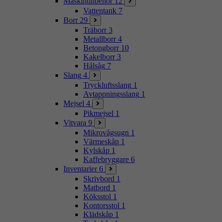
Maskintillbehör
12
Vattentank
7
Borr
29
Träborr
3
Metallborr
4
Betongborr
10
Kakelborr
3
Hålsåg
7
Slang
4
Tryckluftsslang
1
Avtappningsslang
1
Mejsel
4
Pikmejsel
1
Vitvara
9
Mikrovågsugn
1
Värmeskåp
1
Kylskåp
1
Kaffebryggare
6
Inventarier
6
Skrivbord
1
Matbord
1
Köksstol
1
Kontorsstol
1
Klädskåp
1