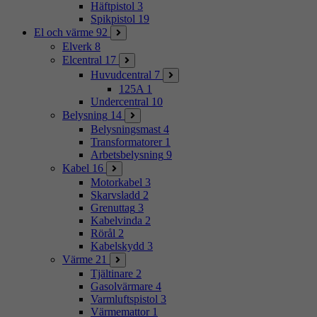
Häftpistol
3
Spikpistol
19
El och värme
92
Elverk
8
Elcentral
17
Huvudcentral
7
125A
1
Undercentral
10
Belysning
14
Belysningsmast
4
Transformatorer
1
Arbetsbelysning
9
Kabel
16
Motorkabel
3
Skarvsladd
2
Grenuttag
3
Kabelvinda
2
Rörål
2
Kabelskydd
3
Värme
21
Tjältinare
2
Gasolvärmare
4
Varmluftspistol
3
Värmemattor
1