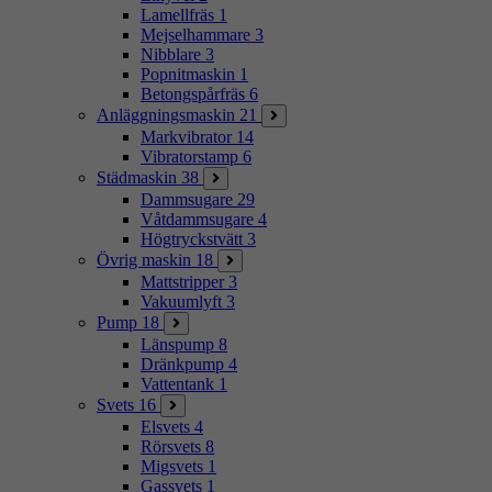
Lamellfräs
1
Mejselhammare
3
Nibblare
3
Popnitmaskin
1
Betongspårfräs
6
Anläggningsmaskin
21
Markvibrator
14
Vibratorstamp
6
Städmaskin
38
Dammsugare
29
Våtdammsugare
4
Högtryckstvätt
3
Övrig maskin
18
Mattstripper
3
Vakuumlyft
3
Pump
18
Länspump
8
Dränkpump
4
Vattentank
1
Svets
16
Elsvets
4
Rörsvets
8
Migsvets
1
Gassvets
1