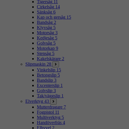
Tigersåg
11
Cirkelsåg
14
Sänksåg
6
Kap och gersåg
15
Bandsåg
2
Klyvsåg
5
Motorsåg
3
Kedjesåg
5
Golvsåg
5
Motorkap
9
Stensåg
5
Kakelskärare
2
Slipmaskin
28
Vinkelslip
15
Betongslip
5
Bandslip
3
Excenterslip
1
Golvslip
3
Tak/väggslip
1
Elverktyg
43
Mutterdragare
7
Fogpistol
11
Multiverktyg
5
Handöverfräs
4
Elhyvel
2