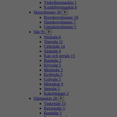
Vinkelborrmaskin
1
Kombiborrmaskin
6
Skruvdragare
30
Borrskruvdragare
18
Slagskruvdragare
7
Gipsskruvdragare
5
Såg
91
Sticksåg
6
Tigersåg
11
Cirkelsåg
14
Sänksåg
6
Kap och gersåg
15
Bandsåg
2
Klyvsåg
5
Motorsåg
3
Kedjesåg
5
Golvsåg
5
Motorkap
9
Stensåg
5
Kakelskärare
2
Slipmaskin
28
Vinkelslip
15
Betongslip
5
Bandslip
3