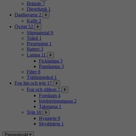
Bränsle
7
Dieseltank
1
Dagligvaror
2
Kaffe
2
Övrigt
52
Slipmaterial
9
Träkil
1
Presenning
1
Batteri
3
Lampa
11
Ficklampa
3
Pannlampa
3
Filter
8
Tjältiningskol
1
Fog lim och tejp
17
Fog och silikon
7
Fogskum
4
Injekteringsmassa
2
Takmassa
1
Tejp
10
Byggtejp
9
Skyddstejp
1
Personskydd