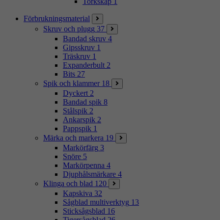
Torkskåp
1
Förbrukningsmaterial
Skruv och plugg
37
Bandad skruv
4
Gipsskruv
1
Träskruv
1
Expanderbult
2
Bits
27
Spik och klammer
18
Dyckert
2
Bandad spik
8
Stålspik
2
Ankarspik
2
Pappspik
1
Märka och markera
19
Markörfärg
3
Snöre
5
Markörpenna
4
Djuphålsmärkare
4
Klinga och blad
120
Kapskiva
32
Sågblad multiverktyg
13
Sticksågsblad
16
Tigersågsblad
26