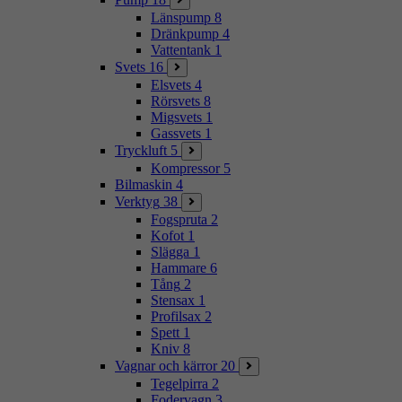
Länspump
8
Dränkpump
4
Vattentank
1
Svets
16
Elsvets
4
Rörsvets
8
Migsvets
1
Gassvets
1
Tryckluft
5
Kompressor
5
Bilmaskin
4
Verktyg
38
Fogspruta
2
Kofot
1
Slägga
1
Hammare
6
Tång
2
Stensax
1
Profilsax
2
Spett
1
Kniv
8
Vagnar och kärror
20
Tegelpirra
2
Fodervagn
3