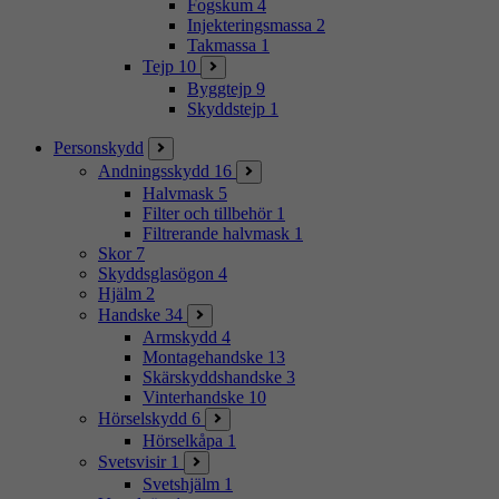
Fogskum
4
Injekteringsmassa
2
Takmassa
1
Tejp
10
Byggtejp
9
Skyddstejp
1
Personskydd
Andningsskydd
16
Halvmask
5
Filter och tillbehör
1
Filtrerande halvmask
1
Skor
7
Skyddsglasögon
4
Hjälm
2
Handske
34
Armskydd
4
Montagehandske
13
Skärskyddshandske
3
Vinterhandske
10
Hörselskydd
6
Hörselkåpa
1
Svetsvisir
1
Svetshjälm
1