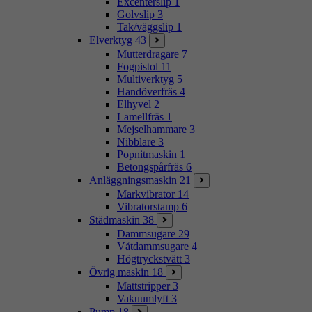
Excenterslip
1
Golvslip
3
Tak/väggslip
1
Elverktyg
43
Mutterdragare
7
Fogpistol
11
Multiverktyg
5
Handöverfräs
4
Elhyvel
2
Lamellfräs
1
Mejselhammare
3
Nibblare
3
Popnitmaskin
1
Betongspårfräs
6
Anläggningsmaskin
21
Markvibrator
14
Vibratorstamp
6
Städmaskin
38
Dammsugare
29
Våtdammsugare
4
Högtryckstvätt
3
Övrig maskin
18
Mattstripper
3
Vakuumlyft
3
Pump
18