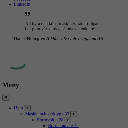
LinkedIn
Att hyra och köpa maskiner från Toolpal
har gjort vår vardag så mycket enklare!
Daniel Holmgren
A Måleri & Golv i Uppland AB
Meny
Stäng
Hyra
Maskin och verktyg
433
Borrmaskin
28
Borrhammare
19