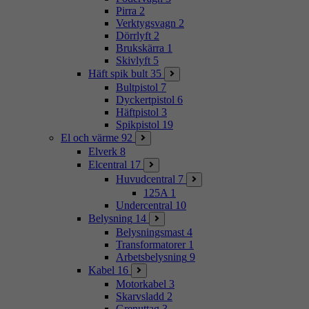
Pirra
2
Verktygsvagn
2
Dörrlyft
2
Brukskärra
1
Skivlyft
5
Häft spik bult
35
Bultpistol
7
Dyckertpistol
6
Häftpistol
3
Spikpistol
19
El och värme
92
Elverk
8
Elcentral
17
Huvudcentral
7
125A
1
Undercentral
10
Belysning
14
Belysningsmast
4
Transformatorer
1
Arbetsbelysning
9
Kabel
16
Motorkabel
3
Skarvsladd
2
Grenuttag
3