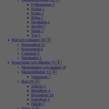
Fyllhammare
3
Krafsa
1
Kratta
2
Räfsa
1
Skottkärra
1
Skyffel
7
Spade
2
Yxa
1
Bod och container
30
Personalbod
11
Kontorsbod
8
Container
5
Slamtoalett
1
Reservdelar och tillbehör
75
Maskinbatteri och laddare
10
Maskintillbehör
12
Vattentank
7
Borr
29
Träborr
3
Metallborr
4
Betongborr
10
Kakelborr
3
Hålsåg
7
Slang
4