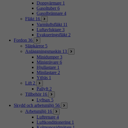
Doppvärmare
1
Gasoltuber
6
Gasolbrännare
4
Fläkt
16
Varmluftsfläkt
11
Luftavfuktare
3
Evakueringsfläkt
2
Fordon
36
Släpkärror
5
Anläggningsmaskin
13
Minidumper
3
Minigrävare
6
Hjullastare
1
Minilastare
2
Ytfräs
1
Lift
2
Pallyft
2
Tillbehör
16
Lyftsax
5
Skydd och arbetsmiljö
56
Arbetsmiljö
16
Luftrenare
4
Luftkonditionering
1
Kolmonoxidmätare
1