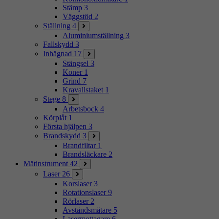
Stämp
3
Väggstöd
2
Ställning
4
Aluminiumställning
3
Fallskydd
3
Inhägnad
17
Stängsel
3
Koner
1
Grind
7
Kravallstaket
1
Stege
8
Arbetsbock
4
Körplåt
1
Första hjälpen
3
Brandskydd
3
Brandfiltar
1
Brandsläckare
2
Mätinstrument
42
Laser
26
Korslaser
3
Rotationslaser
9
Rörlaser
2
Avståndsmätare
5
Lasermottagare
6