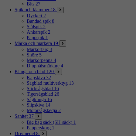
Bits
27
Spik och klammer
18
Dyckert
2
Bandad spik
8
Stålspik
2
Ankarspik
2
Pappspik
1
Märka och markera
19
Markörfärg
3
Snöre
5
Markörpenna
4
Djuphålsmärkare
4
Klinga och blad
120
Kapskiva
32
Sågblad multiverktyg
13
Sticksågsblad
16
Tigersågsblad
26
Sågklinga
16
Slipskiva
14
Motorsågskedja
2
Sanitet
37
Big bag säck (SH-säck)
1
Papperskorg
1
Drivmedel
8