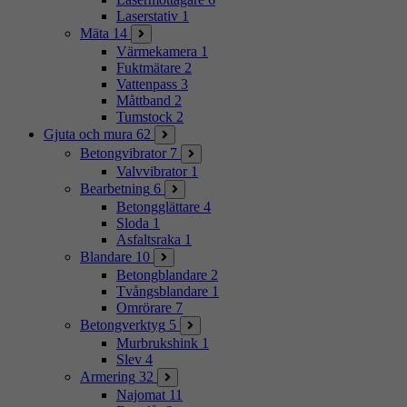
Laserstativ
1
Mäta
14
Värmekamera
1
Fuktmätare
2
Vattenpass
3
Måttband
2
Tumstock
2
Gjuta och mura
62
Betongvibrator
7
Valvvibrator
1
Bearbetning
6
Betongglättare
4
Sloda
1
Asfaltsraka
1
Blandare
10
Betongblandare
2
Tvångsblandare
1
Omrörare
7
Betongverktyg
5
Murbrukshink
1
Slev
4
Armering
32
Najomat
11