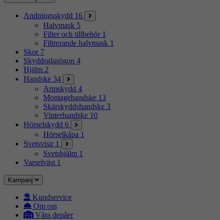
Andningsskydd
16
Halvmask
5
Filter och tillbehör
1
Filtrerande halvmask
1
Skor
7
Skyddsglasögon
4
Hjälm
2
Handske
34
Armskydd
4
Montagehandske
13
Skärskyddshandske
3
Vinterhandske
10
Hörselskydd
6
Hörselkåpa
1
Svetsvisir
1
Svetshjälm
1
Varselväst
1
Kampanj
Kundservice
Om oss
Våra depåer