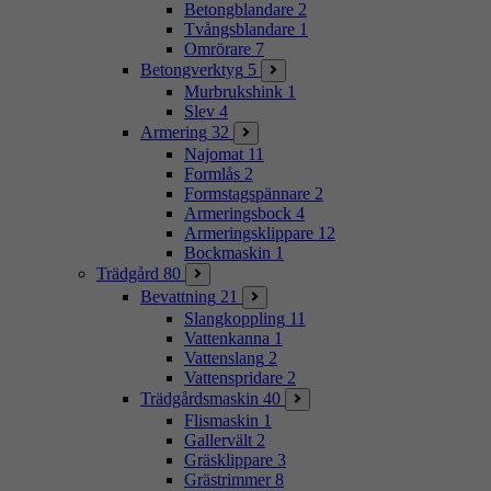
Betongblandare
2
Tvångsblandare
1
Omrörare
7
Betongverktyg
5
Murbrukshink
1
Slev
4
Armering
32
Najomat
11
Formlås
2
Formstagspännare
2
Armeringsbock
4
Armeringsklippare
12
Bockmaskin
1
Trädgård
80
Bevattning
21
Slangkoppling
11
Vattenkanna
1
Vattenslang
2
Vattenspridare
2
Trädgårdsmaskin
40
Flismaskin
1
Gallervält
2
Gräsklippare
3
Grästrimmer
8