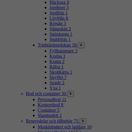
Häcksax
6
Jordborr
3
Jordfräs
1
Lövblås
8
Röjsåg
3
Såmaskin
2
Snöslunga
1
Stubbfräs
1
Trädgårdsredskap
18
Fyllhammare
3
Krafsa
1
Kratta
2
Räfsa
1
Skottkärra
1
Skyffel
7
Spade
2
Yxa
1
Bod och container
30
Personalbod
11
Kontorsbod
8
Container
5
Slamtoalett
1
Reservdelar och tillbehör
75
Maskinbatteri och laddare
10