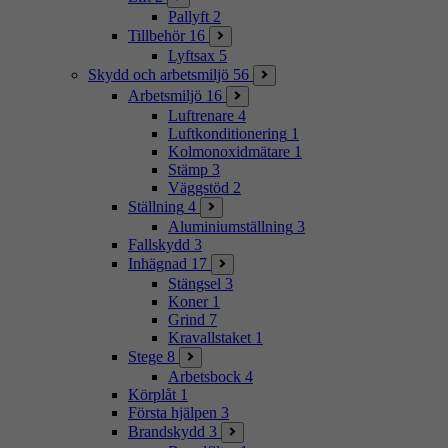
Pallyft
2
Tillbehör
16
Lyftsax
5
Skydd och arbetsmiljö
56
Arbetsmiljö
16
Luftrenare
4
Luftkonditionering
1
Kolmonoxidmätare
1
Stämp
3
Väggstöd
2
Ställning
4
Aluminiumställning
3
Fallskydd
3
Inhägnad
17
Stängsel
3
Koner
1
Grind
7
Kravallstaket
1
Stege
8
Arbetsbock
4
Körplåt
1
Första hjälpen
3
Brandskydd
3