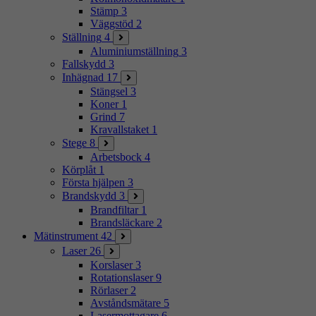
Stämp
3
Väggstöd
2
Ställning
4
Aluminiumställning
3
Fallskydd
3
Inhägnad
17
Stängsel
3
Koner
1
Grind
7
Kravallstaket
1
Stege
8
Arbetsbock
4
Körplåt
1
Första hjälpen
3
Brandskydd
3
Brandfiltar
1
Brandsläckare
2
Mätinstrument
42
Laser
26
Korslaser
3
Rotationslaser
9
Rörlaser
2
Avståndsmätare
5
Lasermottagare
6