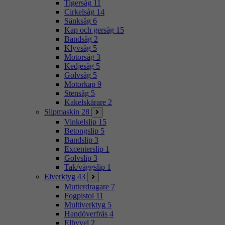
Tigersåg
11
Cirkelsåg
14
Sänksåg
6
Kap och gersåg
15
Bandsåg
2
Klyvsåg
5
Motorsåg
3
Kedjesåg
5
Golvsåg
5
Motorkap
9
Stensåg
5
Kakelskärare
2
Slipmaskin
28
Vinkelslip
15
Betongslip
5
Bandslip
3
Excenterslip
1
Golvslip
3
Tak/väggslip
1
Elverktyg
43
Mutterdragare
7
Fogpistol
11
Multiverktyg
5
Handöverfräs
4
Elhyvel
2