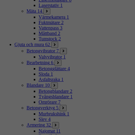
Laserstativ
1
Mäta
14
Värmekamera
1
Fuktmätare
2
Vattenpass
3
Måttband
2
Tumstock
2
Gjuta och mura
62
Betongvibrator
7
Valvvibrator
1
Bearbetning
6
Betongglättare
4
Sloda
1
Asfaltsraka
1
Blandare
10
Betongblandare
2
Tvångsblandare
1
Omrörare
7
Betongverktyg
5
Murbrukshink
1
Slev
4
Armering
32
Najomat
11