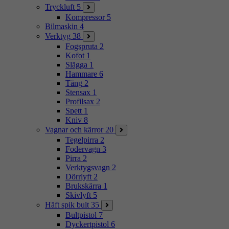
Tryckluft
5
Kompressor
5
Bilmaskin
4
Verktyg
38
Fogspruta
2
Kofot
1
Slägga
1
Hammare
6
Tång
2
Stensax
1
Profilsax
2
Spett
1
Kniv
8
Vagnar och kärror
20
Tegelpirra
2
Fodervagn
3
Pirra
2
Verktygsvagn
2
Dörrlyft
2
Brukskärra
1
Skivlyft
5
Häft spik bult
35
Bultpistol
7
Dyckertpistol
6