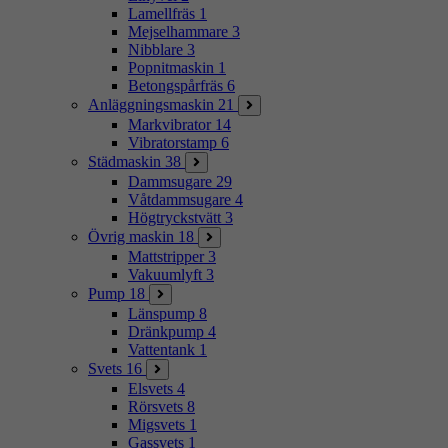
Lamellfräs
1
Mejselhammare
3
Nibblare
3
Popnitmaskin
1
Betongspårfräs
6
Anläggningsmaskin
21
Markvibrator
14
Vibratorstamp
6
Städmaskin
38
Dammsugare
29
Våtdammsugare
4
Högtryckstvätt
3
Övrig maskin
18
Mattstripper
3
Vakuumlyft
3
Pump
18
Länspump
8
Dränkpump
4
Vattentank
1
Svets
16
Elsvets
4
Rörsvets
8
Migsvets
1
Gassvets
1