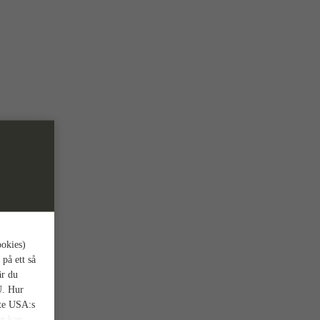
ookies)
 på ett så
är du
U. Hur
nte USA:s
et kan