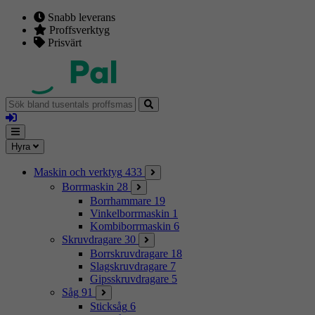
Snabb leverans
Proffsverktyg
Prisvärt
Sök
bland
Logga
tusentals
in
proffsmaskiner
Mina
Meny
Hyra
sidor
Maskin och verktyg
433
Borrmaskin
28
Borrhammare
19
Vinkelborrmaskin
1
Kombiborrmaskin
6
Skruvdragare
30
Borrskruvdragare
18
Slagskruvdragare
7
Gipsskruvdragare
5
Såg
91
Sticksåg
6