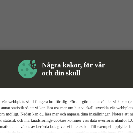
Några kakor, för vår
och din skull
tt vår webbplats skall fungera bra för dig. För att göra det använder vi kakor (c
 annat statistik så att vi kan lära oss mer om hur vi skall utveckla vår webbplats
som möjligt. Nedan kan du läsa mer och anpassa dina inställningar. Notera att n
r statistik och marknadsförings-cookies kommer viss data överföras utanför E
rmationen används av berörda bolag vet vi inte exakt. Till exempel uppfyller i
ing alla de krav gällande hantering av personuppgifter som ställs inom EU, vilk