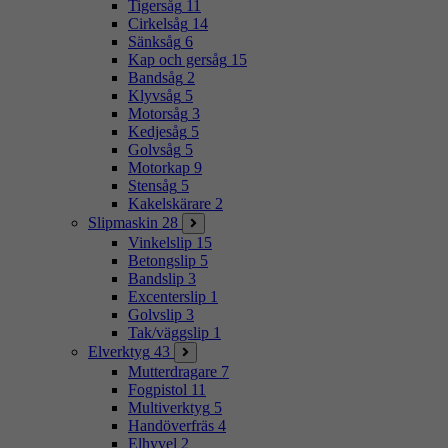
Tigersåg
11
Cirkelsåg
14
Sänksåg
6
Kap och gersåg
15
Bandsåg
2
Klyvsåg
5
Motorsåg
3
Kedjesåg
5
Golvsåg
5
Motorkap
9
Stensåg
5
Kakelskärare
2
Slipmaskin
28
Vinkelslip
15
Betongslip
5
Bandslip
3
Excenterslip
1
Golvslip
3
Tak/väggslip
1
Elverktyg
43
Mutterdragare
7
Fogpistol
11
Multiverktyg
5
Handöverfräs
4
Elhyvel
2