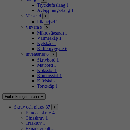
Tryckluftsslang
1
Avtappningsslang
1
Mejsel
4
Pikmejsel
1
Vitvara
9
Mikrovågsugn
1
Värmeskåp
1
Kylskåp
1
Kaffebryggare
6
Inventarier
6
Skrivbord
1
Matbord
1
Köksstol
1
Kontorsstol
1
Klädskåp
1
Torkskåp
1
Förbrukningsmaterial
Skruv och plugg
37
Bandad skruv
4
Gipsskruv
1
Träskruv
1
Expanderbult
2