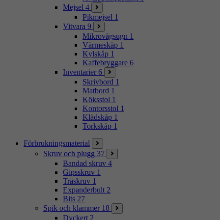
Mejsel
4
Pikmejsel
1
Vitvara
9
Mikrovågsugn
1
Värmeskåp
1
Kylskåp
1
Kaffebryggare
6
Inventarier
6
Skrivbord
1
Matbord
1
Köksstol
1
Kontorsstol
1
Klädskåp
1
Torkskåp
1
Förbrukningsmaterial
Skruv och plugg
37
Bandad skruv
4
Gipsskruv
1
Träskruv
1
Expanderbult
2
Bits
27
Spik och klammer
18
Dyckert
2