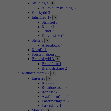
Ställning
4
Aluminiumställning
3
Fallskydd
3
Inhägnad
17
Stängsel
3
Koner
1
Grind
7
Kravallstaket
1
Stege
8
Arbetsbock
4
Körplåt
1
Första hjälpen
3
Brandskydd
3
Brandfiltar
1
Brandsläckare
2
Mätinstrument
42
Laser
26
Korslaser
3
Rotationslaser
9
Rörlaser
2
Avståndsmätare
5
Lasermottagare
6
Laserstativ
1
Mäta
14