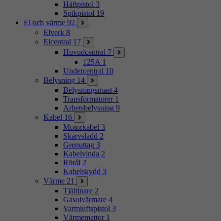
Häftpistol
3
Spikpistol
19
El och värme
92
Elverk
8
Elcentral
17
Huvudcentral
7
125A
1
Undercentral
10
Belysning
14
Belysningsmast
4
Transformatorer
1
Arbetsbelysning
9
Kabel
16
Motorkabel
3
Skarvsladd
2
Grenuttag
3
Kabelvinda
2
Rörål
2
Kabelskydd
3
Värme
21
Tjältinare
2
Gasolvärmare
4
Varmluftspistol
3
Värmemattor
1