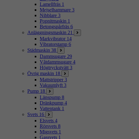
Lamellfräs
1
Mejselhammare
3
Nibblare
3
Popnitmaskin
1
Betongspårfräs
6
Anläggningsmaskin
21
Markvibrator
14
Vibratorstamp
6
Städmaskin
38
Dammsugare
29
Våtdammsugare
4
Högtryckstvätt
3
Övrig maskin
18
Mattstripper
3
Vakuumlyft
3
Pump
18
Länspump
8
Dränkpump
4
Vattentank
1
Svets
16
Elsvets
4
Rörsvets
8
Migsvets
1
Gassvets
1