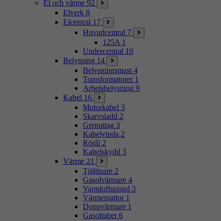
El och värme
92
Elverk
8
Elcentral
17
Huvudcentral
7
125A
1
Undercentral
10
Belysning
14
Belysningsmast
4
Transformatorer
1
Arbetsbelysning
9
Kabel
16
Motorkabel
3
Skarvsladd
2
Grenuttag
3
Kabelvinda
2
Rörål
2
Kabelskydd
3
Värme
21
Tjältinare
2
Gasolvärmare
4
Varmluftspistol
3
Värmemattor
1
Doppvärmare
1
Gasoltuber
6