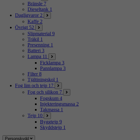
Bränsle
7
Dieseltank
1
Dagligvaror
2
Kaffe
2
Övrigt
52
Slipmaterial
9
Träkil
1
Presenning
1
Batteri
3
Lampa
11
Ficklampa
3
Pannlampa
3
Filter
8
Tjältiningskol
1
Fog lim och tejp
17
Fog och silikon
7
Fogskum
4
Injekteringsmassa
2
Takmassa
1
Tejp
10
Byggtejp
9
Skyddstejp
1
Personskydd