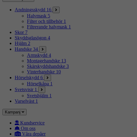
Andningsskydd
16
Halvmask
5
Filter och tillbehör
1
Filtrerande halvmask
1
Skor
7
Skyddsglasögon
4
Hjälm
2
Handske
34
Armskydd
4
Montagehandske
13
Skärskyddshandske
3
Vinterhandske
10
Hörselskydd
6
Hörselkåpa
1
Svetsvisir
1
Svetshjälm
1
Varselväst
1
Kampanj
Kundservice
Om oss
Våra depåer