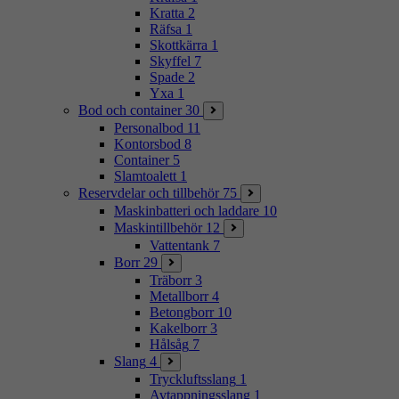
Kratta
2
Räfsa
1
Skottkärra
1
Skyffel
7
Spade
2
Yxa
1
Bod och container
30
Personalbod
11
Kontorsbod
8
Container
5
Slamtoalett
1
Reservdelar och tillbehör
75
Maskinbatteri och laddare
10
Maskintillbehör
12
Vattentank
7
Borr
29
Träborr
3
Metallborr
4
Betongborr
10
Kakelborr
3
Hålsåg
7
Slang
4
Tryckluftsslang
1
Avtappningsslang
1