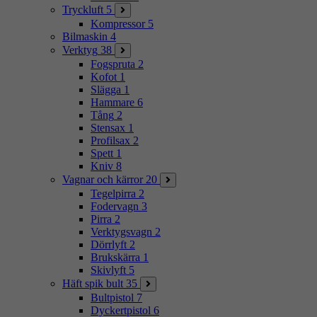
Tryckluft
5
Kompressor
5
Bilmaskin
4
Verktyg
38
Fogspruta
2
Kofot
1
Slägga
1
Hammare
6
Tång
2
Stensax
1
Profilsax
2
Spett
1
Kniv
8
Vagnar och kärror
20
Tegelpirra
2
Fodervagn
3
Pirra
2
Verktygsvagn
2
Dörrlyft
2
Brukskärra
1
Skivlyft
5
Häft spik bult
35
Bultpistol
7
Dyckertpistol
6