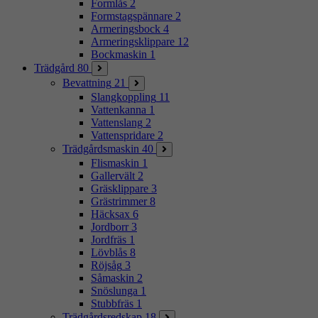
Formlås
2
Formstagspännare
2
Armeringsbock
4
Armeringsklippare
12
Bockmaskin
1
Trädgård
80
Bevattning
21
Slangkoppling
11
Vattenkanna
1
Vattenslang
2
Vattenspridare
2
Trädgårdsmaskin
40
Flismaskin
1
Gallervält
2
Gräsklippare
3
Grästrimmer
8
Häcksax
6
Jordborr
3
Jordfräs
1
Lövblås
8
Röjsåg
3
Såmaskin
2
Snöslunga
1
Stubbfräs
1
Trädgårdsredskap
18