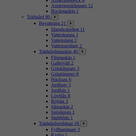
Armeringsbock
4
Armeringsklippare
12
Bockmaskin
1
Trädgård
80
Bevattning
21
Slangkoppling
11
Vattenkanna
1
Vattenslang
2
Vattenspridare
2
Trädgårdsmaskin
40
Flismaskin
1
Gallervält
2
Gräsklippare
3
Grästrimmer
8
Häcksax
6
Jordborr
3
Jordfräs
1
Lövblås
8
Röjsåg
3
Såmaskin
2
Snöslunga
1
Stubbfräs
1
Trädgårdsredskap
18
Fyllhammare
3
Krafsa
1