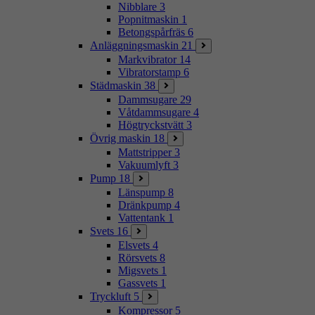
Nibblare
3
Popnitmaskin
1
Betongspårfräs
6
Anläggningsmaskin
21
Markvibrator
14
Vibratorstamp
6
Städmaskin
38
Dammsugare
29
Våtdammsugare
4
Högtryckstvätt
3
Övrig maskin
18
Mattstripper
3
Vakuumlyft
3
Pump
18
Länspump
8
Dränkpump
4
Vattentank
1
Svets
16
Elsvets
4
Rörsvets
8
Migsvets
1
Gassvets
1
Tryckluft
5
Kompressor
5