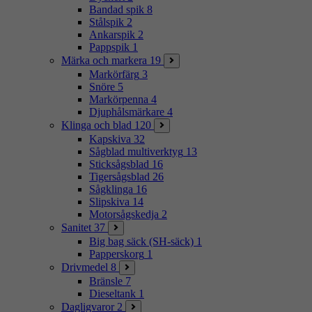
Bandad spik
8
Stålspik
2
Ankarspik
2
Pappspik
1
Märka och markera
19
Markörfärg
3
Snöre
5
Markörpenna
4
Djuphålsmärkare
4
Klinga och blad
120
Kapskiva
32
Sågblad multiverktyg
13
Sticksågsblad
16
Tigersågsblad
26
Sågklinga
16
Slipskiva
14
Motorsågskedja
2
Sanitet
37
Big bag säck (SH-säck)
1
Papperskorg
1
Drivmedel
8
Bränsle
7
Dieseltank
1
Dagligvaror
2