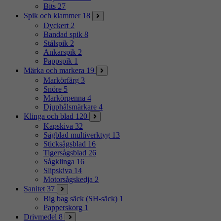
Bits
27
Spik och klammer
18
Dyckert
2
Bandad spik
8
Stålspik
2
Ankarspik
2
Pappspik
1
Märka och markera
19
Markörfärg
3
Snöre
5
Markörpenna
4
Djuphålsmärkare
4
Klinga och blad
120
Kapskiva
32
Sågblad multiverktyg
13
Sticksågsblad
16
Tigersågsblad
26
Sågklinga
16
Slipskiva
14
Motorsågskedja
2
Sanitet
37
Big bag säck (SH-säck)
1
Papperskorg
1
Drivmedel
8