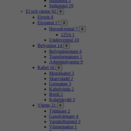
Häftpistol
3
Spikpistol
19
El och värme
92
Elverk
8
Elcentral
17
Huvudcentral
7
125A
1
Undercentral
10
Belysning
14
Belysningsmast
4
Transformatorer
1
Arbetsbelysning
9
Kabel
16
Motorkabel
3
Skarvsladd
2
Grenuttag
3
Kabelvinda
2
Rörål
2
Kabelskydd
3
Värme
21
Tjältinare
2
Gasolvärmare
4
Varmluftspistol
3
Värmemattor
1