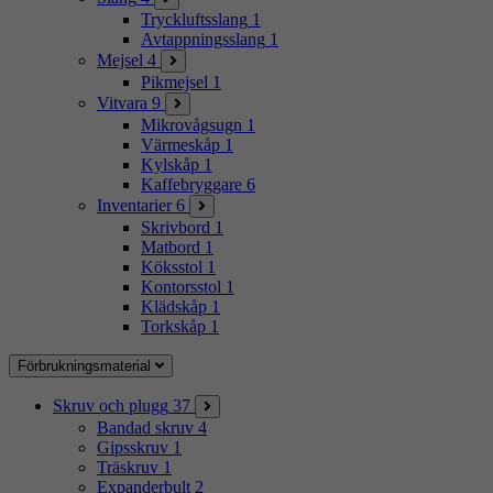
Tryckluftsslang
1
Avtappningsslang
1
Mejsel
4
Pikmejsel
1
Vitvara
9
Mikrovågsugn
1
Värmeskåp
1
Kylskåp
1
Kaffebryggare
6
Inventarier
6
Skrivbord
1
Matbord
1
Köksstol
1
Kontorsstol
1
Klädskåp
1
Torkskåp
1
Förbrukningsmaterial
Skruv och plugg
37
Bandad skruv
4
Gipsskruv
1
Träskruv
1
Expanderbult
2