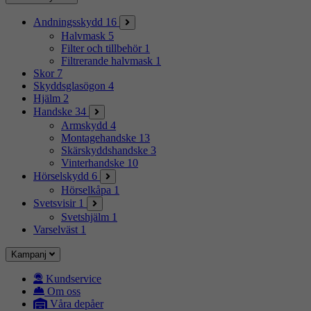
Andningsskydd
16
Halvmask
5
Filter och tillbehör
1
Filtrerande halvmask
1
Skor
7
Skyddsglasögon
4
Hjälm
2
Handske
34
Armskydd
4
Montagehandske
13
Skärskyddshandske
3
Vinterhandske
10
Hörselskydd
6
Hörselkåpa
1
Svetsvisir
1
Svetshjälm
1
Varselväst
1
Kampanj
Kundservice
Om oss
Våra depåer