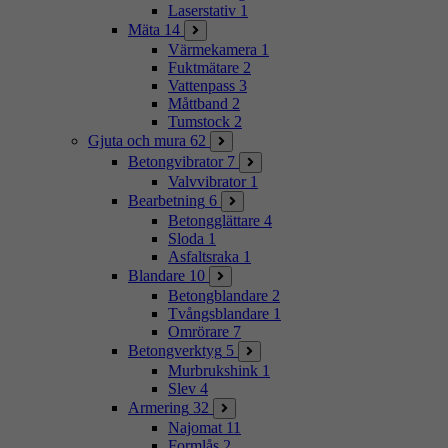
Laserstativ
1
Mäta
14
Värmekamera
1
Fuktmätare
2
Vattenpass
3
Måttband
2
Tumstock
2
Gjuta och mura
62
Betongvibrator
7
Valvvibrator
1
Bearbetning
6
Betongglättare
4
Sloda
1
Asfaltsraka
1
Blandare
10
Betongblandare
2
Tvångsblandare
1
Omrörare
7
Betongverktyg
5
Murbrukshink
1
Slev
4
Armering
32
Najomat
11
Formlås
2