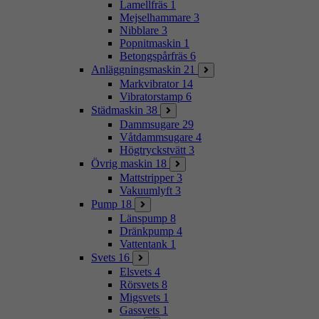
Lamellfräs
1
Mejselhammare
3
Nibblare
3
Popnitmaskin
1
Betongspårfräs
6
Anläggningsmaskin
21
Markvibrator
14
Vibratorstamp
6
Städmaskin
38
Dammsugare
29
Våtdammsugare
4
Högtryckstvätt
3
Övrig maskin
18
Mattstripper
3
Vakuumlyft
3
Pump
18
Länspump
8
Dränkpump
4
Vattentank
1
Svets
16
Elsvets
4
Rörsvets
8
Migsvets
1
Gassvets
1