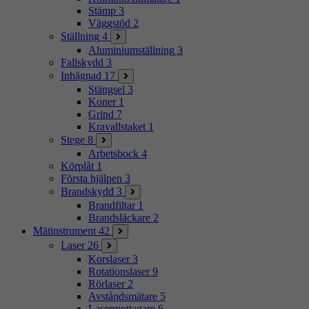
Stämp
3
Väggstöd
2
Ställning
4
Aluminiumställning
3
Fallskydd
3
Inhägnad
17
Stängsel
3
Koner
1
Grind
7
Kravallstaket
1
Stege
8
Arbetsbock
4
Körplåt
1
Första hjälpen
3
Brandskydd
3
Brandfiltar
1
Brandsläckare
2
Mätinstrument
42
Laser
26
Korslaser
3
Rotationslaser
9
Rörlaser
2
Avståndsmätare
5
Lasermottagare
6