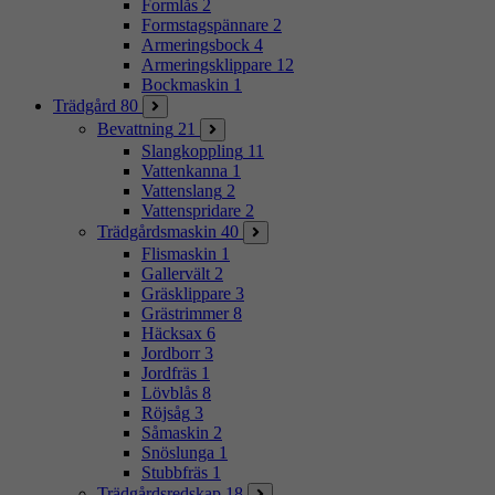
Formlås
2
Formstagspännare
2
Armeringsbock
4
Armeringsklippare
12
Bockmaskin
1
Trädgård
80
Bevattning
21
Slangkoppling
11
Vattenkanna
1
Vattenslang
2
Vattenspridare
2
Trädgårdsmaskin
40
Flismaskin
1
Gallervält
2
Gräsklippare
3
Grästrimmer
8
Häcksax
6
Jordborr
3
Jordfräs
1
Lövblås
8
Röjsåg
3
Såmaskin
2
Snöslunga
1
Stubbfräs
1
Trädgårdsredskap
18