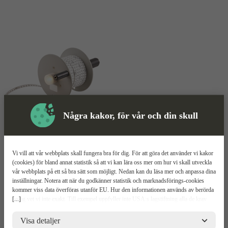
Några kakor, för vår och din skull
Ljud/Ljuslod
Mer information
Vi vill att vår webbplats skall fungera bra för dig. För att göra det använder vi kakor
Eijkelkamp 11.20.30
(cookies) för bland annat statistik så att vi kan lära oss mer om hur vi skall utveckla
vår webbplats på ett så bra sätt som möjligt. Nedan kan du läsa mer och anpassa dina
inställningar. Notera att när du godkänner statistik och marknadsförings-cookies
Lod på ø15 mm
kommer viss data överföras utanför EU. Hur den informationen används av berörda
Signalerar med ljud och ljus
[...]
bolag vet vi inte exakt. Till exempel uppfyller inte USA:s lagstiftning alla de krav
±1 cm noggrannhet
gällande hantering av personuppgifter som ställs inom EU, vilket kan innebära vissa
risker för dina personuppgifter. De berörda bolagen måste lämna över uppgifter till
Visa detaljer
Relaterade
Mer information
Upp
brottsbekämpande myndigheter i USA om de får en sådan begäran. Det kan dock