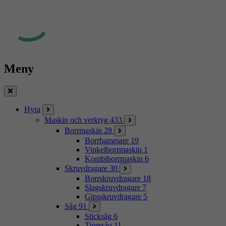
Meny
Stäng
Hyra
Maskin och verktyg
433
Borrmaskin
28
Borrhammare
19
Vinkelborrmaskin
1
Kombiborrmaskin
6
Skruvdragare
30
Borrskruvdragare
18
Slagskruvdragare
7
Gipsskruvdragare
5
Såg
91
Sticksåg
6
Tigersåg
11