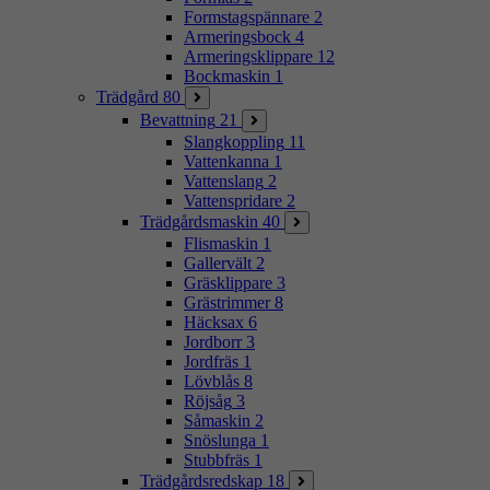
Formstagspännare
2
Armeringsbock
4
Armeringsklippare
12
Bockmaskin
1
Trädgård
80
Bevattning
21
Slangkoppling
11
Vattenkanna
1
Vattenslang
2
Vattenspridare
2
Trädgårdsmaskin
40
Flismaskin
1
Gallervält
2
Gräsklippare
3
Grästrimmer
8
Häcksax
6
Jordborr
3
Jordfräs
1
Lövblås
8
Röjsåg
3
Såmaskin
2
Snöslunga
1
Stubbfräs
1
Trädgårdsredskap
18