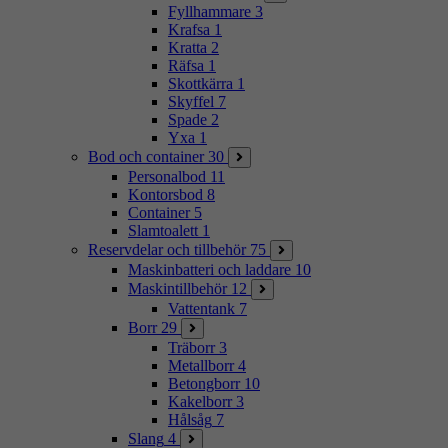
Fyllhammare
3
Krafsa
1
Kratta
2
Räfsa
1
Skottkärra
1
Skyffel
7
Spade
2
Yxa
1
Bod och container
30
Personalbod
11
Kontorsbod
8
Container
5
Slamtoalett
1
Reservdelar och tillbehör
75
Maskinbatteri och laddare
10
Maskintillbehör
12
Vattentank
7
Borr
29
Träborr
3
Metallborr
4
Betongborr
10
Kakelborr
3
Hålsåg
7
Slang
4