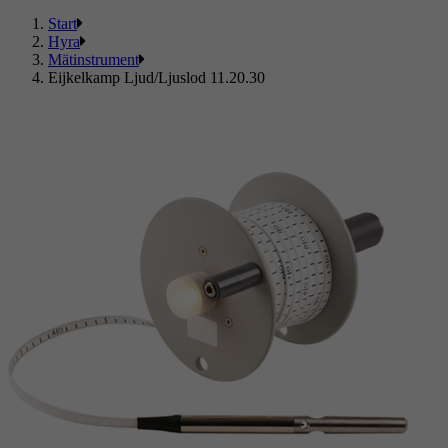
Start
Hyra
Mätinstrument
Eijkelkamp Ljud/Ljuslod 11.20.30