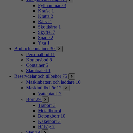
Fyllhammare
3
Krafsa
1
Kratta
2
Räfsa
1
Skottkärra
1
Skyffel
7
Spade
2
Yxa
1
Bod och container
30
Personalbod
11
Kontorsbod
8
Container
5
Slamtoalett
1
Reservdelar och tillbehör
75
Maskinbatteri och laddare
10
Maskintillbehör
12
Vattentank
7
Borr
29
Träborr
3
Metallborr
4
Betongborr
10
Kakelborr
3
Hålsåg
7
Slang
4