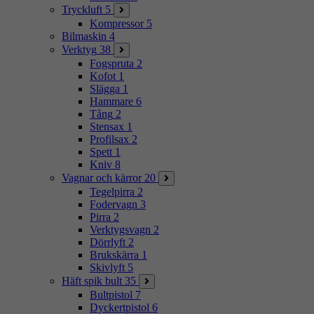
Tryckluft
5
Kompressor
5
Bilmaskin
4
Verktyg
38
Fogspruta
2
Kofot
1
Slägga
1
Hammare
6
Tång
2
Stensax
1
Profilsax
2
Spett
1
Kniv
8
Vagnar och kärror
20
Tegelpirra
2
Fodervagn
3
Pirra
2
Verktygsvagn
2
Dörrlyft
2
Brukskärra
1
Skivlyft
5
Häft spik bult
35
Bultpistol
7
Dyckertpistol
6