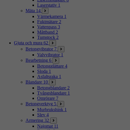
Laserstativ
1
Mäta
14
Värmekamera
1
Fuktmätare
2
Vattenpass
3
Måttband
2
Tumstock
2
Gjuta och mura
62
Betongvibrator
7
Valvvibrator
1
Bearbetning
6
Betongglättare
4
Sloda
1
Asfaltsraka
1
Blandare
10
Betongblandare
2
Tvångsblandare
1
Omrörare
7
Betongverktyg
5
Murbrukshink
1
Slev
4
Armering
32
Najomat
11