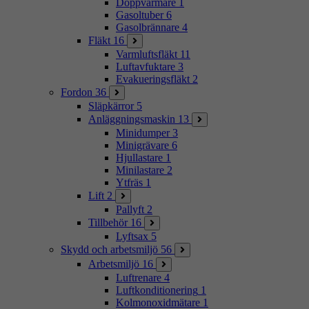
Doppvärmare
1
Gasoltuber
6
Gasolbrännare
4
Fläkt
16
Varmluftsfläkt
11
Luftavfuktare
3
Evakueringsfläkt
2
Fordon
36
Släpkärror
5
Anläggningsmaskin
13
Minidumper
3
Minigrävare
6
Hjullastare
1
Minilastare
2
Ytfräs
1
Lift
2
Pallyft
2
Tillbehör
16
Lyftsax
5
Skydd och arbetsmiljö
56
Arbetsmiljö
16
Luftrenare
4
Luftkonditionering
1
Kolmonoxidmätare
1