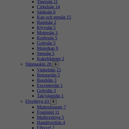
Tigersåg
11
Cirkelsåg
14
Sänksåg
6
Kap och gersåg
15
Bandsåg
2
Klyvsåg
5
Motorsåg
3
Kedjesåg
5
Golvsåg
5
Motorkap
9
Stensåg
5
Kakelskärare
2
Slipmaskin
28
Vinkelslip
15
Betongslip
5
Bandslip
3
Excenterslip
1
Golvslip
3
Tak/väggslip
1
Elverktyg
43
Mutterdragare
7
Fogpistol
11
Multiverktyg
5
Handöverfräs
4
Elhyvel
2