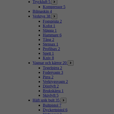
Tryckluft
5
Kompressor
5
Bilmaskin
4
Verktyg
38
Fogspruta
2
Kofot
1
Slägga
1
Hammare
6
Tång
2
Stensax
1
Profilsax
2
Spett
1
Kniv
8
Vagnar och kärror
20
Tegelpirra
2
Fodervagn
3
Pirra
2
Verktygsvagn
2
Dörrlyft
2
Brukskärra
1
Skivlyft
5
Häft spik bult
35
Bultpistol
7
Dyckertpistol
6