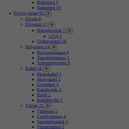
Häftpistol
3
Spikpistol
19
El och värme
92
Elverk
8
Elcentral
17
Huvudcentral
7
125A
1
Undercentral
10
Belysning
14
Belysningsmast
4
Transformatorer
1
Arbetsbelysning
9
Kabel
16
Motorkabel
3
Skarvsladd
2
Grenuttag
3
Kabelvinda
2
Rörål
2
Kabelskydd
3
Värme
21
Tjältinare
2
Gasolvärmare
4
Varmluftspistol
3
Värmemattor
1