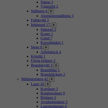
Stämp
3
Väggstöd
2
Ställning
4
Aluminiumställning
3
Fallskydd
3
Inhägnad
17
Stängsel
3
Koner
1
Grind
7
Kravallstaket
1
Stege
8
Arbetsbock
4
Körplåt
1
Första hjälpen
3
Brandskydd
3
Brandfiltar
1
Brandsläckare
2
Mätinstrument
42
Laser
26
Korslaser
3
Rotationslaser
9
Rörlaser
2
Avståndsmätare
5
Lasermottagare
6