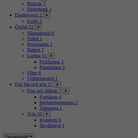
Bränsle
7
Dieseltank
1
Dagligvaror
2
Kaffe
2
Övrigt
52
Slipmaterial
9
Träkil
1
Presenning
1
Batteri
3
Lampa
11
Ficklampa
3
Pannlampa
3
Filter
8
Tjältiningskol
1
Fog lim och tejp
17
Fog och silikon
7
Fogskum
4
Injekteringsmassa
2
Takmassa
1
Tejp
10
Byggtejp
9
Skyddstejp
1
Personskydd