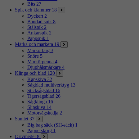
Bits
27
Spik och klammer
18
Dyckert
2
Bandad spik
8
Stålspik
2
Ankarspik
2
Pappspik
1
Märka och markera
19
Markörfärg
3
Snöre
5
Markörpenna
4
Djuphålsmärkare
4
Klinga och blad
120
Kapskiva
32
Sågblad multiverktyg
13
Sticksågsblad
16
Tigersågsblad
26
Sågklinga
16
Slipskiva
14
Motorsågskedja
2
Sanitet
37
Big bag säck (SH-säck)
1
Papperskorg
1
Drivmedel
8