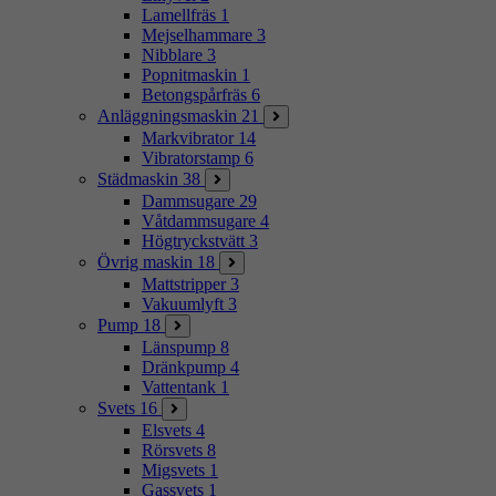
Lamellfräs
1
Mejselhammare
3
Nibblare
3
Popnitmaskin
1
Betongspårfräs
6
Anläggningsmaskin
21
Markvibrator
14
Vibratorstamp
6
Städmaskin
38
Dammsugare
29
Våtdammsugare
4
Högtryckstvätt
3
Övrig maskin
18
Mattstripper
3
Vakuumlyft
3
Pump
18
Länspump
8
Dränkpump
4
Vattentank
1
Svets
16
Elsvets
4
Rörsvets
8
Migsvets
1
Gassvets
1