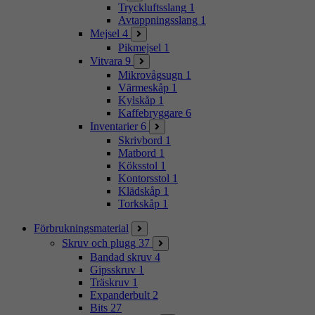
Tryckluftsslang
1
Avtappningsslang
1
Mejsel
4
Pikmejsel
1
Vitvara
9
Mikrovågsugn
1
Värmeskåp
1
Kylskåp
1
Kaffebryggare
6
Inventarier
6
Skrivbord
1
Matbord
1
Köksstol
1
Kontorsstol
1
Klädskåp
1
Torkskåp
1
Förbrukningsmaterial
Skruv och plugg
37
Bandad skruv
4
Gipsskruv
1
Träskruv
1
Expanderbult
2
Bits
27