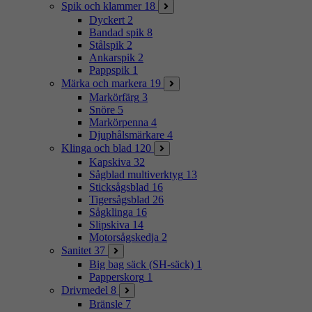
Spik och klammer
18
Dyckert
2
Bandad spik
8
Stålspik
2
Ankarspik
2
Pappspik
1
Märka och markera
19
Markörfärg
3
Snöre
5
Markörpenna
4
Djuphålsmärkare
4
Klinga och blad
120
Kapskiva
32
Sågblad multiverktyg
13
Sticksågsblad
16
Tigersågsblad
26
Sågklinga
16
Slipskiva
14
Motorsågskedja
2
Sanitet
37
Big bag säck (SH-säck)
1
Papperskorg
1
Drivmedel
8
Bränsle
7