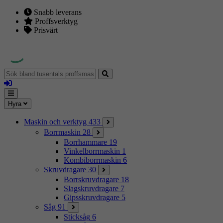
Snabb leverans
Proffsverktyg
Prisvärt
Sök
bland
Logga
tusentals
in
proffsmaskiner
Mina
Meny
Hyra
sidor
Maskin och verktyg
433
Borrmaskin
28
Borrhammare
19
Vinkelborrmaskin
1
Kombiborrmaskin
6
Skruvdragare
30
Borrskruvdragare
18
Slagskruvdragare
7
Gipsskruvdragare
5
Såg
91
Sticksåg
6