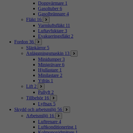
Doppvärmare
1
Gasoltuber
6
Gasolbrännare
4
Fläkt
16
Varmluftsfläkt
11
Luftavfuktare
3
Evakueringsfläkt
2
Fordon
36
Släpkärror
5
Anläggningsmaskin
13
Minidumper
3
Minigrävare
6
Hjullastare
1
Minilastare
2
Ytfräs
1
Lift
2
Pallyft
2
Tillbehör
16
Lyftsax
5
Skydd och arbetsmiljö
56
Arbetsmiljö
16
Luftrenare
4
Luftkonditionering
1
Kolmonoxidmätare
1