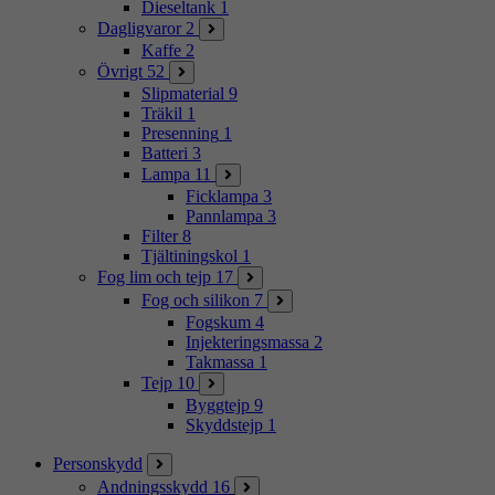
Dieseltank
1
Dagligvaror
2
Kaffe
2
Övrigt
52
Slipmaterial
9
Träkil
1
Presenning
1
Batteri
3
Lampa
11
Ficklampa
3
Pannlampa
3
Filter
8
Tjältiningskol
1
Fog lim och tejp
17
Fog och silikon
7
Fogskum
4
Injekteringsmassa
2
Takmassa
1
Tejp
10
Byggtejp
9
Skyddstejp
1
Personskydd
Andningsskydd
16