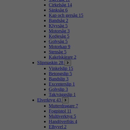
Cirkelsåg
14
Sänksåg
6
Kap och gersåg
15
Bandsåg
2
Klyvsåg
5
Motorsåg
3
Kedjesåg
5
Golvsåg
5
Motorkap
9
Stensåg
5
Kakelskärare
2
Slipmaskin
28
Vinkelslip
15
Betongslip
5
Bandslip
3
Excenterslip
1
Golvslip
3
Tak/väggslip
1
Elverktyg
43
Mutterdragare
7
Fogpistol
11
Multiverktyg
5
Handöverfräs
4
Elhyvel
2