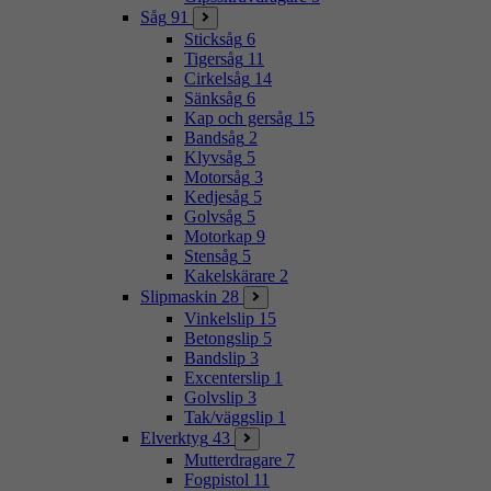
Såg
91
Sticksåg
6
Tigersåg
11
Cirkelsåg
14
Sänksåg
6
Kap och gersåg
15
Bandsåg
2
Klyvsåg
5
Motorsåg
3
Kedjesåg
5
Golvsåg
5
Motorkap
9
Stensåg
5
Kakelskärare
2
Slipmaskin
28
Vinkelslip
15
Betongslip
5
Bandslip
3
Excenterslip
1
Golvslip
3
Tak/väggslip
1
Elverktyg
43
Mutterdragare
7
Fogpistol
11