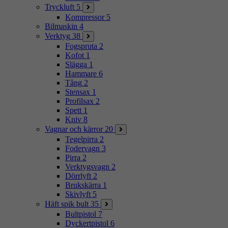
Tryckluft
5
Kompressor
5
Bilmaskin
4
Verktyg
38
Fogspruta
2
Kofot
1
Slägga
1
Hammare
6
Tång
2
Stensax
1
Profilsax
2
Spett
1
Kniv
8
Vagnar och kärror
20
Tegelpirra
2
Fodervagn
3
Pirra
2
Verktygsvagn
2
Dörrlyft
2
Brukskärra
1
Skivlyft
5
Häft spik bult
35
Bultpistol
7
Dyckertpistol
6