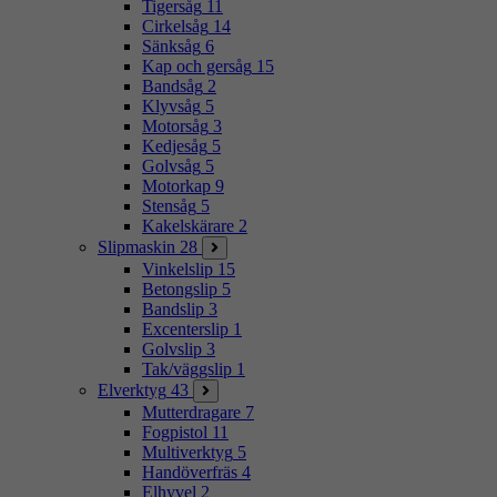
Tigersåg
11
Cirkelsåg
14
Sänksåg
6
Kap och gersåg
15
Bandsåg
2
Klyvsåg
5
Motorsåg
3
Kedjesåg
5
Golvsåg
5
Motorkap
9
Stensåg
5
Kakelskärare
2
Slipmaskin
28
Vinkelslip
15
Betongslip
5
Bandslip
3
Excenterslip
1
Golvslip
3
Tak/väggslip
1
Elverktyg
43
Mutterdragare
7
Fogpistol
11
Multiverktyg
5
Handöverfräs
4
Elhyvel
2