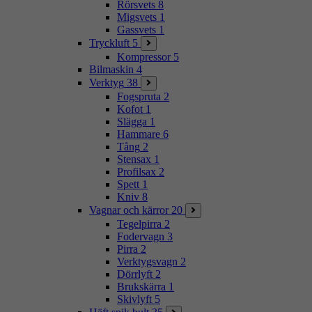
Rörsvets
8
Migsvets
1
Gassvets
1
Tryckluft
5
Kompressor
5
Bilmaskin
4
Verktyg
38
Fogspruta
2
Kofot
1
Slägga
1
Hammare
6
Tång
2
Stensax
1
Profilsax
2
Spett
1
Kniv
8
Vagnar och kärror
20
Tegelpirra
2
Fodervagn
3
Pirra
2
Verktygsvagn
2
Dörrlyft
2
Brukskärra
1
Skivlyft
5