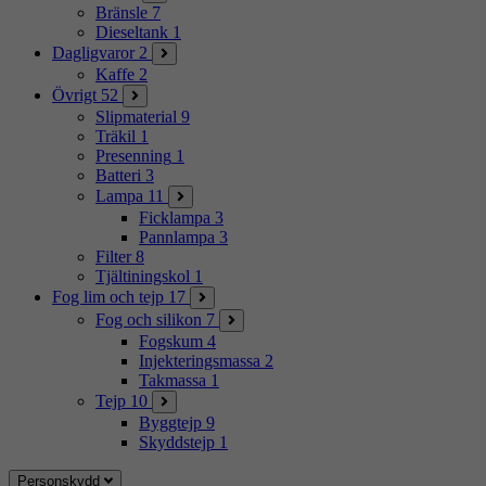
Bränsle
7
Dieseltank
1
Dagligvaror
2
Kaffe
2
Övrigt
52
Slipmaterial
9
Träkil
1
Presenning
1
Batteri
3
Lampa
11
Ficklampa
3
Pannlampa
3
Filter
8
Tjältiningskol
1
Fog lim och tejp
17
Fog och silikon
7
Fogskum
4
Injekteringsmassa
2
Takmassa
1
Tejp
10
Byggtejp
9
Skyddstejp
1
Personskydd