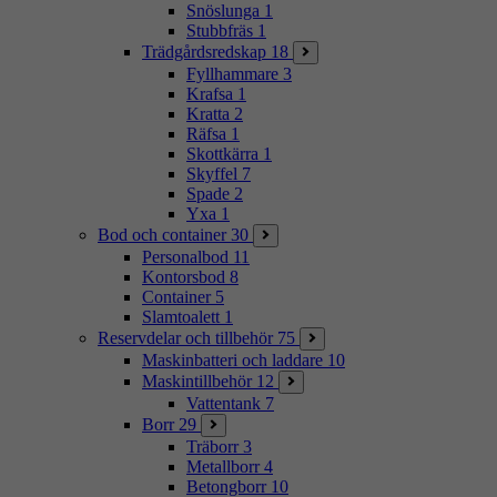
Snöslunga
1
Stubbfräs
1
Trädgårdsredskap
18
Fyllhammare
3
Krafsa
1
Kratta
2
Räfsa
1
Skottkärra
1
Skyffel
7
Spade
2
Yxa
1
Bod och container
30
Personalbod
11
Kontorsbod
8
Container
5
Slamtoalett
1
Reservdelar och tillbehör
75
Maskinbatteri och laddare
10
Maskintillbehör
12
Vattentank
7
Borr
29
Träborr
3
Metallborr
4
Betongborr
10