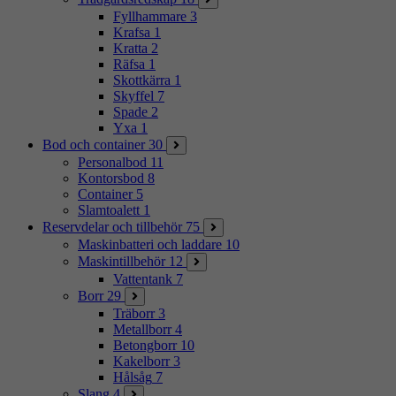
Fyllhammare
3
Krafsa
1
Kratta
2
Räfsa
1
Skottkärra
1
Skyffel
7
Spade
2
Yxa
1
Bod och container
30
Personalbod
11
Kontorsbod
8
Container
5
Slamtoalett
1
Reservdelar och tillbehör
75
Maskinbatteri och laddare
10
Maskintillbehör
12
Vattentank
7
Borr
29
Träborr
3
Metallborr
4
Betongborr
10
Kakelborr
3
Hålsåg
7
Slang
4