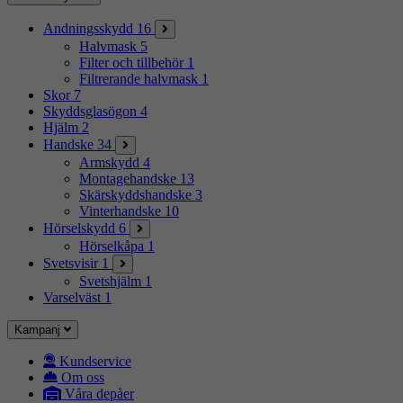
Andningsskydd
16
Halvmask
5
Filter och tillbehör
1
Filtrerande halvmask
1
Skor
7
Skyddsglasögon
4
Hjälm
2
Handske
34
Armskydd
4
Montagehandske
13
Skärskyddshandske
3
Vinterhandske
10
Hörselskydd
6
Hörselkåpa
1
Svetsvisir
1
Svetshjälm
1
Varselväst
1
Kampanj
Kundservice
Om oss
Våra depåer