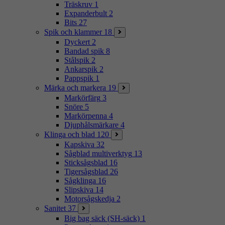
Träskruv
1
Expanderbult
2
Bits
27
Spik och klammer
18
Dyckert
2
Bandad spik
8
Stålspik
2
Ankarspik
2
Pappspik
1
Märka och markera
19
Markörfärg
3
Snöre
5
Markörpenna
4
Djuphålsmärkare
4
Klinga och blad
120
Kapskiva
32
Sågblad multiverktyg
13
Sticksågsblad
16
Tigersågsblad
26
Sågklinga
16
Slipskiva
14
Motorsågskedja
2
Sanitet
37
Big bag säck (SH-säck)
1