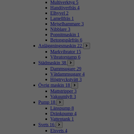
Multiverktyg
5
Handöverfräs
4
Elhyvel
2
Lamellfräs
1
Mejselhammare
3
Nibblare
3
Popnitmaskin
1
Betongspårfräs
6
Anläggningsmaskin
22
Markvibrator
15
Vibratorstamp
6
Städmaskin
38
Dammsugare
29
Våtdammsugare
4
Högtryckstvätt
3
Övrig maskin
18
Mattstripper
3
Vakuumlyft
3
Pump
18
Länspump
8
Dränkpump
4
Vattentank
1
Svets
16
Elsvets
4