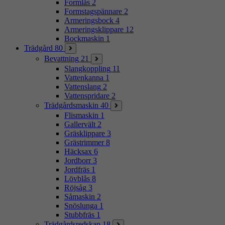
Formlås
2
Formstagspännare
2
Armeringsbock
4
Armeringsklippare
12
Bockmaskin
1
Trädgård
80
Bevattning
21
Slangkoppling
11
Vattenkanna
1
Vattenslang
2
Vattenspridare
2
Trädgårdsmaskin
40
Flismaskin
1
Gallervält
2
Gräsklippare
3
Grästrimmer
8
Häcksax
6
Jordborr
3
Jordfräs
1
Lövblås
8
Röjsåg
3
Såmaskin
2
Snöslunga
1
Stubbfräs
1
Trädgårdsredskap
18