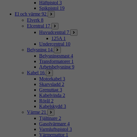
Häftpistol
3
Spikpistol
19
El och värme
92
Elverk
8
Elcentral
17
Huvudcentral
7
125A
1
Undercentral
10
Belysning
14
Belysningsmast
4
Transformatorer
1
Arbetsbelysning
9
Kabel
16
Motorkabel
3
Skarvsladd
2
Grenuttag
3
Kabelvinda
2
Rörål
2
Kabelskydd
3
Värme
21
Tjältinare
2
Gasolvärmare
4
Varmluftspistol
3
Värmemattor
1