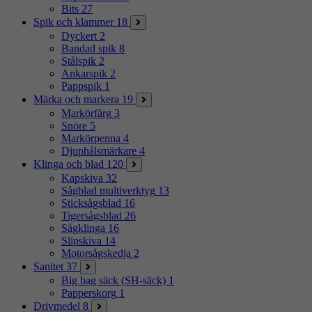
Bits
27
Spik och klammer
18
Dyckert
2
Bandad spik
8
Stålspik
2
Ankarspik
2
Pappspik
1
Märka och markera
19
Markörfärg
3
Snöre
5
Markörpenna
4
Djuphålsmärkare
4
Klinga och blad
120
Kapskiva
32
Sågblad multiverktyg
13
Sticksågsblad
16
Tigersågsblad
26
Sågklinga
16
Slipskiva
14
Motorsågskedja
2
Sanitet
37
Big bag säck (SH-säck)
1
Papperskorg
1
Drivmedel
8