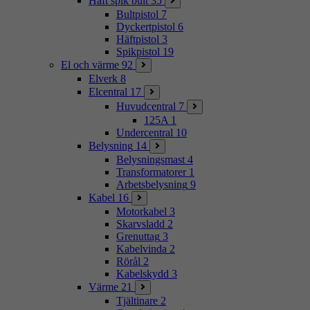
Häft spik bult
35
Bultpistol
7
Dyckertpistol
6
Häftpistol
3
Spikpistol
19
El och värme
92
Elverk
8
Elcentral
17
Huvudcentral
7
125A
1
Undercentral
10
Belysning
14
Belysningsmast
4
Transformatorer
1
Arbetsbelysning
9
Kabel
16
Motorkabel
3
Skarvsladd
2
Grenuttag
3
Kabelvinda
2
Rörål
2
Kabelskydd
3
Värme
21
Tjältinare
2