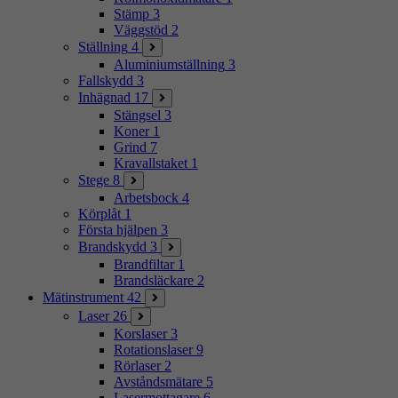
Stämp
3
Väggstöd
2
Ställning
4
Aluminiumställning
3
Fallskydd
3
Inhägnad
17
Stängsel
3
Koner
1
Grind
7
Kravallstaket
1
Stege
8
Arbetsbock
4
Körplåt
1
Första hjälpen
3
Brandskydd
3
Brandfiltar
1
Brandsläckare
2
Mätinstrument
42
Laser
26
Korslaser
3
Rotationslaser
9
Rörlaser
2
Avståndsmätare
5
Lasermottagare
6