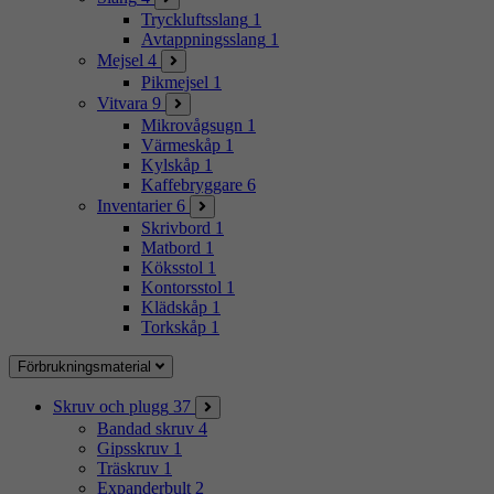
Tryckluftsslang
1
Avtappningsslang
1
Mejsel
4
Pikmejsel
1
Vitvara
9
Mikrovågsugn
1
Värmeskåp
1
Kylskåp
1
Kaffebryggare
6
Inventarier
6
Skrivbord
1
Matbord
1
Köksstol
1
Kontorsstol
1
Klädskåp
1
Torkskåp
1
Förbrukningsmaterial
Skruv och plugg
37
Bandad skruv
4
Gipsskruv
1
Träskruv
1
Expanderbult
2