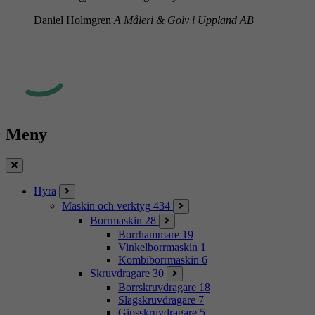
Daniel Holmgren
A Måleri & Golv i Uppland AB
Meny
Stäng
Hyra
Maskin och verktyg
434
Borrmaskin
28
Borrhammare
19
Vinkelborrmaskin
1
Kombiborrmaskin
6
Skruvdragare
30
Borrskruvdragare
18
Slagskruvdragare
7
Gipsskruvdragare
5