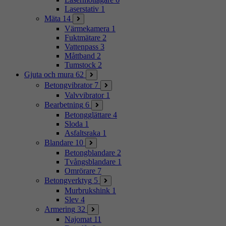
Laserstativ
1
Mäta
14
Värmekamera
1
Fuktmätare
2
Vattenpass
3
Måttband
2
Tumstock
2
Gjuta och mura
62
Betongvibrator
7
Valvvibrator
1
Bearbetning
6
Betongglättare
4
Sloda
1
Asfaltsraka
1
Blandare
10
Betongblandare
2
Tvångsblandare
1
Omrörare
7
Betongverktyg
5
Murbrukshink
1
Slev
4
Armering
32
Najomat
11