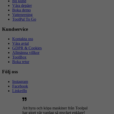
Bli kund
Våra depåer
Boka demo
Vattenrening
ToolPal To Go
Kundservice
Kontakta oss
Våra avtal
GDPR & Cookies
Allmänna villkor
ToolBox
Boka retur
Följ oss
Instagram
Facebook
LinkedIn
Att hyra och köpa maskiner från Toolpal
har gjort vår vardag så mycket enklare!