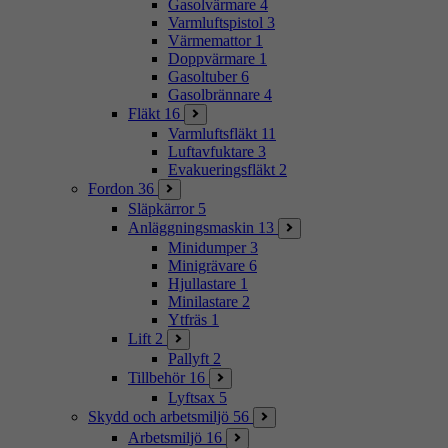
Gasolvärmare
4
Varmluftspistol
3
Värmemattor
1
Doppvärmare
1
Gasoltuber
6
Gasolbrännare
4
Fläkt
16
Varmluftsfläkt
11
Luftavfuktare
3
Evakueringsfläkt
2
Fordon
36
Släpkärror
5
Anläggningsmaskin
13
Minidumper
3
Minigrävare
6
Hjullastare
1
Minilastare
2
Ytfräs
1
Lift
2
Pallyft
2
Tillbehör
16
Lyftsax
5
Skydd och arbetsmiljö
56
Arbetsmiljö
16