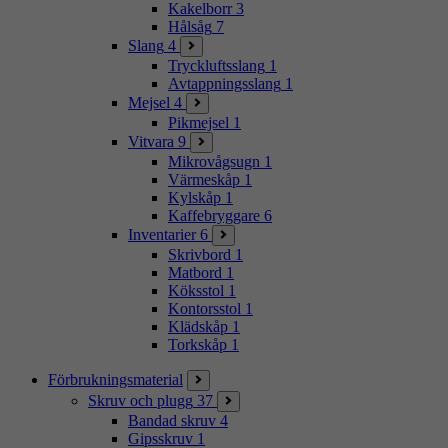
Kakelborr
3
Hålsåg
7
Slang
4
Tryckluftsslang
1
Avtappningsslang
1
Mejsel
4
Pikmejsel
1
Vitvara
9
Mikrovågsugn
1
Värmeskåp
1
Kylskåp
1
Kaffebryggare
6
Inventarier
6
Skrivbord
1
Matbord
1
Köksstol
1
Kontorsstol
1
Klädskåp
1
Torkskåp
1
Förbrukningsmaterial
Skruv och plugg
37
Bandad skruv
4
Gipsskruv
1