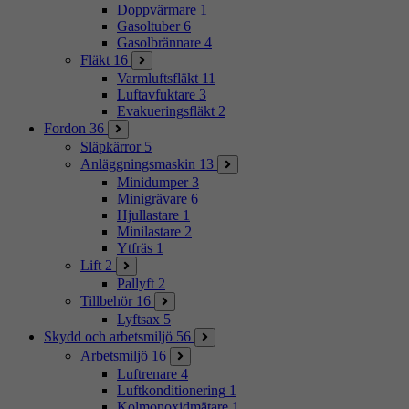
Doppvärmare
1
Gasoltuber
6
Gasolbrännare
4
Fläkt
16
Varmluftsfläkt
11
Luftavfuktare
3
Evakueringsfläkt
2
Fordon
36
Släpkärror
5
Anläggningsmaskin
13
Minidumper
3
Minigrävare
6
Hjullastare
1
Minilastare
2
Ytfräs
1
Lift
2
Pallyft
2
Tillbehör
16
Lyftsax
5
Skydd och arbetsmiljö
56
Arbetsmiljö
16
Luftrenare
4
Luftkonditionering
1
Kolmonoxidmätare
1