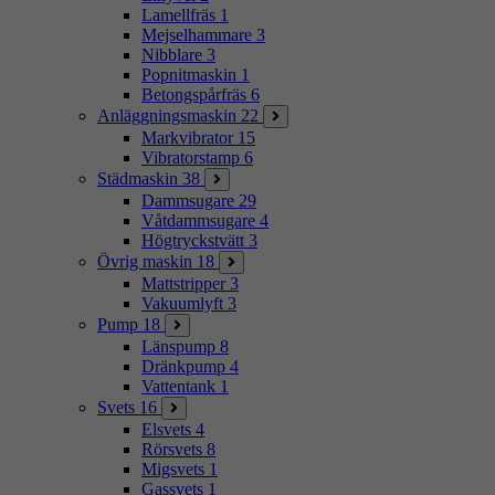
Lamellfräs
1
Mejselhammare
3
Nibblare
3
Popnitmaskin
1
Betongspårfräs
6
Anläggningsmaskin
22
Markvibrator
15
Vibratorstamp
6
Städmaskin
38
Dammsugare
29
Våtdammsugare
4
Högtryckstvätt
3
Övrig maskin
18
Mattstripper
3
Vakuumlyft
3
Pump
18
Länspump
8
Dränkpump
4
Vattentank
1
Svets
16
Elsvets
4
Rörsvets
8
Migsvets
1
Gassvets
1