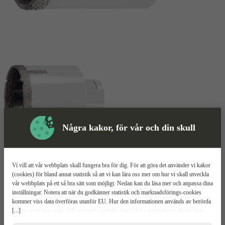
Några kakor, för vår och din skull
Skyddsutrustning
Vi vill att vår webbplats skall fungera bra för dig. För att göra det använder vi kakor
(cookies) för bland annat statistik så att vi kan lära oss mer om hur vi skall utveckla
Diamantborr
Mer information
vår webbplats på ett så bra sätt som möjligt. Nedan kan du läsa mer och anpassa dina
inställningar. Notera att när du godkänner statistik och marknadsförings-cookies
kommer viss data överföras utanför EU. Hur den informationen används av berörda
CARAT Master EHS
[...]
bolag vet vi inte exakt. Till exempel uppfyller inte USA:s lagstiftning alla de krav
gällande hantering av personuppgifter som ställs inom EU, vilket kan innebära vissa