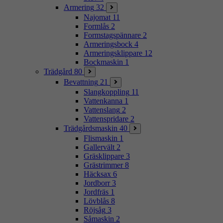
Armering
32
Najomat
11
Formlås
2
Formstagspännare
2
Armeringsbock
4
Armeringsklippare
12
Bockmaskin
1
Trädgård
80
Bevattning
21
Slangkoppling
11
Vattenkanna
1
Vattenslang
2
Vattenspridare
2
Trädgårdsmaskin
40
Flismaskin
1
Gallervält
2
Gräsklippare
3
Grästrimmer
8
Häcksax
6
Jordborr
3
Jordfräs
1
Lövblås
8
Röjsåg
3
Såmaskin
2