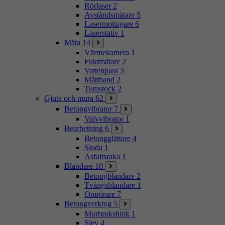
Rörlaser
2
Avståndsmätare
5
Lasermottagare
6
Laserstativ
1
Mäta
14
Värmekamera
1
Fuktmätare
2
Vattenpass
3
Måttband
2
Tumstock
2
Gjuta och mura
62
Betongvibrator
7
Valvvibrator
1
Bearbetning
6
Betongglättare
4
Sloda
1
Asfaltsraka
1
Blandare
10
Betongblandare
2
Tvångsblandare
1
Omrörare
7
Betongverktyg
5
Murbrukshink
1
Slev
4