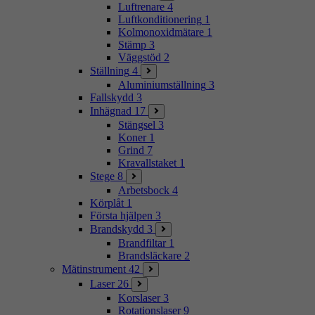
Luftrenare
4
Luftkonditionering
1
Kolmonoxidmätare
1
Stämp
3
Väggstöd
2
Ställning
4
Aluminiumställning
3
Fallskydd
3
Inhägnad
17
Stängsel
3
Koner
1
Grind
7
Kravallstaket
1
Stege
8
Arbetsbock
4
Körplåt
1
Första hjälpen
3
Brandskydd
3
Brandfiltar
1
Brandsläckare
2
Mätinstrument
42
Laser
26
Korslaser
3
Rotationslaser
9