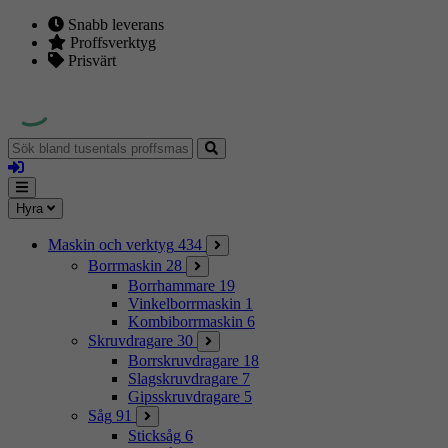
Snabb leverans
Proffsverktyg
Prisvärt
Sök
bland
Logga
tusentals
in
proffsmaskiner
Mina
Meny
Hyra
sidor
Maskin och verktyg
434
Borrmaskin
28
Borrhammare
19
Vinkelborrmaskin
1
Kombiborrmaskin
6
Skruvdragare
30
Borrskruvdragare
18
Slagskruvdragare
7
Gipsskruvdragare
5
Såg
91
Sticksåg
6