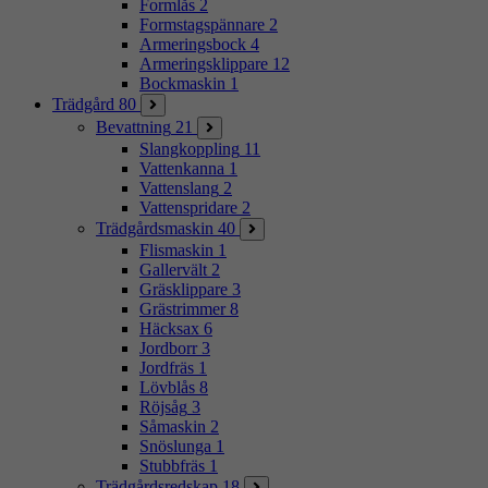
Formlås
2
Formstagspännare
2
Armeringsbock
4
Armeringsklippare
12
Bockmaskin
1
Trädgård
80
Bevattning
21
Slangkoppling
11
Vattenkanna
1
Vattenslang
2
Vattenspridare
2
Trädgårdsmaskin
40
Flismaskin
1
Gallervält
2
Gräsklippare
3
Grästrimmer
8
Häcksax
6
Jordborr
3
Jordfräs
1
Lövblås
8
Röjsåg
3
Såmaskin
2
Snöslunga
1
Stubbfräs
1
Trädgårdsredskap
18