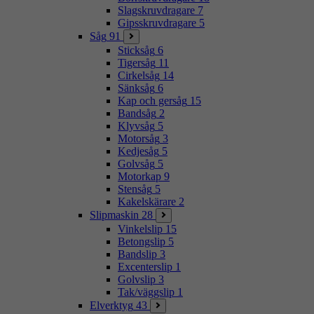
Slagskruvdragare
7
Gipsskruvdragare
5
Såg
91
Sticksåg
6
Tigersåg
11
Cirkelsåg
14
Sänksåg
6
Kap och gersåg
15
Bandsåg
2
Klyvsåg
5
Motorsåg
3
Kedjesåg
5
Golvsåg
5
Motorkap
9
Stensåg
5
Kakelskärare
2
Slipmaskin
28
Vinkelslip
15
Betongslip
5
Bandslip
3
Excenterslip
1
Golvslip
3
Tak/väggslip
1
Elverktyg
43