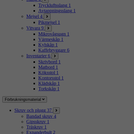
Tryckluftsslang
1
Avtappningsslang
1
Mejsel
4
Pikmejsel
1
Vitvara
9
Mikrovågsugn
1
Värmeskåp
1
Kylskåp
1
Kaffebryggare
6
Inventarier
6
Skrivbord
1
Matbord
1
Köksstol
1
Kontorsstol
1
Klädskåp
1
Torkskåp
1
Förbrukningsmaterial
Skruv och plugg
37
Bandad skruv
4
Gipsskruv
1
Träskruv
1
Expanderbult
2