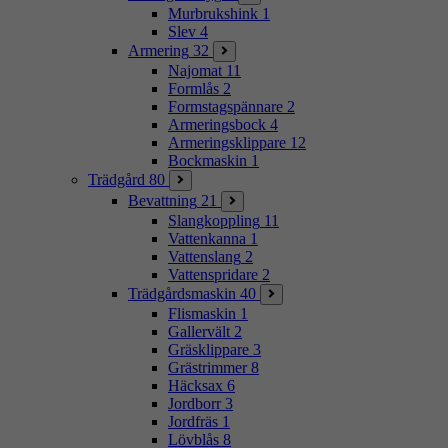
Murbrukshink
1
Slev
4
Armering
32
Najomat
11
Formlås
2
Formstagspännare
2
Armeringsbock
4
Armeringsklippare
12
Bockmaskin
1
Trädgård
80
Bevattning
21
Slangkoppling
11
Vattenkanna
1
Vattenslang
2
Vattenspridare
2
Trädgårdsmaskin
40
Flismaskin
1
Gallervält
2
Gräsklippare
3
Grästrimmer
8
Häcksax
6
Jordborr
3
Jordfräs
1
Lövblås
8