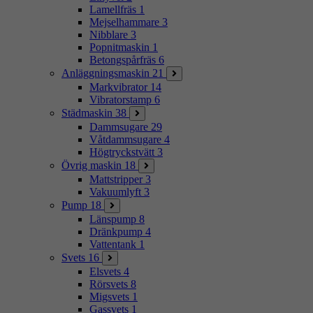
Lamellfräs
1
Mejselhammare
3
Nibblare
3
Popnitmaskin
1
Betongspårfräs
6
Anläggningsmaskin
21
Markvibrator
14
Vibratorstamp
6
Städmaskin
38
Dammsugare
29
Våtdammsugare
4
Högtryckstvätt
3
Övrig maskin
18
Mattstripper
3
Vakuumlyft
3
Pump
18
Länspump
8
Dränkpump
4
Vattentank
1
Svets
16
Elsvets
4
Rörsvets
8
Migsvets
1
Gassvets
1