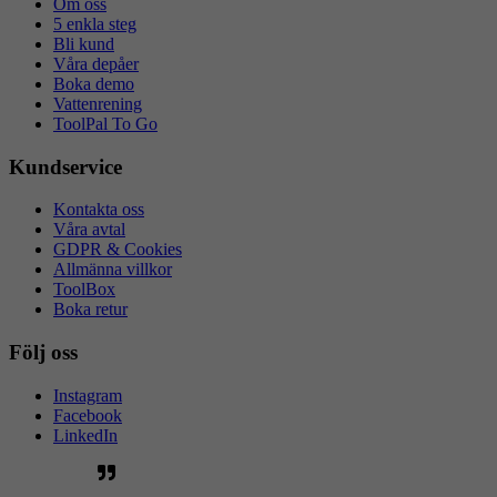
Om oss
5 enkla steg
Bli kund
Våra depåer
Boka demo
Vattenrening
ToolPal To Go
Kundservice
Kontakta oss
Våra avtal
GDPR & Cookies
Allmänna villkor
ToolBox
Boka retur
Följ oss
Instagram
Facebook
LinkedIn