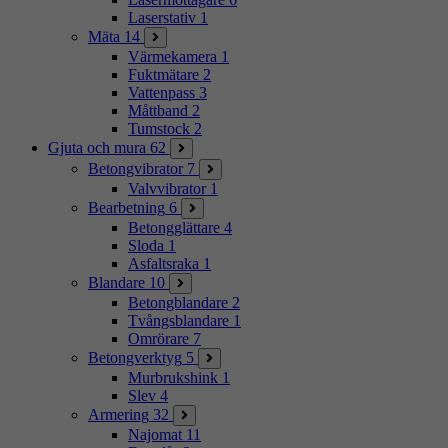
Laserstativ
1
Mäta
14
Värmekamera
1
Fuktmätare
2
Vattenpass
3
Måttband
2
Tumstock
2
Gjuta och mura
62
Betongvibrator
7
Valvvibrator
1
Bearbetning
6
Betongglättare
4
Sloda
1
Asfaltsraka
1
Blandare
10
Betongblandare
2
Tvångsblandare
1
Omrörare
7
Betongverktyg
5
Murbrukshink
1
Slev
4
Armering
32
Najomat
11