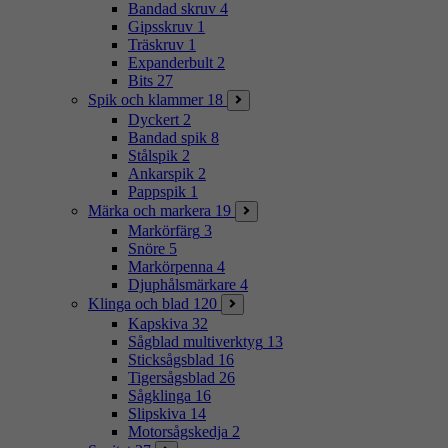
Bandad skruv
4
Gipsskruv
1
Träskruv
1
Expanderbult
2
Bits
27
Spik och klammer
18
Dyckert
2
Bandad spik
8
Stålspik
2
Ankarspik
2
Pappspik
1
Märka och markera
19
Markörfärg
3
Snöre
5
Markörpenna
4
Djuphålsmärkare
4
Klinga och blad
120
Kapskiva
32
Sågblad multiverktyg
13
Sticksågsblad
16
Tigersågsblad
26
Sågklinga
16
Slipskiva
14
Motorsågskedja
2