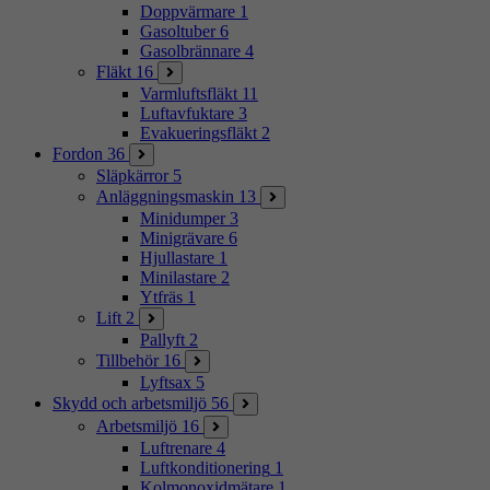
Doppvärmare
1
Gasoltuber
6
Gasolbrännare
4
Fläkt
16
Varmluftsfläkt
11
Luftavfuktare
3
Evakueringsfläkt
2
Fordon
36
Släpkärror
5
Anläggningsmaskin
13
Minidumper
3
Minigrävare
6
Hjullastare
1
Minilastare
2
Ytfräs
1
Lift
2
Pallyft
2
Tillbehör
16
Lyftsax
5
Skydd och arbetsmiljö
56
Arbetsmiljö
16
Luftrenare
4
Luftkonditionering
1
Kolmonoxidmätare
1