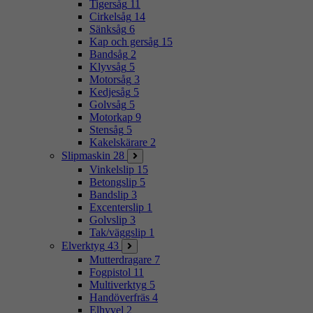
Tigersåg
11
Cirkelsåg
14
Sänksåg
6
Kap och gersåg
15
Bandsåg
2
Klyvsåg
5
Motorsåg
3
Kedjesåg
5
Golvsåg
5
Motorkap
9
Stensåg
5
Kakelskärare
2
Slipmaskin
28
Vinkelslip
15
Betongslip
5
Bandslip
3
Excenterslip
1
Golvslip
3
Tak/väggslip
1
Elverktyg
43
Mutterdragare
7
Fogpistol
11
Multiverktyg
5
Handöverfräs
4
Elhyvel
2