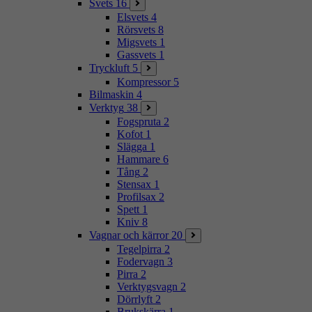
Svets
16
Elsvets
4
Rörsvets
8
Migsvets
1
Gassvets
1
Tryckluft
5
Kompressor
5
Bilmaskin
4
Verktyg
38
Fogspruta
2
Kofot
1
Slägga
1
Hammare
6
Tång
2
Stensax
1
Profilsax
2
Spett
1
Kniv
8
Vagnar och kärror
20
Tegelpirra
2
Fodervagn
3
Pirra
2
Verktygsvagn
2
Dörrlyft
2
Brukskärra
1