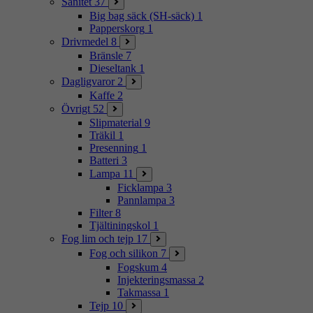
Sanitet
37
Big bag säck (SH-säck)
1
Papperskorg
1
Drivmedel
8
Bränsle
7
Dieseltank
1
Dagligvaror
2
Kaffe
2
Övrigt
52
Slipmaterial
9
Träkil
1
Presenning
1
Batteri
3
Lampa
11
Ficklampa
3
Pannlampa
3
Filter
8
Tjältiningskol
1
Fog lim och tejp
17
Fog och silikon
7
Fogskum
4
Injekteringsmassa
2
Takmassa
1
Tejp
10