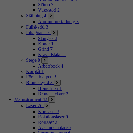
Stämp
3
Väggstöd
2
Ställning
4
Aluminiumställning
3
Fallskydd
3
Inhägnad
17
Stängsel
3
Koner
1
Grind
7
Kravallstaket
1
Stege
8
Arbetsbock
4
Körplåt
1
Första hjälpen
3
Brandskydd
3
Brandfiltar
1
Brandsläckare
2
Mätinstrument
42
Laser
26
Korslaser
3
Rotationslaser
9
Rörlaser
2
Avståndsmätare
5
Lasermottagare
6