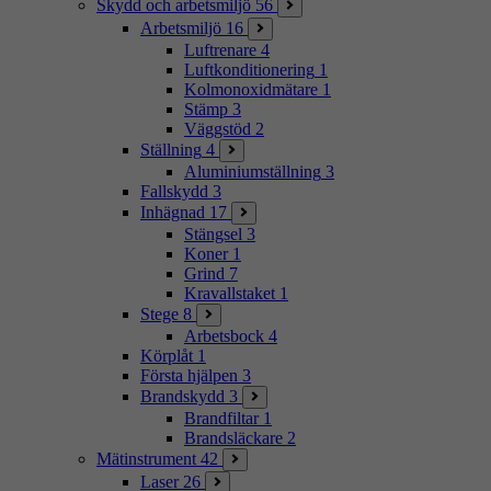
Skydd och arbetsmiljö
56
Arbetsmiljö
16
Luftrenare
4
Luftkonditionering
1
Kolmonoxidmätare
1
Stämp
3
Väggstöd
2
Ställning
4
Aluminiumställning
3
Fallskydd
3
Inhägnad
17
Stängsel
3
Koner
1
Grind
7
Kravallstaket
1
Stege
8
Arbetsbock
4
Körplåt
1
Första hjälpen
3
Brandskydd
3
Brandfiltar
1
Brandsläckare
2
Mätinstrument
42
Laser
26