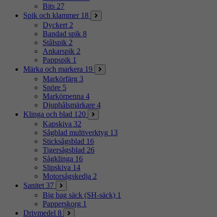
Bits
27
Spik och klammer
18
Dyckert
2
Bandad spik
8
Stålspik
2
Ankarspik
2
Pappspik
1
Märka och markera
19
Markörfärg
3
Snöre
5
Markörpenna
4
Djuphålsmärkare
4
Klinga och blad
120
Kapskiva
32
Sågblad multiverktyg
13
Sticksågsblad
16
Tigersågsblad
26
Sågklinga
16
Slipskiva
14
Motorsågskedja
2
Sanitet
37
Big bag säck (SH-säck)
1
Papperskorg
1
Drivmedel
8