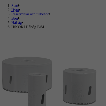
Start
Hyra
Reservdelar och tillbehör
Borr
Hålsåg
HiKOKI Hålsåg BiM