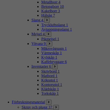
Metallborr
4
Betongborr
10
Kakelborr
3
Hålsåg
7
Slang
4
Tryckluftsslang
1
Avtappningsslang
1
Mejsel
4
Pikmejsel
1
Vitvara
9
Mikrovågsugn
1
Värmeskåp
1
Kylskåp
1
Kaffebryggare
6
Inventarier
6
Skrivbord
1
Matbord
1
Köksstol
1
Kontorsstol
1
Klädskåp
1
Torkskåp
1
Förbrukningsmaterial
Skruv och plugg
37