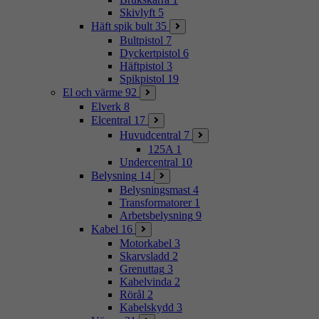
Skivlyft
5
Häft spik bult
35
Bultpistol
7
Dyckertpistol
6
Häftpistol
3
Spikpistol
19
El och värme
92
Elverk
8
Elcentral
17
Huvudcentral
7
125A
1
Undercentral
10
Belysning
14
Belysningsmast
4
Transformatorer
1
Arbetsbelysning
9
Kabel
16
Motorkabel
3
Skarvsladd
2
Grenuttag
3
Kabelvinda
2
Rörål
2
Kabelskydd
3