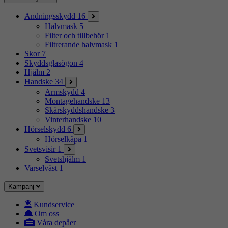
Andningsskydd
16
Halvmask
5
Filter och tillbehör
1
Filtrerande halvmask
1
Skor
7
Skyddsglasögon
4
Hjälm
2
Handske
34
Armskydd
4
Montagehandske
13
Skärskyddshandske
3
Vinterhandske
10
Hörselskydd
6
Hörselkåpa
1
Svetsvisir
1
Svetshjälm
1
Varselväst
1
Kampanj
Kundservice
Om oss
Våra depåer