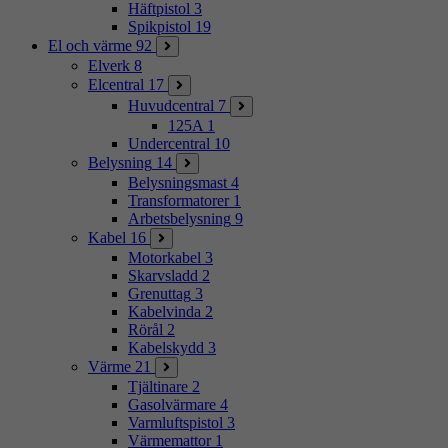
Häftpistol
3
Spikpistol
19
El och värme
92
Elverk
8
Elcentral
17
Huvudcentral
7
125A
1
Undercentral
10
Belysning
14
Belysningsmast
4
Transformatorer
1
Arbetsbelysning
9
Kabel
16
Motorkabel
3
Skarvsladd
2
Grenuttag
3
Kabelvinda
2
Rörål
2
Kabelskydd
3
Värme
21
Tjältinare
2
Gasolvärmare
4
Varmluftspistol
3
Värmemattor
1