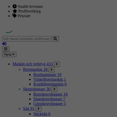
Snabb leverans
Proffsverktyg
Prisvärt
Sök
bland
Logga
tusentals
in
proffsmaskiner
Mina
Meny
Hyra
sidor
Maskin och verktyg
433
Borrmaskin
28
Borrhammare
19
Vinkelborrmaskin
1
Kombiborrmaskin
6
Skruvdragare
30
Borrskruvdragare
18
Slagskruvdragare
7
Gipsskruvdragare
5
Såg
91
Sticksåg
6