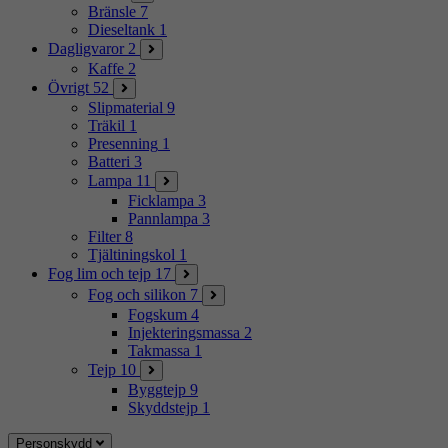
Bränsle
7
Dieseltank
1
Dagligvaror
2
Kaffe
2
Övrigt
52
Slipmaterial
9
Träkil
1
Presenning
1
Batteri
3
Lampa
11
Ficklampa
3
Pannlampa
3
Filter
8
Tjältiningskol
1
Fog lim och tejp
17
Fog och silikon
7
Fogskum
4
Injekteringsmassa
2
Takmassa
1
Tejp
10
Byggtejp
9
Skyddstejp
1
Personskydd