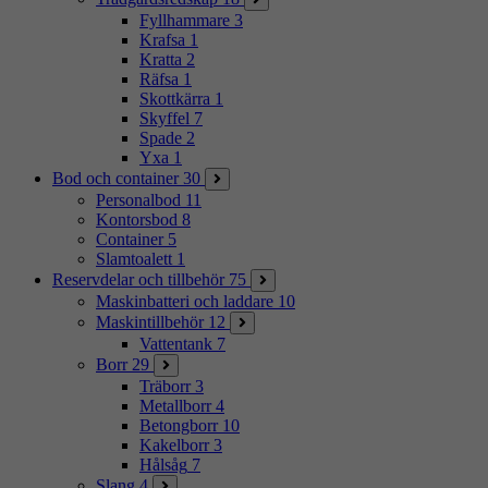
Fyllhammare
3
Krafsa
1
Kratta
2
Räfsa
1
Skottkärra
1
Skyffel
7
Spade
2
Yxa
1
Bod och container
30
Personalbod
11
Kontorsbod
8
Container
5
Slamtoalett
1
Reservdelar och tillbehör
75
Maskinbatteri och laddare
10
Maskintillbehör
12
Vattentank
7
Borr
29
Träborr
3
Metallborr
4
Betongborr
10
Kakelborr
3
Hålsåg
7
Slang
4