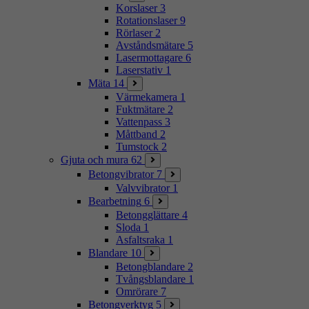
Korslaser
3
Rotationslaser
9
Rörlaser
2
Avståndsmätare
5
Lasermottagare
6
Laserstativ
1
Mäta
14
Värmekamera
1
Fuktmätare
2
Vattenpass
3
Måttband
2
Tumstock
2
Gjuta och mura
62
Betongvibrator
7
Valvvibrator
1
Bearbetning
6
Betongglättare
4
Sloda
1
Asfaltsraka
1
Blandare
10
Betongblandare
2
Tvångsblandare
1
Omrörare
7
Betongverktyg
5