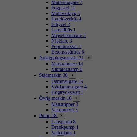
Mutterdragare
7
Fogpistol
11
Multiverktyg
5
Handöverfräs
4
Elhyvel
2
Lamellfräs
1
Mejselhammare
3
Nibblare
3
Popnitmaskin
1
Betongspårfräs
6
Anläggningsmaskin
21
Markvibrator
14
Vibratorstamp
6
Städmaskin
38
Dammsugare
29
Våtdammsugare
4
Högtryckstvätt
3
Övrig maskin
18
Mattstripper
3
Vakuumlyft
3
Pump
18
Länspump
8
Dränkpump
4
Vattentank
1