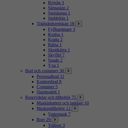
Röjsåg
3
Såmaskin
2
Snöslunga
1
Stubbfräs
1
Trädgårdsredskap
18
Fyllhammare
3
Krafsa
1
Kratta
2
Räfsa
1
Skottkärra
1
Skyffel
7
Spade
2
Yxa
1
Bod och container
30
Personalbod
11
Kontorsbod
8
Container
5
Slamtoalett
1
Reservdelar och tillbehör
75
Maskinbatteri och laddare
10
Maskintillbehör
12
Vattentank
7
Borr
29
Träborr
3