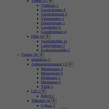
Värme
21
Tjältinare
2
Gasolvärmare
4
Varmluftspistol
3
Värmemattor
1
Doppvärmare
1
Gasoltuber
6
Gasolbrännare
4
Fläkt
16
Varmluftsfläkt
11
Luftavfuktare
3
Evakueringsfläkt
2
Fordon
36
Släpkärror
5
Anläggningsmaskin
13
Minidumper
3
Minigrävare
6
Hjullastare
1
Minilastare
2
Ytfräs
1
Lift
2
Pallyft
2
Tillbehör
16
Lyftsax
5