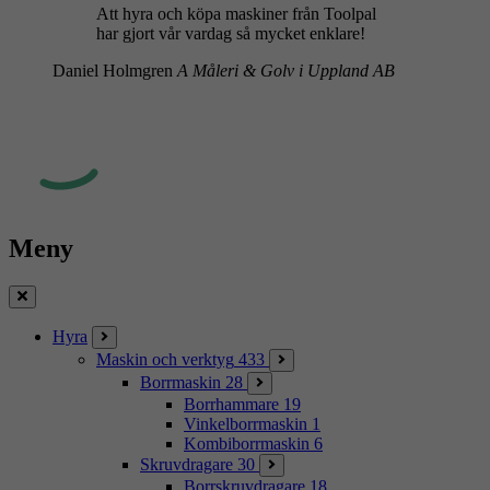
Att hyra och köpa maskiner från Toolpal
har gjort vår vardag så mycket enklare!
Daniel Holmgren
A Måleri & Golv i Uppland AB
Meny
Stäng
Hyra
Maskin och verktyg
433
Borrmaskin
28
Borrhammare
19
Vinkelborrmaskin
1
Kombiborrmaskin
6
Skruvdragare
30
Borrskruvdragare
18