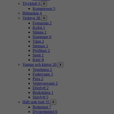
Tryckluft
5
Kompressor
5
Bilmaskin
4
Verktyg
38
Fogspruta
2
Kofot
1
Slägga
1
Hammare
6
Tång
2
Stensax
1
Profilsax
2
Spett
1
Kniv
8
Vagnar och kärror
20
Tegelpirra
2
Fodervagn
3
Pirra
2
Verktygsvagn
2
Dörrlyft
2
Brukskärra
1
Skivlyft
5
Häft spik bult
35
Bultpistol
7
Dyckertpistol
6