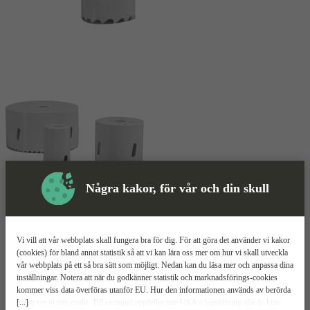
Några kakor, för vår och din skull
Skyddsutrustning
Vi vill att vår webbplats skall fungera bra för dig. För att göra det använder vi kakor
(cookies) för bland annat statistik så att vi kan lära oss mer om hur vi skall utveckla
Hålsåg
Mer information
vår webbplats på ett så bra sätt som möjligt. Nedan kan du läsa mer och anpassa dina
inställningar. Notera att när du godkänner statistik och marknadsförings-cookies
kommer viss data överföras utanför EU. Hur den informationen används av berörda
HiKOKI BiM
[...]
bolag vet vi inte exakt. Till exempel uppfyller inte USA:s lagstiftning alla de krav