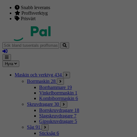
Snabb leverans
Proffsverktyg
Prisvärt
Sök
bland
Logga
tusentals
in
proffsmaskiner
Mina
Meny
Hyra
sidor
Maskin och verktyg
434
Borrmaskin
28
Borrhammare
19
Vinkelborrmaskin
1
Kombiborrmaskin
6
Skruvdragare
30
Borrskruvdragare
18
Slagskruvdragare
7
Gipsskruvdragare
5
Såg
91
Sticksåg
6