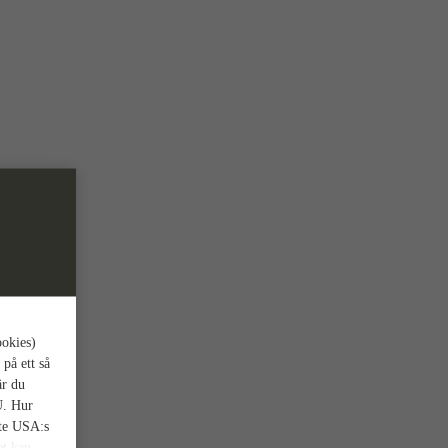
ookies)
 på ett så
är du
U. Hur
nte USA:s
et kan