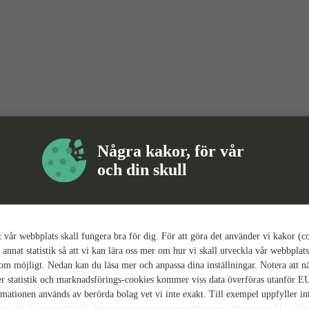
Några kakor, för vår
och din skull
tt vår webbplats skall fungera bra för dig. För att göra det använder vi kakor (c
 annat statistik så att vi kan lära oss mer om hur vi skall utveckla vår webbplats
som möjligt. Nedan kan du läsa mer och anpassa dina inställningar. Notera att n
r statistik och marknadsförings-cookies kommer viss data överföras utanför E
rmationen används av berörda bolag vet vi inte exakt. Till exempel uppfyller i
ing alla de krav gällande hantering av personuppgifter som ställs inom EU, vilk