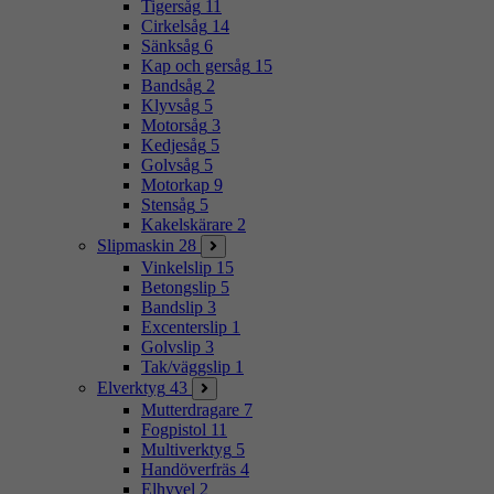
Tigersåg
11
Cirkelsåg
14
Sänksåg
6
Kap och gersåg
15
Bandsåg
2
Klyvsåg
5
Motorsåg
3
Kedjesåg
5
Golvsåg
5
Motorkap
9
Stensåg
5
Kakelskärare
2
Slipmaskin
28
Vinkelslip
15
Betongslip
5
Bandslip
3
Excenterslip
1
Golvslip
3
Tak/väggslip
1
Elverktyg
43
Mutterdragare
7
Fogpistol
11
Multiverktyg
5
Handöverfräs
4
Elhyvel
2