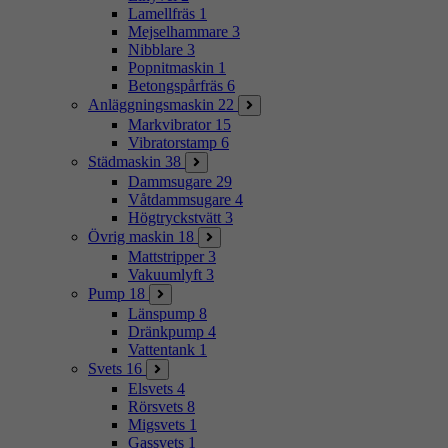
Lamellfräs
1
Mejselhammare
3
Nibblare
3
Popnitmaskin
1
Betongspårfräs
6
Anläggningsmaskin
22
Markvibrator
15
Vibratorstamp
6
Städmaskin
38
Dammsugare
29
Våtdammsugare
4
Högtryckstvätt
3
Övrig maskin
18
Mattstripper
3
Vakuumlyft
3
Pump
18
Länspump
8
Dränkpump
4
Vattentank
1
Svets
16
Elsvets
4
Rörsvets
8
Migsvets
1
Gassvets
1