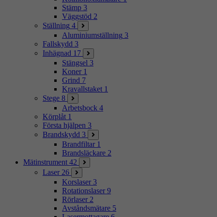
Stämp
3
Väggstöd
2
Ställning
4
Aluminiumställning
3
Fallskydd
3
Inhägnad
17
Stängsel
3
Koner
1
Grind
7
Kravallstaket
1
Stege
8
Arbetsbock
4
Körplåt
1
Första hjälpen
3
Brandskydd
3
Brandfiltar
1
Brandsläckare
2
Mätinstrument
42
Laser
26
Korslaser
3
Rotationslaser
9
Rörlaser
2
Avståndsmätare
5
Lasermottagare
6