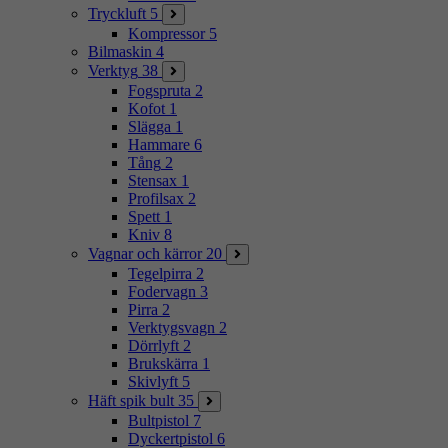
Tryckluft
5
Kompressor
5
Bilmaskin
4
Verktyg
38
Fogspruta
2
Kofot
1
Slägga
1
Hammare
6
Tång
2
Stensax
1
Profilsax
2
Spett
1
Kniv
8
Vagnar och kärror
20
Tegelpirra
2
Fodervagn
3
Pirra
2
Verktygsvagn
2
Dörrlyft
2
Brukskärra
1
Skivlyft
5
Häft spik bult
35
Bultpistol
7
Dyckertpistol
6