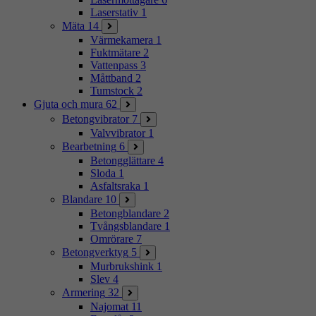
Laserstativ
1
Mäta
14
Värmekamera
1
Fuktmätare
2
Vattenpass
3
Måttband
2
Tumstock
2
Gjuta och mura
62
Betongvibrator
7
Valvvibrator
1
Bearbetning
6
Betongglättare
4
Sloda
1
Asfaltsraka
1
Blandare
10
Betongblandare
2
Tvångsblandare
1
Omrörare
7
Betongverktyg
5
Murbrukshink
1
Slev
4
Armering
32
Najomat
11