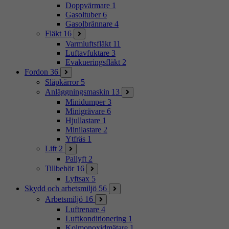
Doppvärmare
1
Gasoltuber
6
Gasolbrännare
4
Fläkt
16
Varmluftsfläkt
11
Luftavfuktare
3
Evakueringsfläkt
2
Fordon
36
Släpkärror
5
Anläggningsmaskin
13
Minidumper
3
Minigrävare
6
Hjullastare
1
Minilastare
2
Ytfräs
1
Lift
2
Pallyft
2
Tillbehör
16
Lyftsax
5
Skydd och arbetsmiljö
56
Arbetsmiljö
16
Luftrenare
4
Luftkonditionering
1
Kolmonoxidmätare
1