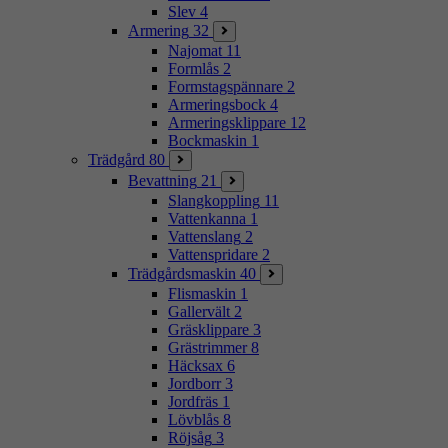
Slev
4
Armering
32
Najomat
11
Formlås
2
Formstagspännare
2
Armeringsbock
4
Armeringsklippare
12
Bockmaskin
1
Trädgård
80
Bevattning
21
Slangkoppling
11
Vattenkanna
1
Vattenslang
2
Vattenspridare
2
Trädgårdsmaskin
40
Flismaskin
1
Gallervält
2
Gräsklippare
3
Grästrimmer
8
Häcksax
6
Jordborr
3
Jordfräs
1
Lövblås
8
Röjsåg
3