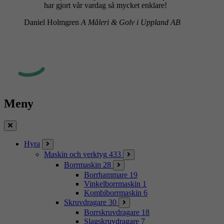
har gjort vår vardag så mycket enklare!
Daniel Holmgren
A Måleri & Golv i Uppland AB
Meny
Stäng
Hyra
Maskin och verktyg
433
Borrmaskin
28
Borrhammare
19
Vinkelborrmaskin
1
Kombiborrmaskin
6
Skruvdragare
30
Borrskruvdragare
18
Slagskruvdragare
7