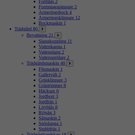
Formlås
2
Formstagspännare
2
Armeringsbock
4
Armeringsklippare
12
Bockmaskin
1
Trädgård
80
Bevattning
21
Slangkoppling
11
Vattenkanna
1
Vattenslang
2
Vattenspridare
2
Trädgårdsmaskin
40
Flismaskin
1
Gallervält
2
Gräsklippare
3
Grästrimmer
8
Häcksax
6
Jordborr
3
Jordfräs
1
Lövblås
8
Röjsåg
3
Såmaskin
2
Snöslunga
1
Stubbfräs
1
Trädgårdsredskap
18