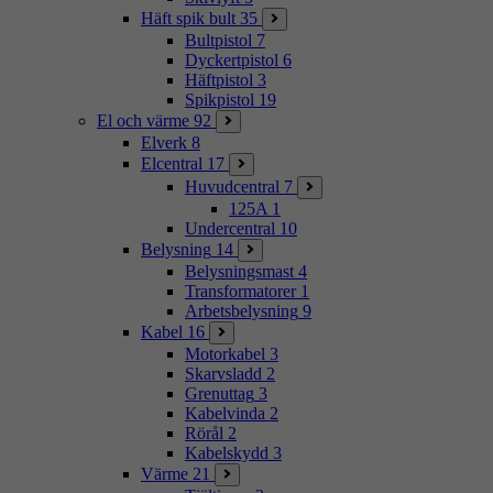
Häft spik bult
35
Bultpistol
7
Dyckertpistol
6
Häftpistol
3
Spikpistol
19
El och värme
92
Elverk
8
Elcentral
17
Huvudcentral
7
125A
1
Undercentral
10
Belysning
14
Belysningsmast
4
Transformatorer
1
Arbetsbelysning
9
Kabel
16
Motorkabel
3
Skarvsladd
2
Grenuttag
3
Kabelvinda
2
Rörål
2
Kabelskydd
3
Värme
21