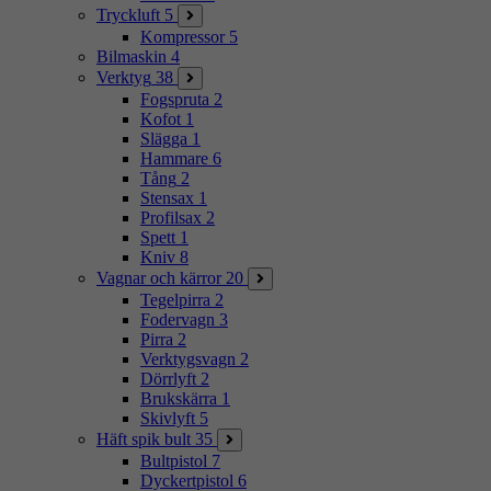
Tryckluft
5
Kompressor
5
Bilmaskin
4
Verktyg
38
Fogspruta
2
Kofot
1
Slägga
1
Hammare
6
Tång
2
Stensax
1
Profilsax
2
Spett
1
Kniv
8
Vagnar och kärror
20
Tegelpirra
2
Fodervagn
3
Pirra
2
Verktygsvagn
2
Dörrlyft
2
Brukskärra
1
Skivlyft
5
Häft spik bult
35
Bultpistol
7
Dyckertpistol
6