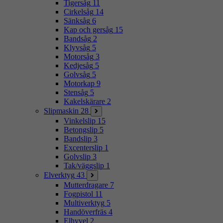
Tigersåg
11
Cirkelsåg
14
Sänksåg
6
Kap och gersåg
15
Bandsåg
2
Klyvsåg
5
Motorsåg
3
Kedjesåg
5
Golvsåg
5
Motorkap
9
Stensåg
5
Kakelskärare
2
Slipmaskin
28
Vinkelslip
15
Betongslip
5
Bandslip
3
Excenterslip
1
Golvslip
3
Tak/väggslip
1
Elverktyg
43
Mutterdragare
7
Fogpistol
11
Multiverktyg
5
Handöverfräs
4
Elhyvel
2