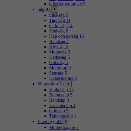
Gipsskruvdragare
5
Såg
91
Sticksåg
6
Tigersåg
11
Cirkelsåg
14
Sänksåg
6
Kap och gersåg
15
Bandsåg
2
Klyvsåg
5
Motorsåg
3
Kedjesåg
5
Golvsåg
5
Motorkap
9
Stensåg
5
Kakelskärare
2
Slipmaskin
28
Vinkelslip
15
Betongslip
5
Bandslip
3
Excenterslip
1
Golvslip
3
Tak/väggslip
1
Elverktyg
43
Mutterdragare
7