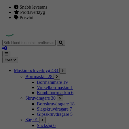
Snabb leverans
Proffsverktyg
Prisvärt
Sök
bland
Logga
tusentals
in
proffsmaskiner
Mina
Meny
Hyra
sidor
Maskin och verktyg
433
Borrmaskin
28
Borrhammare
19
Vinkelborrmaskin
1
Kombiborrmaskin
6
Skruvdragare
30
Borrskruvdragare
18
Slagskruvdragare
7
Gipsskruvdragare
5
Såg
91
Sticksåg
6