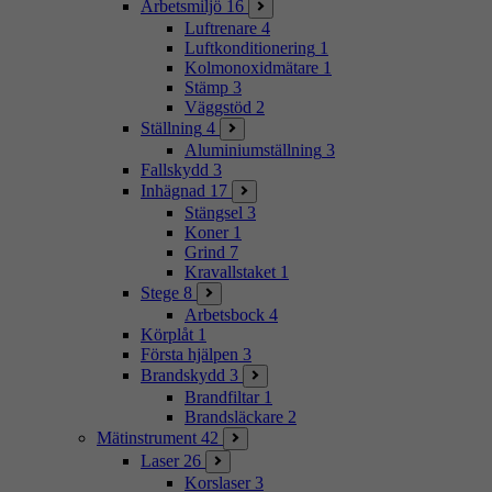
Arbetsmiljö
16
Luftrenare
4
Luftkonditionering
1
Kolmonoxidmätare
1
Stämp
3
Väggstöd
2
Ställning
4
Aluminiumställning
3
Fallskydd
3
Inhägnad
17
Stängsel
3
Koner
1
Grind
7
Kravallstaket
1
Stege
8
Arbetsbock
4
Körplåt
1
Första hjälpen
3
Brandskydd
3
Brandfiltar
1
Brandsläckare
2
Mätinstrument
42
Laser
26
Korslaser
3