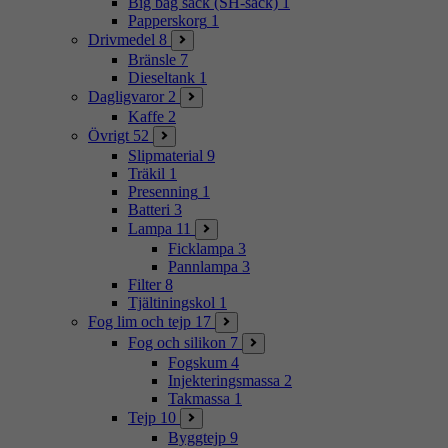
Big bag säck (SH-säck)
1
Papperskorg
1
Drivmedel
8
Bränsle
7
Dieseltank
1
Dagligvaror
2
Kaffe
2
Övrigt
52
Slipmaterial
9
Träkil
1
Presenning
1
Batteri
3
Lampa
11
Ficklampa
3
Pannlampa
3
Filter
8
Tjältiningskol
1
Fog lim och tejp
17
Fog och silikon
7
Fogskum
4
Injekteringsmassa
2
Takmassa
1
Tejp
10
Byggtejp
9