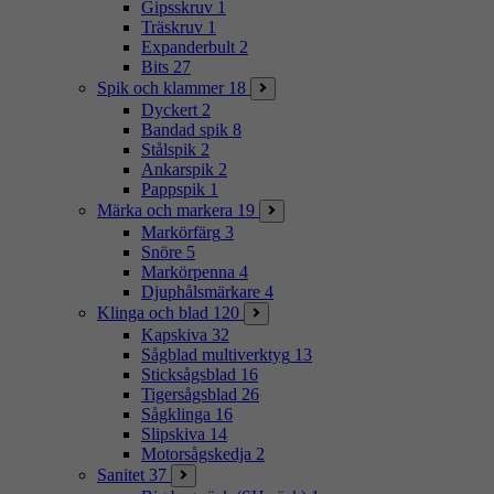
Gipsskruv
1
Träskruv
1
Expanderbult
2
Bits
27
Spik och klammer
18
Dyckert
2
Bandad spik
8
Stålspik
2
Ankarspik
2
Pappspik
1
Märka och markera
19
Markörfärg
3
Snöre
5
Markörpenna
4
Djuphålsmärkare
4
Klinga och blad
120
Kapskiva
32
Sågblad multiverktyg
13
Sticksågsblad
16
Tigersågsblad
26
Sågklinga
16
Slipskiva
14
Motorsågskedja
2
Sanitet
37