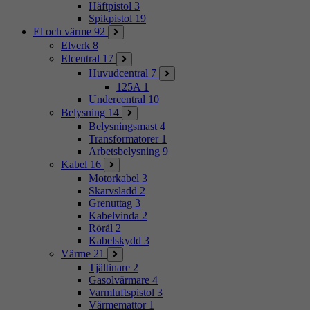
Häftpistol
3
Spikpistol
19
El och värme
92
Elverk
8
Elcentral
17
Huvudcentral
7
125A
1
Undercentral
10
Belysning
14
Belysningsmast
4
Transformatorer
1
Arbetsbelysning
9
Kabel
16
Motorkabel
3
Skarvsladd
2
Grenuttag
3
Kabelvinda
2
Rörål
2
Kabelskydd
3
Värme
21
Tjältinare
2
Gasolvärmare
4
Varmluftspistol
3
Värmemattor
1