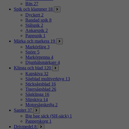
Bits
27
Spik och klammer
18
Dyckert
2
Bandad spik
8
Stålspik
2
Ankarspik
2
Pappspik
1
Märka och markera
19
Markörfärg
3
Snöre
5
Markörpenna
4
Djuphålsmärkare
4
Klinga och blad
120
Kapskiva
32
Sågblad multiverktyg
13
Sticksågsblad
16
Tigersågsblad
26
Sågklinga
16
Slipskiva
14
Motorsågskedja
2
Sanitet
37
Big bag säck (SH-säck)
1
Papperskorg
1
Drivmedel
8