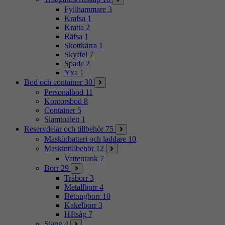
Fyllhammare
3
Krafsa
1
Kratta
2
Räfsa
1
Skottkärra
1
Skyffel
7
Spade
2
Yxa
1
Bod och container
30
Personalbod
11
Kontorsbod
8
Container
5
Slamtoalett
1
Reservdelar och tillbehör
75
Maskinbatteri och laddare
10
Maskintillbehör
12
Vattentank
7
Borr
29
Träborr
3
Metallborr
4
Betongborr
10
Kakelborr
3
Hålsåg
7
Slang
4