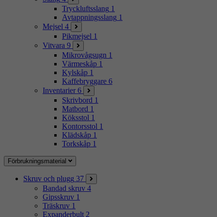
Tryckluftsslang
1
Avtappningsslang
1
Mejsel
4
Pikmejsel
1
Vitvara
9
Mikrovågsugn
1
Värmeskåp
1
Kylskåp
1
Kaffebryggare
6
Inventarier
6
Skrivbord
1
Matbord
1
Köksstol
1
Kontorsstol
1
Klädskåp
1
Torkskåp
1
Förbrukningsmaterial
Skruv och plugg
37
Bandad skruv
4
Gipsskruv
1
Träskruv
1
Expanderbult
2