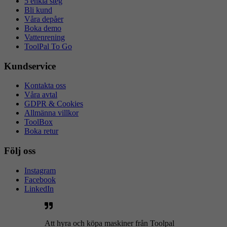
5 enkla steg
Bli kund
Våra depåer
Boka demo
Vattenrening
ToolPal To Go
Kundservice
Kontakta oss
Våra avtal
GDPR & Cookies
Allmänna villkor
ToolBox
Boka retur
Följ oss
Instagram
Facebook
LinkedIn
Att hyra och köpa maskiner från Toolpal