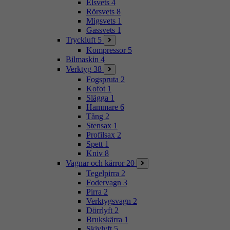
Elsvets
4
Rörsvets
8
Migsvets
1
Gassvets
1
Tryckluft
5
Kompressor
5
Bilmaskin
4
Verktyg
38
Fogspruta
2
Kofot
1
Slägga
1
Hammare
6
Tång
2
Stensax
1
Profilsax
2
Spett
1
Kniv
8
Vagnar och kärror
20
Tegelpirra
2
Fodervagn
3
Pirra
2
Verktygsvagn
2
Dörrlyft
2
Brukskärra
1
Skivlyft
5