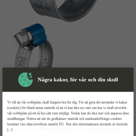
Några kakor, för vår och din skull
Slangklämma
Mer information
ABA NOVA
Vi vill att vår webbplats skall fungera bra för dig. För att göra det använder vi kakor
(cookies) för bland annat statistik så att vi kan lära oss mer om hur vi skall utveckla
vår webbplats på ett så bra sätt som möjligt. Nedan kan du läsa mer och anpassa dina
Rundade bandkanter
inställningar. Notera att när du godkänner statistik och marknadsförings-cookies
Mekaniskt lås utan svetspunkter
kommer viss data överföras utanför EU. Hur den informationen används av berörda
Kompakt skruvhus för jämn klämkraft
[...]
bolag vet vi inte exakt. Till exempel uppfyller inte USA:s lagstiftning alla de krav
gällande hantering av personuppgifter som ställs inom EU, vilket kan innebära vissa