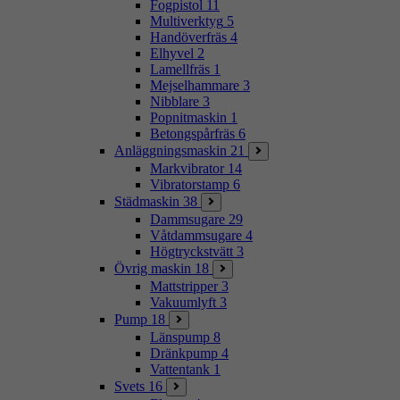
Fogpistol
11
Multiverktyg
5
Handöverfräs
4
Elhyvel
2
Lamellfräs
1
Mejselhammare
3
Nibblare
3
Popnitmaskin
1
Betongspårfräs
6
Anläggningsmaskin
21
Markvibrator
14
Vibratorstamp
6
Städmaskin
38
Dammsugare
29
Våtdammsugare
4
Högtryckstvätt
3
Övrig maskin
18
Mattstripper
3
Vakuumlyft
3
Pump
18
Länspump
8
Dränkpump
4
Vattentank
1
Svets
16