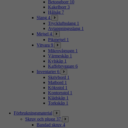
Betongborr
10
Kakelborr
3
Hålsåg
7
Slang
4
Tryckluftsslang
1
Avtappningsslang
1
Mejsel
4
Pikmejsel
1
Vitvara
9
Mikrovågsugn
1
Värmeskåp
1
Kylskåp
1
Kaffebryggare
6
Inventarier
6
Skrivbord
1
Matbord
1
Köksstol
1
Kontorsstol
1
Klädskåp
1
Torkskåp
1
Förbrukningsmaterial
Skruv och plugg
37
Bandad skruv
4