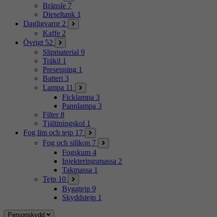
Bränsle
7
Dieseltank
1
Dagligvaror
2
Kaffe
2
Övrigt
52
Slipmaterial
9
Träkil
1
Presenning
1
Batteri
3
Lampa
11
Ficklampa
3
Pannlampa
3
Filter
8
Tjältiningskol
1
Fog lim och tejp
17
Fog och silikon
7
Fogskum
4
Injekteringsmassa
2
Takmassa
1
Tejp
10
Byggtejp
9
Skyddstejp
1
Personskydd