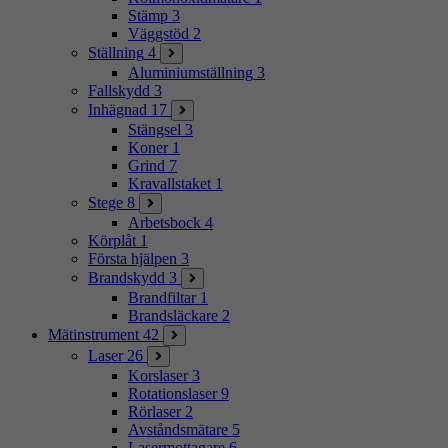
Stämp
3
Väggstöd
2
Ställning
4
Aluminiumställning
3
Fallskydd
3
Inhägnad
17
Stängsel
3
Koner
1
Grind
7
Kravallstaket
1
Stege
8
Arbetsbock
4
Körplåt
1
Första hjälpen
3
Brandskydd
3
Brandfiltar
1
Brandsläckare
2
Mätinstrument
42
Laser
26
Korslaser
3
Rotationslaser
9
Rörlaser
2
Avståndsmätare
5
Lasermottagare
6