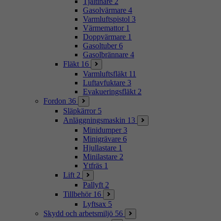
Tjältinare
2
Gasolvärmare
4
Varmluftspistol
3
Värmemattor
1
Doppvärmare
1
Gasoltuber
6
Gasolbrännare
4
Fläkt
16
Varmluftsfläkt
11
Luftavfuktare
3
Evakueringsfläkt
2
Fordon
36
Släpkärror
5
Anläggningsmaskin
13
Minidumper
3
Minigrävare
6
Hjullastare
1
Minilastare
2
Ytfräs
1
Lift
2
Pallyft
2
Tillbehör
16
Lyftsax
5
Skydd och arbetsmiljö
56