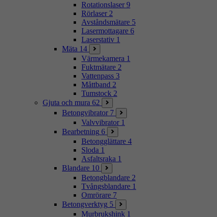
Rotationslaser
9
Rörlaser
2
Avståndsmätare
5
Lasermottagare
6
Laserstativ
1
Mäta
14
Värmekamera
1
Fuktmätare
2
Vattenpass
3
Måttband
2
Tumstock
2
Gjuta och mura
62
Betongvibrator
7
Valvvibrator
1
Bearbetning
6
Betongglättare
4
Sloda
1
Asfaltsraka
1
Blandare
10
Betongblandare
2
Tvångsblandare
1
Omrörare
7
Betongverktyg
5
Murbrukshink
1