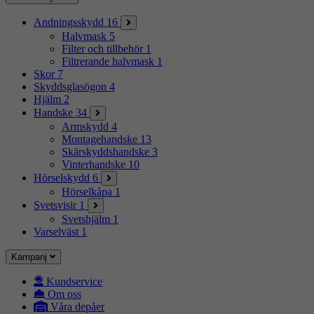
Andningsskydd
16
Halvmask
5
Filter och tillbehör
1
Filtrerande halvmask
1
Skor
7
Skyddsglasögon
4
Hjälm
2
Handske
34
Armskydd
4
Montagehandske
13
Skärskyddshandske
3
Vinterhandske
10
Hörselskydd
6
Hörselkåpa
1
Svetsvisir
1
Svetshjälm
1
Varselväst
1
Kampanj
Kundservice
Om oss
Våra depåer