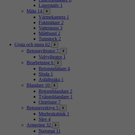
Laserstativ
1
Mäta
14
Värmekamera
1
Fuktmätare
2
Vattenpass
3
Måttband
2
Tumstock
2
Gjuta och mura
62
Betongvibrator
7
Valvvibrator
1
Bearbetning
6
Betongglättare
4
Sloda
1
Asfaltsraka
1
Blandare
10
Betongblandare
2
Tvångsblandare
1
Omrörare
7
Betongverktyg
5
Murbrukshink
1
Slev
4
Armering
32
Najomat
11