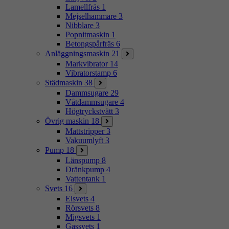
Lamellfräs
1
Mejselhammare
3
Nibblare
3
Popnitmaskin
1
Betongspårfräs
6
Anläggningsmaskin
21
Markvibrator
14
Vibratorstamp
6
Städmaskin
38
Dammsugare
29
Våtdammsugare
4
Högtryckstvätt
3
Övrig maskin
18
Mattstripper
3
Vakuumlyft
3
Pump
18
Länspump
8
Dränkpump
4
Vattentank
1
Svets
16
Elsvets
4
Rörsvets
8
Migsvets
1
Gassvets
1