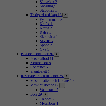
Såmaskin
2
Snöslunga
1
Stubbfräs
1
Trädgårdsredskap
18
Fyllhammare
3
Krafsa
1
Kratta
2
Räfsa
1
Skottkärra
1
Skyffel
7
Spade
2
Yxa
1
Bod och container
30
Personalbod
11
Kontorsbod
8
Container
5
Slamtoalett
1
Reservdelar och tillbehör
75
Maskinbatteri och laddare
10
Maskintillbehör
12
Vattentank
7
Borr
29
Träborr
3
Metallborr
4