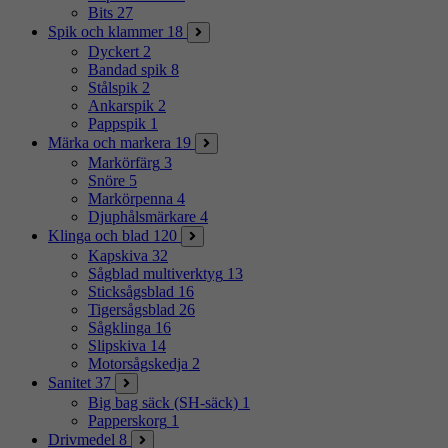
Bits
27
Spik och klammer
18
Dyckert
2
Bandad spik
8
Stålspik
2
Ankarspik
2
Pappspik
1
Märka och markera
19
Markörfärg
3
Snöre
5
Markörpenna
4
Djuphålsmärkare
4
Klinga och blad
120
Kapskiva
32
Sågblad multiverktyg
13
Sticksågsblad
16
Tigersågsblad
26
Sågklinga
16
Slipskiva
14
Motorsågskedja
2
Sanitet
37
Big bag säck (SH-säck)
1
Papperskorg
1
Drivmedel
8