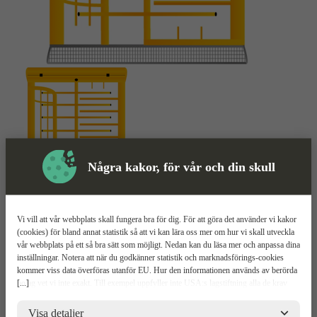
Några kakor, för vår och din skull
Rotationsgrind
Mer information
Vi vill att vår webbplats skall fungera bra för dig. För att göra det använder vi kakor
(cookies) för bland annat statistik så att vi kan lära oss mer om hur vi skall utveckla
vår webbplats på ett så bra sätt som möjligt. Nedan kan du läsa mer och anpassa dina
BGFIX AccessSafe
inställningar. Notera att när du godkänner statistik och marknadsförings-cookies
kommer viss data överföras utanför EU. Hur den informationen används av berörda
[...]
bolag vet vi inte exakt. Till exempel uppfyller inte USA:s lagstiftning alla de krav
Smidig begränsning av obehöriga
gällande hantering av personuppgifter som ställs inom EU, vilket kan innebära vissa
Lätt kopplad med ID06-anläggningar
risker för dina personuppgifter. De berörda bolagen måste lämna över uppgifter till
Visa detaljer
Halksyddat golv