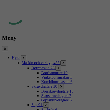
Meny
Stäng
Hyra
Maskin och verktyg
433
Borrmaskin
28
Borrhammare
19
Vinkelborrmaskin
1
Kombiborrmaskin
6
Skruvdragare
30
Borrskruvdragare
18
Slagskruvdragare
7
Gipsskruvdragare
5
Såg
91
Sticksåg
6