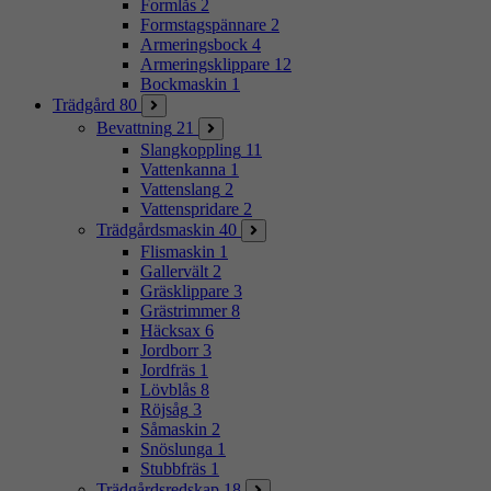
Formlås
2
Formstagspännare
2
Armeringsbock
4
Armeringsklippare
12
Bockmaskin
1
Trädgård
80
Bevattning
21
Slangkoppling
11
Vattenkanna
1
Vattenslang
2
Vattenspridare
2
Trädgårdsmaskin
40
Flismaskin
1
Gallervält
2
Gräsklippare
3
Grästrimmer
8
Häcksax
6
Jordborr
3
Jordfräs
1
Lövblås
8
Röjsåg
3
Såmaskin
2
Snöslunga
1
Stubbfräs
1
Trädgårdsredskap
18