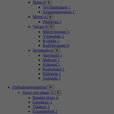
Slang
4
Tryckluftsslang
1
Avtappningsslang
1
Mejsel
4
Pikmejsel
1
Vitvara
9
Mikrovågsugn
1
Värmeskåp
1
Kylskåp
1
Kaffebryggare
6
Inventarier
6
Skrivbord
1
Matbord
1
Köksstol
1
Kontorsstol
1
Klädskåp
1
Torkskåp
1
Förbrukningsmaterial
Skruv och plugg
37
Bandad skruv
4
Gipsskruv
1
Träskruv
1
Expanderbult
2