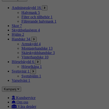
Andningsskydd
16
Halvmask
5
Filter och tillbehör
1
Filtrerande halvmask
1
Skor
7
Skyddsglasögon
4
Hjälm
2
Handske
34
Armskydd
4
Montagehandske
13
Skärskyddshandske
3
Vinterhandske
10
Hörselskydd
6
Hörselkåpa
1
Svetsvisir
1
Svetshjälm
1
Varselväst
1
Kampanj
Kundservice
Om oss
Våra depåer