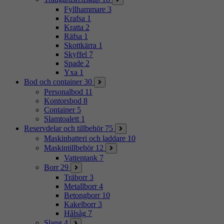
Fyllhammare
3
Krafsa
1
Kratta
2
Räfsa
1
Skottkärra
1
Skyffel
7
Spade
2
Yxa
1
Bod och container
30
Personalbod
11
Kontorsbod
8
Container
5
Slamtoalett
1
Reservdelar och tillbehör
75
Maskinbatteri och laddare
10
Maskintillbehör
12
Vattentank
7
Borr
29
Träborr
3
Metallborr
4
Betongborr
10
Kakelborr
3
Hålsåg
7
Slang
4