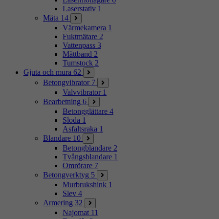
Laserstativ
1
Mäta
14
Värmekamera
1
Fuktmätare
2
Vattenpass
3
Måttband
2
Tumstock
2
Gjuta och mura
62
Betongvibrator
7
Valvvibrator
1
Bearbetning
6
Betongglättare
4
Sloda
1
Asfaltsraka
1
Blandare
10
Betongblandare
2
Tvångsblandare
1
Omrörare
7
Betongverktyg
5
Murbrukshink
1
Slev
4
Armering
32
Najomat
11