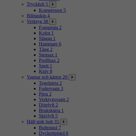
Tryckluft
5
Kompressor
5
Bilmaskin
4
Verktyg
38
Fogspruta
2
Kofot
1
Slägga
1
Hammare
6
Tång
2
Stensax
1
Profilsax
2
Spett
1
Kniv
8
Vagnar och kärror
20
Tegelpirra
2
Fodervagn
3
Pirra
2
Verktygsvagn
2
Dörrlyft
2
Brukskärra
1
Skivlyft
5
Häft spik bult
35
Bultpistol
7
Dyckertpistol
6