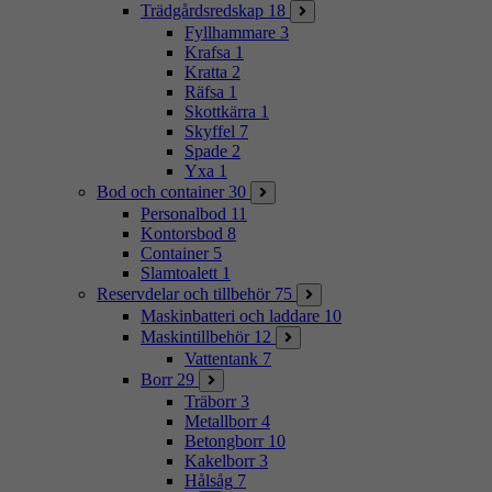
Trädgårdsredskap
18
Fyllhammare
3
Krafsa
1
Kratta
2
Räfsa
1
Skottkärra
1
Skyffel
7
Spade
2
Yxa
1
Bod och container
30
Personalbod
11
Kontorsbod
8
Container
5
Slamtoalett
1
Reservdelar och tillbehör
75
Maskinbatteri och laddare
10
Maskintillbehör
12
Vattentank
7
Borr
29
Träborr
3
Metallborr
4
Betongborr
10
Kakelborr
3
Hålsåg
7