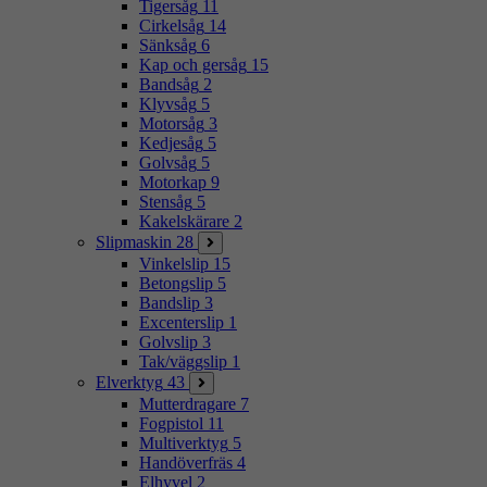
Tigersåg
11
Cirkelsåg
14
Sänksåg
6
Kap och gersåg
15
Bandsåg
2
Klyvsåg
5
Motorsåg
3
Kedjesåg
5
Golvsåg
5
Motorkap
9
Stensåg
5
Kakelskärare
2
Slipmaskin
28
Vinkelslip
15
Betongslip
5
Bandslip
3
Excenterslip
1
Golvslip
3
Tak/väggslip
1
Elverktyg
43
Mutterdragare
7
Fogpistol
11
Multiverktyg
5
Handöverfräs
4
Elhyvel
2