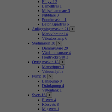
Elhyvel
2
Lamellfräs
1
Mejselhammare
3
Nibblare
3
Popnitmaskin
1
Betongspårfräs
6
Anläggningsmaskin
21
Markvibrator
14
Vibratorstamp
6
Städmaskin
38
Dammsugare
29
Våtdammsugare
4
Högtryckstvätt
3
Övrig maskin
18
Mattstripper
3
Vakuumlyft
3
Pump
18
Länspump
8
Dränkpump
4
Vattentank
1
Svets
16
Elsvets
4
Rörsvets
8
Migsvets
1