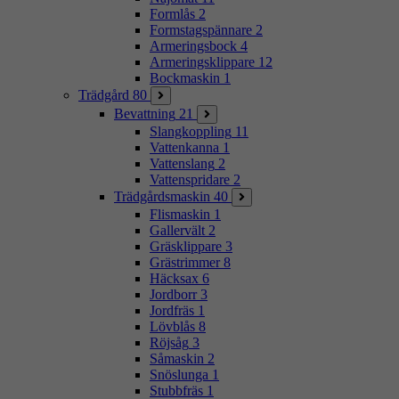
Formlås
2
Formstagspännare
2
Armeringsbock
4
Armeringsklippare
12
Bockmaskin
1
Trädgård
80
Bevattning
21
Slangkoppling
11
Vattenkanna
1
Vattenslang
2
Vattenspridare
2
Trädgårdsmaskin
40
Flismaskin
1
Gallervält
2
Gräsklippare
3
Grästrimmer
8
Häcksax
6
Jordborr
3
Jordfräs
1
Lövblås
8
Röjsåg
3
Såmaskin
2
Snöslunga
1
Stubbfräs
1