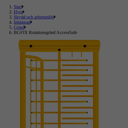
Start
Hyra
Skydd och arbetsmiljö
Inhägnad
Grind
BGFIX Rotationsgrind AccessSafe