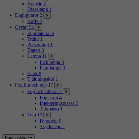
Bränsle
7
Dieseltank
1
Dagligvaror
2
Kaffe
2
Övrigt
52
Slipmaterial
9
Träkil
1
Presenning
1
Batteri
3
Lampa
11
Ficklampa
3
Pannlampa
3
Filter
8
Tjältiningskol
1
Fog lim och tejp
17
Fog och silikon
7
Fogskum
4
Injekteringsmassa
2
Takmassa
1
Tejp
10
Byggtejp
9
Skyddstejp
1
Personskydd