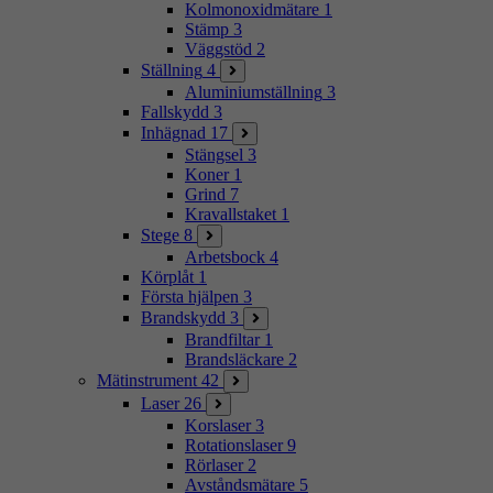
Kolmonoxidmätare
1
Stämp
3
Väggstöd
2
Ställning
4
Aluminiumställning
3
Fallskydd
3
Inhägnad
17
Stängsel
3
Koner
1
Grind
7
Kravallstaket
1
Stege
8
Arbetsbock
4
Körplåt
1
Första hjälpen
3
Brandskydd
3
Brandfiltar
1
Brandsläckare
2
Mätinstrument
42
Laser
26
Korslaser
3
Rotationslaser
9
Rörlaser
2
Avståndsmätare
5