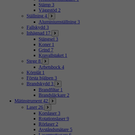
Stämp
3
Väggstöd
2
Ställning
4
Aluminiumställning
3
Fallskydd
3
Inhägnad
17
Stängsel
3
Koner
1
Grind
7
Kravallstaket
1
Stege
8
Arbetsbock
4
Körplåt
1
Första hjälpen
3
Brandskydd
3
Brandfiltar
1
Brandsläckare
2
Mätinstrument
42
Laser
26
Korslaser
3
Rotationslaser
9
Rörlaser
2
Avståndsmätare
5
Lasermottagare
6