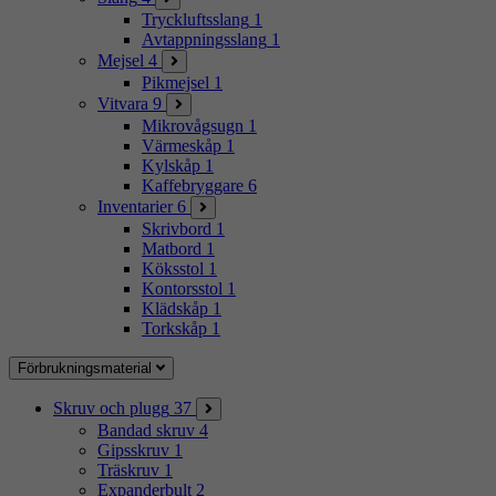
Tryckluftsslang
1
Avtappningsslang
1
Mejsel
4
Pikmejsel
1
Vitvara
9
Mikrovågsugn
1
Värmeskåp
1
Kylskåp
1
Kaffebryggare
6
Inventarier
6
Skrivbord
1
Matbord
1
Köksstol
1
Kontorsstol
1
Klädskåp
1
Torkskåp
1
Förbrukningsmaterial
Skruv och plugg
37
Bandad skruv
4
Gipsskruv
1
Träskruv
1
Expanderbult
2