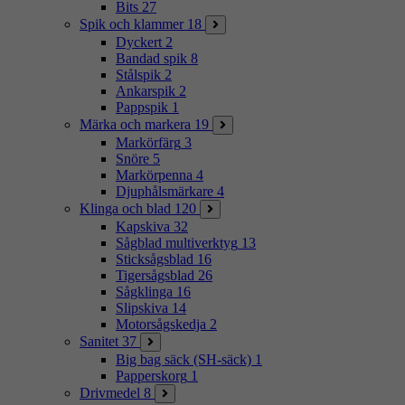
Bits
27
Spik och klammer
18
Dyckert
2
Bandad spik
8
Stålspik
2
Ankarspik
2
Pappspik
1
Märka och markera
19
Markörfärg
3
Snöre
5
Markörpenna
4
Djuphålsmärkare
4
Klinga och blad
120
Kapskiva
32
Sågblad multiverktyg
13
Sticksågsblad
16
Tigersågsblad
26
Sågklinga
16
Slipskiva
14
Motorsågskedja
2
Sanitet
37
Big bag säck (SH-säck)
1
Papperskorg
1
Drivmedel
8