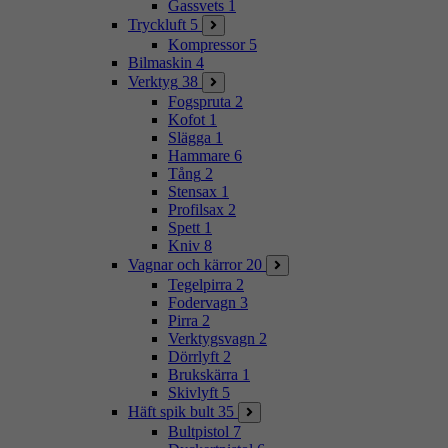
Gassvets
1
Tryckluft
5
Kompressor
5
Bilmaskin
4
Verktyg
38
Fogspruta
2
Kofot
1
Slägga
1
Hammare
6
Tång
2
Stensax
1
Profilsax
2
Spett
1
Kniv
8
Vagnar och kärror
20
Tegelpirra
2
Fodervagn
3
Pirra
2
Verktygsvagn
2
Dörrlyft
2
Brukskärra
1
Skivlyft
5
Häft spik bult
35
Bultpistol
7