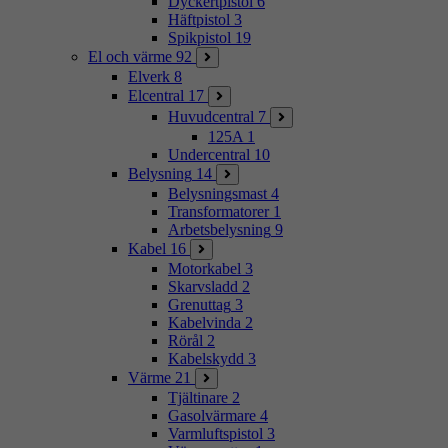
Dyckertpistol
6
Häftpistol
3
Spikpistol
19
El och värme
92
Elverk
8
Elcentral
17
Huvudcentral
7
125A
1
Undercentral
10
Belysning
14
Belysningsmast
4
Transformatorer
1
Arbetsbelysning
9
Kabel
16
Motorkabel
3
Skarvsladd
2
Grenuttag
3
Kabelvinda
2
Rörål
2
Kabelskydd
3
Värme
21
Tjältinare
2
Gasolvärmare
4
Varmluftspistol
3