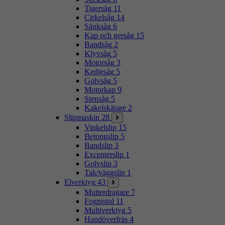
Tigersåg
11
Cirkelsåg
14
Sänksåg
6
Kap och gersåg
15
Bandsåg
2
Klyvsåg
5
Motorsåg
3
Kedjesåg
5
Golvsåg
5
Motorkap
9
Stensåg
5
Kakelskärare
2
Slipmaskin
28
Vinkelslip
15
Betongslip
5
Bandslip
3
Excenterslip
1
Golvslip
3
Tak/väggslip
1
Elverktyg
43
Mutterdragare
7
Fogpistol
11
Multiverktyg
5
Handöverfräs
4