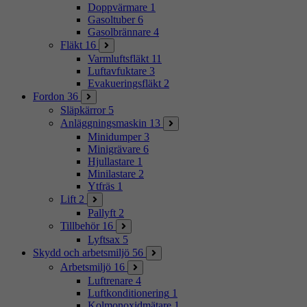
Doppvärmare
1
Gasoltuber
6
Gasolbrännare
4
Fläkt
16
Varmluftsfläkt
11
Luftavfuktare
3
Evakueringsfläkt
2
Fordon
36
Släpkärror
5
Anläggningsmaskin
13
Minidumper
3
Minigrävare
6
Hjullastare
1
Minilastare
2
Ytfräs
1
Lift
2
Pallyft
2
Tillbehör
16
Lyftsax
5
Skydd och arbetsmiljö
56
Arbetsmiljö
16
Luftrenare
4
Luftkonditionering
1
Kolmonoxidmätare
1