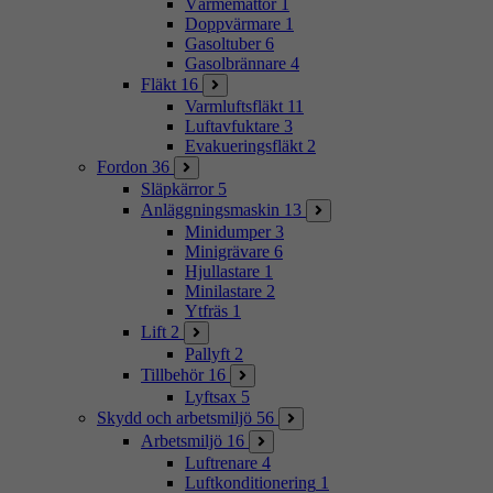
Värmemattor
1
Doppvärmare
1
Gasoltuber
6
Gasolbrännare
4
Fläkt
16
Varmluftsfläkt
11
Luftavfuktare
3
Evakueringsfläkt
2
Fordon
36
Släpkärror
5
Anläggningsmaskin
13
Minidumper
3
Minigrävare
6
Hjullastare
1
Minilastare
2
Ytfräs
1
Lift
2
Pallyft
2
Tillbehör
16
Lyftsax
5
Skydd och arbetsmiljö
56
Arbetsmiljö
16
Luftrenare
4
Luftkonditionering
1