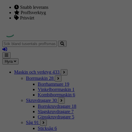
Snabb leverans
Proffsverktyg
Prisvärt
Sök
bland
Logga
tusentals
in
proffsmaskiner
Mina
Meny
Hyra
sidor
Maskin och verktyg
433
Borrmaskin
28
Borrhammare
19
Vinkelborrmaskin
1
Kombiborrmaskin
6
Skruvdragare
30
Borrskruvdragare
18
Slagskruvdragare
7
Gipsskruvdragare
5
Såg
91
Sticksåg
6