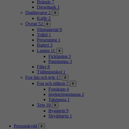
Bränsle
7
Dieseltank
1
Dagligvaror
2
Kaffe
2
Övrigt
52
Slipmaterial
9
Träkil
1
Presenning
1
Batteri
3
Lampa
11
Ficklampa
3
Pannlampa
3
Filter
8
Tjältiningskol
1
Fog lim och tejp
17
Fog och silikon
7
Fogskum
4
Injekteringsmassa
2
Takmassa
1
Tejp
10
Byggtejp
9
Skyddstejp
1
Personskydd