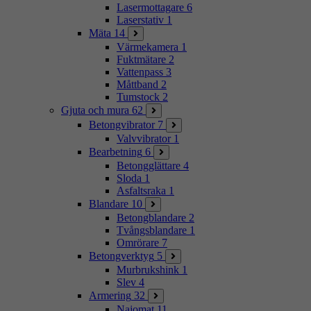
Lasermottagare
6
Laserstativ
1
Mäta
14
Värmekamera
1
Fuktmätare
2
Vattenpass
3
Måttband
2
Tumstock
2
Gjuta och mura
62
Betongvibrator
7
Valvvibrator
1
Bearbetning
6
Betongglättare
4
Sloda
1
Asfaltsraka
1
Blandare
10
Betongblandare
2
Tvångsblandare
1
Omrörare
7
Betongverktyg
5
Murbrukshink
1
Slev
4
Armering
32
Najomat
11