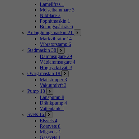
Lamellfräs
1
Mejselhammare
3
Nibblare
3
Popnitmaskin
1
Betongspårfräs
6
Anläggningsmaskin
21
Markvibrator
14
Vibratorstamp
6
Städmaskin
38
Dammsugare
29
Våtdammsugare
4
Högtryckstvätt
3
Övrig maskin
18
Mattstripper
3
Vakuumlyft
3
Pump
18
Länspump
8
Dränkpump
4
Vattentank
1
Svets
16
Elsvets
4
Rörsvets
8
Migsvets
1
Gassvets
1