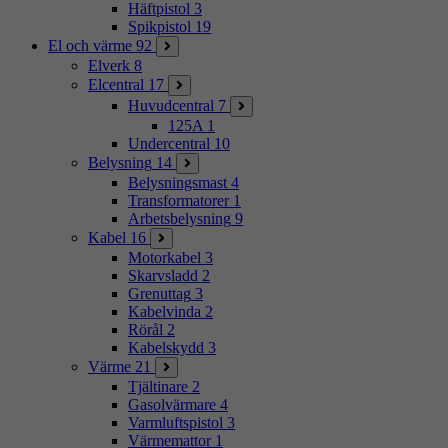
Häftpistol
3
Spikpistol
19
El och värme
92
Elverk
8
Elcentral
17
Huvudcentral
7
125A
1
Undercentral
10
Belysning
14
Belysningsmast
4
Transformatorer
1
Arbetsbelysning
9
Kabel
16
Motorkabel
3
Skarvsladd
2
Grenuttag
3
Kabelvinda
2
Rörål
2
Kabelskydd
3
Värme
21
Tjältinare
2
Gasolvärmare
4
Varmluftspistol
3
Värmemattor
1