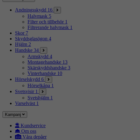
Andningsskydd
16
Halvmask
5
Filter och tillbehör
1
Filtrerande halvmask
1
Skor
7
Skyddsglasögon
4
Hjälm
2
Handske
34
Armskydd
4
Montagehandske
13
Skärskyddshandske
3
Vinterhandske
10
Hörselskydd
6
Hörselkåpa
1
Svetsvisir
1
Svetshjälm
1
Varselväst
1
Kampanj
Kundservice
Om oss
Våra depåer