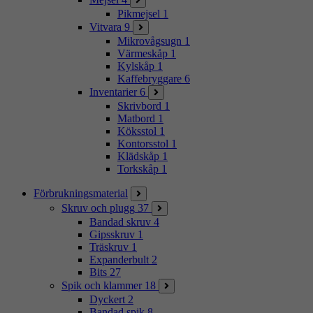
Pikmejsel
1
Vitvara
9
Mikrovågsugn
1
Värmeskåp
1
Kylskåp
1
Kaffebryggare
6
Inventarier
6
Skrivbord
1
Matbord
1
Köksstol
1
Kontorsstol
1
Klädskåp
1
Torkskåp
1
Förbrukningsmaterial
Skruv och plugg
37
Bandad skruv
4
Gipsskruv
1
Träskruv
1
Expanderbult
2
Bits
27
Spik och klammer
18
Dyckert
2
Bandad spik
8