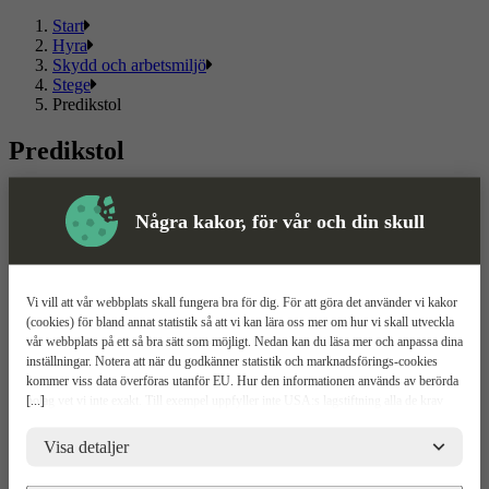
Start
Hyra
Skydd och arbetsmiljö
Stege
Predikstol
Predikstol
Välj mellan flera olika
predikstolar
och kända märken. Här hittar
du ett sortiment som passar både privat och proffs.
Några kakor, för vår och din skull
Läs mer
Läs mindre
Om ToolPal
Vi vill att vår webbplats skall fungera bra för dig. För att göra det använder vi kakor
(cookies) för bland annat statistik så att vi kan lära oss mer om hur vi skall utveckla
Om oss
vår webbplats på ett så bra sätt som möjligt. Nedan kan du läsa mer och anpassa dina
5 enkla steg
inställningar. Notera att när du godkänner statistik och marknadsförings-cookies
Bli kund
kommer viss data överföras utanför EU. Hur den informationen används av berörda
Våra depåer
[...]
bolag vet vi inte exakt. Till exempel uppfyller inte USA:s lagstiftning alla de krav
Boka demo
gällande hantering av personuppgifter som ställs inom EU, vilket kan innebära vissa
Vattenrening
risker för dina personuppgifter. De berörda bolagen måste lämna över uppgifter till
Visa detaljer
ToolPal To Go
brottsbekämpande myndigheter i USA om de får en sådan begäran. Det kan dock
vara svårt eller omöjligt för dig att hävda dina rättigheter, t.ex. rätten till radering,