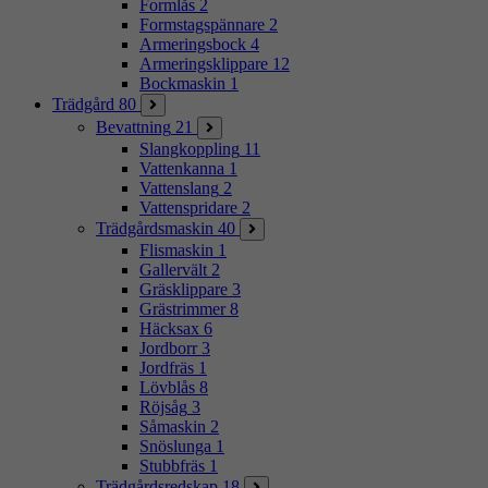
Formlås
2
Formstagspännare
2
Armeringsbock
4
Armeringsklippare
12
Bockmaskin
1
Trädgård
80
Bevattning
21
Slangkoppling
11
Vattenkanna
1
Vattenslang
2
Vattenspridare
2
Trädgårdsmaskin
40
Flismaskin
1
Gallervält
2
Gräsklippare
3
Grästrimmer
8
Häcksax
6
Jordborr
3
Jordfräs
1
Lövblås
8
Röjsåg
3
Såmaskin
2
Snöslunga
1
Stubbfräs
1
Trädgårdsredskap
18