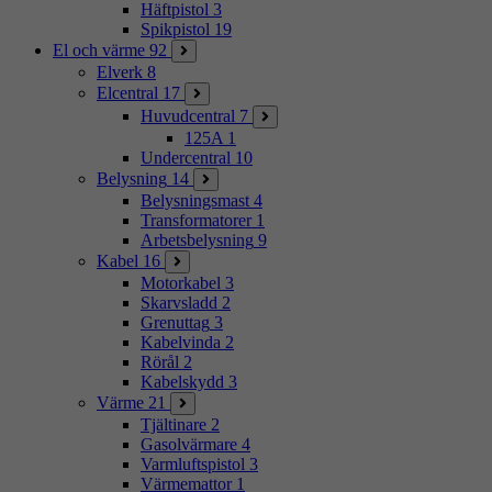
Häftpistol
3
Spikpistol
19
El och värme
92
Elverk
8
Elcentral
17
Huvudcentral
7
125A
1
Undercentral
10
Belysning
14
Belysningsmast
4
Transformatorer
1
Arbetsbelysning
9
Kabel
16
Motorkabel
3
Skarvsladd
2
Grenuttag
3
Kabelvinda
2
Rörål
2
Kabelskydd
3
Värme
21
Tjältinare
2
Gasolvärmare
4
Varmluftspistol
3
Värmemattor
1