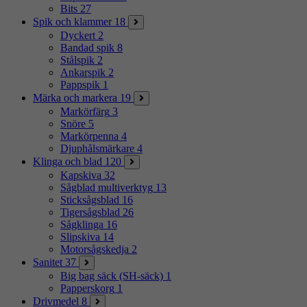
Bits
27
Spik och klammer
18
Dyckert
2
Bandad spik
8
Stålspik
2
Ankarspik
2
Pappspik
1
Märka och markera
19
Markörfärg
3
Snöre
5
Markörpenna
4
Djuphålsmärkare
4
Klinga och blad
120
Kapskiva
32
Sågblad multiverktyg
13
Sticksågsblad
16
Tigersågsblad
26
Sågklinga
16
Slipskiva
14
Motorsågskedja
2
Sanitet
37
Big bag säck (SH-säck)
1
Papperskorg
1
Drivmedel
8