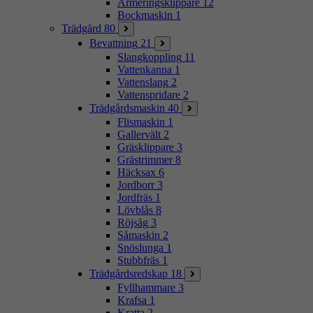
Armeringsklippare
12
Bockmaskin
1
Trädgård
80
Bevattning
21
Slangkoppling
11
Vattenkanna
1
Vattenslang
2
Vattenspridare
2
Trädgårdsmaskin
40
Flismaskin
1
Gallervält
2
Gräsklippare
3
Grästrimmer
8
Häcksax
6
Jordborr
3
Jordfräs
1
Lövblås
8
Röjsåg
3
Såmaskin
2
Snöslunga
1
Stubbfräs
1
Trädgårdsredskap
18
Fyllhammare
3
Krafsa
1
Kratta
2