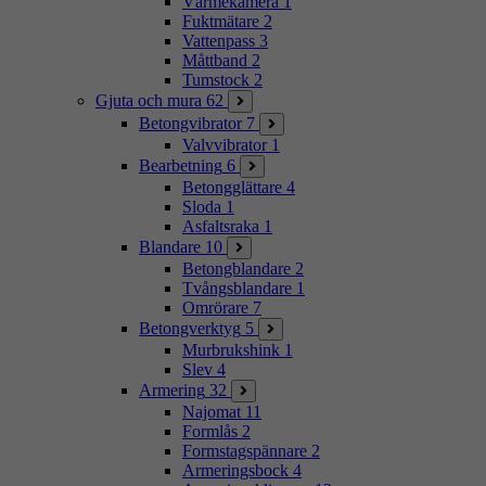
Värmekamera
1
Fuktmätare
2
Vattenpass
3
Måttband
2
Tumstock
2
Gjuta och mura
62
Betongvibrator
7
Valvvibrator
1
Bearbetning
6
Betongglättare
4
Sloda
1
Asfaltsraka
1
Blandare
10
Betongblandare
2
Tvångsblandare
1
Omrörare
7
Betongverktyg
5
Murbrukshink
1
Slev
4
Armering
32
Najomat
11
Formlås
2
Formstagspännare
2
Armeringsbock
4