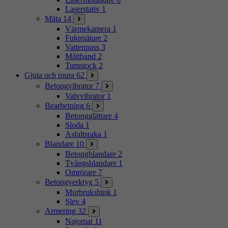
Laserstativ
1
Mäta
14
Värmekamera
1
Fuktmätare
2
Vattenpass
3
Måttband
2
Tumstock
2
Gjuta och mura
62
Betongvibrator
7
Valvvibrator
1
Bearbetning
6
Betongglättare
4
Sloda
1
Asfaltsraka
1
Blandare
10
Betongblandare
2
Tvångsblandare
1
Omrörare
7
Betongverktyg
5
Murbrukshink
1
Slev
4
Armering
32
Najomat
11