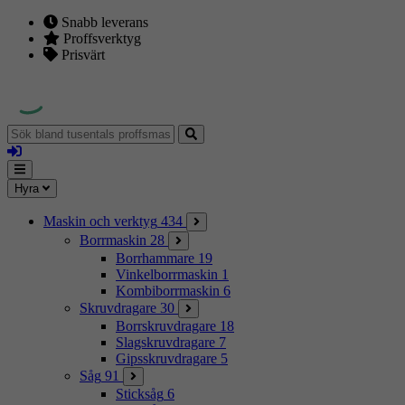
Snabb leverans
Proffsverktyg
Prisvärt
Sök
bland
Logga
tusentals
in
proffsmaskiner
Mina
Meny
Hyra
sidor
Maskin och verktyg
434
Borrmaskin
28
Borrhammare
19
Vinkelborrmaskin
1
Kombiborrmaskin
6
Skruvdragare
30
Borrskruvdragare
18
Slagskruvdragare
7
Gipsskruvdragare
5
Såg
91
Sticksåg
6