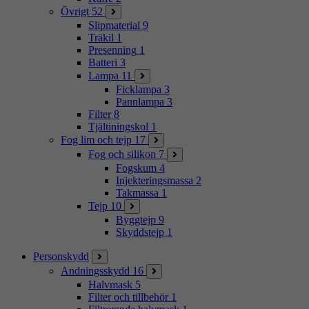
Övrigt
52
Slipmaterial
9
Träkil
1
Presenning
1
Batteri
3
Lampa
11
Ficklampa
3
Pannlampa
3
Filter
8
Tjältiningskol
1
Fog lim och tejp
17
Fog och silikon
7
Fogskum
4
Injekteringsmassa
2
Takmassa
1
Tejp
10
Byggtejp
9
Skyddstejp
1
Personskydd
Andningsskydd
16
Halvmask
5
Filter och tillbehör
1