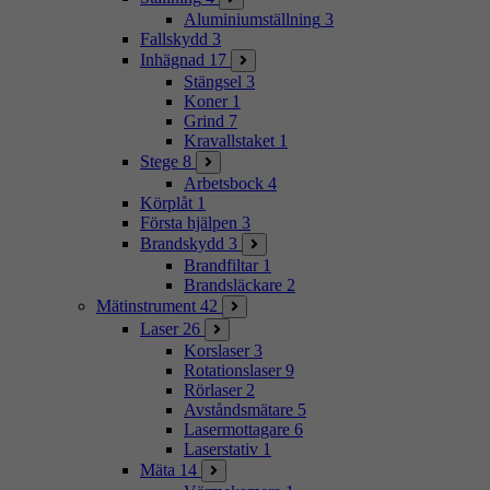
Aluminiumställning
3
Fallskydd
3
Inhägnad
17
Stängsel
3
Koner
1
Grind
7
Kravallstaket
1
Stege
8
Arbetsbock
4
Körplåt
1
Första hjälpen
3
Brandskydd
3
Brandfiltar
1
Brandsläckare
2
Mätinstrument
42
Laser
26
Korslaser
3
Rotationslaser
9
Rörlaser
2
Avståndsmätare
5
Lasermottagare
6
Laserstativ
1
Mäta
14