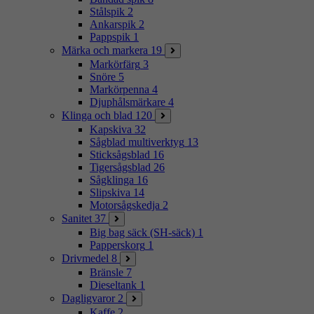
Stålspik
2
Ankarspik
2
Pappspik
1
Märka och markera
19
Markörfärg
3
Snöre
5
Markörpenna
4
Djuphålsmärkare
4
Klinga och blad
120
Kapskiva
32
Sågblad multiverktyg
13
Sticksågsblad
16
Tigersågsblad
26
Sågklinga
16
Slipskiva
14
Motorsågskedja
2
Sanitet
37
Big bag säck (SH-säck)
1
Papperskorg
1
Drivmedel
8
Bränsle
7
Dieseltank
1
Dagligvaror
2
Kaffe
2