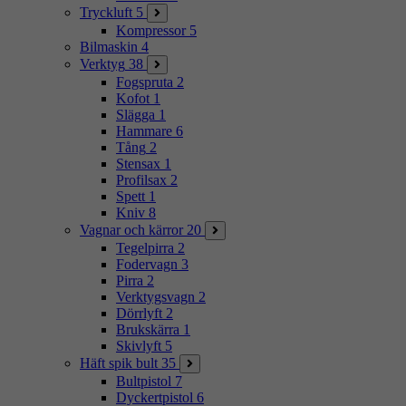
Tryckluft
5
Kompressor
5
Bilmaskin
4
Verktyg
38
Fogspruta
2
Kofot
1
Slägga
1
Hammare
6
Tång
2
Stensax
1
Profilsax
2
Spett
1
Kniv
8
Vagnar och kärror
20
Tegelpirra
2
Fodervagn
3
Pirra
2
Verktygsvagn
2
Dörrlyft
2
Brukskärra
1
Skivlyft
5
Häft spik bult
35
Bultpistol
7
Dyckertpistol
6