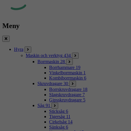
Meny
Stäng
Hyra
Maskin och verktyg
434
Borrmaskin
28
Borrhammare
19
Vinkelborrmaskin
1
Kombiborrmaskin
6
Skruvdragare
30
Borrskruvdragare
18
Slagskruvdragare
7
Gipsskruvdragare
5
Såg
91
Sticksåg
6
Tigersåg
11
Cirkelsåg
14
Sänksåg
6