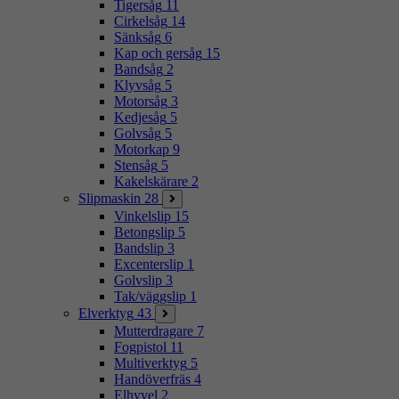
Tigersåg
11
Cirkelsåg
14
Sänksåg
6
Kap och gersåg
15
Bandsåg
2
Klyvsåg
5
Motorsåg
3
Kedjesåg
5
Golvsåg
5
Motorkap
9
Stensåg
5
Kakelskärare
2
Slipmaskin
28
Vinkelslip
15
Betongslip
5
Bandslip
3
Excenterslip
1
Golvslip
3
Tak/väggslip
1
Elverktyg
43
Mutterdragare
7
Fogpistol
11
Multiverktyg
5
Handöverfräs
4
Elhyvel
2