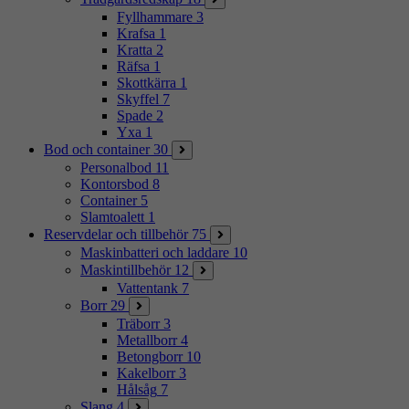
Fyllhammare
3
Krafsa
1
Kratta
2
Räfsa
1
Skottkärra
1
Skyffel
7
Spade
2
Yxa
1
Bod och container
30
Personalbod
11
Kontorsbod
8
Container
5
Slamtoalett
1
Reservdelar och tillbehör
75
Maskinbatteri och laddare
10
Maskintillbehör
12
Vattentank
7
Borr
29
Träborr
3
Metallborr
4
Betongborr
10
Kakelborr
3
Hålsåg
7
Slang
4