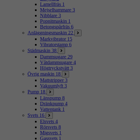
Lamellfräs
1
Mejselhammare
3
Nibblare
3
Popnitmaskin
1
Betongspårfräs
6
Anläggningsmaskin
22
Markvibrator
15
Vibratorstamp
6
Städmaskin
38
Dammsugare
29
Våtdammsugare
4
Högtryckstvätt
3
Övrig maskin
18
Mattstripper
3
Vakuumlyft
3
Pump
18
Länspump
8
Dränkpump
4
Vattentank
1
Svets
16
Elsvets
4
Rörsvets
8
Migsvets
1
Gassvets
1