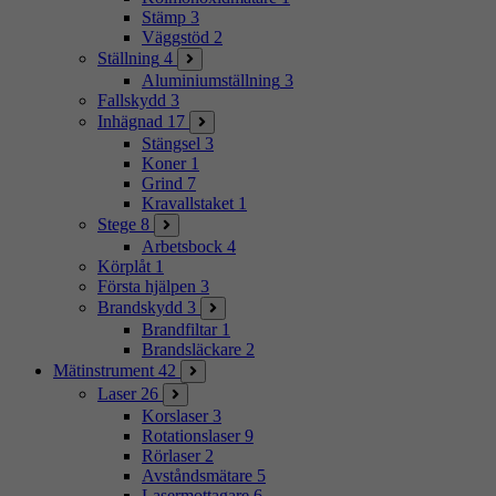
Stämp
3
Väggstöd
2
Ställning
4
Aluminiumställning
3
Fallskydd
3
Inhägnad
17
Stängsel
3
Koner
1
Grind
7
Kravallstaket
1
Stege
8
Arbetsbock
4
Körplåt
1
Första hjälpen
3
Brandskydd
3
Brandfiltar
1
Brandsläckare
2
Mätinstrument
42
Laser
26
Korslaser
3
Rotationslaser
9
Rörlaser
2
Avståndsmätare
5
Lasermottagare
6