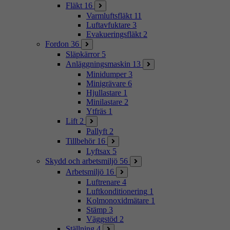
Fläkt
16
Varmluftsfläkt
11
Luftavfuktare
3
Evakueringsfläkt
2
Fordon
36
Släpkärror
5
Anläggningsmaskin
13
Minidumper
3
Minigrävare
6
Hjullastare
1
Minilastare
2
Ytfräs
1
Lift
2
Pallyft
2
Tillbehör
16
Lyftsax
5
Skydd och arbetsmiljö
56
Arbetsmiljö
16
Luftrenare
4
Luftkonditionering
1
Kolmonoxidmätare
1
Stämp
3
Väggstöd
2
Ställning
4