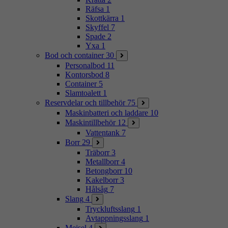
Räfsa
1
Skottkärra
1
Skyffel
7
Spade
2
Yxa
1
Bod och container
30
Personalbod
11
Kontorsbod
8
Container
5
Slamtoalett
1
Reservdelar och tillbehör
75
Maskinbatteri och laddare
10
Maskintillbehör
12
Vattentank
7
Borr
29
Träborr
3
Metallborr
4
Betongborr
10
Kakelborr
3
Hålsåg
7
Slang
4
Tryckluftsslang
1
Avtappningsslang
1
Mejsel
4