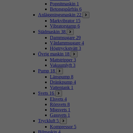
Popnitmaskin
1
Betongspårfräs
6
Anläggningsmaskin
22
Markvibrator
15
Vibratorstamp
6
Städmaskin
38
Dammsugare
29
Våtdammsugare
4
Högtryckstvätt
3
Övrig maskin
18
Mattstripper
3
Vakuumlyft
3
Pump
18
Länspump
8
Dränkpump
4
Vattentank
1
Svets
16
Elsvets
4
Rörsvets
8
Migsvets
1
Gassvets
1
Tryckluft
5
Kompressor
5
Bilmaskin
4