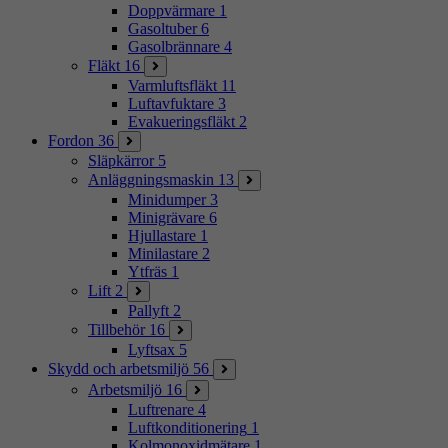
Doppvärmare
1
Gasoltuber
6
Gasolbrännare
4
Fläkt
16
Varmluftsfläkt
11
Luftavfuktare
3
Evakueringsfläkt
2
Fordon
36
Släpkärror
5
Anläggningsmaskin
13
Minidumper
3
Minigrävare
6
Hjullastare
1
Minilastare
2
Ytfräs
1
Lift
2
Pallyft
2
Tillbehör
16
Lyftsax
5
Skydd och arbetsmiljö
56
Arbetsmiljö
16
Luftrenare
4
Luftkonditionering
1
Kolmonoxidmätare
1