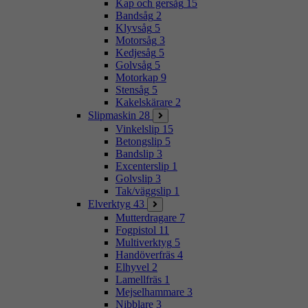
Kap och gersåg
15
Bandsåg
2
Klyvsåg
5
Motorsåg
3
Kedjesåg
5
Golvsåg
5
Motorkap
9
Stensåg
5
Kakelskärare
2
Slipmaskin
28
Vinkelslip
15
Betongslip
5
Bandslip
3
Excenterslip
1
Golvslip
3
Tak/väggslip
1
Elverktyg
43
Mutterdragare
7
Fogpistol
11
Multiverktyg
5
Handöverfräs
4
Elhyvel
2
Lamellfräs
1
Mejselhammare
3
Nibblare
3