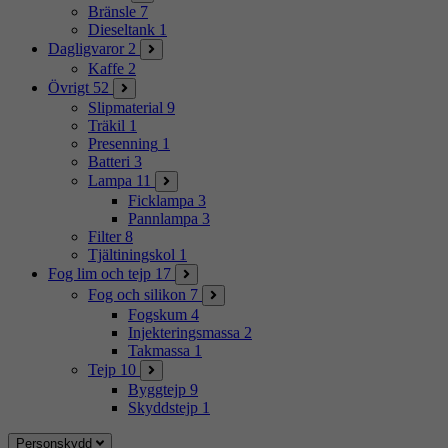
Bränsle
7
Dieseltank
1
Dagligvaror
2
Kaffe
2
Övrigt
52
Slipmaterial
9
Träkil
1
Presenning
1
Batteri
3
Lampa
11
Ficklampa
3
Pannlampa
3
Filter
8
Tjältiningskol
1
Fog lim och tejp
17
Fog och silikon
7
Fogskum
4
Injekteringsmassa
2
Takmassa
1
Tejp
10
Byggtejp
9
Skyddstejp
1
Personskydd