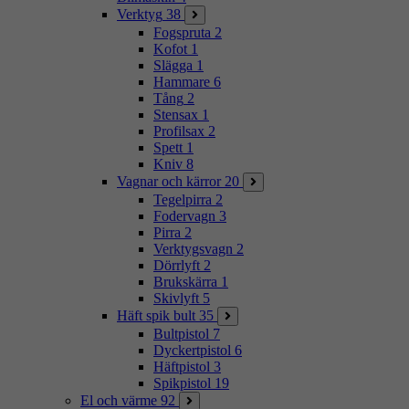
Verktyg
38
Fogspruta
2
Kofot
1
Slägga
1
Hammare
6
Tång
2
Stensax
1
Profilsax
2
Spett
1
Kniv
8
Vagnar och kärror
20
Tegelpirra
2
Fodervagn
3
Pirra
2
Verktygsvagn
2
Dörrlyft
2
Brukskärra
1
Skivlyft
5
Häft spik bult
35
Bultpistol
7
Dyckertpistol
6
Häftpistol
3
Spikpistol
19
El och värme
92