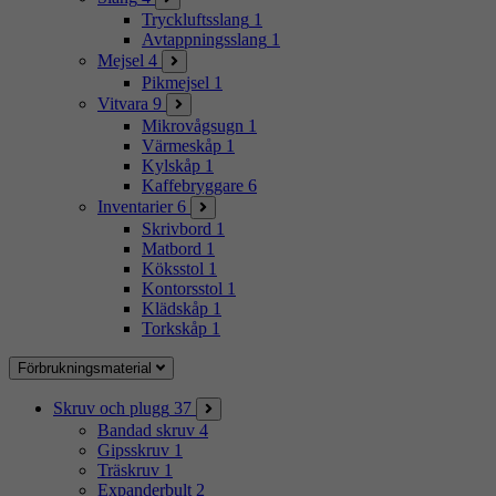
Tryckluftsslang
1
Avtappningsslang
1
Mejsel
4
Pikmejsel
1
Vitvara
9
Mikrovågsugn
1
Värmeskåp
1
Kylskåp
1
Kaffebryggare
6
Inventarier
6
Skrivbord
1
Matbord
1
Köksstol
1
Kontorsstol
1
Klädskåp
1
Torkskåp
1
Förbrukningsmaterial
Skruv och plugg
37
Bandad skruv
4
Gipsskruv
1
Träskruv
1
Expanderbult
2