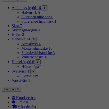
Andningsskydd
16
Halvmask
5
Filter och tillbehör
1
Filtrerande halvmask
1
Skor
7
Skyddsglasögon
4
Hjälm
2
Handske
34
Armskydd
4
Montagehandske
13
Skärskyddshandske
3
Vinterhandske
10
Hörselskydd
6
Hörselkåpa
1
Svetsvisir
1
Svetshjälm
1
Varselväst
1
Kampanj
Kundservice
Om oss
Våra depåer