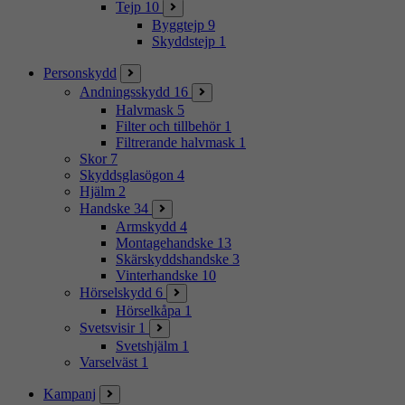
Tejp
10
Byggtejp
9
Skyddstejp
1
Personskydd
Andningsskydd
16
Halvmask
5
Filter och tillbehör
1
Filtrerande halvmask
1
Skor
7
Skyddsglasögon
4
Hjälm
2
Handske
34
Armskydd
4
Montagehandske
13
Skärskyddshandske
3
Vinterhandske
10
Hörselskydd
6
Hörselkåpa
1
Svetsvisir
1
Svetshjälm
1
Varselväst
1
Kampanj