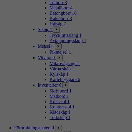
Träborr
3
Metallborr
4
Betongborr
10
Kakelborr
3
Hålsåg
7
Slang
4
Tryckluftsslang
1
Avtappningsslang
1
Mejsel
4
Pikmejsel
1
Vitvara
9
Mikrovågsugn
1
Värmeskåp
1
Kylskåp
1
Kaffebryggare
6
Inventarier
6
Skrivbord
1
Matbord
1
Köksstol
1
Kontorsstol
1
Klädskåp
1
Torkskåp
1
Förbrukningsmaterial