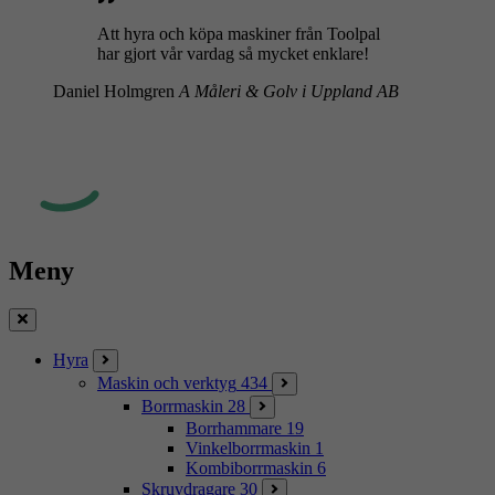
Att hyra och köpa maskiner från Toolpal
har gjort vår vardag så mycket enklare!
Daniel Holmgren
A Måleri & Golv i Uppland AB
Meny
Stäng
Hyra
Maskin och verktyg
434
Borrmaskin
28
Borrhammare
19
Vinkelborrmaskin
1
Kombiborrmaskin
6
Skruvdragare
30