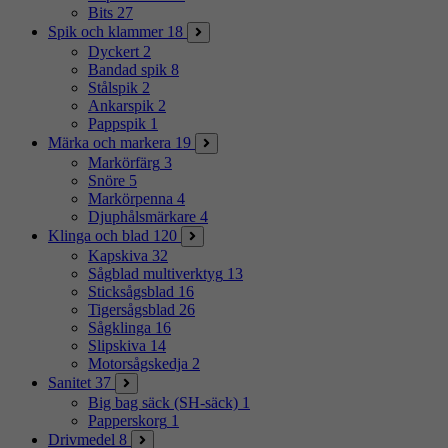
Bits
27
Spik och klammer
18
Dyckert
2
Bandad spik
8
Stålspik
2
Ankarspik
2
Pappspik
1
Märka och markera
19
Markörfärg
3
Snöre
5
Markörpenna
4
Djuphålsmärkare
4
Klinga och blad
120
Kapskiva
32
Sågblad multiverktyg
13
Sticksågsblad
16
Tigersågsblad
26
Sågklinga
16
Slipskiva
14
Motorsågskedja
2
Sanitet
37
Big bag säck (SH-säck)
1
Papperskorg
1
Drivmedel
8