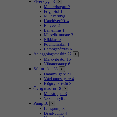
Elverktyg
43
Mutterdragare
7
Fogpistol
11
Multiverktyg
5
Handöverfräs
4
Elhyvel
2
Lamellfräs
1
Mejselhammare
3
Nibblare
3
Popnitmaskin
1
Betongspårfräs
6
Anläggningsmaskin
22
Markvibrator
15
Vibratorstamp
6
Städmaskin
38
Dammsugare
29
Våtdammsugare
4
Högtryckstvätt
3
Övrig maskin
18
Mattstripper
3
Vakuumlyft
3
Pump
18
Länspump
8
Dränkpump
4