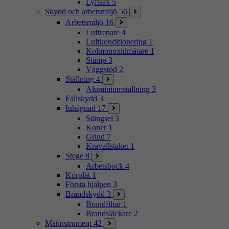
Lyftsax
5
Skydd och arbetsmiljö
56
Arbetsmiljö
16
Luftrenare
4
Luftkonditionering
1
Kolmonoxidmätare
1
Stämp
3
Väggstöd
2
Ställning
4
Aluminiumställning
3
Fallskydd
3
Inhägnad
17
Stängsel
3
Koner
1
Grind
7
Kravallstaket
1
Stege
8
Arbetsbock
4
Körplåt
1
Första hjälpen
3
Brandskydd
3
Brandfiltar
1
Brandsläckare
2
Mätinstrument
42