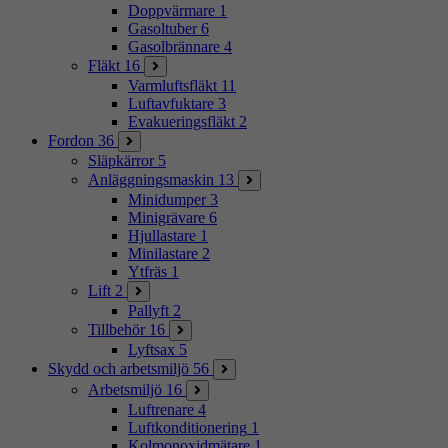
Doppvärmare
1
Gasoltuber
6
Gasolbrännare
4
Fläkt
16
Varmluftsfläkt
11
Luftavfuktare
3
Evakueringsfläkt
2
Fordon
36
Släpkärror
5
Anläggningsmaskin
13
Minidumper
3
Minigrävare
6
Hjullastare
1
Minilastare
2
Ytfräs
1
Lift
2
Pallyft
2
Tillbehör
16
Lyftsax
5
Skydd och arbetsmiljö
56
Arbetsmiljö
16
Luftrenare
4
Luftkonditionering
1
Kolmonoxidmätare
1