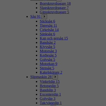
Borrskruvdragare
18
Slagskruvdragare
7
Gipsskruvdragare
5
Såg
91
Sticksåg
6
Tigersåg
11
Cirkelsåg
14
Sänksåg
6
Kap och gersåg
15
Bandsåg
2
Klyvsåg
5
Motorsåg
3
Kedjesåg
5
Golvsåg
5
Motorkap
9
Stensåg
5
Kakelskärare
2
Slipmaskin
28
Vinkelslip
15
Betongslip
5
Bandslip
3
Excenterslip
1
Golvslip
3
Tak/väggslip
1