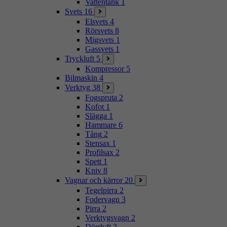
Vattentank
1
Svets
16
Elsvets
4
Rörsvets
8
Migsvets
1
Gassvets
1
Tryckluft
5
Kompressor
5
Bilmaskin
4
Verktyg
38
Fogspruta
2
Kofot
1
Slägga
1
Hammare
6
Tång
2
Stensax
1
Profilsax
2
Spett
1
Kniv
8
Vagnar och kärror
20
Tegelpirra
2
Fodervagn
3
Pirra
2
Verktygsvagn
2
Dörrlyft
2