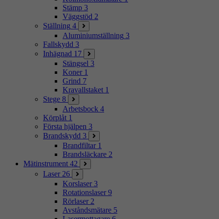
Stämp
3
Väggstöd
2
Ställning
4
Aluminiumställning
3
Fallskydd
3
Inhägnad
17
Stängsel
3
Koner
1
Grind
7
Kravallstaket
1
Stege
8
Arbetsbock
4
Körplåt
1
Första hjälpen
3
Brandskydd
3
Brandfiltar
1
Brandsläckare
2
Mätinstrument
42
Laser
26
Korslaser
3
Rotationslaser
9
Rörlaser
2
Avståndsmätare
5
Lasermottagare
6