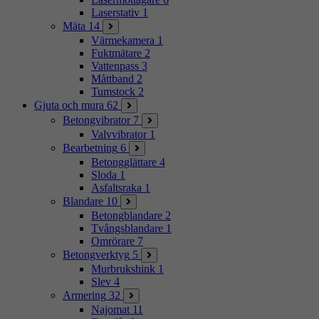
Laserstativ
1
Mäta
14
Värmekamera
1
Fuktmätare
2
Vattenpass
3
Måttband
2
Tumstock
2
Gjuta och mura
62
Betongvibrator
7
Valvvibrator
1
Bearbetning
6
Betongglättare
4
Sloda
1
Asfaltsraka
1
Blandare
10
Betongblandare
2
Tvångsblandare
1
Omrörare
7
Betongverktyg
5
Murbrukshink
1
Slev
4
Armering
32
Najomat
11