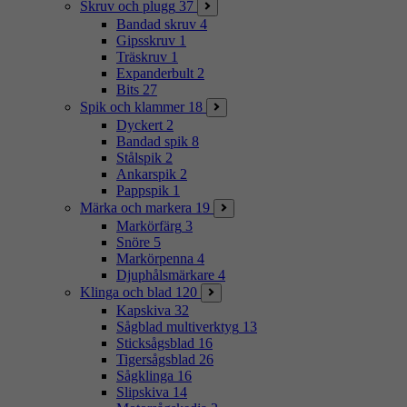
Skruv och plugg
37
Bandad skruv
4
Gipsskruv
1
Träskruv
1
Expanderbult
2
Bits
27
Spik och klammer
18
Dyckert
2
Bandad spik
8
Stålspik
2
Ankarspik
2
Pappspik
1
Märka och markera
19
Markörfärg
3
Snöre
5
Markörpenna
4
Djuphålsmärkare
4
Klinga och blad
120
Kapskiva
32
Sågblad multiverktyg
13
Sticksågsblad
16
Tigersågsblad
26
Sågklinga
16
Slipskiva
14