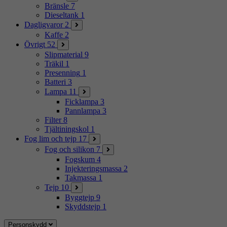
Bränsle
7
Dieseltank
1
Dagligvaror
2
Kaffe
2
Övrigt
52
Slipmaterial
9
Träkil
1
Presenning
1
Batteri
3
Lampa
11
Ficklampa
3
Pannlampa
3
Filter
8
Tjältiningskol
1
Fog lim och tejp
17
Fog och silikon
7
Fogskum
4
Injekteringsmassa
2
Takmassa
1
Tejp
10
Byggtejp
9
Skyddstejp
1
Personskydd