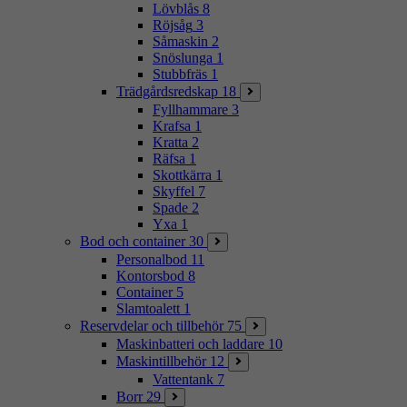
Lövblås
8
Röjsåg
3
Såmaskin
2
Snöslunga
1
Stubbfräs
1
Trädgårdsredskap
18
Fyllhammare
3
Krafsa
1
Kratta
2
Räfsa
1
Skottkärra
1
Skyffel
7
Spade
2
Yxa
1
Bod och container
30
Personalbod
11
Kontorsbod
8
Container
5
Slamtoalett
1
Reservdelar och tillbehör
75
Maskinbatteri och laddare
10
Maskintillbehör
12
Vattentank
7
Borr
29