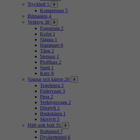
Tryckluft
5
Kompressor
5
Bilmaskin
4
Verktyg
38
Fogspruta
2
Kofot
1
Slägga
1
Hammare
6
Tång
2
Stensax
1
Profilsax
2
Spett
1
Kniv
8
Vagnar och kärror
20
Tegelpirra
2
Fodervagn
3
Pirra
2
Verktygsvagn
2
Dörrlyft
2
Brukskärra
1
Skivlyft
5
Häft spik bult
35
Bultpistol
7
Dyckertpistol
6