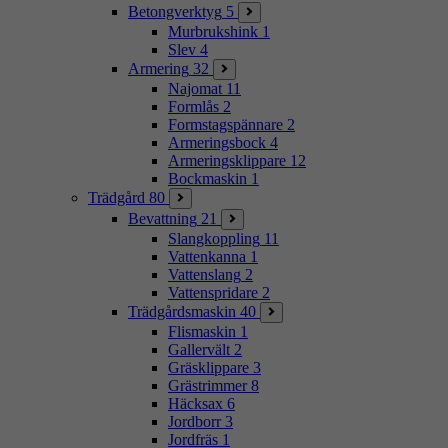
Betongverktyg
5
Murbrukshink
1
Slev
4
Armering
32
Najomat
11
Formlås
2
Formstagspännare
2
Armeringsbock
4
Armeringsklippare
12
Bockmaskin
1
Trädgård
80
Bevattning
21
Slangkoppling
11
Vattenkanna
1
Vattenslang
2
Vattenspridare
2
Trädgårdsmaskin
40
Flismaskin
1
Gallervält
2
Gräsklippare
3
Grästrimmer
8
Häcksax
6
Jordborr
3
Jordfräs
1