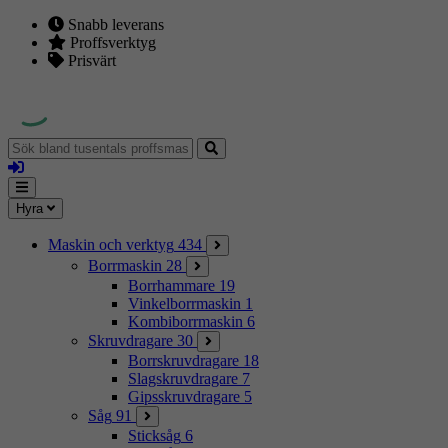
Snabb leverans
Proffsverktyg
Prisvärt
Sök
bland
Logga
tusentals
in
proffsmaskiner
Mina
Meny
Hyra
sidor
Maskin och verktyg
434
Borrmaskin
28
Borrhammare
19
Vinkelborrmaskin
1
Kombiborrmaskin
6
Skruvdragare
30
Borrskruvdragare
18
Slagskruvdragare
7
Gipsskruvdragare
5
Såg
91
Sticksåg
6