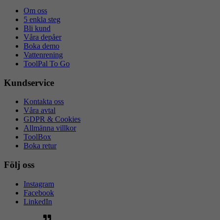
Om oss
5 enkla steg
Bli kund
Våra depåer
Boka demo
Vattenrening
ToolPal To Go
Kundservice
Kontakta oss
Våra avtal
GDPR & Cookies
Allmänna villkor
ToolBox
Boka retur
Följ oss
Instagram
Facebook
LinkedIn