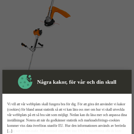
Några kakor, för vår och din skull
Grästrimmer
Mer information
Vi vill att vår webbplats skall fungera bra för dig. För att göra det använder vi kakor
Stihl FS 461 C-EM
(cookies) för bland annat statistik så att vi kan lära oss mer om hur vi skall utveckla
vår webbplats på ett så bra sätt som möjligt. Nedan kan du läsa mer och anpassa dina
inställningar. Notera att när du godkänner statistik och marknadsförings-cookies
2,2 kW
kommer viss data överföras utanför EU. Hur den informationen används av berörda
ø520 skärbredd
[...]
bolag vet vi inte exakt. Till exempel uppfyller inte USA:s lagstiftning alla de krav
Antivibrationssystem