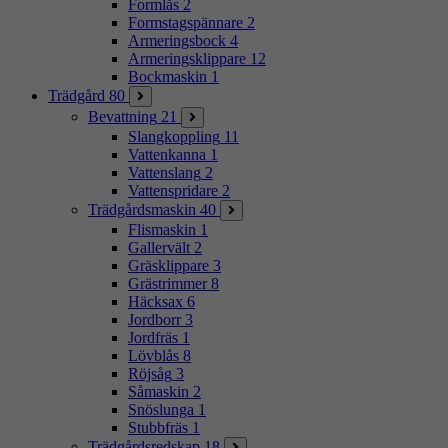
Formlås
2
Formstagspännare
2
Armeringsbock
4
Armeringsklippare
12
Bockmaskin
1
Trädgård
80
Bevattning
21
Slangkoppling
11
Vattenkanna
1
Vattenslang
2
Vattenspridare
2
Trädgårdsmaskin
40
Flismaskin
1
Gallervält
2
Gräsklippare
3
Grästrimmer
8
Häcksax
6
Jordborr
3
Jordfräs
1
Lövblås
8
Röjsåg
3
Såmaskin
2
Snöslunga
1
Stubbfräs
1
Trädgårdsredskap
18