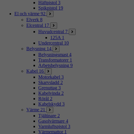
Häftpistol
3
Spikpistol
19
El och värme
92
Elverk
8
Elcentral
17
Huvudcentral
7
125A
1
Undercentral
10
Belysning
14
Belysningsmast
4
Transformatorer
1
Arbetsbelysning
9
Kabel
16
Motorkabel
3
Skarvsladd
2
Grenuttag
3
Kabelvinda
2
Rörål
2
Kabelskydd
3
Värme
21
Tjältinare
2
Gasolvärmare
4
Varmluftspistol
3
Värmemattor
1