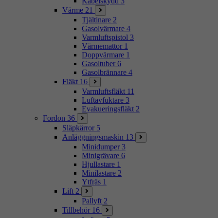
Kabelskydd
3
Värme
21
Tjältinare
2
Gasolvärmare
4
Varmluftspistol
3
Värmemattor
1
Doppvärmare
1
Gasoltuber
6
Gasolbrännare
4
Fläkt
16
Varmluftsfläkt
11
Luftavfuktare
3
Evakueringsfläkt
2
Fordon
36
Släpkärror
5
Anläggningsmaskin
13
Minidumper
3
Minigrävare
6
Hjullastare
1
Minilastare
2
Ytfräs
1
Lift
2
Pallyft
2
Tillbehör
16