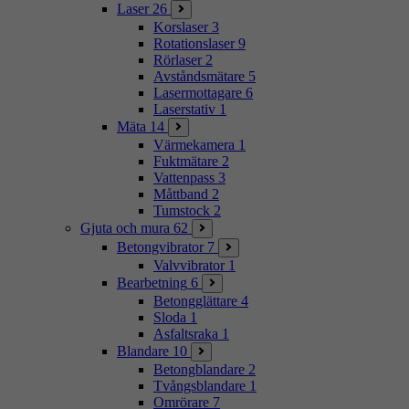
Laser
26
Korslaser
3
Rotationslaser
9
Rörlaser
2
Avståndsmätare
5
Lasermottagare
6
Laserstativ
1
Mäta
14
Värmekamera
1
Fuktmätare
2
Vattenpass
3
Måttband
2
Tumstock
2
Gjuta och mura
62
Betongvibrator
7
Valvvibrator
1
Bearbetning
6
Betongglättare
4
Sloda
1
Asfaltsraka
1
Blandare
10
Betongblandare
2
Tvångsblandare
1
Omrörare
7