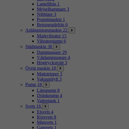
Lamellfräs
1
Mejselhammare
3
Nibblare
3
Popnitmaskin
1
Betongspårfräs
6
Anläggningsmaskin
22
Markvibrator
15
Vibratorstamp
6
Städmaskin
38
Dammsugare
29
Våtdammsugare
4
Högtryckstvätt
3
Övrig maskin
18
Mattstripper
3
Vakuumlyft
3
Pump
18
Länspump
8
Dränkpump
4
Vattentank
1
Svets
16
Elsvets
4
Rörsvets
8
Migsvets
1
Gassvets
1