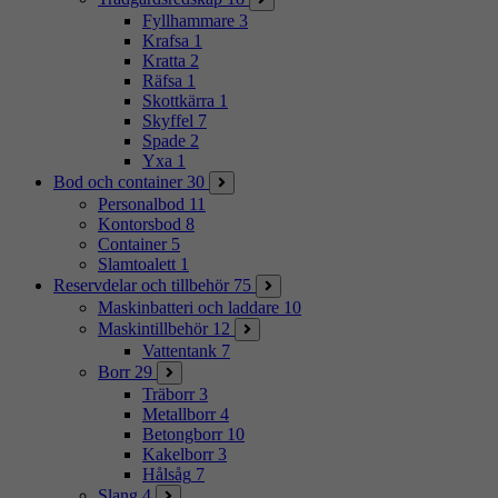
Fyllhammare
3
Krafsa
1
Kratta
2
Räfsa
1
Skottkärra
1
Skyffel
7
Spade
2
Yxa
1
Bod och container
30
Personalbod
11
Kontorsbod
8
Container
5
Slamtoalett
1
Reservdelar och tillbehör
75
Maskinbatteri och laddare
10
Maskintillbehör
12
Vattentank
7
Borr
29
Träborr
3
Metallborr
4
Betongborr
10
Kakelborr
3
Hålsåg
7
Slang
4