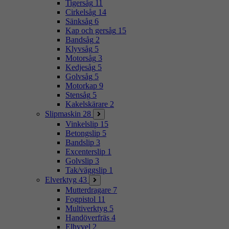
Tigersåg
11
Cirkelsåg
14
Sänksåg
6
Kap och gersåg
15
Bandsåg
2
Klyvsåg
5
Motorsåg
3
Kedjesåg
5
Golvsåg
5
Motorkap
9
Stensåg
5
Kakelskärare
2
Slipmaskin
28
Vinkelslip
15
Betongslip
5
Bandslip
3
Excenterslip
1
Golvslip
3
Tak/väggslip
1
Elverktyg
43
Mutterdragare
7
Fogpistol
11
Multiverktyg
5
Handöverfräs
4
Elhyvel
2