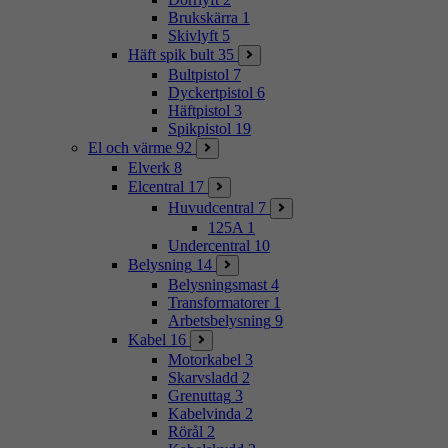
Brukskärra
1
Skivlyft
5
Häft spik bult
35
Bultpistol
7
Dyckertpistol
6
Häftpistol
3
Spikpistol
19
El och värme
92
Elverk
8
Elcentral
17
Huvudcentral
7
125A
1
Undercentral
10
Belysning
14
Belysningsmast
4
Transformatorer
1
Arbetsbelysning
9
Kabel
16
Motorkabel
3
Skarvsladd
2
Grenuttag
3
Kabelvinda
2
Rörål
2