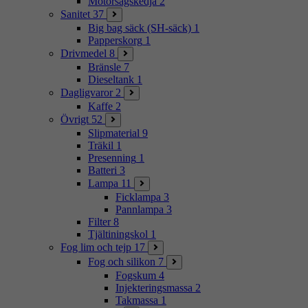
Motorsågskedja
2
Sanitet
37
Big bag säck (SH-säck)
1
Papperskorg
1
Drivmedel
8
Bränsle
7
Dieseltank
1
Dagligvaror
2
Kaffe
2
Övrigt
52
Slipmaterial
9
Träkil
1
Presenning
1
Batteri
3
Lampa
11
Ficklampa
3
Pannlampa
3
Filter
8
Tjältiningskol
1
Fog lim och tejp
17
Fog och silikon
7
Fogskum
4
Injekteringsmassa
2
Takmassa
1