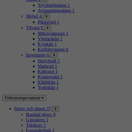
Tryckluftsslang
1
Avtappningsslang
1
Mejsel
4
Pikmejsel
1
Vitvara
9
Mikrovågsugn
1
Värmeskåp
1
Kylskåp
1
Kaffebryggare
6
Inventarier
6
Skrivbord
1
Matbord
1
Köksstol
1
Kontorsstol
1
Klädskåp
1
Torkskåp
1
Förbrukningsmaterial
Skruv och plugg
37
Bandad skruv
4
Gipsskruv
1
Träskruv
1
Expanderbult
2