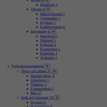
Pikmejsel
1
Vitvara
9
Mikrovågsugn
1
Värmeskåp
1
Kylskåp
1
Kaffebryggare
6
Inventarier
6
Skrivbord
1
Matbord
1
Köksstol
1
Kontorsstol
1
Klädskåp
1
Torkskåp
1
Förbrukningsmaterial
Skruv och plugg
37
Bandad skruv
4
Gipsskruv
1
Träskruv
1
Expanderbult
2
Bits
27
Spik och klammer
18
Dyckert
2
Bandad spik
8