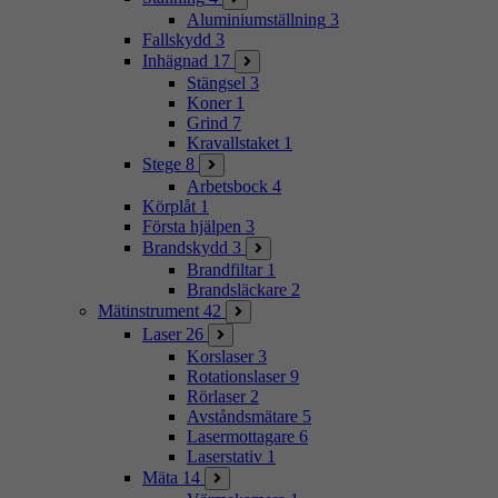
Aluminiumställning
3
Fallskydd
3
Inhägnad
17
Stängsel
3
Koner
1
Grind
7
Kravallstaket
1
Stege
8
Arbetsbock
4
Körplåt
1
Första hjälpen
3
Brandskydd
3
Brandfiltar
1
Brandsläckare
2
Mätinstrument
42
Laser
26
Korslaser
3
Rotationslaser
9
Rörlaser
2
Avståndsmätare
5
Lasermottagare
6
Laserstativ
1
Mäta
14