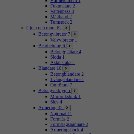
Värmekamera
1
Fuktmätare
2
Vattenpass
3
Måttband
2
Tumstock
2
Gjuta och mura
62
Betongvibrator
7
Valvvibrator
1
Bearbetning
6
Betongglättare
4
Sloda
1
Asfaltsraka
1
Blandare
10
Betongblandare
2
Tvångsblandare
1
Omrörare
7
Betongverktyg
5
Murbrukshink
1
Slev
4
Armering
32
Najomat
11
Formlås
2
Formstagspännare
2
Armeringsbock
4