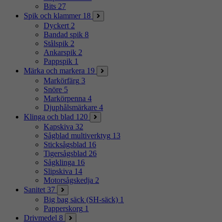
Bits
27
Spik och klammer
18
Dyckert
2
Bandad spik
8
Stålspik
2
Ankarspik
2
Pappspik
1
Märka och markera
19
Markörfärg
3
Snöre
5
Markörpenna
4
Djuphålsmärkare
4
Klinga och blad
120
Kapskiva
32
Sågblad multiverktyg
13
Sticksågsblad
16
Tigersågsblad
26
Sågklinga
16
Slipskiva
14
Motorsågskedja
2
Sanitet
37
Big bag säck (SH-säck)
1
Papperskorg
1
Drivmedel
8