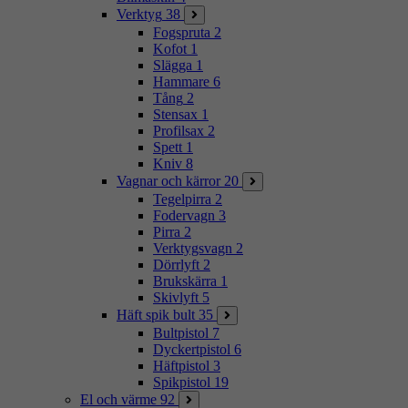
Verktyg
38
Fogspruta
2
Kofot
1
Slägga
1
Hammare
6
Tång
2
Stensax
1
Profilsax
2
Spett
1
Kniv
8
Vagnar och kärror
20
Tegelpirra
2
Fodervagn
3
Pirra
2
Verktygsvagn
2
Dörrlyft
2
Brukskärra
1
Skivlyft
5
Häft spik bult
35
Bultpistol
7
Dyckertpistol
6
Häftpistol
3
Spikpistol
19
El och värme
92