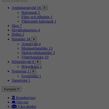
Andningsskydd
16
Halvmask
5
Filter och tillbehör
1
Filtrerande halvmask
1
Skor
7
Skyddsglasögon
4
Hjälm
2
Handske
34
Armskydd
4
Montagehandske
13
Skärskyddshandske
3
Vinterhandske
10
Hörselskydd
6
Hörselkåpa
1
Svetsvisir
1
Svetshjälm
1
Varselväst
1
Kampanj
Kundservice
Om oss
Våra depåer