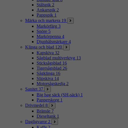
Stålspik
2
Ankarspik
2
Pappspik
1
Märka och markera
19
Markörfärg
3
Snöre
5
Markörpenna
4
Djuphålsmärkare
4
Klinga och blad
120
Kapskiva
32
Sågblad multiverktyg
13
Sticksågsblad
16
Tigersågsblad
26
Sågklinga
16
Slipskiva
14
Motorsågskedja
2
Sanitet
37
Big bag säck (SH-säck)
1
Papperskorg
1
Drivmedel
8
Bränsle
7
Dieseltank
1
Dagligvaror
2
Kaffe
2