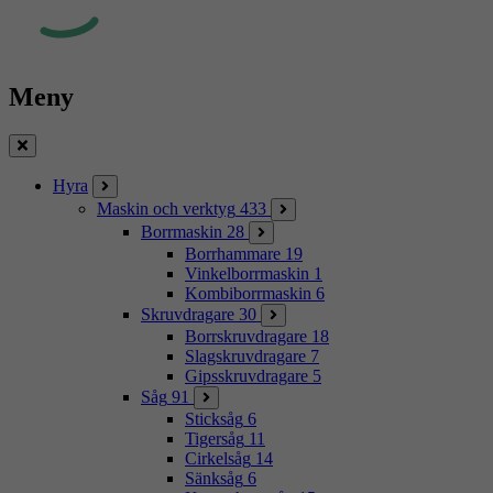
Meny
Stäng
Hyra
Maskin och verktyg
433
Borrmaskin
28
Borrhammare
19
Vinkelborrmaskin
1
Kombiborrmaskin
6
Skruvdragare
30
Borrskruvdragare
18
Slagskruvdragare
7
Gipsskruvdragare
5
Såg
91
Sticksåg
6
Tigersåg
11
Cirkelsåg
14
Sänksåg
6