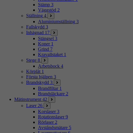
Stämp
3
Väggstöd
2
Ställning
4
Aluminiumställning
3
Fallskydd
3
Inhägnad
17
Stängsel
3
Koner
1
Grind
7
Kravallstaket
1
Stege
8
Arbetsbock
4
Körplåt
1
Första hjälpen
3
Brandskydd
3
Brandfiltar
1
Brandsläckare
2
Mätinstrument
42
Laser
26
Korslaser
3
Rotationslaser
9
Rörlaser
2
Avståndsmätare
5
Lasermottagare
6