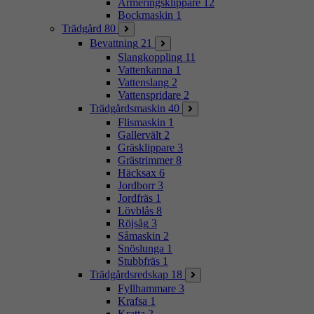
Armeringsklippare
12
Bockmaskin
1
Trädgård
80
Bevattning
21
Slangkoppling
11
Vattenkanna
1
Vattenslang
2
Vattenspridare
2
Trädgårdsmaskin
40
Flismaskin
1
Gallervält
2
Gräsklippare
3
Grästrimmer
8
Häcksax
6
Jordborr
3
Jordfräs
1
Lövblås
8
Röjsåg
3
Såmaskin
2
Snöslunga
1
Stubbfräs
1
Trädgårdsredskap
18
Fyllhammare
3
Krafsa
1
Kratta
2