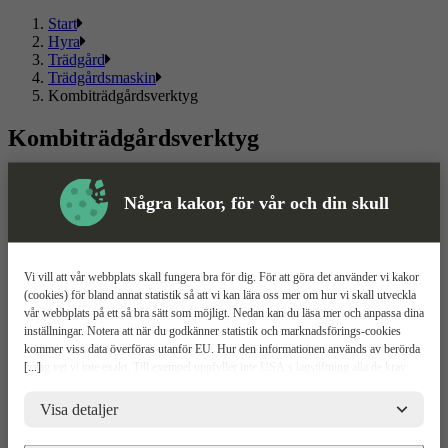
Start
Hyra
Trädgård
Trädgårdsmaskin
Kombiträdgårdsverktyg
Kombiträdgårdsverktyg
Här hittar du
kombiträdgårdsverktyg
, kända märken som passar
både privat och proffs.
Några kakor, för vår och din skull
Läs mer
Läs mindre
Om ToolPal
Vi vill att vår webbplats skall fungera bra för dig. För att göra det använder vi kakor
(cookies) för bland annat statistik så att vi kan lära oss mer om hur vi skall utveckla
Om oss
vår webbplats på ett så bra sätt som möjligt. Nedan kan du läsa mer och anpassa dina
5 enkla steg
inställningar. Notera att när du godkänner statistik och marknadsförings-cookies
Bli kund
kommer viss data överföras utanför EU. Hur den informationen används av berörda
Våra depåer
[...]
bolag vet vi inte exakt. Till exempel uppfyller inte USA:s lagstiftning alla de krav
Boka demo
gällande hantering av personuppgifter som ställs inom EU, vilket kan innebära vissa
Vattenrening
risker för dina personuppgifter. De berörda bolagen måste lämna över uppgifter till
Visa detaljer
ToolPal To Go
brottsbekämpande myndigheter i USA om de får en sådan begäran. Det kan dock
vara svårt eller omöjligt för dig att hävda dina rättigheter, t.ex. rätten till radering,