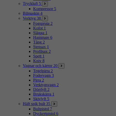
Tryckluft
5
Kompressor
5
Bilmaskin
4
Verktyg
38
Fogspruta
2
Kofot
1
Slägga
1
Hammare
6
Tång
2
Stensax
1
Profilsax
2
Spett
1
Kniv
8
Vagnar och kärror
20
Tegelpirra
2
Fodervagn
3
Pirra
2
Verktygsvagn
2
Dörrlyft
2
Brukskärra
1
Skivlyft
5
Häft spik bult
35
Bultpistol
7
Dyckertpistol
6