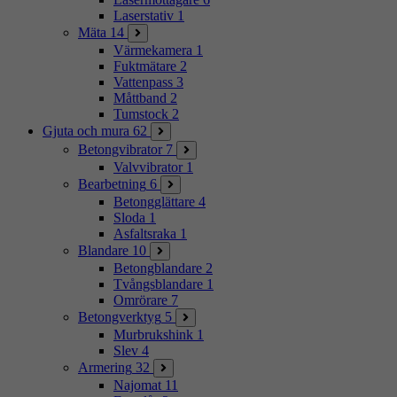
Laserstativ
1
Mäta
14
Värmekamera
1
Fuktmätare
2
Vattenpass
3
Måttband
2
Tumstock
2
Gjuta och mura
62
Betongvibrator
7
Valvvibrator
1
Bearbetning
6
Betongglättare
4
Sloda
1
Asfaltsraka
1
Blandare
10
Betongblandare
2
Tvångsblandare
1
Omrörare
7
Betongverktyg
5
Murbrukshink
1
Slev
4
Armering
32
Najomat
11