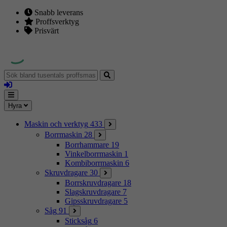
Snabb leverans
Proffsverktyg
Prisvärt
Sök
bland
Logga
tusentals
in
proffsmaskiner
Mina
Meny
Hyra
sidor
Maskin och verktyg
433
Borrmaskin
28
Borrhammare
19
Vinkelborrmaskin
1
Kombiborrmaskin
6
Skruvdragare
30
Borrskruvdragare
18
Slagskruvdragare
7
Gipsskruvdragare
5
Såg
91
Sticksåg
6