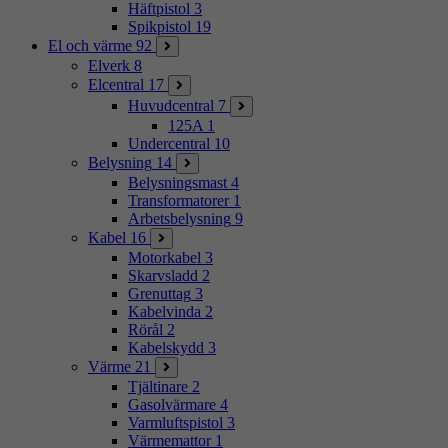
Häftpistol
3
Spikpistol
19
El och värme
92
Elverk
8
Elcentral
17
Huvudcentral
7
125A
1
Undercentral
10
Belysning
14
Belysningsmast
4
Transformatorer
1
Arbetsbelysning
9
Kabel
16
Motorkabel
3
Skarvsladd
2
Grenuttag
3
Kabelvinda
2
Rörål
2
Kabelskydd
3
Värme
21
Tjältinare
2
Gasolvärmare
4
Varmluftspistol
3
Värmemattor
1