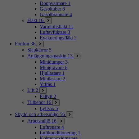
Doppvärmare
1
Gasoltuber
6
Gasolbrännare
4
Fläkt
16
Varmluftsfläkt
11
Luftavfuktare
3
Evakueringsfläkt
2
Fordon
36
Släpkärror
5
Anläggningsmaskin
13
Minidumper
3
Minigrävare
6
Hjullastare
1
Minilastare
2
Ytfräs
1
Lift
2
Pallyft
2
Tillbehör
16
Lyftsax
5
Skydd och arbetsmiljö
56
Arbetsmiljö
16
Luftrenare
4
Luftkonditionering
1
Kolmonoxidmätare
1