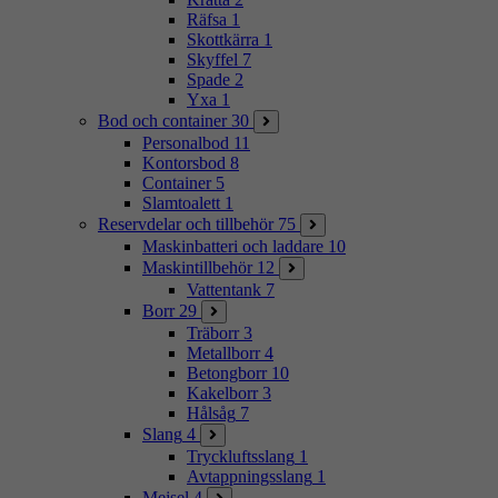
Räfsa
1
Skottkärra
1
Skyffel
7
Spade
2
Yxa
1
Bod och container
30
Personalbod
11
Kontorsbod
8
Container
5
Slamtoalett
1
Reservdelar och tillbehör
75
Maskinbatteri och laddare
10
Maskintillbehör
12
Vattentank
7
Borr
29
Träborr
3
Metallborr
4
Betongborr
10
Kakelborr
3
Hålsåg
7
Slang
4
Tryckluftsslang
1
Avtappningsslang
1
Mejsel
4