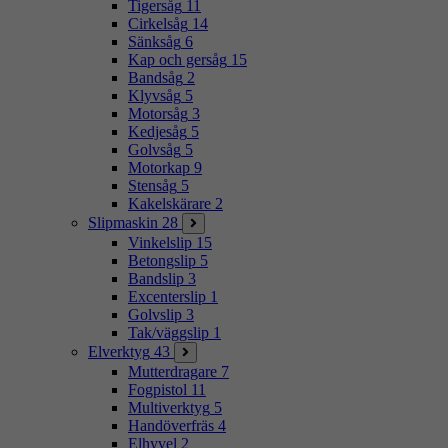
Tigersåg
11
Cirkelsåg
14
Sänksåg
6
Kap och gersåg
15
Bandsåg
2
Klyvsåg
5
Motorsåg
3
Kedjesåg
5
Golvsåg
5
Motorkap
9
Stensåg
5
Kakelskärare
2
Slipmaskin
28
Vinkelslip
15
Betongslip
5
Bandslip
3
Excenterslip
1
Golvslip
3
Tak/väggslip
1
Elverktyg
43
Mutterdragare
7
Fogpistol
11
Multiverktyg
5
Handöverfräs
4
Elhyvel
2