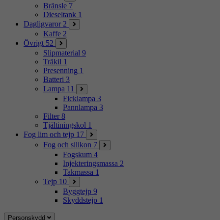
Bränsle
7
Dieseltank
1
Dagligvaror
2
Kaffe
2
Övrigt
52
Slipmaterial
9
Träkil
1
Presenning
1
Batteri
3
Lampa
11
Ficklampa
3
Pannlampa
3
Filter
8
Tjältiningskol
1
Fog lim och tejp
17
Fog och silikon
7
Fogskum
4
Injekteringsmassa
2
Takmassa
1
Tejp
10
Byggtejp
9
Skyddstejp
1
Personskydd