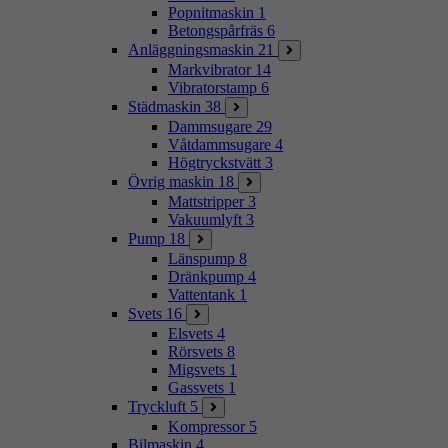
Popnitmaskin
1
Betongspårfräs
6
Anläggningsmaskin
21
Markvibrator
14
Vibratorstamp
6
Städmaskin
38
Dammsugare
29
Våtdammsugare
4
Högtryckstvätt
3
Övrig maskin
18
Mattstripper
3
Vakuumlyft
3
Pump
18
Länspump
8
Dränkpump
4
Vattentank
1
Svets
16
Elsvets
4
Rörsvets
8
Migsvets
1
Gassvets
1
Tryckluft
5
Kompressor
5
Bilmaskin
4