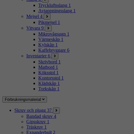
Tryckluftsslang
1
Avtappningsslang
1
Mejsel
4
Pikmejsel
1
Vitvara
9
Mikrovågsugn
1
Värmeskåp
1
Kylskåp
1
Kaffebryggare
6
Inventarier
6
Skrivbord
1
Matbord
1
Köksstol
1
Kontorsstol
1
Klädskåp
1
Torkskåp
1
Förbrukningsmaterial
Skruv och plugg
37
Bandad skruv
4
Gipsskruv
1
Träskruv
1
Expanderbult
2