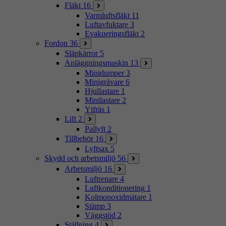
Fläkt
16
Varmluftsfläkt
11
Luftavfuktare
3
Evakueringsfläkt
2
Fordon
36
Släpkärror
5
Anläggningsmaskin
13
Minidumper
3
Minigrävare
6
Hjullastare
1
Minilastare
2
Ytfräs
1
Lift
2
Pallyft
2
Tillbehör
16
Lyftsax
5
Skydd och arbetsmiljö
56
Arbetsmiljö
16
Luftrenare
4
Luftkonditionering
1
Kolmonoxidmätare
1
Stämp
3
Väggstöd
2
Ställning
4