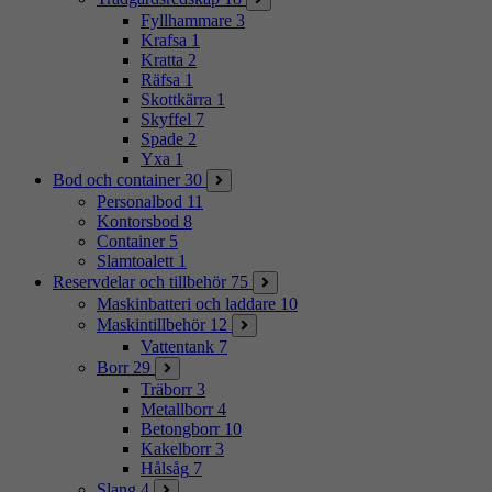
Fyllhammare
3
Krafsa
1
Kratta
2
Räfsa
1
Skottkärra
1
Skyffel
7
Spade
2
Yxa
1
Bod och container
30
Personalbod
11
Kontorsbod
8
Container
5
Slamtoalett
1
Reservdelar och tillbehör
75
Maskinbatteri och laddare
10
Maskintillbehör
12
Vattentank
7
Borr
29
Träborr
3
Metallborr
4
Betongborr
10
Kakelborr
3
Hålsåg
7
Slang
4