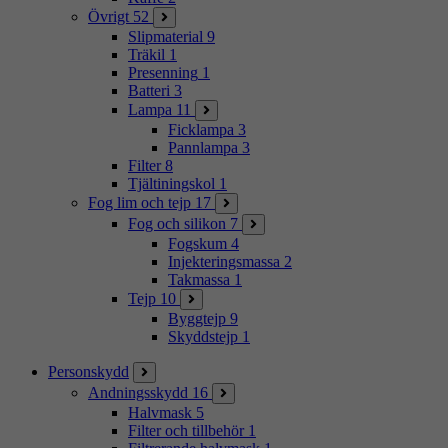
Övrigt
52
Slipmaterial
9
Träkil
1
Presenning
1
Batteri
3
Lampa
11
Ficklampa
3
Pannlampa
3
Filter
8
Tjältiningskol
1
Fog lim och tejp
17
Fog och silikon
7
Fogskum
4
Injekteringsmassa
2
Takmassa
1
Tejp
10
Byggtejp
9
Skyddstejp
1
Personskydd
Andningsskydd
16
Halvmask
5
Filter och tillbehör
1