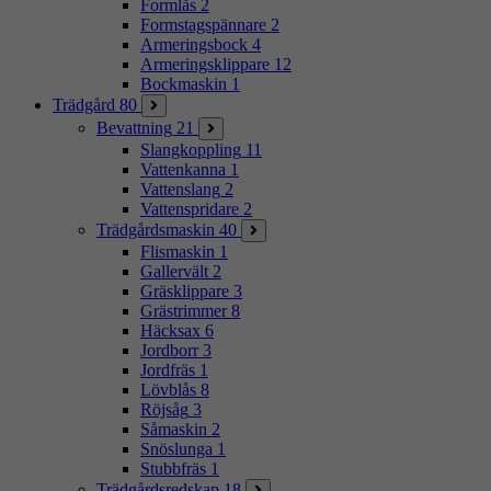
Formlås
2
Formstagspännare
2
Armeringsbock
4
Armeringsklippare
12
Bockmaskin
1
Trädgård
80
Bevattning
21
Slangkoppling
11
Vattenkanna
1
Vattenslang
2
Vattenspridare
2
Trädgårdsmaskin
40
Flismaskin
1
Gallervält
2
Gräsklippare
3
Grästrimmer
8
Häcksax
6
Jordborr
3
Jordfräs
1
Lövblås
8
Röjsåg
3
Såmaskin
2
Snöslunga
1
Stubbfräs
1
Trädgårdsredskap
18