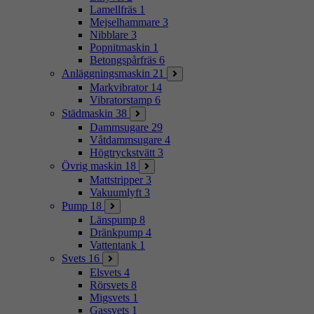
Lamellfräs
1
Mejselhammare
3
Nibblare
3
Popnitmaskin
1
Betongspårfräs
6
Anläggningsmaskin
21
Markvibrator
14
Vibratorstamp
6
Städmaskin
38
Dammsugare
29
Våtdammsugare
4
Högtryckstvätt
3
Övrig maskin
18
Mattstripper
3
Vakuumlyft
3
Pump
18
Länspump
8
Dränkpump
4
Vattentank
1
Svets
16
Elsvets
4
Rörsvets
8
Migsvets
1
Gassvets
1