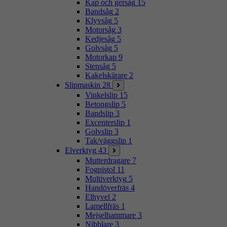
Kap och gersåg
15
Bandsåg
2
Klyvsåg
5
Motorsåg
3
Kedjesåg
5
Golvsåg
5
Motorkap
9
Stensåg
5
Kakelskärare
2
Slipmaskin
28
Vinkelslip
15
Betongslip
5
Bandslip
3
Excenterslip
1
Golvslip
3
Tak/väggslip
1
Elverktyg
43
Mutterdragare
7
Fogpistol
11
Multiverktyg
5
Handöverfräs
4
Elhyvel
2
Lamellfräs
1
Mejselhammare
3
Nibblare
3