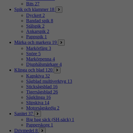
Bits
27
Spik och klammer
18
Dyckert
2
Bandad spik
8
Stålspik
2
Ankarspik
2
Pappspik
1
Märka och markera
19
Markörfärg
3
Snöre
5
Markörpenna
4
Djuphålsmärkare
4
Klinga och blad
120
Kapskiva
32
Sågblad multiverktyg
13
Sticksågsblad
16
Tigersågsblad
26
Sågklinga
16
Slipskiva
14
Motorsågskedja
2
Sanitet
37
Big bag säck (SH-säck)
1
Papperskorg
1
Drivmedel
8