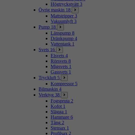
Högtryckstvätt
3
Övrig maskin
18
Mattstripper
3
Vakuumlyft
3
Pump
18
Länspump
8
Dränkpump
4
Vattentank
1
Svets
16
Elsvets
4
Rörsvets
8
Migsvets
1
Gassvets
1
Tryckluft
5
Kompressor
5
Bilmaskin
4
Verktyg
38
Fogspruta
2
Kofot
1
Slägga
1
Hammare
6
Tång
2
Stensax
1
Profilsax
2