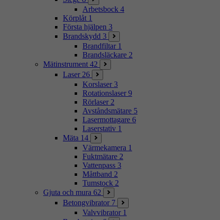
Arbetsbock
4
Körplåt
1
Första hjälpen
3
Brandskydd
3
Brandfiltar
1
Brandsläckare
2
Mätinstrument
42
Laser
26
Korslaser
3
Rotationslaser
9
Rörlaser
2
Avståndsmätare
5
Lasermottagare
6
Laserstativ
1
Mäta
14
Värmekamera
1
Fuktmätare
2
Vattenpass
3
Måttband
2
Tumstock
2
Gjuta och mura
62
Betongvibrator
7
Valvvibrator
1