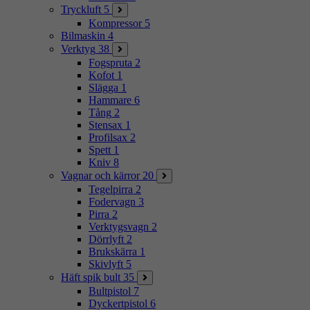
Tryckluft
5
Kompressor
5
Bilmaskin
4
Verktyg
38
Fogspruta
2
Kofot
1
Slägga
1
Hammare
6
Tång
2
Stensax
1
Profilsax
2
Spett
1
Kniv
8
Vagnar och kärror
20
Tegelpirra
2
Fodervagn
3
Pirra
2
Verktygsvagn
2
Dörrlyft
2
Brukskärra
1
Skivlyft
5
Häft spik bult
35
Bultpistol
7
Dyckertpistol
6