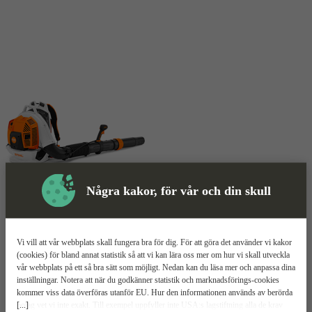
Några kakor, för vår och din skull
Skyddsutrustning
Lövblås
Mer information
Vi vill att vår webbplats skall fungera bra för dig. För att göra det använder vi kakor
(cookies) för bland annat statistik så att vi kan lära oss mer om hur vi skall utveckla
vår webbplats på ett så bra sätt som möjligt. Nedan kan du läsa mer och anpassa dina
Stihl BR 800 C-E
inställningar. Notera att när du godkänner statistik och marknadsförings-cookies
kommer viss data överföras utanför EU. Hur den informationen används av berörda
[...]
bolag vet vi inte exakt. Till exempel uppfyller inte USA:s lagstiftning alla de krav
2800W effekt