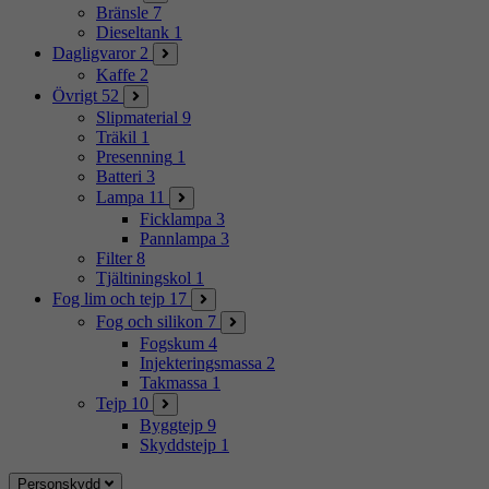
Bränsle
7
Dieseltank
1
Dagligvaror
2
Kaffe
2
Övrigt
52
Slipmaterial
9
Träkil
1
Presenning
1
Batteri
3
Lampa
11
Ficklampa
3
Pannlampa
3
Filter
8
Tjältiningskol
1
Fog lim och tejp
17
Fog och silikon
7
Fogskum
4
Injekteringsmassa
2
Takmassa
1
Tejp
10
Byggtejp
9
Skyddstejp
1
Personskydd