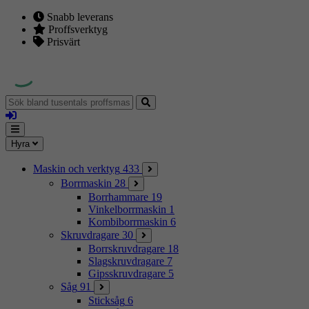
Snabb leverans
Proffsverktyg
Prisvärt
Sök
bland
Logga
tusentals
in
proffsmaskiner
Mina
Meny
Hyra
sidor
Maskin och verktyg
433
Borrmaskin
28
Borrhammare
19
Vinkelborrmaskin
1
Kombiborrmaskin
6
Skruvdragare
30
Borrskruvdragare
18
Slagskruvdragare
7
Gipsskruvdragare
5
Såg
91
Sticksåg
6