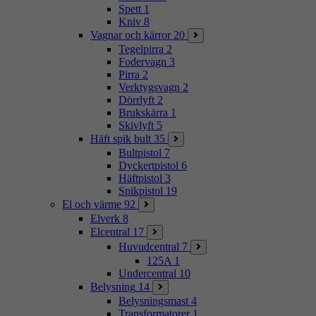
Spett
1
Kniv
8
Vagnar och kärror
20
Tegelpirra
2
Fodervagn
3
Pirra
2
Verktygsvagn
2
Dörrlyft
2
Brukskärra
1
Skivlyft
5
Häft spik bult
35
Bultpistol
7
Dyckertpistol
6
Häftpistol
3
Spikpistol
19
El och värme
92
Elverk
8
Elcentral
17
Huvudcentral
7
125A
1
Undercentral
10
Belysning
14
Belysningsmast
4
Transformatorer
1