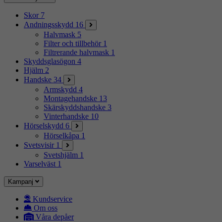
Skor
7
Andningsskydd
16
Halvmask
5
Filter och tillbehör
1
Filtrerande halvmask
1
Skyddsglasögon
4
Hjälm
2
Handske
34
Armskydd
4
Montagehandske
13
Skärskyddshandske
3
Vinterhandske
10
Hörselskydd
6
Hörselkåpa
1
Svetsvisir
1
Svetshjälm
1
Varselväst
1
Kampanj
Kundservice
Om oss
Våra depåer