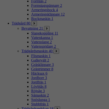
Formlås
2
Formstagspännare
2
Armeringsbock
4
Armeringsklippare
12
Bockmaskin
1
Trädgård
80
Bevattning
21
Slangkoppling
11
Vattenkanna
1
Vattenslang
2
Vattenspridare
2
Trädgårdsmaskin
40
Flismaskin
1
Gallervält
2
Gräsklippare
3
Grästrimmer
8
Häcksax
6
Jordborr
3
Jordfräs
1
Lövblås
8
Röjsåg
3
Såmaskin
2
Snöslunga
1
Stubbfräs
1
Trädgårdsredskap
18