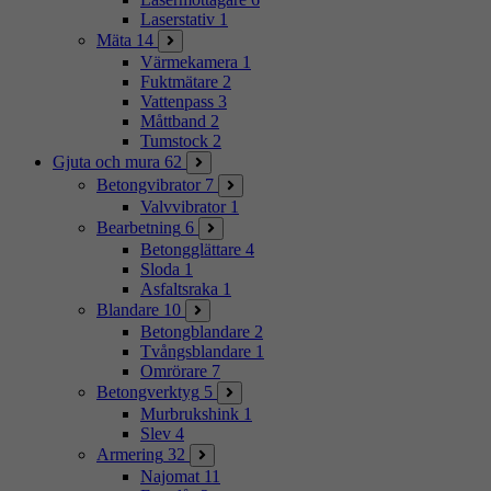
Laserstativ
1
Mäta
14
Värmekamera
1
Fuktmätare
2
Vattenpass
3
Måttband
2
Tumstock
2
Gjuta och mura
62
Betongvibrator
7
Valvvibrator
1
Bearbetning
6
Betongglättare
4
Sloda
1
Asfaltsraka
1
Blandare
10
Betongblandare
2
Tvångsblandare
1
Omrörare
7
Betongverktyg
5
Murbrukshink
1
Slev
4
Armering
32
Najomat
11