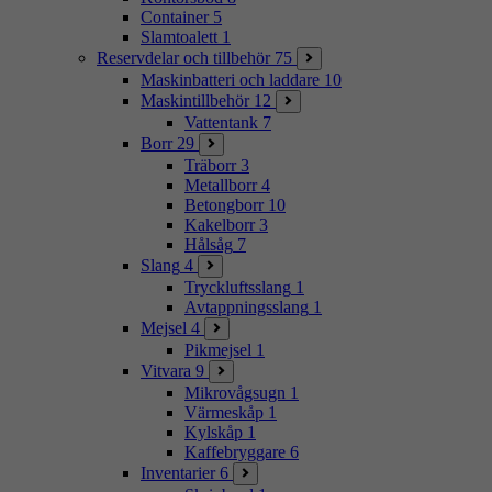
Container
5
Slamtoalett
1
Reservdelar och tillbehör
75
Maskinbatteri och laddare
10
Maskintillbehör
12
Vattentank
7
Borr
29
Träborr
3
Metallborr
4
Betongborr
10
Kakelborr
3
Hålsåg
7
Slang
4
Tryckluftsslang
1
Avtappningsslang
1
Mejsel
4
Pikmejsel
1
Vitvara
9
Mikrovågsugn
1
Värmeskåp
1
Kylskåp
1
Kaffebryggare
6
Inventarier
6