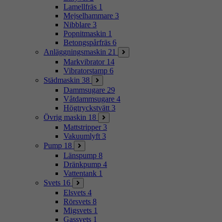
Lamellfräs
1
Mejselhammare
3
Nibblare
3
Popnitmaskin
1
Betongspårfräs
6
Anläggningsmaskin
21
Markvibrator
14
Vibratorstamp
6
Städmaskin
38
Dammsugare
29
Våtdammsugare
4
Högtryckstvätt
3
Övrig maskin
18
Mattstripper
3
Vakuumlyft
3
Pump
18
Länspump
8
Dränkpump
4
Vattentank
1
Svets
16
Elsvets
4
Rörsvets
8
Migsvets
1
Gassvets
1