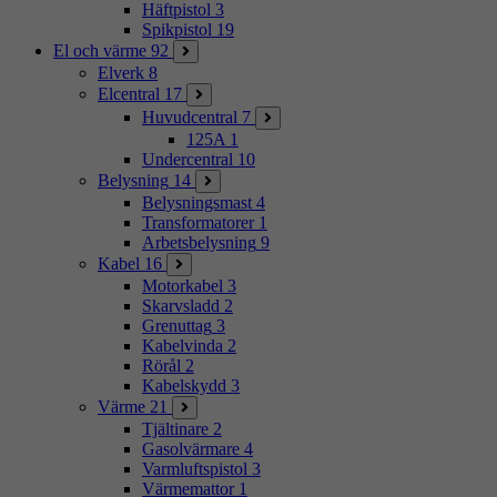
Häftpistol
3
Spikpistol
19
El och värme
92
Elverk
8
Elcentral
17
Huvudcentral
7
125A
1
Undercentral
10
Belysning
14
Belysningsmast
4
Transformatorer
1
Arbetsbelysning
9
Kabel
16
Motorkabel
3
Skarvsladd
2
Grenuttag
3
Kabelvinda
2
Rörål
2
Kabelskydd
3
Värme
21
Tjältinare
2
Gasolvärmare
4
Varmluftspistol
3
Värmemattor
1