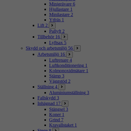
Minigrävare
6
Hjullastare
1
Minilastare
2
Ytfräs
1
Lift
2
Pallyft
2
Tillbehör
16
Lyftsax
5
Skydd och arbetsmiljö
56
Arbetsmiljö
16
Luftrenare
4
Luftkonditionering
1
Kolmonoxidmätare
1
Stämp
3
Väggstöd
2
Ställning
4
Aluminiumställning
3
Fallskydd
3
Inhägnad
17
Stängsel
3
Koner
1
Grind
7
Kravallstaket
1
Stege
8