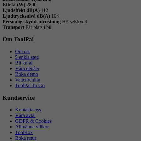
Effekt (W)
2800
Ljudeffekt dB(A)
112
Ljudtrycksnivå dB(A)
104
Personlig skyddsutrustning
Hörselskydd
Transport
Får plats i bil
Om ToolPal
Om oss
5 enkla steg
Bli kund
Våra depåer
Boka demo
Vattenrening
ToolPal To Go
Kundservice
Kontakta oss
Våra avtal
GDPR & Cookies
Allmänna villkor
ToolBox
Boka retur