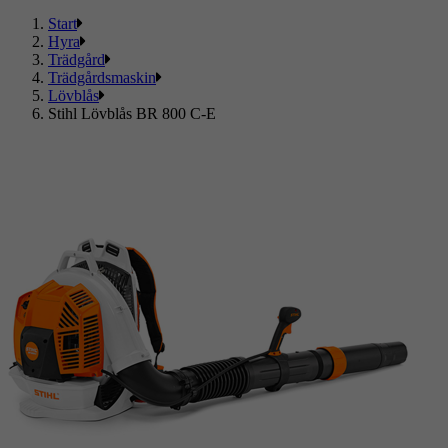
Start
Hyra
Trädgård
Trädgårdsmaskin
Lövblås
Stihl Lövblås BR 800 C-E