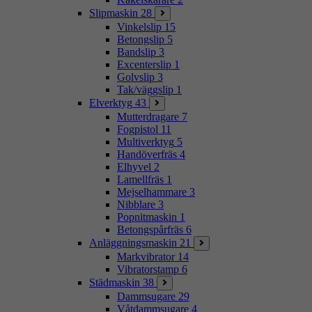
Slipmaskin
28
Vinkelslip
15
Betongslip
5
Bandslip
3
Excenterslip
1
Golvslip
3
Tak/väggslip
1
Elverktyg
43
Mutterdragare
7
Fogpistol
11
Multiverktyg
5
Handöverfräs
4
Elhyvel
2
Lamellfräs
1
Mejselhammare
3
Nibblare
3
Popnitmaskin
1
Betongspårfräs
6
Anläggningsmaskin
21
Markvibrator
14
Vibratorstamp
6
Städmaskin
38
Dammsugare
29
Våtdammsugare
4