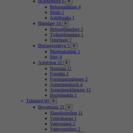
Bearbetning
6
Betongglättare
4
Sloda
1
Asfaltsraka
1
Blandare
10
Betongblandare
2
Tvångsblandare
1
Omrörare
7
Betongverktyg
5
Murbrukshink
1
Slev
4
Armering
32
Najomat
11
Formlås
2
Formstagspännare
2
Armeringsbock
4
Armeringsklippare
12
Bockmaskin
1
Trädgård
80
Bevattning
21
Slangkoppling
11
Vattenkanna
1
Vattenslang
2
Vattenspridare
2