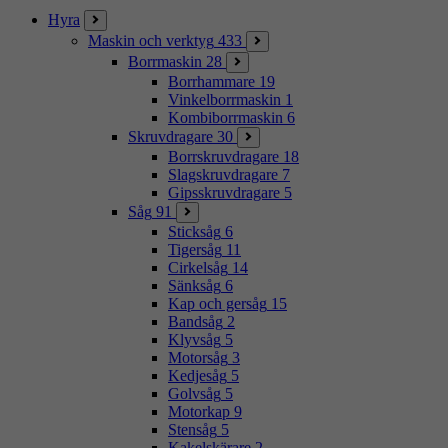
Hyra
Maskin och verktyg
433
Borrmaskin
28
Borrhammare
19
Vinkelborrmaskin
1
Kombiborrmaskin
6
Skruvdragare
30
Borrskruvdragare
18
Slagskruvdragare
7
Gipsskruvdragare
5
Såg
91
Sticksåg
6
Tigersåg
11
Cirkelsåg
14
Sänksåg
6
Kap och gersåg
15
Bandsåg
2
Klyvsåg
5
Motorsåg
3
Kedjesåg
5
Golvsåg
5
Motorkap
9
Stensåg
5
Kakelskärare
2