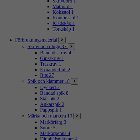
Skrivbord
1
Matbord
1
Köksstol
1
Kontorsstol
1
Klädskåp
1
Torkskåp
1
Förbrukningsmaterial
Skruv och plugg
37
Bandad skruv
4
Gipsskruv
1
Träskruv
1
Expanderbult
2
Bits
27
Spik och klammer
18
Dyckert
2
Bandad spik
8
Stålspik
2
Ankarspik
2
Pappspik
1
Märka och markera
19
Markörfärg
3
Snöre
5
Markörpenna
4
Djuphålsmärkare
4