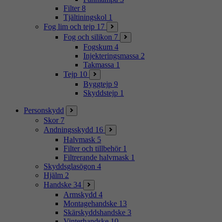
Filter
8
Tjältiningskol
1
Fog lim och tejp
17
Fog och silikon
7
Fogskum
4
Injekteringsmassa
2
Takmassa
1
Tejp
10
Byggtejp
9
Skyddstejp
1
Personskydd
Skor
7
Andningsskydd
16
Halvmask
5
Filter och tillbehör
1
Filtrerande halvmask
1
Skyddsglasögon
4
Hjälm
2
Handske
34
Armskydd
4
Montagehandske
13
Skärskyddshandske
3
Vinterhandske
10