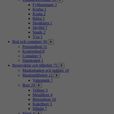
Fyllhammare
3
Krafsa
1
Kratta
2
Räfsa
1
Skottkärra
1
Skyffel
7
Spade
2
Yxa
1
Bod och container
30
Personalbod
11
Kontorsbod
8
Container
5
Slamtoalett
1
Reservdelar och tillbehör
75
Maskinbatteri och laddare
10
Maskintillbehör
12
Vattentank
7
Borr
29
Träborr
3
Metallborr
4
Betongborr
10
Kakelborr
3
Hålsåg
7
Slang
4