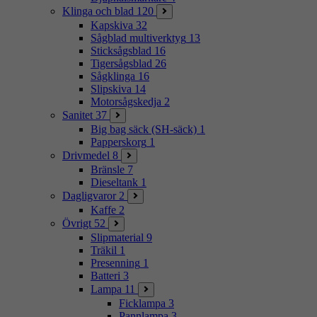
Klinga och blad
120
Kapskiva
32
Sågblad multiverktyg
13
Sticksågsblad
16
Tigersågsblad
26
Sågklinga
16
Slipskiva
14
Motorsågskedja
2
Sanitet
37
Big bag säck (SH-säck)
1
Papperskorg
1
Drivmedel
8
Bränsle
7
Dieseltank
1
Dagligvaror
2
Kaffe
2
Övrigt
52
Slipmaterial
9
Träkil
1
Presenning
1
Batteri
3
Lampa
11
Ficklampa
3
Pannlampa
3