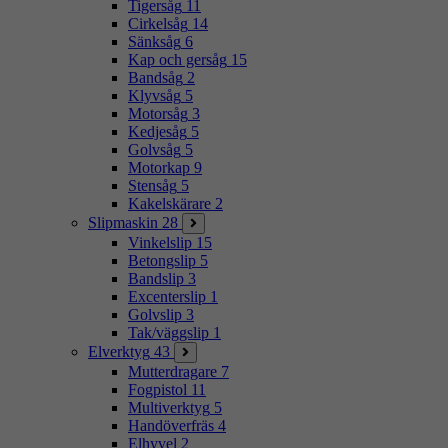
Tigersåg
11
Cirkelsåg
14
Sänksåg
6
Kap och gersåg
15
Bandsåg
2
Klyvsåg
5
Motorsåg
3
Kedjesåg
5
Golvsåg
5
Motorkap
9
Stensåg
5
Kakelskärare
2
Slipmaskin
28
Vinkelslip
15
Betongslip
5
Bandslip
3
Excenterslip
1
Golvslip
3
Tak/väggslip
1
Elverktyg
43
Mutterdragare
7
Fogpistol
11
Multiverktyg
5
Handöverfräs
4
Elhyvel
2