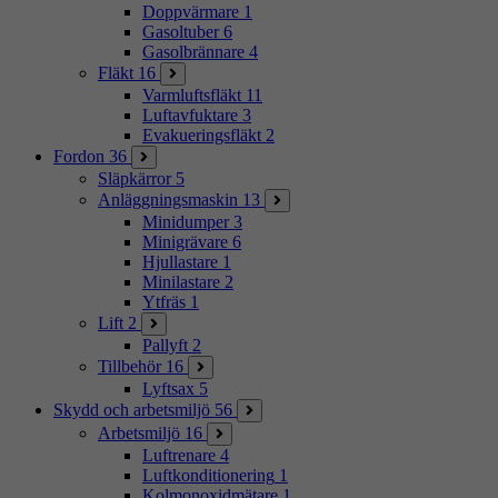
Doppvärmare
1
Gasoltuber
6
Gasolbrännare
4
Fläkt
16
Varmluftsfläkt
11
Luftavfuktare
3
Evakueringsfläkt
2
Fordon
36
Släpkärror
5
Anläggningsmaskin
13
Minidumper
3
Minigrävare
6
Hjullastare
1
Minilastare
2
Ytfräs
1
Lift
2
Pallyft
2
Tillbehör
16
Lyftsax
5
Skydd och arbetsmiljö
56
Arbetsmiljö
16
Luftrenare
4
Luftkonditionering
1
Kolmonoxidmätare
1