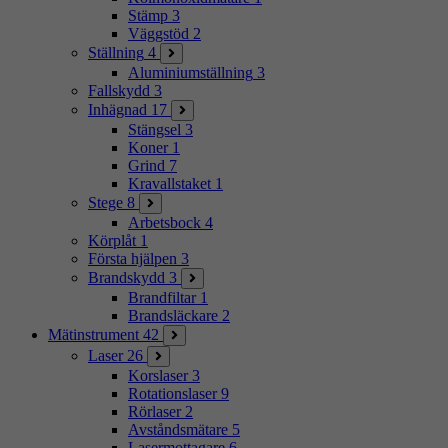
Stämp
3
Väggstöd
2
Ställning
4
Aluminiumställning
3
Fallskydd
3
Inhägnad
17
Stängsel
3
Koner
1
Grind
7
Kravallstaket
1
Stege
8
Arbetsbock
4
Körplåt
1
Första hjälpen
3
Brandskydd
3
Brandfiltar
1
Brandsläckare
2
Mätinstrument
42
Laser
26
Korslaser
3
Rotationslaser
9
Rörlaser
2
Avståndsmätare
5
Lasermottagare
6