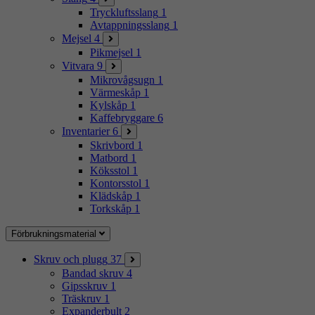
Tryckluftsslang
1
Avtappningsslang
1
Mejsel
4
Pikmejsel
1
Vitvara
9
Mikrovågsugn
1
Värmeskåp
1
Kylskåp
1
Kaffebryggare
6
Inventarier
6
Skrivbord
1
Matbord
1
Köksstol
1
Kontorsstol
1
Klädskåp
1
Torkskåp
1
Förbrukningsmaterial
Skruv och plugg
37
Bandad skruv
4
Gipsskruv
1
Träskruv
1
Expanderbult
2