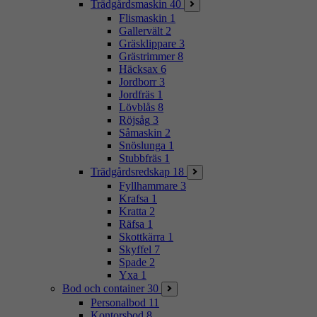
Trädgårdsmaskin
40
Flismaskin
1
Gallervält
2
Gräsklippare
3
Grästrimmer
8
Häcksax
6
Jordborr
3
Jordfräs
1
Lövblås
8
Röjsåg
3
Såmaskin
2
Snöslunga
1
Stubbfräs
1
Trädgårdsredskap
18
Fyllhammare
3
Krafsa
1
Kratta
2
Räfsa
1
Skottkärra
1
Skyffel
7
Spade
2
Yxa
1
Bod och container
30
Personalbod
11
Kontorsbod
8