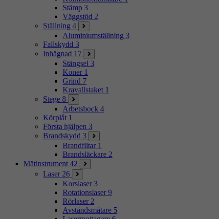
Stämp
3
Väggstöd
2
Ställning
4
Aluminiumställning
3
Fallskydd
3
Inhägnad
17
Stängsel
3
Koner
1
Grind
7
Kravallstaket
1
Stege
8
Arbetsbock
4
Körplåt
1
Första hjälpen
3
Brandskydd
3
Brandfiltar
1
Brandsläckare
2
Mätinstrument
42
Laser
26
Korslaser
3
Rotationslaser
9
Rörlaser
2
Avståndsmätare
5
Lasermottagare
6