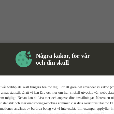
Några kakor, för vår
och din skull
tt vår webbplats skall fungera bra för dig. För att göra det använder vi kakor (c
 annat statistik så att vi kan lära oss mer om hur vi skall utveckla vår webbplats
som möjligt. Nedan kan du läsa mer och anpassa dina inställningar. Notera att n
r statistik och marknadsförings-cookies kommer viss data överföras utanför E
rmationen används av berörda bolag vet vi inte exakt. Till exempel uppfyller i
ing alla de krav gällande hantering av personuppgifter som ställs inom EU, vilk