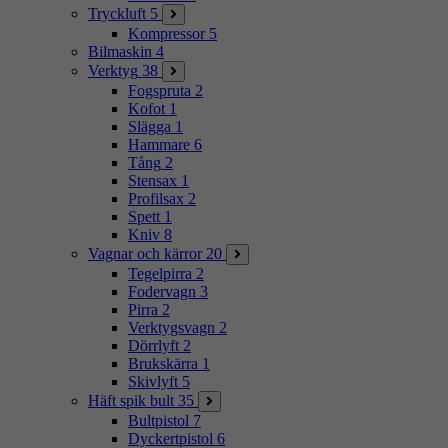
Tryckluft
5
Kompressor
5
Bilmaskin
4
Verktyg
38
Fogspruta
2
Kofot
1
Slägga
1
Hammare
6
Tång
2
Stensax
1
Profilsax
2
Spett
1
Kniv
8
Vagnar och kärror
20
Tegelpirra
2
Fodervagn
3
Pirra
2
Verktygsvagn
2
Dörrlyft
2
Brukskärra
1
Skivlyft
5
Häft spik bult
35
Bultpistol
7
Dyckertpistol
6