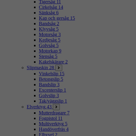
Tigersåg
11
Cirkelsåg
14
Sänksåg
6
Kap och gersåg
15
Bandsåg
2
Klyvsåg
5
Motorsåg
3
Kedjesåg
5
Golvsåg
5
Motorkap
9
Stensåg
5
Kakelskärare
2
Slipmaskin
28
Vinkelslip
15
Betongslip
5
Bandslip
3
Excenterslip
1
Golvslip
3
Tak/väggslip
1
Elverktyg
43
Mutterdragare
7
Fogpistol
11
Multiverktyg
5
Handöverfräs
4
Elhyvel
2