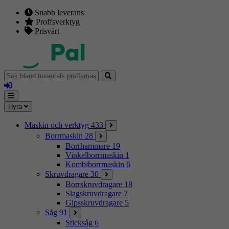
Snabb leverans
Proffsverktyg
Prisvärt
Sök
bland
Logga
tusentals
in
proffsmaskiner
Mina
Meny
Hyra
sidor
Maskin och verktyg
433
Borrmaskin
28
Borrhammare
19
Vinkelborrmaskin
1
Kombiborrmaskin
6
Skruvdragare
30
Borrskruvdragare
18
Slagskruvdragare
7
Gipsskruvdragare
5
Såg
91
Sticksåg
6