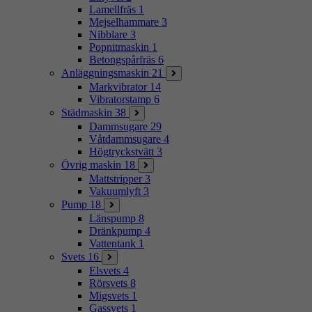
Lamellfräs
1
Mejselhammare
3
Nibblare
3
Popnitmaskin
1
Betongspårfräs
6
Anläggningsmaskin
21
Markvibrator
14
Vibratorstamp
6
Städmaskin
38
Dammsugare
29
Våtdammsugare
4
Högtryckstvätt
3
Övrig maskin
18
Mattstripper
3
Vakuumlyft
3
Pump
18
Länspump
8
Dränkpump
4
Vattentank
1
Svets
16
Elsvets
4
Rörsvets
8
Migsvets
1
Gassvets
1