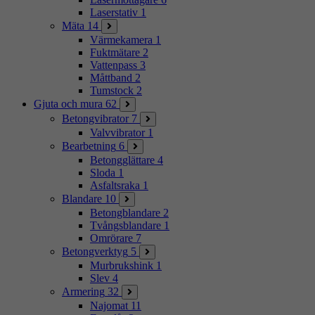
Laserstativ
1
Mäta
14
Värmekamera
1
Fuktmätare
2
Vattenpass
3
Måttband
2
Tumstock
2
Gjuta och mura
62
Betongvibrator
7
Valvvibrator
1
Bearbetning
6
Betongglättare
4
Sloda
1
Asfaltsraka
1
Blandare
10
Betongblandare
2
Tvångsblandare
1
Omrörare
7
Betongverktyg
5
Murbrukshink
1
Slev
4
Armering
32
Najomat
11