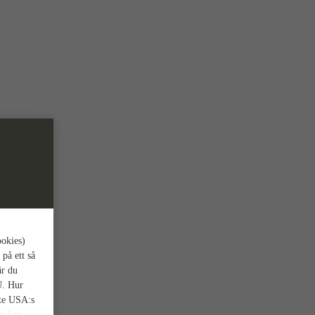
ookies)
 på ett så
är du
U. Hur
nte USA:s
et kan