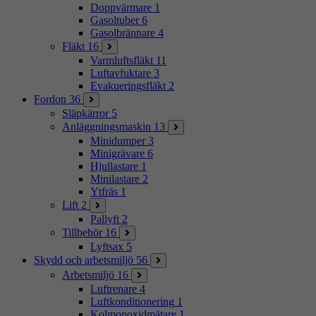
Doppvärmare
1
Gasoltuber
6
Gasolbrännare
4
Fläkt
16
Varmluftsfläkt
11
Luftavfuktare
3
Evakueringsfläkt
2
Fordon
36
Släpkärror
5
Anläggningsmaskin
13
Minidumper
3
Minigrävare
6
Hjullastare
1
Minilastare
2
Ytfräs
1
Lift
2
Pallyft
2
Tillbehör
16
Lyftsax
5
Skydd och arbetsmiljö
56
Arbetsmiljö
16
Luftrenare
4
Luftkonditionering
1
Kolmonoxidmätare
1