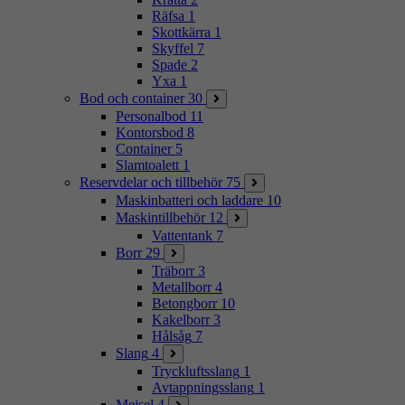
Räfsa
1
Skottkärra
1
Skyffel
7
Spade
2
Yxa
1
Bod och container
30
Personalbod
11
Kontorsbod
8
Container
5
Slamtoalett
1
Reservdelar och tillbehör
75
Maskinbatteri och laddare
10
Maskintillbehör
12
Vattentank
7
Borr
29
Träborr
3
Metallborr
4
Betongborr
10
Kakelborr
3
Hålsåg
7
Slang
4
Tryckluftsslang
1
Avtappningsslang
1
Mejsel
4