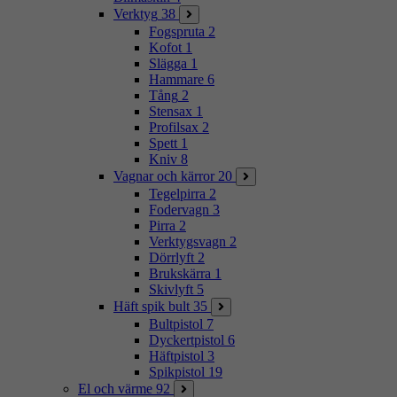
Verktyg
38
Fogspruta
2
Kofot
1
Slägga
1
Hammare
6
Tång
2
Stensax
1
Profilsax
2
Spett
1
Kniv
8
Vagnar och kärror
20
Tegelpirra
2
Fodervagn
3
Pirra
2
Verktygsvagn
2
Dörrlyft
2
Brukskärra
1
Skivlyft
5
Häft spik bult
35
Bultpistol
7
Dyckertpistol
6
Häftpistol
3
Spikpistol
19
El och värme
92