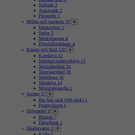
Stålspik
2
Ankarspik
2
Pappspik
1
Märka och markera
19
Markörfärg
3
Snöre
5
Markörpenna
4
Djuphålsmärkare
4
Klinga och blad
120
Kapskiva
32
Sågblad multiverktyg
13
Sticksågsblad
16
Tigersågsblad
26
Sågklinga
16
Slipskiva
14
Motorsågskedja
2
Sanitet
37
Big bag säck (SH-säck)
1
Papperskorg
1
Drivmedel
8
Bränsle
7
Dieseltank
1
Dagligvaror
2
Kaffe
2