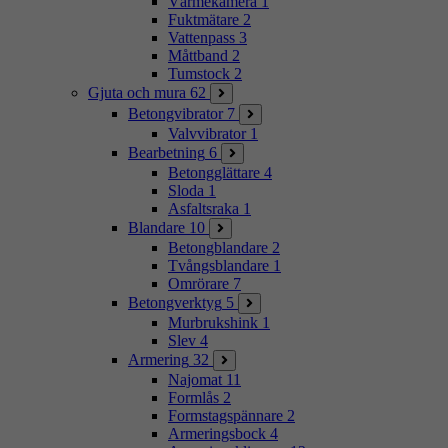
Värmekamera
1
Fuktmätare
2
Vattenpass
3
Måttband
2
Tumstock
2
Gjuta och mura
62
Betongvibrator
7
Valvvibrator
1
Bearbetning
6
Betongglättare
4
Sloda
1
Asfaltsraka
1
Blandare
10
Betongblandare
2
Tvångsblandare
1
Omrörare
7
Betongverktyg
5
Murbrukshink
1
Slev
4
Armering
32
Najomat
11
Formlås
2
Formstagspännare
2
Armeringsbock
4