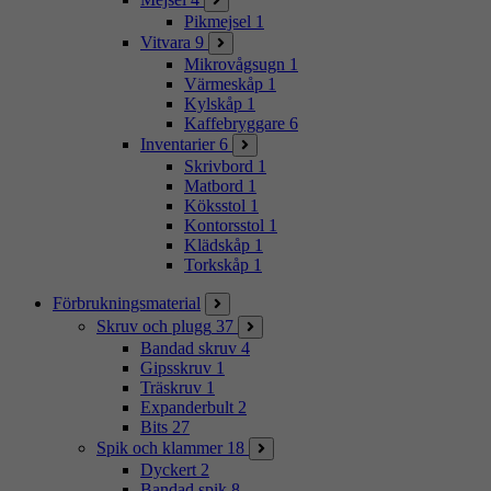
Pikmejsel
1
Vitvara
9
Mikrovågsugn
1
Värmeskåp
1
Kylskåp
1
Kaffebryggare
6
Inventarier
6
Skrivbord
1
Matbord
1
Köksstol
1
Kontorsstol
1
Klädskåp
1
Torkskåp
1
Förbrukningsmaterial
Skruv och plugg
37
Bandad skruv
4
Gipsskruv
1
Träskruv
1
Expanderbult
2
Bits
27
Spik och klammer
18
Dyckert
2
Bandad spik
8