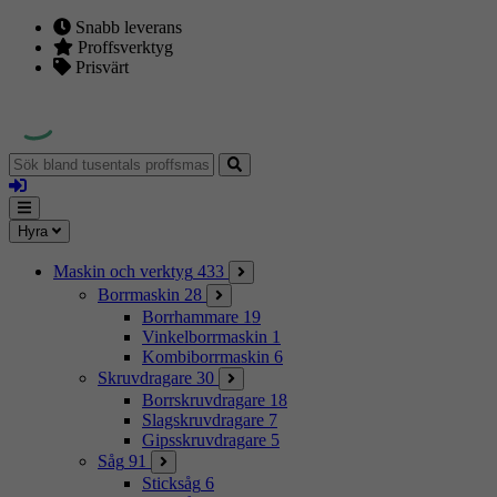
Snabb leverans
Proffsverktyg
Prisvärt
Sök
bland
Logga
tusentals
in
proffsmaskiner
Mina
Meny
Hyra
sidor
Maskin och verktyg
433
Borrmaskin
28
Borrhammare
19
Vinkelborrmaskin
1
Kombiborrmaskin
6
Skruvdragare
30
Borrskruvdragare
18
Slagskruvdragare
7
Gipsskruvdragare
5
Såg
91
Sticksåg
6