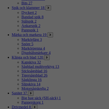
Bits
27
Spik och klammer
18
Dyckert
2
Bandad spik
8
Stålspik
2
Ankarspik
2
Pappspik
1
Märka och markera
19
Markörfärg
3
Snöre
5
Markörpenna
4
Djuphålsmärkare
4
Klinga och blad
120
Kapskiva
32
Sågblad multiverktyg
13
Sticksågsblad
16
Tigersågsblad
26
Sågklinga
16
Slipskiva
14
Motorsågskedja
2
Sanitet
37
Big bag säck (SH-säck)
1
Papperskorg
1
Drivmedel
8