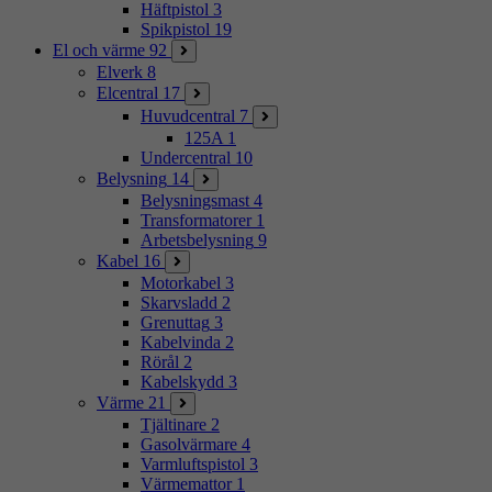
Häftpistol
3
Spikpistol
19
El och värme
92
Elverk
8
Elcentral
17
Huvudcentral
7
125A
1
Undercentral
10
Belysning
14
Belysningsmast
4
Transformatorer
1
Arbetsbelysning
9
Kabel
16
Motorkabel
3
Skarvsladd
2
Grenuttag
3
Kabelvinda
2
Rörål
2
Kabelskydd
3
Värme
21
Tjältinare
2
Gasolvärmare
4
Varmluftspistol
3
Värmemattor
1