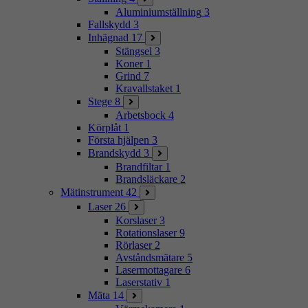
Aluminiumställning
3
Fallskydd
3
Inhägnad
17
Stängsel
3
Koner
1
Grind
7
Kravallstaket
1
Stege
8
Arbetsbock
4
Körplåt
1
Första hjälpen
3
Brandskydd
3
Brandfiltar
1
Brandsläckare
2
Mätinstrument
42
Laser
26
Korslaser
3
Rotationslaser
9
Rörlaser
2
Avståndsmätare
5
Lasermottagare
6
Laserstativ
1
Mäta
14