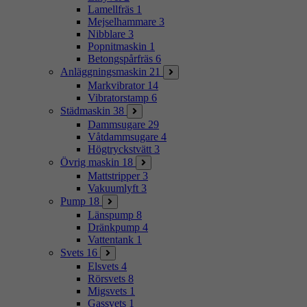
Lamellfräs
1
Mejselhammare
3
Nibblare
3
Popnitmaskin
1
Betongspårfräs
6
Anläggningsmaskin
21
Markvibrator
14
Vibratorstamp
6
Städmaskin
38
Dammsugare
29
Våtdammsugare
4
Högtryckstvätt
3
Övrig maskin
18
Mattstripper
3
Vakuumlyft
3
Pump
18
Länspump
8
Dränkpump
4
Vattentank
1
Svets
16
Elsvets
4
Rörsvets
8
Migsvets
1
Gassvets
1