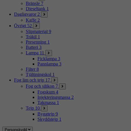
Bränsle
7
Dieseltank
1
Dagligvaror
2
Kaffe
2
Övrigt
52
Slipmaterial
9
Träkil
1
Presenning
1
Batteri
3
Lampa
11
Ficklampa
3
Pannlampa
3
Filter
8
Tjältiningskol
1
Fog lim och tejp
17
Fog och silikon
7
Fogskum
4
Injekteringsmassa
2
Takmassa
1
Tejp
10
Byggtejp
9
Skyddstejp
1
Personskydd