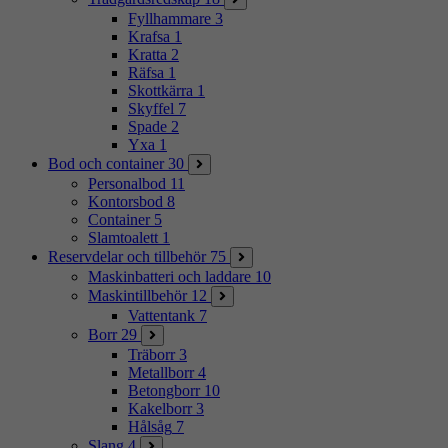
Fyllhammare
3
Krafsa
1
Kratta
2
Räfsa
1
Skottkärra
1
Skyffel
7
Spade
2
Yxa
1
Bod och container
30
Personalbod
11
Kontorsbod
8
Container
5
Slamtoalett
1
Reservdelar och tillbehör
75
Maskinbatteri och laddare
10
Maskintillbehör
12
Vattentank
7
Borr
29
Träborr
3
Metallborr
4
Betongborr
10
Kakelborr
3
Hålsåg
7
Slang
4