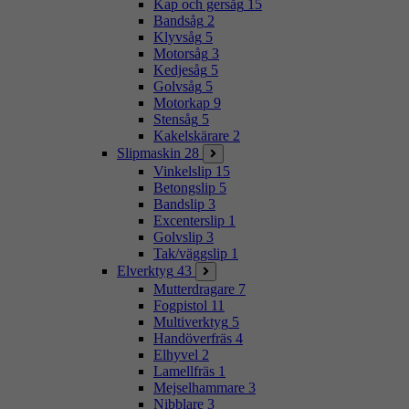
Kap och gersåg
15
Bandsåg
2
Klyvsåg
5
Motorsåg
3
Kedjesåg
5
Golvsåg
5
Motorkap
9
Stensåg
5
Kakelskärare
2
Slipmaskin
28
Vinkelslip
15
Betongslip
5
Bandslip
3
Excenterslip
1
Golvslip
3
Tak/väggslip
1
Elverktyg
43
Mutterdragare
7
Fogpistol
11
Multiverktyg
5
Handöverfräs
4
Elhyvel
2
Lamellfräs
1
Mejselhammare
3
Nibblare
3