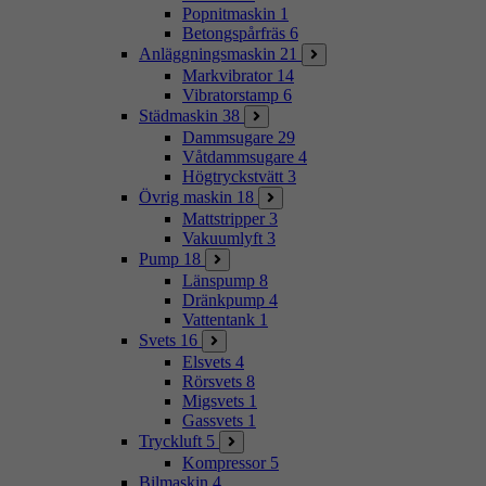
Popnitmaskin
1
Betongspårfräs
6
Anläggningsmaskin
21
Markvibrator
14
Vibratorstamp
6
Städmaskin
38
Dammsugare
29
Våtdammsugare
4
Högtryckstvätt
3
Övrig maskin
18
Mattstripper
3
Vakuumlyft
3
Pump
18
Länspump
8
Dränkpump
4
Vattentank
1
Svets
16
Elsvets
4
Rörsvets
8
Migsvets
1
Gassvets
1
Tryckluft
5
Kompressor
5
Bilmaskin
4