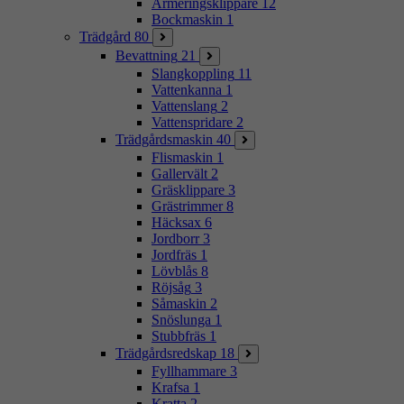
Armeringsklippare
12
Bockmaskin
1
Trädgård
80
Bevattning
21
Slangkoppling
11
Vattenkanna
1
Vattenslang
2
Vattenspridare
2
Trädgårdsmaskin
40
Flismaskin
1
Gallervält
2
Gräsklippare
3
Grästrimmer
8
Häcksax
6
Jordborr
3
Jordfräs
1
Lövblås
8
Röjsåg
3
Såmaskin
2
Snöslunga
1
Stubbfräs
1
Trädgårdsredskap
18
Fyllhammare
3
Krafsa
1
Kratta
2