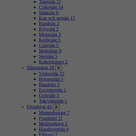
Tigersåg
11
Cirkelsåg
14
Sänksåg
6
Kap och gersåg
15
Bandsåg
2
Klyvsåg
5
Motorsåg
3
Kedjesåg
5
Golvsåg
5
Motorkap
9
Stensåg
5
Kakelskärare
2
Slipmaskin
28
Vinkelslip
15
Betongslip
5
Bandslip
3
Excenterslip
1
Golvslip
3
Tak/väggslip
1
Elverktyg
43
Mutterdragare
7
Fogpistol
11
Multiverktyg
5
Handöverfräs
4
Elhyvel
2