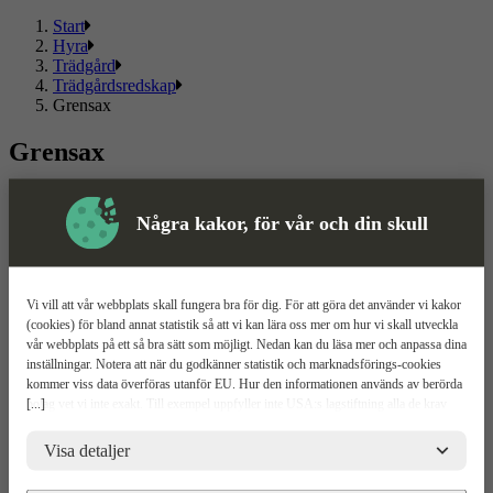
Start
Hyra
Trädgård
Trädgårdsredskap
Grensax
Grensax
Här hittar du
grensaxar
, kända märken som passar både privat och
proffs.
Några kakor, för vår och din skull
Läs mer
Läs mindre
Om ToolPal
Vi vill att vår webbplats skall fungera bra för dig. För att göra det använder vi kakor
(cookies) för bland annat statistik så att vi kan lära oss mer om hur vi skall utveckla
Om oss
vår webbplats på ett så bra sätt som möjligt. Nedan kan du läsa mer och anpassa dina
5 enkla steg
inställningar. Notera att när du godkänner statistik och marknadsförings-cookies
Bli kund
kommer viss data överföras utanför EU. Hur den informationen används av berörda
Våra depåer
[...]
bolag vet vi inte exakt. Till exempel uppfyller inte USA:s lagstiftning alla de krav
Boka demo
gällande hantering av personuppgifter som ställs inom EU, vilket kan innebära vissa
Vattenrening
risker för dina personuppgifter. De berörda bolagen måste lämna över uppgifter till
Visa detaljer
ToolPal To Go
brottsbekämpande myndigheter i USA om de får en sådan begäran. Det kan dock
vara svårt eller omöjligt för dig att hävda dina rättigheter, t.ex. rätten till radering,