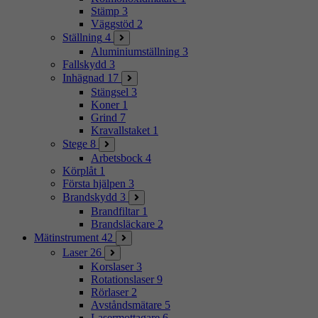
Stämp
3
Väggstöd
2
Ställning
4
Aluminiumställning
3
Fallskydd
3
Inhägnad
17
Stängsel
3
Koner
1
Grind
7
Kravallstaket
1
Stege
8
Arbetsbock
4
Körplåt
1
Första hjälpen
3
Brandskydd
3
Brandfiltar
1
Brandsläckare
2
Mätinstrument
42
Laser
26
Korslaser
3
Rotationslaser
9
Rörlaser
2
Avståndsmätare
5
Lasermottagare
6