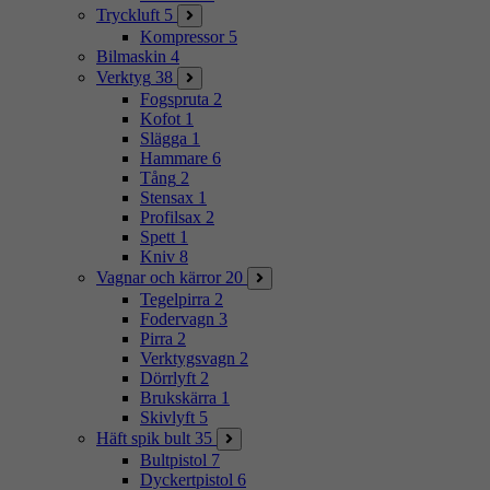
Tryckluft
5
Kompressor
5
Bilmaskin
4
Verktyg
38
Fogspruta
2
Kofot
1
Slägga
1
Hammare
6
Tång
2
Stensax
1
Profilsax
2
Spett
1
Kniv
8
Vagnar och kärror
20
Tegelpirra
2
Fodervagn
3
Pirra
2
Verktygsvagn
2
Dörrlyft
2
Brukskärra
1
Skivlyft
5
Häft spik bult
35
Bultpistol
7
Dyckertpistol
6