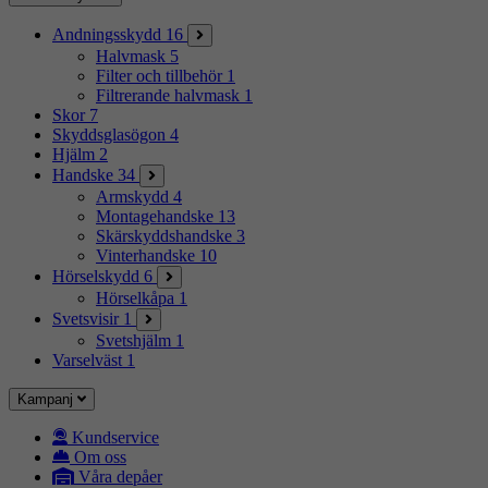
Andningsskydd
16
Halvmask
5
Filter och tillbehör
1
Filtrerande halvmask
1
Skor
7
Skyddsglasögon
4
Hjälm
2
Handske
34
Armskydd
4
Montagehandske
13
Skärskyddshandske
3
Vinterhandske
10
Hörselskydd
6
Hörselkåpa
1
Svetsvisir
1
Svetshjälm
1
Varselväst
1
Kampanj
Kundservice
Om oss
Våra depåer