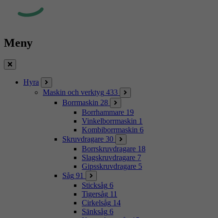
Meny
Stäng
Hyra
Maskin och verktyg
433
Borrmaskin
28
Borrhammare
19
Vinkelborrmaskin
1
Kombiborrmaskin
6
Skruvdragare
30
Borrskruvdragare
18
Slagskruvdragare
7
Gipsskruvdragare
5
Såg
91
Sticksåg
6
Tigersåg
11
Cirkelsåg
14
Sänksåg
6