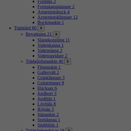
Formlås
2
Formstagspännare
2
Armeringsbock
4
Armeringsklippare
12
Bockmaskin
1
Trädgård
80
Bevattning
21
Slangkoppling
11
Vattenkanna
1
Vattenslang
2
Vattenspridare
2
Trädgårdsmaskin
40
Flismaskin
1
Gallervält
2
Gräsklippare
3
Grästrimmer
8
Häcksax
6
Jordborr
3
Jordfräs
1
Lövblås
8
Röjsåg
3
Såmaskin
2
Snöslunga
1
Stubbfräs
1
Trädgårdsredskap
18