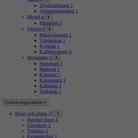
Tryckluftsslang
1
Avtappningsslang
1
Mejsel
4
Pikmejsel
1
Vitvara
9
Mikrovågsugn
1
Värmeskåp
1
Kylskåp
1
Kaffebryggare
6
Inventarier
6
Skrivbord
1
Matbord
1
Köksstol
1
Kontorsstol
1
Klädskåp
1
Torkskåp
1
Förbrukningsmaterial
Skruv och plugg
37
Bandad skruv
4
Gipsskruv
1
Träskruv
1
Expanderbult
2