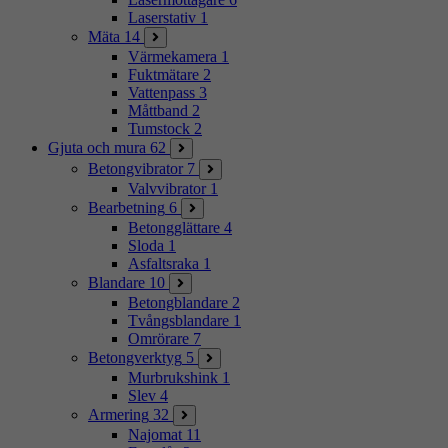
Laserstativ
1
Mäta
14
Värmekamera
1
Fuktmätare
2
Vattenpass
3
Måttband
2
Tumstock
2
Gjuta och mura
62
Betongvibrator
7
Valvvibrator
1
Bearbetning
6
Betongglättare
4
Sloda
1
Asfaltsraka
1
Blandare
10
Betongblandare
2
Tvångsblandare
1
Omrörare
7
Betongverktyg
5
Murbrukshink
1
Slev
4
Armering
32
Najomat
11