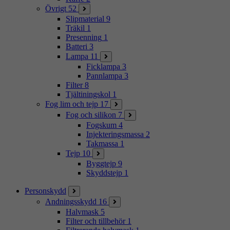
Övrigt
52
Slipmaterial
9
Träkil
1
Presenning
1
Batteri
3
Lampa
11
Ficklampa
3
Pannlampa
3
Filter
8
Tjältiningskol
1
Fog lim och tejp
17
Fog och silikon
7
Fogskum
4
Injekteringsmassa
2
Takmassa
1
Tejp
10
Byggtejp
9
Skyddstejp
1
Personskydd
Andningsskydd
16
Halvmask
5
Filter och tillbehör
1