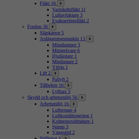
Fläkt
16
Varmluftsfläkt
11
Luftavfuktare
3
Evakueringsfläkt
2
Fordon
36
Släpkärror
5
Anläggningsmaskin
13
Minidumper
3
Minigrävare
6
Hjullastare
1
Minilastare
2
Ytfräs
1
Lift
2
Pallyft
2
Tillbehör
16
Lyftsax
5
Skydd och arbetsmiljö
56
Arbetsmiljö
16
Luftrenare
4
Luftkonditionering
1
Kolmonoxidmätare
1
Stämp
3
Väggstöd
2
Ställning
4