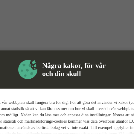
Några kakor, för vår
och din skull
tt vår webbplats skall fungera bra för dig. För att göra det använder vi kakor (c
 annat statistik så att vi kan lära oss mer om hur vi skall utveckla vår webbplats
som möjligt. Nedan kan du läsa mer och anpassa dina inställningar. Notera att n
r statistik och marknadsförings-cookies kommer viss data överföras utanför E
rmationen används av berörda bolag vet vi inte exakt. Till exempel uppfyller i
ing alla de krav gällande hantering av personuppgifter som ställs inom EU, vilk