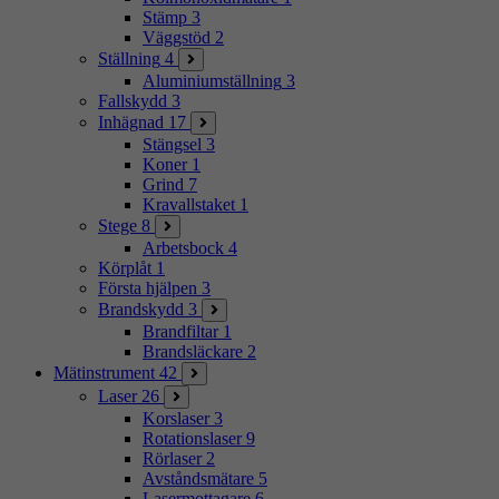
Stämp
3
Väggstöd
2
Ställning
4
Aluminiumställning
3
Fallskydd
3
Inhägnad
17
Stängsel
3
Koner
1
Grind
7
Kravallstaket
1
Stege
8
Arbetsbock
4
Körplåt
1
Första hjälpen
3
Brandskydd
3
Brandfiltar
1
Brandsläckare
2
Mätinstrument
42
Laser
26
Korslaser
3
Rotationslaser
9
Rörlaser
2
Avståndsmätare
5
Lasermottagare
6