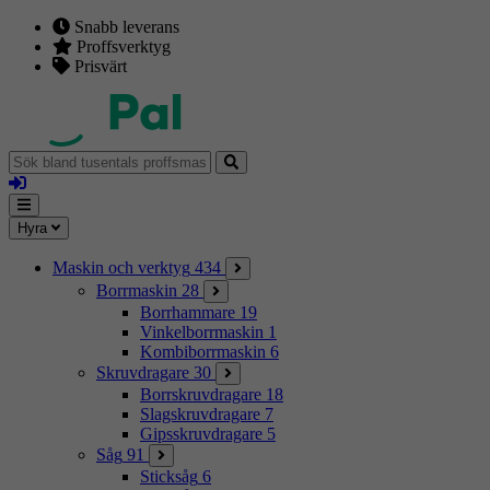
Snabb leverans
Proffsverktyg
Prisvärt
Sök
bland
Logga
tusentals
in
proffsmaskiner
Mina
Meny
Hyra
sidor
Maskin och verktyg
434
Borrmaskin
28
Borrhammare
19
Vinkelborrmaskin
1
Kombiborrmaskin
6
Skruvdragare
30
Borrskruvdragare
18
Slagskruvdragare
7
Gipsskruvdragare
5
Såg
91
Sticksåg
6