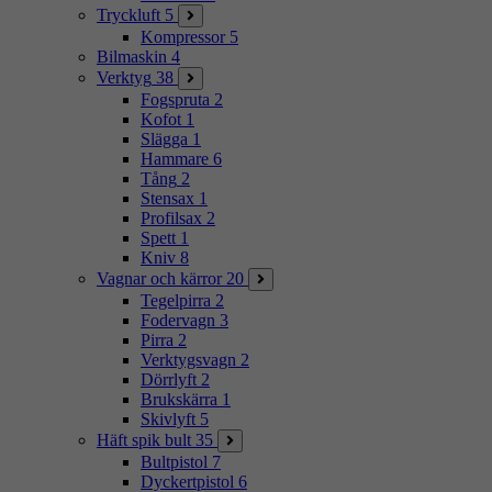
Tryckluft
5
Kompressor
5
Bilmaskin
4
Verktyg
38
Fogspruta
2
Kofot
1
Slägga
1
Hammare
6
Tång
2
Stensax
1
Profilsax
2
Spett
1
Kniv
8
Vagnar och kärror
20
Tegelpirra
2
Fodervagn
3
Pirra
2
Verktygsvagn
2
Dörrlyft
2
Brukskärra
1
Skivlyft
5
Häft spik bult
35
Bultpistol
7
Dyckertpistol
6