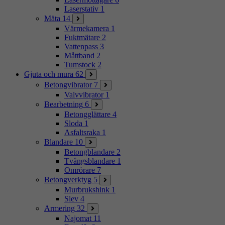
Laserstativ
1
Mäta
14
Värmekamera
1
Fuktmätare
2
Vattenpass
3
Måttband
2
Tumstock
2
Gjuta och mura
62
Betongvibrator
7
Valvvibrator
1
Bearbetning
6
Betongglättare
4
Sloda
1
Asfaltsraka
1
Blandare
10
Betongblandare
2
Tvångsblandare
1
Omrörare
7
Betongverktyg
5
Murbrukshink
1
Slev
4
Armering
32
Najomat
11