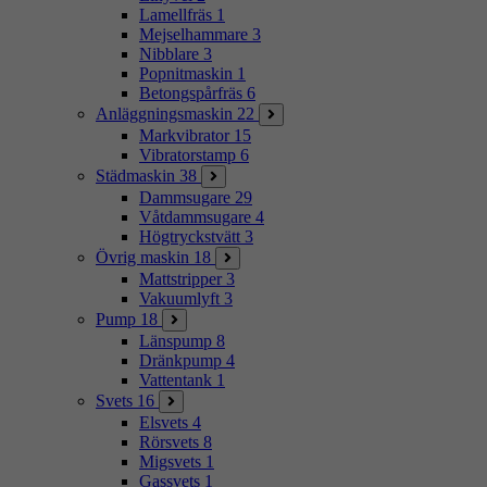
Lamellfräs
1
Mejselhammare
3
Nibblare
3
Popnitmaskin
1
Betongspårfräs
6
Anläggningsmaskin
22
Markvibrator
15
Vibratorstamp
6
Städmaskin
38
Dammsugare
29
Våtdammsugare
4
Högtryckstvätt
3
Övrig maskin
18
Mattstripper
3
Vakuumlyft
3
Pump
18
Länspump
8
Dränkpump
4
Vattentank
1
Svets
16
Elsvets
4
Rörsvets
8
Migsvets
1
Gassvets
1