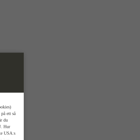
ookies)
 på ett så
är du
U. Hur
nte USA:s
et kan