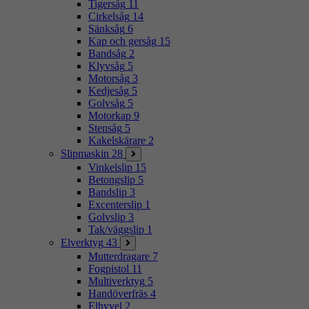
Tigersåg
11
Cirkelsåg
14
Sänksåg
6
Kap och gersåg
15
Bandsåg
2
Klyvsåg
5
Motorsåg
3
Kedjesåg
5
Golvsåg
5
Motorkap
9
Stensåg
5
Kakelskärare
2
Slipmaskin
28
Vinkelslip
15
Betongslip
5
Bandslip
3
Excenterslip
1
Golvslip
3
Tak/väggslip
1
Elverktyg
43
Mutterdragare
7
Fogpistol
11
Multiverktyg
5
Handöverfräs
4
Elhyvel
2