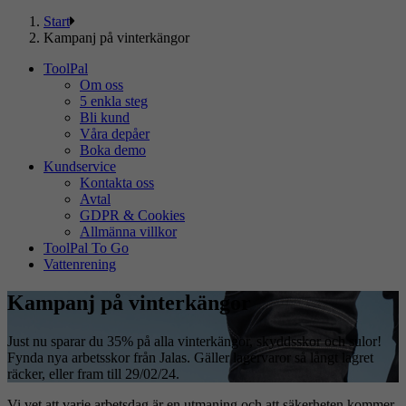
Start
Kampanj på vinterkängor
ToolPal
Om oss
5 enkla steg
Bli kund
Våra depåer
Boka demo
Kundservice
Kontakta oss
Avtal
GDPR & Cookies
Allmänna villkor
ToolPal To Go
Vattenrening
Kampanj på vinterkängor
Just nu sparar du 35% på alla vinterkängor, skyddsskor och sulor!
Fynda nya arbetsskor från Jalas. Gäller lagervaror så långt lagret
räcker, eller fram till 29/02/24.
Vi vet att varje arbetsdag är en utmaning och att säkerheten kommer