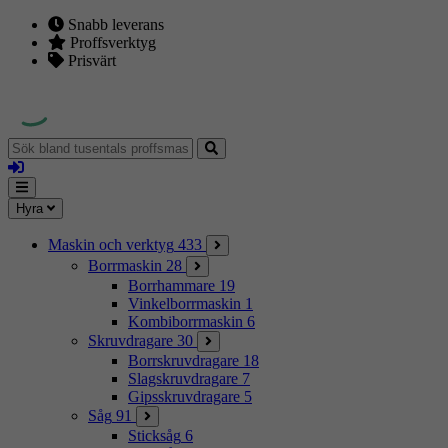
Snabb leverans
Proffsverktyg
Prisvärt
Sök
bland
Logga
tusentals
in
proffsmaskiner
Mina
Meny
Hyra
sidor
Maskin och verktyg
433
Borrmaskin
28
Borrhammare
19
Vinkelborrmaskin
1
Kombiborrmaskin
6
Skruvdragare
30
Borrskruvdragare
18
Slagskruvdragare
7
Gipsskruvdragare
5
Såg
91
Sticksåg
6