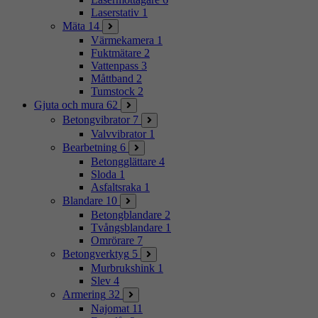
Laserstativ
1
Mäta
14
Värmekamera
1
Fuktmätare
2
Vattenpass
3
Måttband
2
Tumstock
2
Gjuta och mura
62
Betongvibrator
7
Valvvibrator
1
Bearbetning
6
Betongglättare
4
Sloda
1
Asfaltsraka
1
Blandare
10
Betongblandare
2
Tvångsblandare
1
Omrörare
7
Betongverktyg
5
Murbrukshink
1
Slev
4
Armering
32
Najomat
11