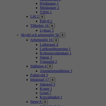
Hjullastare
1
Minilastare
2
Ytfräs
1
Lift
2
Pallyft
2
Tillbehör
16
Lyftsax
5
Skydd och arbetsmiljö
56
Arbetsmiljö
16
Luftrenare
4
Luftkonditionering
1
Kolmonoxidmätare
1
Stämp
3
Väggstöd
2
Ställning
4
Aluminiumställning
3
Fallskydd
3
Inhägnad
17
Stängsel
3
Koner
1
Grind
7
Kravallstaket
1
Stege
8