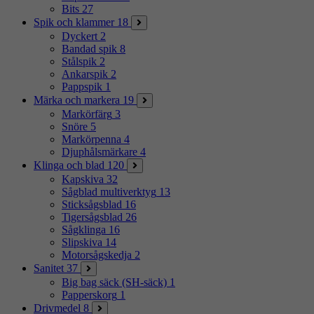
Bits
27
Spik och klammer
18
Dyckert
2
Bandad spik
8
Stålspik
2
Ankarspik
2
Pappspik
1
Märka och markera
19
Markörfärg
3
Snöre
5
Markörpenna
4
Djuphålsmärkare
4
Klinga och blad
120
Kapskiva
32
Sågblad multiverktyg
13
Sticksågsblad
16
Tigersågsblad
26
Sågklinga
16
Slipskiva
14
Motorsågskedja
2
Sanitet
37
Big bag säck (SH-säck)
1
Papperskorg
1
Drivmedel
8