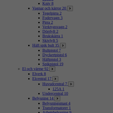
Kniv
8
Vagnar och kärror
20
Tegelpirra
2
Fodervagn
3
Pirra
2
Verktygsvagn
2
Dörrlyft
2
Brukskärra
1
Skivlyft
5
Häft spik bult
35
Bultpistol
7
Dyckertpistol
6
Häftpistol
3
Spikpistol
19
El och värme
92
Elverk
8
Elcentral
17
Huvudcentral
7
125A
1
Undercentral
10
Belysning
14
Belysningsmast
4
Transformatorer
1
Arbetsbelysning
9