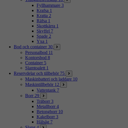
Fyllhammare
3
Krafsa
1
Kratta
2
Räfsa
1
Skottkärra
1
Skyffel
7
Spade
2
Yxa
1
Bod och container
30
Personalbod
11
Kontorsbod
8
Container
5
Slamtoalett
1
Reservdelar och tillbehör
75
Maskinbatteri och laddare
10
Maskintillbehör
12
Vattentank
7
Borr
29
Träborr
3
Metallborr
4
Betongborr
10
Kakelborr
3
Hålsåg
7
Slang
4