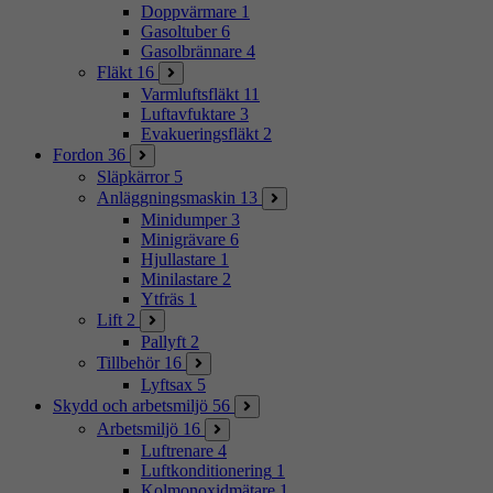
Doppvärmare
1
Gasoltuber
6
Gasolbrännare
4
Fläkt
16
Varmluftsfläkt
11
Luftavfuktare
3
Evakueringsfläkt
2
Fordon
36
Släpkärror
5
Anläggningsmaskin
13
Minidumper
3
Minigrävare
6
Hjullastare
1
Minilastare
2
Ytfräs
1
Lift
2
Pallyft
2
Tillbehör
16
Lyftsax
5
Skydd och arbetsmiljö
56
Arbetsmiljö
16
Luftrenare
4
Luftkonditionering
1
Kolmonoxidmätare
1