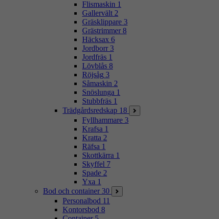
Flismaskin
1
Gallervält
2
Gräsklippare
3
Grästrimmer
8
Häcksax
6
Jordborr
3
Jordfräs
1
Lövblås
8
Röjsåg
3
Såmaskin
2
Snöslunga
1
Stubbfräs
1
Trädgårdsredskap
18
Fyllhammare
3
Krafsa
1
Kratta
2
Räfsa
1
Skottkärra
1
Skyffel
7
Spade
2
Yxa
1
Bod och container
30
Personalbod
11
Kontorsbod
8
Container
5