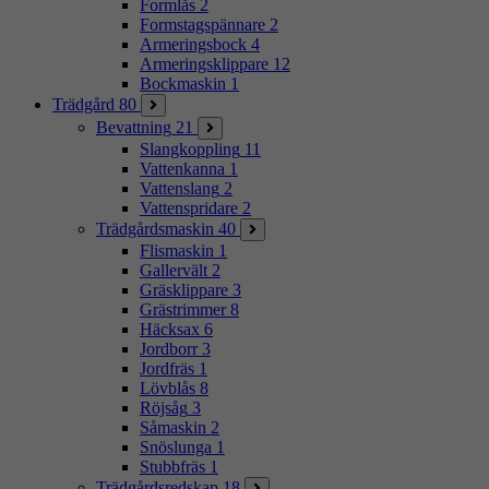
Formlås
2
Formstagspännare
2
Armeringsbock
4
Armeringsklippare
12
Bockmaskin
1
Trädgård
80
Bevattning
21
Slangkoppling
11
Vattenkanna
1
Vattenslang
2
Vattenspridare
2
Trädgårdsmaskin
40
Flismaskin
1
Gallervält
2
Gräsklippare
3
Grästrimmer
8
Häcksax
6
Jordborr
3
Jordfräs
1
Lövblås
8
Röjsåg
3
Såmaskin
2
Snöslunga
1
Stubbfräs
1
Trädgårdsredskap
18