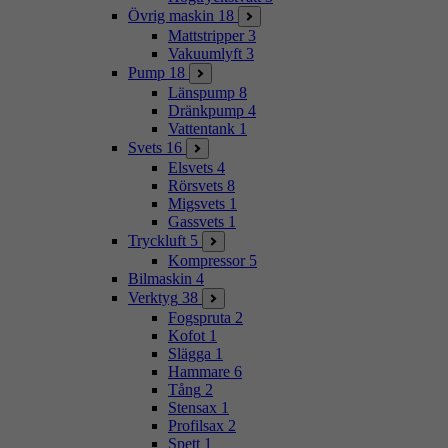
Övrig maskin
18
Mattstripper
3
Vakuumlyft
3
Pump
18
Länspump
8
Dränkpump
4
Vattentank
1
Svets
16
Elsvets
4
Rörsvets
8
Migsvets
1
Gassvets
1
Tryckluft
5
Kompressor
5
Bilmaskin
4
Verktyg
38
Fogspruta
2
Kofot
1
Slägga
1
Hammare
6
Tång
2
Stensax
1
Profilsax
2
Spett
1