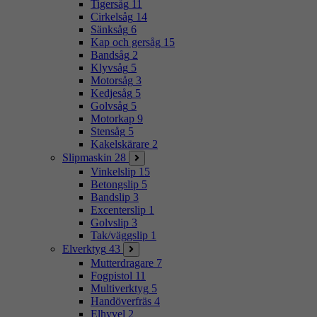
Tigersåg
11
Cirkelsåg
14
Sänksåg
6
Kap och gersåg
15
Bandsåg
2
Klyvsåg
5
Motorsåg
3
Kedjesåg
5
Golvsåg
5
Motorkap
9
Stensåg
5
Kakelskärare
2
Slipmaskin
28
Vinkelslip
15
Betongslip
5
Bandslip
3
Excenterslip
1
Golvslip
3
Tak/väggslip
1
Elverktyg
43
Mutterdragare
7
Fogpistol
11
Multiverktyg
5
Handöverfräs
4
Elhyvel
2