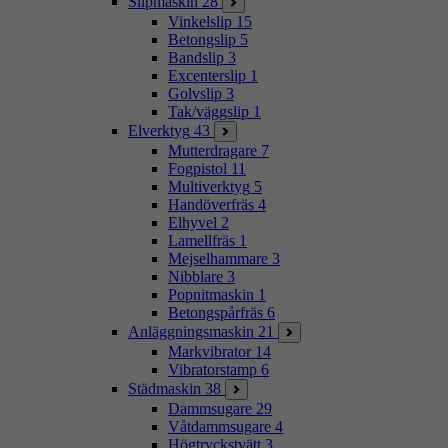
Slipmaskin
28
Vinkelslip
15
Betongslip
5
Bandslip
3
Excenterslip
1
Golvslip
3
Tak/väggslip
1
Elverktyg
43
Mutterdragare
7
Fogpistol
11
Multiverktyg
5
Handöverfräs
4
Elhyvel
2
Lamellfräs
1
Mejselhammare
3
Nibblare
3
Popnitmaskin
1
Betongspårfräs
6
Anläggningsmaskin
21
Markvibrator
14
Vibratorstamp
6
Städmaskin
38
Dammsugare
29
Våtdammsugare
4
Högtryckstvätt
3