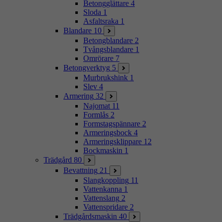
Betongglättare
4
Sloda
1
Asfaltsraka
1
Blandare
10
Betongblandare
2
Tvångsblandare
1
Omrörare
7
Betongverktyg
5
Murbrukshink
1
Slev
4
Armering
32
Najomat
11
Formlås
2
Formstagspännare
2
Armeringsbock
4
Armeringsklippare
12
Bockmaskin
1
Trädgård
80
Bevattning
21
Slangkoppling
11
Vattenkanna
1
Vattenslang
2
Vattenspridare
2
Trädgårdsmaskin
40