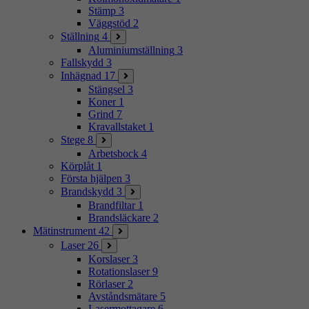
Stämp
3
Väggstöd
2
Ställning
4
Aluminiumställning
3
Fallskydd
3
Inhägnad
17
Stängsel
3
Koner
1
Grind
7
Kravallstaket
1
Stege
8
Arbetsbock
4
Körplåt
1
Första hjälpen
3
Brandskydd
3
Brandfiltar
1
Brandsläckare
2
Mätinstrument
42
Laser
26
Korslaser
3
Rotationslaser
9
Rörlaser
2
Avståndsmätare
5
Lasermottagare
6