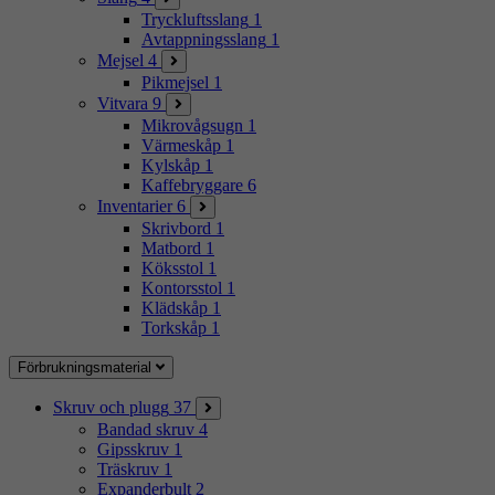
Tryckluftsslang
1
Avtappningsslang
1
Mejsel
4
Pikmejsel
1
Vitvara
9
Mikrovågsugn
1
Värmeskåp
1
Kylskåp
1
Kaffebryggare
6
Inventarier
6
Skrivbord
1
Matbord
1
Köksstol
1
Kontorsstol
1
Klädskåp
1
Torkskåp
1
Förbrukningsmaterial
Skruv och plugg
37
Bandad skruv
4
Gipsskruv
1
Träskruv
1
Expanderbult
2