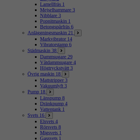
Lamellfräs
1
Mejselhammare
3
Nibblare
3
Popnitmaskin
1
Betongspårfräs
6
Anläggningsmaskin
21
Markvibrator
14
Vibratorstamp
6
Städmaskin
38
Dammsugare
29
Våtdammsugare
4
Högtryckstvätt
3
Övrig maskin
18
Mattstripper
3
Vakuumlyft
3
Pump
18
Länspump
8
Dränkpump
4
Vattentank
1
Svets
16
Elsvets
4
Rörsvets
8
Migsvets
1
Gassvets
1