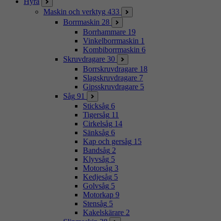
Hyra
Maskin och verktyg
433
Borrmaskin
28
Borrhammare
19
Vinkelborrmaskin
1
Kombiborrmaskin
6
Skruvdragare
30
Borrskruvdragare
18
Slagskruvdragare
7
Gipsskruvdragare
5
Såg
91
Sticksåg
6
Tigersåg
11
Cirkelsåg
14
Sänksåg
6
Kap och gersåg
15
Bandsåg
2
Klyvsåg
5
Motorsåg
3
Kedjesåg
5
Golvsåg
5
Motorkap
9
Stensåg
5
Kakelskärare
2