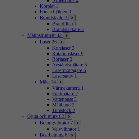
Arbetsbock
4
Körplåt
1
Första hjälpen
3
Brandskydd
3
Brandfiltar
1
Brandsläckare
2
Mätinstrument
42
Laser
26
Korslaser
3
Rotationslaser
9
Rörlaser
2
Avståndsmätare
5
Lasermottagare
6
Laserstativ
1
Mäta
14
Värmekamera
1
Fuktmätare
2
Vattenpass
3
Måttband
2
Tumstock
2
Gjuta och mura
62
Betongvibrator
7
Valvvibrator
1
Bearbetning
6