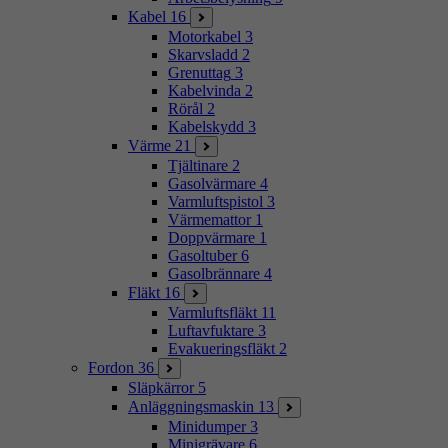
Kabel
16
Motorkabel
3
Skarvsladd
2
Grenuttag
3
Kabelvinda
2
Rörål
2
Kabelskydd
3
Värme
21
Tjältinare
2
Gasolvärmare
4
Varmluftspistol
3
Värmemattor
1
Doppvärmare
1
Gasoltuber
6
Gasolbrännare
4
Fläkt
16
Varmluftsfläkt
11
Luftavfuktare
3
Evakueringsfläkt
2
Fordon
36
Släpkärror
5
Anläggningsmaskin
13
Minidumper
3
Minigrävare
6