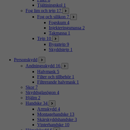
Tjältiningskol
1
Fog lim och tejp
17
Fog och silikon
7
Fogskum
4
Injekteringsmassa
2
Takmassa
1
Tejp
10
Byggtejp
9
Skyddstejp
1
Personskydd
Andningsskydd
16
Halvmask
5
Filter och tillbehör
1
Filtrerande halvmask
1
Skor
7
Skyddsglasögon
4
Hjälm
2
Handske
34
Armskydd
4
Montagehandske
13
Skärskyddshandske
3
Vinterhandske
10