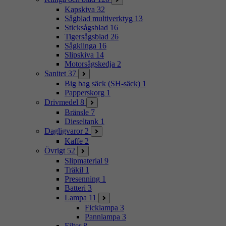
Kapskiva
32
Sågblad multiverktyg
13
Sticksågsblad
16
Tigersågsblad
26
Sågklinga
16
Slipskiva
14
Motorsågskedja
2
Sanitet
37
Big bag säck (SH-säck)
1
Papperskorg
1
Drivmedel
8
Bränsle
7
Dieseltank
1
Dagligvaror
2
Kaffe
2
Övrigt
52
Slipmaterial
9
Träkil
1
Presenning
1
Batteri
3
Lampa
11
Ficklampa
3
Pannlampa
3
Filter
8