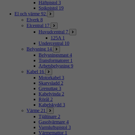
Häftpistol
3
Spikpistol
19
El och värme
92
Elverk
8
Elcentral
17
Huvudcentral
7
125A
1
Undercentral
10
Belysning
14
Belysningsmast
4
Transformatorer
1
Arbetsbelysning
9
Kabel
16
Motorkabel
3
Skarvsladd
2
Grenuttag
3
Kabelvinda
2
Rörål
2
Kabelskydd
3
Värme
21
Tjältinare
2
Gasolvärmare
4
Varmluftspistol
3
Värmemattor
1