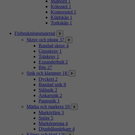
Matbord
1
Köksstol
1
Kontorsstol
1
Klädskåp
1
Torkskåp
1
Förbrukningsmaterial
Skruv och plugg
37
Bandad skruv
4
Gipsskruv
1
Träskruv
1
Expanderbult
2
Bits
27
Spik och klammer
18
Dyckert
2
Bandad spik
8
Stålspik
2
Ankarspik
2
Pappspik
1
Märka och markera
19
Markörfärg
3
Snöre
5
Markörpenna
4
Djuphålsmärkare
4
Klinga och blad
120