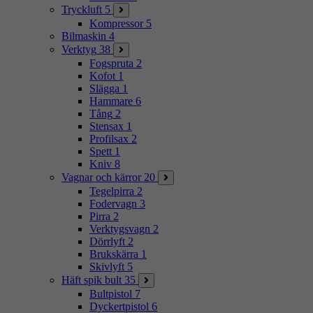
Tryckluft
5
Kompressor
5
Bilmaskin
4
Verktyg
38
Fogspruta
2
Kofot
1
Slägga
1
Hammare
6
Tång
2
Stensax
1
Profilsax
2
Spett
1
Kniv
8
Vagnar och kärror
20
Tegelpirra
2
Fodervagn
3
Pirra
2
Verktygsvagn
2
Dörrlyft
2
Brukskärra
1
Skivlyft
5
Häft spik bult
35
Bultpistol
7
Dyckertpistol
6