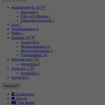
Andningsskydd
16
Halvmask
5
Filter och tillbehör
1
Filtrerande halvmask
1
Skor
7
Skyddsglasögon
4
Hjälm
2
Handske
34
Armskydd
4
Montagehandske
13
Skärskyddshandske
3
Vinterhandske
10
Hörselskydd
6
Hörselkåpa
1
Svetsvisir
1
Svetshjälm
1
Varselväst
1
Kampanj
Kundservice
Om oss
Våra depåer