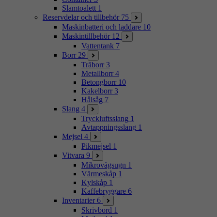
Slamtoalett
1
Reservdelar och tillbehör
75
Maskinbatteri och laddare
10
Maskintillbehör
12
Vattentank
7
Borr
29
Träborr
3
Metallborr
4
Betongborr
10
Kakelborr
3
Hålsåg
7
Slang
4
Tryckluftsslang
1
Avtappningsslang
1
Mejsel
4
Pikmejsel
1
Vitvara
9
Mikrovågsugn
1
Värmeskåp
1
Kylskåp
1
Kaffebryggare
6
Inventarier
6
Skrivbord
1