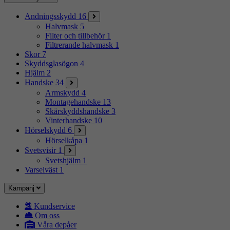
Andningsskydd
16
Halvmask
5
Filter och tillbehör
1
Filtrerande halvmask
1
Skor
7
Skyddsglasögon
4
Hjälm
2
Handske
34
Armskydd
4
Montagehandske
13
Skärskyddshandske
3
Vinterhandske
10
Hörselskydd
6
Hörselkåpa
1
Svetsvisir
1
Svetshjälm
1
Varselväst
1
Kampanj
Kundservice
Om oss
Våra depåer