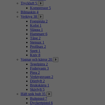
Tryckluft
5
Kompressor
5
Bilmaskin
4
Verktyg
38
Fogspruta
2
Kofot
1
Slägga
1
Hammare
6
Tång
2
Stensax
1
Profilsax
2
Spett
1
Kniv
8
Vagnar och kärror
20
Tegelpirra
2
Fodervagn
3
Pirra
2
Verktygsvagn
2
Dörrlyft
2
Brukskärra
1
Skivlyft
5
Häft spik bult
35
Bultpistol
7
Dyckertpistol
6