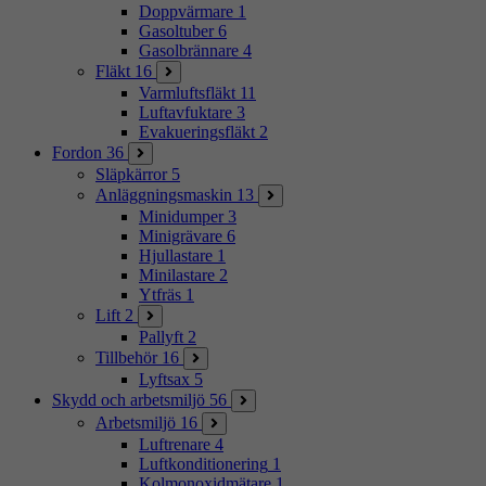
Doppvärmare
1
Gasoltuber
6
Gasolbrännare
4
Fläkt
16
Varmluftsfläkt
11
Luftavfuktare
3
Evakueringsfläkt
2
Fordon
36
Släpkärror
5
Anläggningsmaskin
13
Minidumper
3
Minigrävare
6
Hjullastare
1
Minilastare
2
Ytfräs
1
Lift
2
Pallyft
2
Tillbehör
16
Lyftsax
5
Skydd och arbetsmiljö
56
Arbetsmiljö
16
Luftrenare
4
Luftkonditionering
1
Kolmonoxidmätare
1