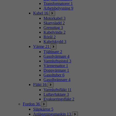
Transformatorer
1
Arbetsbelysning
9
Kabel
16
Motorkabel
3
Skarvsladd
2
Grenuttag
3
Kabelvinda
2
Rörål
2
Kabelskydd
3
Värme
21
Tjältinare
2
Gasolvärmare
4
Varmluftspistol
3
Värmemattor
1
Doppvärmare
1
Gasoltuber
6
Gasolbrännare
4
Fläkt
16
Varmluftsfläkt
11
Luftavfuktare
3
Evakueringsfläkt
2
Fordon
36
Släpkärror
5
Anläggningsmaskin
13