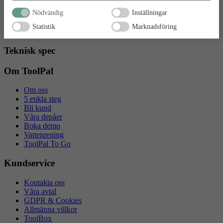
Inhyrning
Nödvändig
Inställningar
Statistik
Marknadsföring
Inhyrning
Teknisk spec
Om ToolPal
Om oss
5 enkla steg
Bli kund
Våra depåer
Boka demo
Vattenrening
ToolPal To Go
Kundservice
Kontakta oss
Våra avtal
GDPR & Cookies
Allmänna villkor
ToolBox