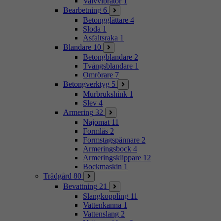
Valvvibrator
1
Bearbetning
6
Betongglättare
4
Sloda
1
Asfaltsraka
1
Blandare
10
Betongblandare
2
Tvångsblandare
1
Omrörare
7
Betongverktyg
5
Murbrukshink
1
Slev
4
Armering
32
Najomat
11
Formlås
2
Formstagspännare
2
Armeringsbock
4
Armeringsklippare
12
Bockmaskin
1
Trädgård
80
Bevattning
21
Slangkoppling
11
Vattenkanna
1
Vattenslang
2