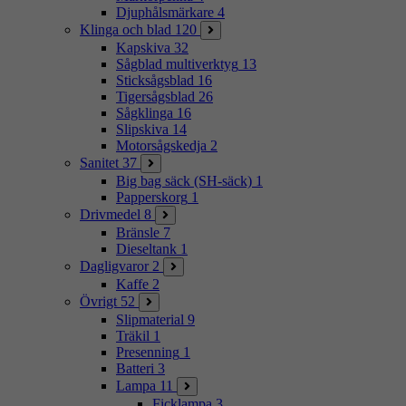
Djuphålsmärkare
4
Klinga och blad
120
Kapskiva
32
Sågblad multiverktyg
13
Sticksågsblad
16
Tigersågsblad
26
Sågklinga
16
Slipskiva
14
Motorsågskedja
2
Sanitet
37
Big bag säck (SH-säck)
1
Papperskorg
1
Drivmedel
8
Bränsle
7
Dieseltank
1
Dagligvaror
2
Kaffe
2
Övrigt
52
Slipmaterial
9
Träkil
1
Presenning
1
Batteri
3
Lampa
11
Ficklampa
3