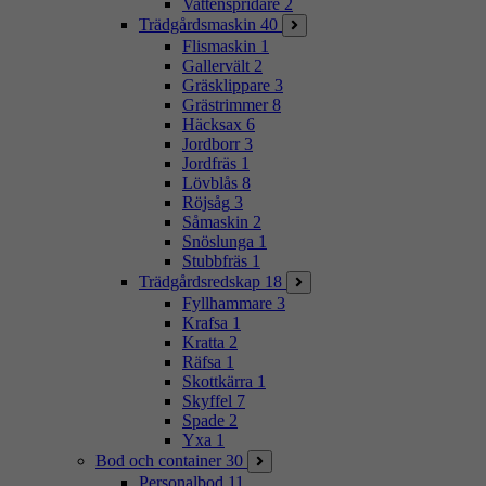
Vattenspridare
2
Trädgårdsmaskin
40
Flismaskin
1
Gallervält
2
Gräsklippare
3
Grästrimmer
8
Häcksax
6
Jordborr
3
Jordfräs
1
Lövblås
8
Röjsåg
3
Såmaskin
2
Snöslunga
1
Stubbfräs
1
Trädgårdsredskap
18
Fyllhammare
3
Krafsa
1
Kratta
2
Räfsa
1
Skottkärra
1
Skyffel
7
Spade
2
Yxa
1
Bod och container
30
Personalbod
11