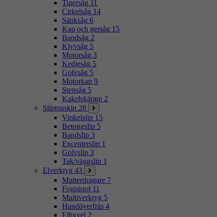
Tigersåg
11
Cirkelsåg
14
Sänksåg
6
Kap och gersåg
15
Bandsåg
2
Klyvsåg
5
Motorsåg
3
Kedjesåg
5
Golvsåg
5
Motorkap
9
Stensåg
5
Kakelskärare
2
Slipmaskin
28
Vinkelslip
15
Betongslip
5
Bandslip
3
Excenterslip
1
Golvslip
3
Tak/väggslip
1
Elverktyg
43
Mutterdragare
7
Fogpistol
11
Multiverktyg
5
Handöverfräs
4
Elhyvel
2