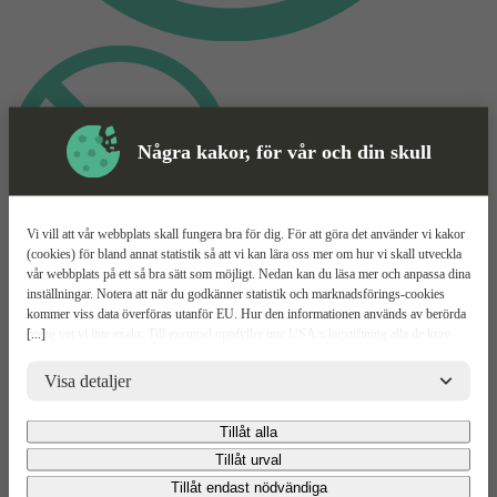
Några kakor, för vår och din skull
Vi vill att vår webbplats skall fungera bra för dig. För att göra det använder vi kakor
(cookies) för bland annat statistik så att vi kan lära oss mer om hur vi skall utveckla
vår webbplats på ett så bra sätt som möjligt. Nedan kan du läsa mer och anpassa dina
Inhyrning
Mer information
inställningar. Notera att när du godkänner statistik och marknadsförings-cookies
kommer viss data överföras utanför EU. Hur den informationen används av berörda
Inhyrning
[...]
bolag vet vi inte exakt. Till exempel uppfyller inte USA:s lagstiftning alla de krav
gällande hantering av personuppgifter som ställs inom EU, vilket kan innebära vissa
risker för dina personuppgifter. De berörda bolagen måste lämna över uppgifter till
Visa detaljer
inhyrning
brottsbekämpande myndigheter i USA om de får en sådan begäran. Det kan dock
vara svårt eller omöjligt för dig att hävda dina rättigheter, t.ex. rätten till radering,
Relaterade
Tillåt alla
Mer information
Upp
gällande eventuella personuppgifter som de brottsbekämpande myndigheterna har
fått tillgång till. Genom att godkänna statistik och marknadsförings-cookies nedan
Produkter
Tillåt urval
bekräftar du att du samtycker till att data överförs till tredje land.
Mer Information
Tillåt endast nödvändiga