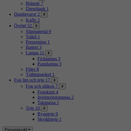
Bränsle
7
Dieseltank
1
Dagligvaror
2
Kaffe
2
Övrigt
52
Slipmaterial
9
Träkil
1
Presenning
1
Batteri
3
Lampa
11
Ficklampa
3
Pannlampa
3
Filter
8
Tjältiningskol
1
Fog lim och tejp
17
Fog och silikon
7
Fogskum
4
Injekteringsmassa
2
Takmassa
1
Tejp
10
Byggtejp
9
Skyddstejp
1
Personskydd