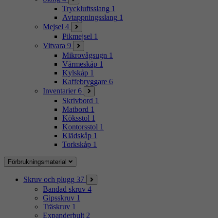
Tryckluftsslang
1
Avtappningsslang
1
Mejsel
4
Pikmejsel
1
Vitvara
9
Mikrovågsugn
1
Värmeskåp
1
Kylskåp
1
Kaffebryggare
6
Inventarier
6
Skrivbord
1
Matbord
1
Köksstol
1
Kontorsstol
1
Klädskåp
1
Torkskåp
1
Förbrukningsmaterial
Skruv och plugg
37
Bandad skruv
4
Gipsskruv
1
Träskruv
1
Expanderbult
2