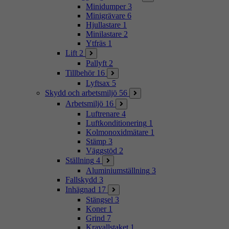
Minidumper
3
Minigrävare
6
Hjullastare
1
Minilastare
2
Ytfräs
1
Lift
2
Pallyft
2
Tillbehör
16
Lyftsax
5
Skydd och arbetsmiljö
56
Arbetsmiljö
16
Luftrenare
4
Luftkonditionering
1
Kolmonoxidmätare
1
Stämp
3
Väggstöd
2
Ställning
4
Aluminiumställning
3
Fallskydd
3
Inhägnad
17
Stängsel
3
Koner
1
Grind
7
Kravallstaket
1