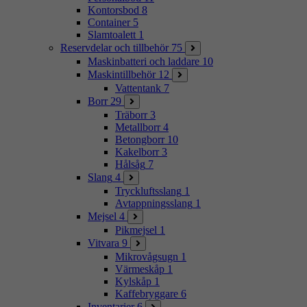
Kontorsbod
8
Container
5
Slamtoalett
1
Reservdelar och tillbehör
75
Maskinbatteri och laddare
10
Maskintillbehör
12
Vattentank
7
Borr
29
Träborr
3
Metallborr
4
Betongborr
10
Kakelborr
3
Hålsåg
7
Slang
4
Tryckluftsslang
1
Avtappningsslang
1
Mejsel
4
Pikmejsel
1
Vitvara
9
Mikrovågsugn
1
Värmeskåp
1
Kylskåp
1
Kaffebryggare
6
Inventarier
6