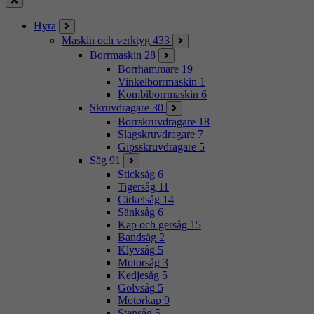
Stäng
Hyra
Maskin och verktyg
433
Borrmaskin
28
Borrhammare
19
Vinkelborrmaskin
1
Kombiborrmaskin
6
Skruvdragare
30
Borrskruvdragare
18
Slagskruvdragare
7
Gipsskruvdragare
5
Såg
91
Sticksåg
6
Tigersåg
11
Cirkelsåg
14
Sänksåg
6
Kap och gersåg
15
Bandsåg
2
Klyvsåg
5
Motorsåg
3
Kedjesåg
5
Golvsåg
5
Motorkap
9
Stensåg
5