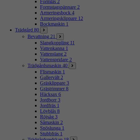
Formlås
2
Formstagspännare
2
Armeringsbock
4
Armeringsklippare
12
Bockmaskin
1
Trädgård
80
Bevattning
21
Slangkoppling
11
Vattenkanna
1
Vattenslang
2
Vattenspridare
2
Trädgårdsmaskin
40
Flismaskin
1
Gallervält
2
Gräsklippare
3
Grästrimmer
8
Häcksax
6
Jordborr
3
Jordfräs
1
Lövblås
8
Röjsåg
3
Såmaskin
2
Snöslunga
1
Stubbfräs
1
Trädgårdsredskap
18