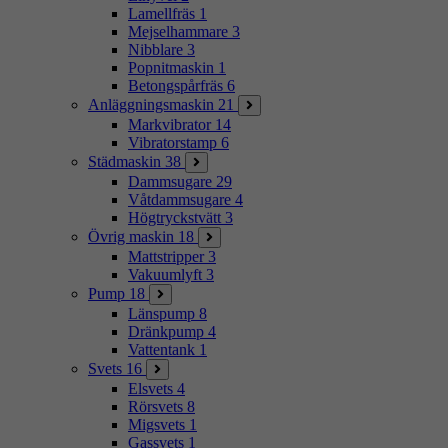
Lamellfräs
1
Mejselhammare
3
Nibblare
3
Popnitmaskin
1
Betongspårfräs
6
Anläggningsmaskin
21
Markvibrator
14
Vibratorstamp
6
Städmaskin
38
Dammsugare
29
Våtdammsugare
4
Högtryckstvätt
3
Övrig maskin
18
Mattstripper
3
Vakuumlyft
3
Pump
18
Länspump
8
Dränkpump
4
Vattentank
1
Svets
16
Elsvets
4
Rörsvets
8
Migsvets
1
Gassvets
1