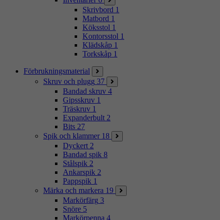
Skrivbord
1
Matbord
1
Köksstol
1
Kontorsstol
1
Klädskåp
1
Torkskåp
1
Förbrukningsmaterial
Skruv och plugg
37
Bandad skruv
4
Gipsskruv
1
Träskruv
1
Expanderbult
2
Bits
27
Spik och klammer
18
Dyckert
2
Bandad spik
8
Stålspik
2
Ankarspik
2
Pappspik
1
Märka och markera
19
Markörfärg
3
Snöre
5
Markörpenna
4