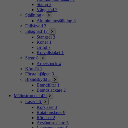
Stämp
3
Väggstöd
2
Ställning
4
Aluminiumställning
3
Fallskydd
3
Inhägnad
17
Stängsel
3
Koner
1
Grind
7
Kravallstaket
1
Stege
8
Arbetsbock
4
Körplåt
1
Första hjälpen
3
Brandskydd
3
Brandfiltar
1
Brandsläckare
2
Mätinstrument
42
Laser
26
Korslaser
3
Rotationslaser
9
Rörlaser
2
Avståndsmätare
5
Lasermottagare
6