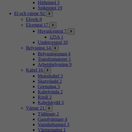
Häftpistol
3
Spikpistol
19
El och värme
92
Elverk
8
Elcentral
17
Huvudcentral
7
125A
1
Undercentral
10
Belysning
14
Belysningsmast
4
Transformatorer
1
Arbetsbelysning
9
Kabel
16
Motorkabel
3
Skarvsladd
2
Grenuttag
3
Kabelvinda
2
Rörål
2
Kabelskydd
3
Värme
21
Tjältinare
2
Gasolvärmare
4
Varmluftspistol
3
Värmemattor
1