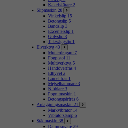
Kakelskärare
2
Slipmaskin
28
Vinkelslip
15
Betongslip
5
Bandslip
3
Excenterslip
1
Golvslip
3
Tak/väggslip
1
Elverktyg
43
Mutterdragare
7
Fogpistol
11
Multiverktyg
5
Handöverfräs
4
Elhyvel
2
Lamellfräs
1
Mejselhammare
3
Nibblare
3
Popnitmaskin
1
Betongspårfräs
6
Anläggningsmaskin
21
Markvibrator
14
Vibratorstamp
6
Städmaskin
38
Dammsugare
29