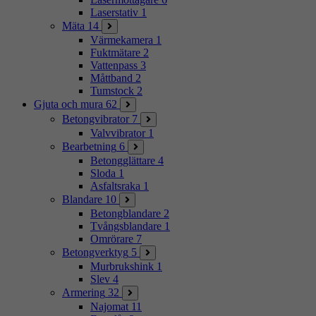
Laserstativ
1
Mäta
14
Värmekamera
1
Fuktmätare
2
Vattenpass
3
Måttband
2
Tumstock
2
Gjuta och mura
62
Betongvibrator
7
Valvvibrator
1
Bearbetning
6
Betongglättare
4
Sloda
1
Asfaltsraka
1
Blandare
10
Betongblandare
2
Tvångsblandare
1
Omrörare
7
Betongverktyg
5
Murbrukshink
1
Slev
4
Armering
32
Najomat
11