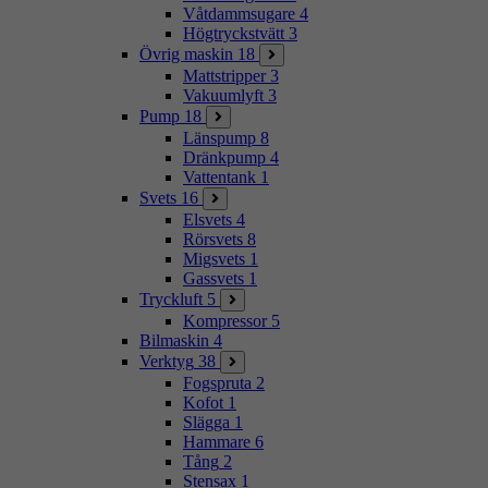
Våtdammsugare
4
Högtryckstvätt
3
Övrig maskin
18
Mattstripper
3
Vakuumlyft
3
Pump
18
Länspump
8
Dränkpump
4
Vattentank
1
Svets
16
Elsvets
4
Rörsvets
8
Migsvets
1
Gassvets
1
Tryckluft
5
Kompressor
5
Bilmaskin
4
Verktyg
38
Fogspruta
2
Kofot
1
Slägga
1
Hammare
6
Tång
2
Stensax
1