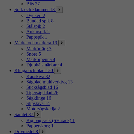
Bits
27
Spik och klammer
18
Dyckert
2
Bandad spik
8
Stålspik
2
Ankarspik
2
Pappspik
1
Märka och markera
19
Markörfärg
3
Snöre
5
Markörpenna
4
Djuphålsmärkare
4
Klinga och blad
120
Kapskiva
32
Sågblad multiverktyg
13
Sticksågsblad
16
Tigersågsblad
26
Sågklinga
16
Slipskiva
14
Motorsågskedja
2
Sanitet
37
Big bag säck (SH-säck)
1
Papperskorg
1
Drivmedel
8