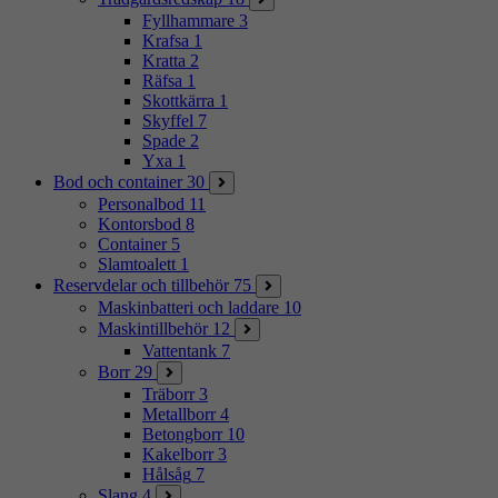
Fyllhammare
3
Krafsa
1
Kratta
2
Räfsa
1
Skottkärra
1
Skyffel
7
Spade
2
Yxa
1
Bod och container
30
Personalbod
11
Kontorsbod
8
Container
5
Slamtoalett
1
Reservdelar och tillbehör
75
Maskinbatteri och laddare
10
Maskintillbehör
12
Vattentank
7
Borr
29
Träborr
3
Metallborr
4
Betongborr
10
Kakelborr
3
Hålsåg
7
Slang
4