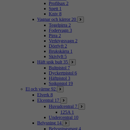
Profilsax
2
Spett
1
Kniv
8
Vagnar och kärror
20
Tegelpirra
2
Fodervagn
3
Pirra
2
Verktygsvagn
2
Dörrlyft
2
Brukskärra
1
Skivlyft
5
Häft spik bult
35
Bultpistol
7
Dyckertpistol
6
Häftpistol
3
Spikpistol
19
El och värme
92
Elverk
8
Elcentral
17
Huvudcentral
7
125A
1
Undercentral
10
Belysning
14
Belysningsmast
4