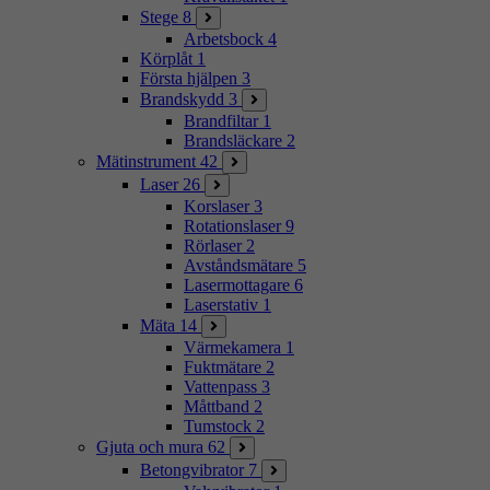
Stege
8
Arbetsbock
4
Körplåt
1
Första hjälpen
3
Brandskydd
3
Brandfiltar
1
Brandsläckare
2
Mätinstrument
42
Laser
26
Korslaser
3
Rotationslaser
9
Rörlaser
2
Avståndsmätare
5
Lasermottagare
6
Laserstativ
1
Mäta
14
Värmekamera
1
Fuktmätare
2
Vattenpass
3
Måttband
2
Tumstock
2
Gjuta och mura
62
Betongvibrator
7