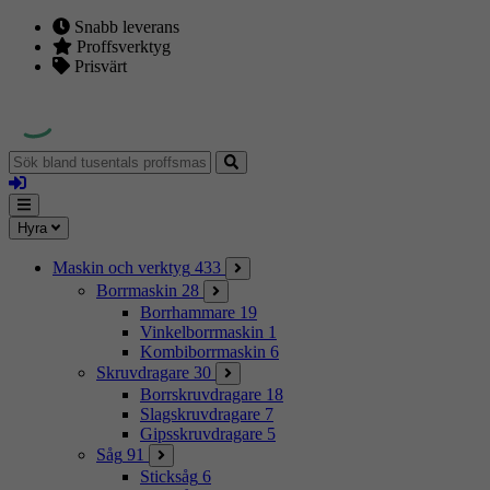
Snabb leverans
Proffsverktyg
Prisvärt
Sök
bland
Logga
tusentals
in
proffsmaskiner
Mina
Meny
Hyra
sidor
Maskin och verktyg
433
Borrmaskin
28
Borrhammare
19
Vinkelborrmaskin
1
Kombiborrmaskin
6
Skruvdragare
30
Borrskruvdragare
18
Slagskruvdragare
7
Gipsskruvdragare
5
Såg
91
Sticksåg
6