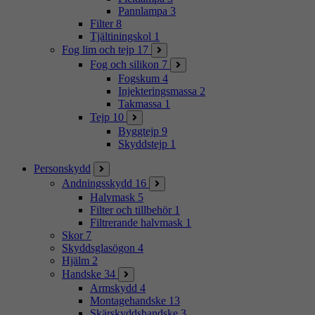
Pannlampa
3
Filter
8
Tjältiningskol
1
Fog lim och tejp
17
Fog och silikon
7
Fogskum
4
Injekteringsmassa
2
Takmassa
1
Tejp
10
Byggtejp
9
Skyddstejp
1
Personskydd
Andningsskydd
16
Halvmask
5
Filter och tillbehör
1
Filtrerande halvmask
1
Skor
7
Skyddsglasögon
4
Hjälm
2
Handske
34
Armskydd
4
Montagehandske
13
Skärskyddshandske
3