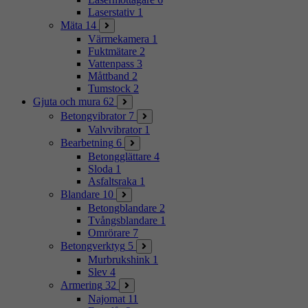
Laserstativ
1
Mäta
14
Värmekamera
1
Fuktmätare
2
Vattenpass
3
Måttband
2
Tumstock
2
Gjuta och mura
62
Betongvibrator
7
Valvvibrator
1
Bearbetning
6
Betongglättare
4
Sloda
1
Asfaltsraka
1
Blandare
10
Betongblandare
2
Tvångsblandare
1
Omrörare
7
Betongverktyg
5
Murbrukshink
1
Slev
4
Armering
32
Najomat
11