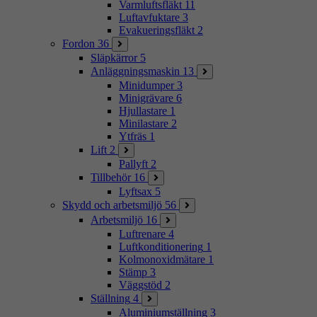
Varmluftsfläkt
11
Luftavfuktare
3
Evakueringsfläkt
2
Fordon
36
Släpkärror
5
Anläggningsmaskin
13
Minidumper
3
Minigrävare
6
Hjullastare
1
Minilastare
2
Ytfräs
1
Lift
2
Pallyft
2
Tillbehör
16
Lyftsax
5
Skydd och arbetsmiljö
56
Arbetsmiljö
16
Luftrenare
4
Luftkonditionering
1
Kolmonoxidmätare
1
Stämp
3
Väggstöd
2
Ställning
4
Aluminiumställning
3