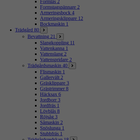
Formlås
2
Formstagspännare
2
Armeringsbock
4
Armeringsklippare
12
Bockmaskin
1
Trädgård
80
Bevattning
21
Slangkoppling
11
Vattenkanna
1
Vattenslang
2
Vattenspridare
2
Trädgårdsmaskin
40
Flismaskin
1
Gallervält
2
Gräsklippare
3
Grästrimmer
8
Häcksax
6
Jordborr
3
Jordfräs
1
Lövblås
8
Röjsåg
3
Såmaskin
2
Snöslunga
1
Stubbfräs
1
Trädgårdsredskap
18