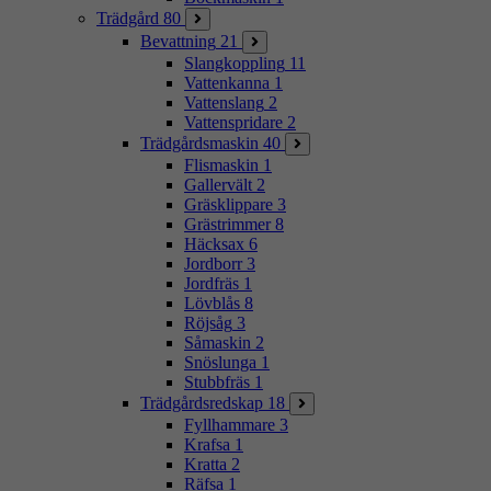
Trädgård
80
Bevattning
21
Slangkoppling
11
Vattenkanna
1
Vattenslang
2
Vattenspridare
2
Trädgårdsmaskin
40
Flismaskin
1
Gallervält
2
Gräsklippare
3
Grästrimmer
8
Häcksax
6
Jordborr
3
Jordfräs
1
Lövblås
8
Röjsåg
3
Såmaskin
2
Snöslunga
1
Stubbfräs
1
Trädgårdsredskap
18
Fyllhammare
3
Krafsa
1
Kratta
2
Räfsa
1