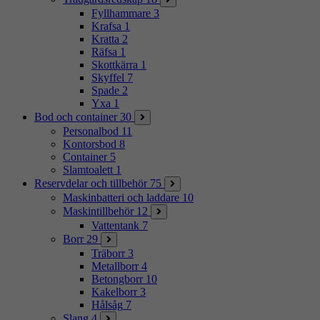
Fyllhammare
3
Krafsa
1
Kratta
2
Räfsa
1
Skottkärra
1
Skyffel
7
Spade
2
Yxa
1
Bod och container
30
Personalbod
11
Kontorsbod
8
Container
5
Slamtoalett
1
Reservdelar och tillbehör
75
Maskinbatteri och laddare
10
Maskintillbehör
12
Vattentank
7
Borr
29
Träborr
3
Metallborr
4
Betongborr
10
Kakelborr
3
Hålsåg
7
Slang
4