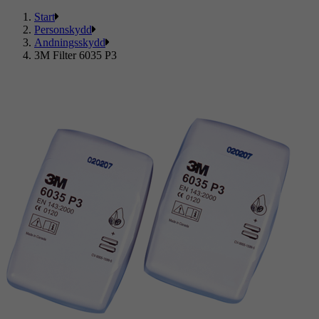
Start
Personskydd
Andningsskydd
3M Filter 6035 P3