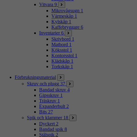
Vitvara
9
Mikrovågsugn
1
Värmeskåp
1
Kylskåp
1
Kaffebryggare
6
Inventarier
6
Skrivbord
1
Matbord
1
Köksstol
1
Kontorsstol
1
Klädskåp
1
Torkskåp
1
Förbrukningsmaterial
Skruv och plugg
37
Bandad skruv
4
Gipsskruv
1
Träskruv
1
Expanderbult
2
Bits
27
Spik och klammer
18
Dyckert
2
Bandad spik
8
Stålspik
2