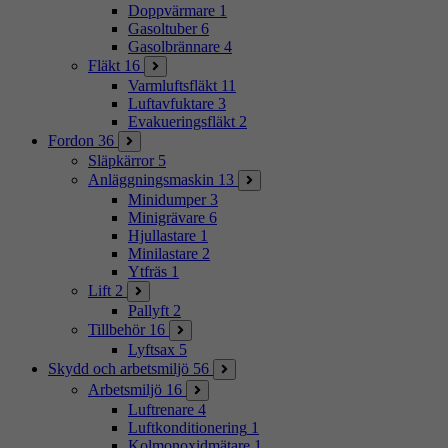
Doppvärmare
1
Gasoltuber
6
Gasolbrännare
4
Fläkt
16
Varmluftsfläkt
11
Luftavfuktare
3
Evakueringsfläkt
2
Fordon
36
Släpkärror
5
Anläggningsmaskin
13
Minidumper
3
Minigrävare
6
Hjullastare
1
Minilastare
2
Ytfräs
1
Lift
2
Pallyft
2
Tillbehör
16
Lyftsax
5
Skydd och arbetsmiljö
56
Arbetsmiljö
16
Luftrenare
4
Luftkonditionering
1
Kolmonoxidmätare
1