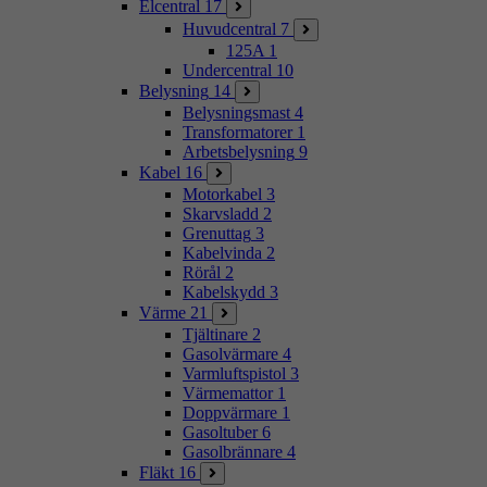
Elcentral
17
Huvudcentral
7
125A
1
Undercentral
10
Belysning
14
Belysningsmast
4
Transformatorer
1
Arbetsbelysning
9
Kabel
16
Motorkabel
3
Skarvsladd
2
Grenuttag
3
Kabelvinda
2
Rörål
2
Kabelskydd
3
Värme
21
Tjältinare
2
Gasolvärmare
4
Varmluftspistol
3
Värmemattor
1
Doppvärmare
1
Gasoltuber
6
Gasolbrännare
4
Fläkt
16