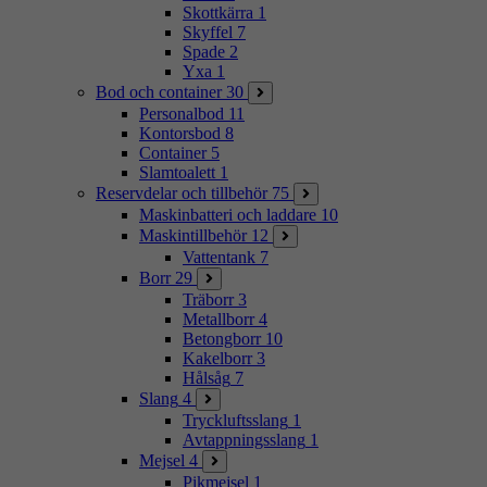
Skottkärra
1
Skyffel
7
Spade
2
Yxa
1
Bod och container
30
Personalbod
11
Kontorsbod
8
Container
5
Slamtoalett
1
Reservdelar och tillbehör
75
Maskinbatteri och laddare
10
Maskintillbehör
12
Vattentank
7
Borr
29
Träborr
3
Metallborr
4
Betongborr
10
Kakelborr
3
Hålsåg
7
Slang
4
Tryckluftsslang
1
Avtappningsslang
1
Mejsel
4
Pikmejsel
1