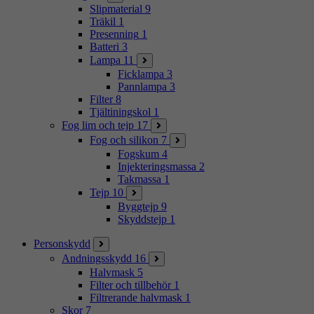
Slipmaterial
9
Träkil
1
Presenning
1
Batteri
3
Lampa
11
Ficklampa
3
Pannlampa
3
Filter
8
Tjältiningskol
1
Fog lim och tejp
17
Fog och silikon
7
Fogskum
4
Injekteringsmassa
2
Takmassa
1
Tejp
10
Byggtejp
9
Skyddstejp
1
Personskydd
Andningsskydd
16
Halvmask
5
Filter och tillbehör
1
Filtrerande halvmask
1
Skor
7