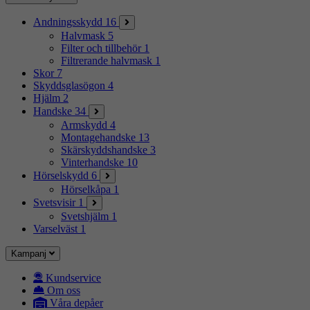
Andningsskydd
16
Halvmask
5
Filter och tillbehör
1
Filtrerande halvmask
1
Skor
7
Skyddsglasögon
4
Hjälm
2
Handske
34
Armskydd
4
Montagehandske
13
Skärskyddshandske
3
Vinterhandske
10
Hörselskydd
6
Hörselkåpa
1
Svetsvisir
1
Svetshjälm
1
Varselväst
1
Kampanj
Kundservice
Om oss
Våra depåer