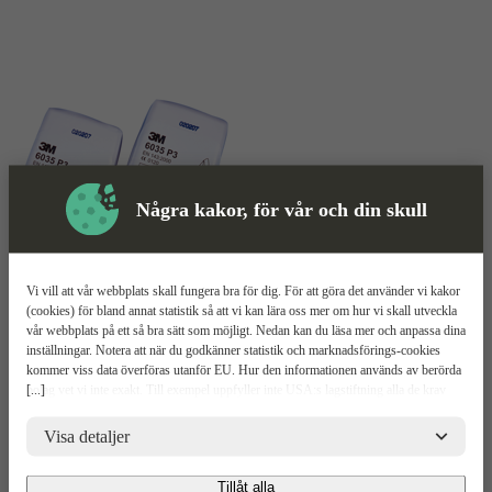
Några kakor, för vår och din skull
Vi vill att vår webbplats skall fungera bra för dig. För att göra det använder vi kakor
Filter
Mer information
(cookies) för bland annat statistik så att vi kan lära oss mer om hur vi skall utveckla
vår webbplats på ett så bra sätt som möjligt. Nedan kan du läsa mer och anpassa dina
3M 6035 P3
inställningar. Notera att när du godkänner statistik och marknadsförings-cookies
kommer viss data överföras utanför EU. Hur den informationen används av berörda
[...]
bolag vet vi inte exakt. Till exempel uppfyller inte USA:s lagstiftning alla de krav
Relaterade
gällande hantering av personuppgifter som ställs inom EU, vilket kan innebära vissa
Mer information
Upp
risker för dina personuppgifter. De berörda bolagen måste lämna över uppgifter till
Visa detaljer
Produkter
brottsbekämpande myndigheter i USA om de får en sådan begäran. Det kan dock
Mer Information
vara svårt eller omöjligt för dig att hävda dina rättigheter, t.ex. rätten till radering,
Tillåt alla
gällande eventuella personuppgifter som de brottsbekämpande myndigheterna har