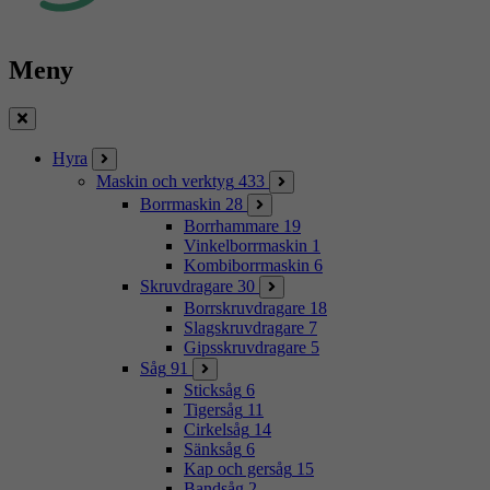
Meny
Stäng
Hyra
Maskin och verktyg
433
Borrmaskin
28
Borrhammare
19
Vinkelborrmaskin
1
Kombiborrmaskin
6
Skruvdragare
30
Borrskruvdragare
18
Slagskruvdragare
7
Gipsskruvdragare
5
Såg
91
Sticksåg
6
Tigersåg
11
Cirkelsåg
14
Sänksåg
6
Kap och gersåg
15
Bandsåg
2