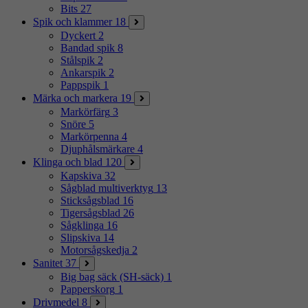
Bits
27
Spik och klammer
18
Dyckert
2
Bandad spik
8
Stålspik
2
Ankarspik
2
Pappspik
1
Märka och markera
19
Markörfärg
3
Snöre
5
Markörpenna
4
Djuphålsmärkare
4
Klinga och blad
120
Kapskiva
32
Sågblad multiverktyg
13
Sticksågsblad
16
Tigersågsblad
26
Sågklinga
16
Slipskiva
14
Motorsågskedja
2
Sanitet
37
Big bag säck (SH-säck)
1
Papperskorg
1
Drivmedel
8