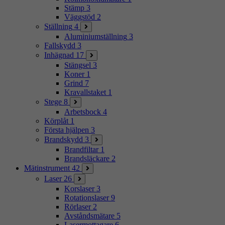
Stämp
3
Väggstöd
2
Ställning
4
Aluminiumställning
3
Fallskydd
3
Inhägnad
17
Stängsel
3
Koner
1
Grind
7
Kravallstaket
1
Stege
8
Arbetsbock
4
Körplåt
1
Första hjälpen
3
Brandskydd
3
Brandfiltar
1
Brandsläckare
2
Mätinstrument
42
Laser
26
Korslaser
3
Rotationslaser
9
Rörlaser
2
Avståndsmätare
5
Lasermottagare
6