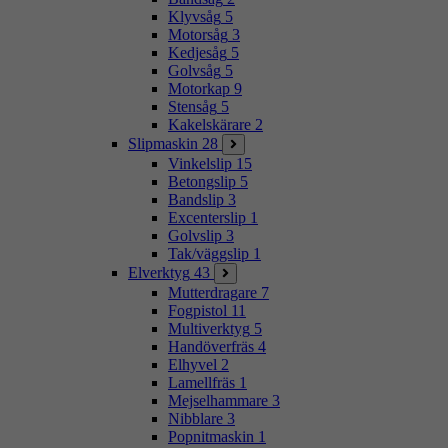
Klyvsåg
5
Motorsåg
3
Kedjesåg
5
Golvsåg
5
Motorkap
9
Stensåg
5
Kakelskärare
2
Slipmaskin
28
Vinkelslip
15
Betongslip
5
Bandslip
3
Excenterslip
1
Golvslip
3
Tak/väggslip
1
Elverktyg
43
Mutterdragare
7
Fogpistol
11
Multiverktyg
5
Handöverfräs
4
Elhyvel
2
Lamellfräs
1
Mejselhammare
3
Nibblare
3
Popnitmaskin
1