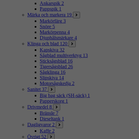
Ankarspik
2
Pappspik
1
Märka och markera
19
Markörfärg
3
Snöre
5
Markörpenna
4
Djuphålsmärkare
4
Klinga och blad
120
Kapskiva
32
Sågblad multiverktyg
13
Sticksågsblad
16
Tigersågsblad
26
Sågklinga
16
Slipskiva
14
Motorsågskedja
2
Sanitet
37
Big bag säck (SH-säck)
1
Papperskorg
1
Drivmedel
8
Bränsle
7
Dieseltank
1
Dagligvaror
2
Kaffe
2
Övrigt
52