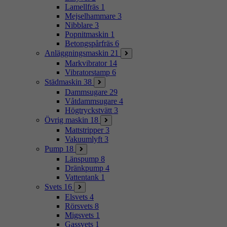
Lamellfräs
1
Mejselhammare
3
Nibblare
3
Popnitmaskin
1
Betongspårfräs
6
Anläggningsmaskin
21
Markvibrator
14
Vibratorstamp
6
Städmaskin
38
Dammsugare
29
Våtdammsugare
4
Högtryckstvätt
3
Övrig maskin
18
Mattstripper
3
Vakuumlyft
3
Pump
18
Länspump
8
Dränkpump
4
Vattentank
1
Svets
16
Elsvets
4
Rörsvets
8
Migsvets
1
Gassvets
1