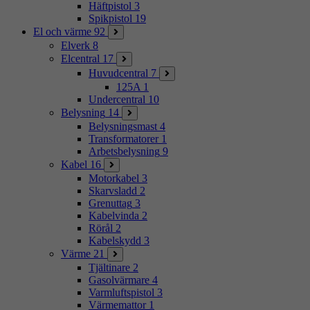
Häftpistol
3
Spikpistol
19
El och värme
92
Elverk
8
Elcentral
17
Huvudcentral
7
125A
1
Undercentral
10
Belysning
14
Belysningsmast
4
Transformatorer
1
Arbetsbelysning
9
Kabel
16
Motorkabel
3
Skarvsladd
2
Grenuttag
3
Kabelvinda
2
Rörål
2
Kabelskydd
3
Värme
21
Tjältinare
2
Gasolvärmare
4
Varmluftspistol
3
Värmemattor
1