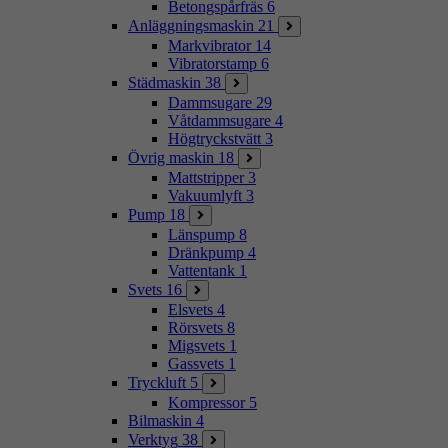
Betongspårfräs
6
Anläggningsmaskin
21
Markvibrator
14
Vibratorstamp
6
Städmaskin
38
Dammsugare
29
Våtdammsugare
4
Högtryckstvätt
3
Övrig maskin
18
Mattstripper
3
Vakuumlyft
3
Pump
18
Länspump
8
Dränkpump
4
Vattentank
1
Svets
16
Elsvets
4
Rörsvets
8
Migsvets
1
Gassvets
1
Tryckluft
5
Kompressor
5
Bilmaskin
4
Verktyg
38