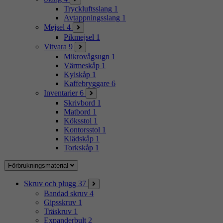
Tryckluftsslang
1
Avtappningsslang
1
Mejsel
4
Pikmejsel
1
Vitvara
9
Mikrovågsugn
1
Värmeskåp
1
Kylskåp
1
Kaffebryggare
6
Inventarier
6
Skrivbord
1
Matbord
1
Köksstol
1
Kontorsstol
1
Klädskåp
1
Torkskåp
1
Förbrukningsmaterial
Skruv och plugg
37
Bandad skruv
4
Gipsskruv
1
Träskruv
1
Expanderbult
2