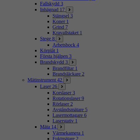
Fallskydd
3
Inhägnad
17
Stängsel
3
Koner
1
Grind
7
Kravallstaket
1
Stege
8
Arbetsbock
4
Körplåt
1
Första hjälpen
3
Brandskydd
3
Brandfiltar
1
Brandsläckare
2
Mätinstrument
42
Laser
26
Korslaser
3
Rotationslaser
9
Rörlaser
2
Avståndsmätare
5
Lasermottagare
6
Laserstativ
1
Mäta
14
Värmekamera
1
Fuktmätare
2