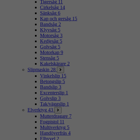
Tigersåg
11
Cirkelsåg
14
Sänksåg
6
Kap och gersåg
15
Bandsåg
2
Klyvsåg
5
Motorsåg
3
Kedjesåg
5
Golvsåg
5
Motorkap
9
Stensåg
5
Kakelskärare
2
Slipmaskin
28
Vinkelslip
15
Betongslip
5
Bandslip
3
Excenterslip
1
Golvslip
3
Tak/väggslip
1
Elverktyg
43
Mutterdragare
7
Fogpistol
11
Multiverktyg
5
Handöverfräs
4
Elhyvel
2