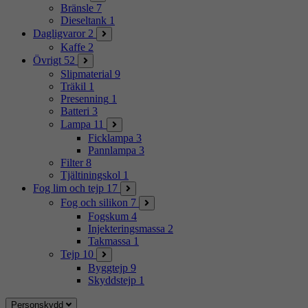
Bränsle
7
Dieseltank
1
Dagligvaror
2
Kaffe
2
Övrigt
52
Slipmaterial
9
Träkil
1
Presenning
1
Batteri
3
Lampa
11
Ficklampa
3
Pannlampa
3
Filter
8
Tjältiningskol
1
Fog lim och tejp
17
Fog och silikon
7
Fogskum
4
Injekteringsmassa
2
Takmassa
1
Tejp
10
Byggtejp
9
Skyddstejp
1
Personskydd