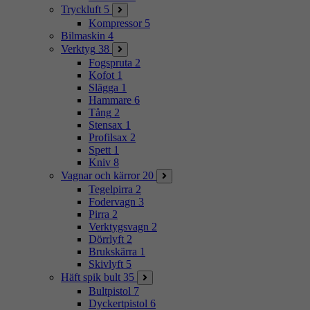
Tryckluft
5
Kompressor
5
Bilmaskin
4
Verktyg
38
Fogspruta
2
Kofot
1
Slägga
1
Hammare
6
Tång
2
Stensax
1
Profilsax
2
Spett
1
Kniv
8
Vagnar och kärror
20
Tegelpirra
2
Fodervagn
3
Pirra
2
Verktygsvagn
2
Dörrlyft
2
Brukskärra
1
Skivlyft
5
Häft spik bult
35
Bultpistol
7
Dyckertpistol
6