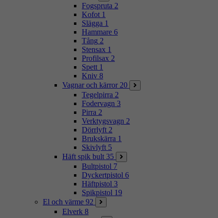
Fogspruta
2
Kofot
1
Slägga
1
Hammare
6
Tång
2
Stensax
1
Profilsax
2
Spett
1
Kniv
8
Vagnar och kärror
20
Tegelpirra
2
Fodervagn
3
Pirra
2
Verktygsvagn
2
Dörrlyft
2
Brukskärra
1
Skivlyft
5
Häft spik bult
35
Bultpistol
7
Dyckertpistol
6
Häftpistol
3
Spikpistol
19
El och värme
92
Elverk
8