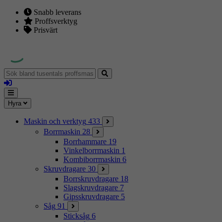
Snabb leverans
Proffsverktyg
Prisvärt
Sök
bland
Logga
tusentals
in
proffsmaskiner
Mina
Meny
Hyra
sidor
Maskin och verktyg
433
Borrmaskin
28
Borrhammare
19
Vinkelborrmaskin
1
Kombiborrmaskin
6
Skruvdragare
30
Borrskruvdragare
18
Slagskruvdragare
7
Gipsskruvdragare
5
Såg
91
Sticksåg
6