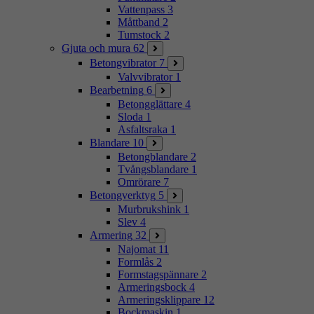
Vattenpass
3
Måttband
2
Tumstock
2
Gjuta och mura
62
Betongvibrator
7
Valvvibrator
1
Bearbetning
6
Betongglättare
4
Sloda
1
Asfaltsraka
1
Blandare
10
Betongblandare
2
Tvångsblandare
1
Omrörare
7
Betongverktyg
5
Murbrukshink
1
Slev
4
Armering
32
Najomat
11
Formlås
2
Formstagspännare
2
Armeringsbock
4
Armeringsklippare
12
Bockmaskin
1