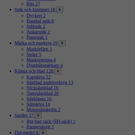
Bits
27
Spik och klammer
18
Dyckert
2
Bandad spik
8
Stålspik
2
Ankarspik
2
Pappspik
1
Märka och markera
19
Markörfärg
3
Snöre
5
Markörpenna
4
Djuphålsmärkare
4
Klinga och blad
120
Kapskiva
32
Sågblad multiverktyg
13
Sticksågsblad
16
Tigersågsblad
26
Sågklinga
16
Slipskiva
14
Motorsågskedja
2
Sanitet
37
Big bag säck (SH-säck)
1
Papperskorg
1
Drivmedel
8