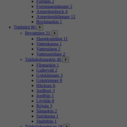
Formlås
2
Formstagspännare
2
Armeringsbock
4
Armeringsklippare
12
Bockmaskin
1
Trädgård
80
Bevattning
21
Slangkoppling
11
Vattenkanna
1
Vattenslang
2
Vattenspridare
2
Trädgårdsmaskin
40
Flismaskin
1
Gallervält
2
Gräsklippare
3
Grästrimmer
8
Häcksax
6
Jordborr
3
Jordfräs
1
Lövblås
8
Röjsåg
3
Såmaskin
2
Snöslunga
1
Stubbfräs
1
Trädgårdsredskap
18