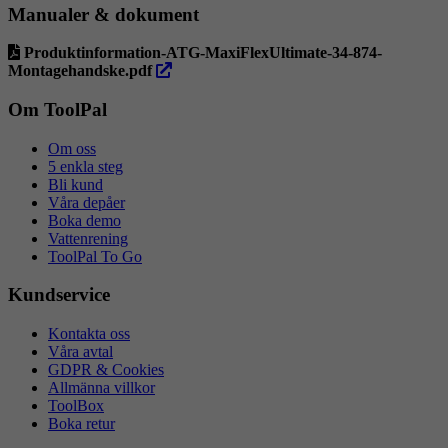
Manualer & dokument
Produktinformation-ATG-MaxiFlexUltimate-34-874-
öppna
Montagehandske.pdf
i
ny
Om ToolPal
flik
Om oss
5 enkla steg
Bli kund
Våra depåer
Boka demo
Vattenrening
ToolPal To Go
Kundservice
Kontakta oss
Våra avtal
GDPR & Cookies
Allmänna villkor
ToolBox
Boka retur