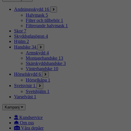
Andningsskydd
16
Halvmask
5
Filter och tillbehör
1
Filtrerande halvmask
1
Skor
7
Skyddsglasögon
4
Hjälm
2
Handske
34
Armskydd
4
Montagehandske
13
Skärskyddshandske
3
Vinterhandske
10
Hörselskydd
6
Hörselkåpa
1
Svetsvisir
1
Svetshjälm
1
Varselväst
1
Kampanj
Kundservice
Om oss
Våra depåer