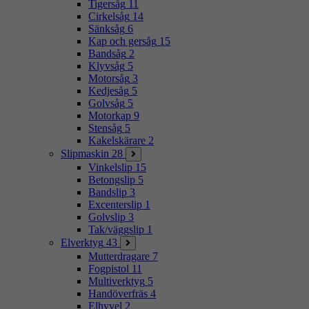
Tigersåg
11
Cirkelsåg
14
Sänksåg
6
Kap och gersåg
15
Bandsåg
2
Klyvsåg
5
Motorsåg
3
Kedjesåg
5
Golvsåg
5
Motorkap
9
Stensåg
5
Kakelskärare
2
Slipmaskin
28
Vinkelslip
15
Betongslip
5
Bandslip
3
Excenterslip
1
Golvslip
3
Tak/väggslip
1
Elverktyg
43
Mutterdragare
7
Fogpistol
11
Multiverktyg
5
Handöverfräs
4
Elhyvel
2