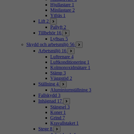
Hjullastare
1
Minilastare
2
Ytfräs
1
Lift
2
Pallyft
2
Tillbehör
16
Lyftsax
5
Skydd och arbetsmiljö
56
Arbetsmiljö
16
Luftrenare
4
Luftkonditionering
1
Kolmonoxidmätare
1
Stämp
3
Väggstöd
2
Ställning
4
Aluminiumställning
3
Fallskydd
3
Inhägnad
17
Stängsel
3
Koner
1
Grind
7
Kravallstaket
1
Stege
8