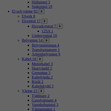
Häftpistol
3
Spikpistol
19
El och värme
92
Elverk
8
Elcentral
17
Huvudcentral
7
125A
1
Undercentral
10
Belysning
14
Belysningsmast
4
Transformatorer
1
Arbetsbelysning
9
Kabel
16
Motorkabel
3
Skarvsladd
2
Grenuttag
3
Kabelvinda
2
Rörål
2
Kabelskydd
3
Värme
21
Tjältinare
2
Gasolvärmare
4
Varmluftspistol
3
Värmemattor
1