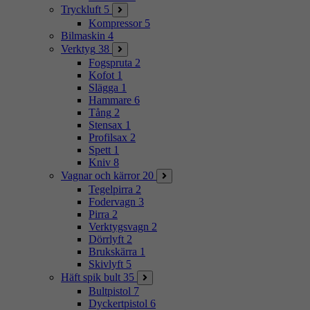
Tryckluft
5
Kompressor
5
Bilmaskin
4
Verktyg
38
Fogspruta
2
Kofot
1
Slägga
1
Hammare
6
Tång
2
Stensax
1
Profilsax
2
Spett
1
Kniv
8
Vagnar och kärror
20
Tegelpirra
2
Fodervagn
3
Pirra
2
Verktygsvagn
2
Dörrlyft
2
Brukskärra
1
Skivlyft
5
Häft spik bult
35
Bultpistol
7
Dyckertpistol
6