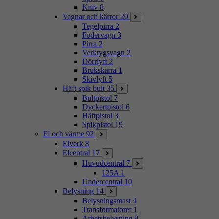
Kniv
8
Vagnar och kärror
20
Tegelpirra
2
Fodervagn
3
Pirra
2
Verktygsvagn
2
Dörrlyft
2
Brukskärra
1
Skivlyft
5
Häft spik bult
35
Bultpistol
7
Dyckertpistol
6
Häftpistol
3
Spikpistol
19
El och värme
92
Elverk
8
Elcentral
17
Huvudcentral
7
125A
1
Undercentral
10
Belysning
14
Belysningsmast
4
Transformatorer
1
Arbetsbelysning
9