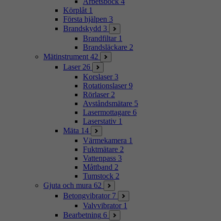
Arbetsbock
4
Körplåt
1
Första hjälpen
3
Brandskydd
3
Brandfiltar
1
Brandsläckare
2
Mätinstrument
42
Laser
26
Korslaser
3
Rotationslaser
9
Rörlaser
2
Avståndsmätare
5
Lasermottagare
6
Laserstativ
1
Mäta
14
Värmekamera
1
Fuktmätare
2
Vattenpass
3
Måttband
2
Tumstock
2
Gjuta och mura
62
Betongvibrator
7
Valvvibrator
1
Bearbetning
6