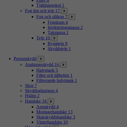
Filter
8
Tjältiningskol
1
Fog lim och tejp
17
Fog och silikon
7
Fogskum
4
Injekteringsmassa
2
Takmassa
1
Tejp
10
Byggtejp
9
Skyddstejp
1
Personskydd
Andningsskydd
16
Halvmask
5
Filter och tillbehör
1
Filtrerande halvmask
1
Skor
7
Skyddsglasögon
4
Hjälm
2
Handske
34
Armskydd
4
Montagehandske
13
Skärskyddshandske
3
Vinterhandske
10