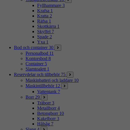
Fyllhammare
3
Krafsa
1
Kratta
2
Räfsa
1
Skottkärra
1
Skyffel
7
Spade
2
Yxa
1
Bod och container
30
Personalbod
11
Kontorsbod
8
Container
5
Slamtoalett
1
Reservdelar och tillbehör
75
Maskinbatteri och laddare
10
Maskintillbehör
12
Vattentank
7
Borr
29
Träborr
3
Metallborr
4
Betongborr
10
Kakelborr
3
Hålsåg
7
Slang
4