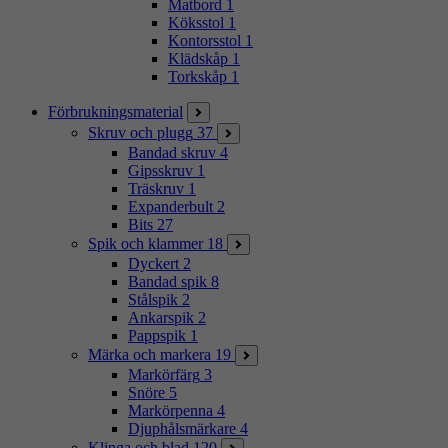
Matbord
1
Köksstol
1
Kontorsstol
1
Klädskåp
1
Torkskåp
1
Förbrukningsmaterial
Skruv och plugg
37
Bandad skruv
4
Gipsskruv
1
Träskruv
1
Expanderbult
2
Bits
27
Spik och klammer
18
Dyckert
2
Bandad spik
8
Stålspik
2
Ankarspik
2
Pappspik
1
Märka och markera
19
Markörfärg
3
Snöre
5
Markörpenna
4
Djuphålsmärkare
4
Klinga och blad
120