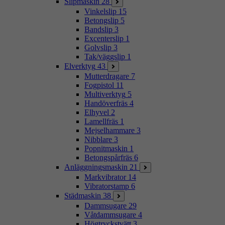
Slipmaskin
28
Vinkelslip
15
Betongslip
5
Bandslip
3
Excenterslip
1
Golvslip
3
Tak/väggslip
1
Elverktyg
43
Mutterdragare
7
Fogpistol
11
Multiverktyg
5
Handöverfräs
4
Elhyvel
2
Lamellfräs
1
Mejselhammare
3
Nibblare
3
Popnitmaskin
1
Betongspårfräs
6
Anläggningsmaskin
21
Markvibrator
14
Vibratorstamp
6
Städmaskin
38
Dammsugare
29
Våtdammsugare
4
Högtryckstvätt
3