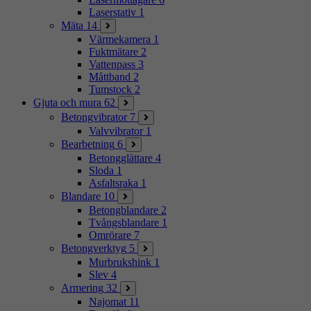
Laserstativ
1
Mäta
14
Värmekamera
1
Fuktmätare
2
Vattenpass
3
Måttband
2
Tumstock
2
Gjuta och mura
62
Betongvibrator
7
Valvvibrator
1
Bearbetning
6
Betongglättare
4
Sloda
1
Asfaltsraka
1
Blandare
10
Betongblandare
2
Tvångsblandare
1
Omrörare
7
Betongverktyg
5
Murbrukshink
1
Slev
4
Armering
32
Najomat
11