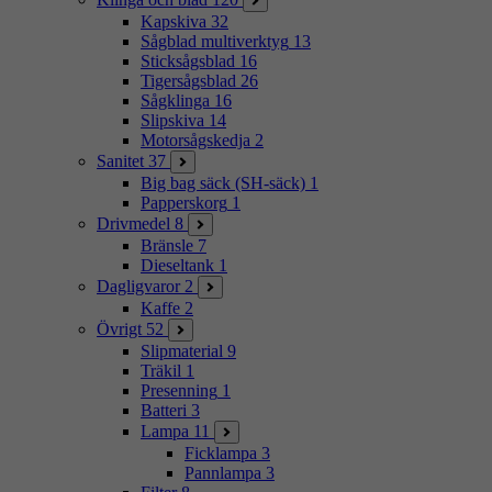
Kapskiva
32
Sågblad multiverktyg
13
Sticksågsblad
16
Tigersågsblad
26
Sågklinga
16
Slipskiva
14
Motorsågskedja
2
Sanitet
37
Big bag säck (SH-säck)
1
Papperskorg
1
Drivmedel
8
Bränsle
7
Dieseltank
1
Dagligvaror
2
Kaffe
2
Övrigt
52
Slipmaterial
9
Träkil
1
Presenning
1
Batteri
3
Lampa
11
Ficklampa
3
Pannlampa
3