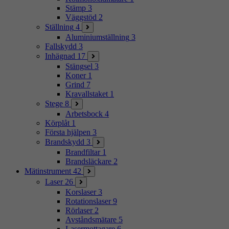
Stämp
3
Väggstöd
2
Ställning
4
Aluminiumställning
3
Fallskydd
3
Inhägnad
17
Stängsel
3
Koner
1
Grind
7
Kravallstaket
1
Stege
8
Arbetsbock
4
Körplåt
1
Första hjälpen
3
Brandskydd
3
Brandfiltar
1
Brandsläckare
2
Mätinstrument
42
Laser
26
Korslaser
3
Rotationslaser
9
Rörlaser
2
Avståndsmätare
5
Lasermottagare
6