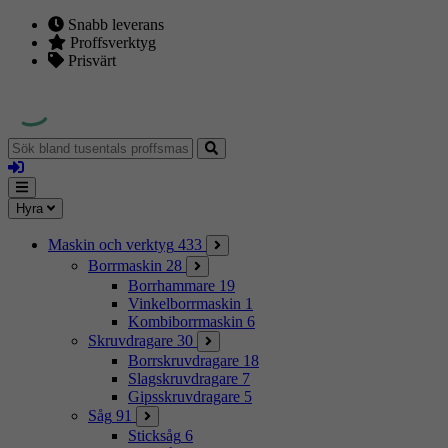
Snabb leverans
Proffsverktyg
Prisvärt
Sök
bland
Logga
tusentals
in
proffsmaskiner
Mina
Meny
Hyra
sidor
Maskin och verktyg
433
Borrmaskin
28
Borrhammare
19
Vinkelborrmaskin
1
Kombiborrmaskin
6
Skruvdragare
30
Borrskruvdragare
18
Slagskruvdragare
7
Gipsskruvdragare
5
Såg
91
Sticksåg
6