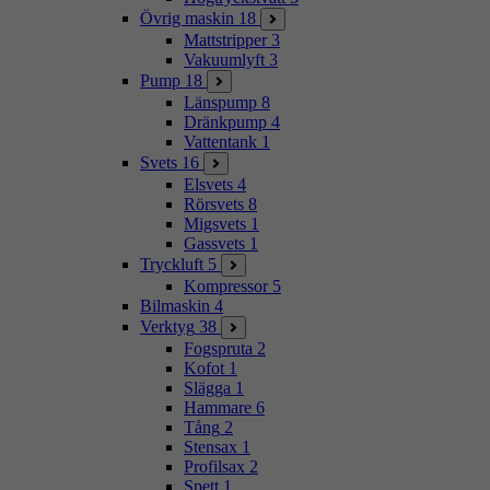
Övrig maskin
18
Mattstripper
3
Vakuumlyft
3
Pump
18
Länspump
8
Dränkpump
4
Vattentank
1
Svets
16
Elsvets
4
Rörsvets
8
Migsvets
1
Gassvets
1
Tryckluft
5
Kompressor
5
Bilmaskin
4
Verktyg
38
Fogspruta
2
Kofot
1
Slägga
1
Hammare
6
Tång
2
Stensax
1
Profilsax
2
Spett
1