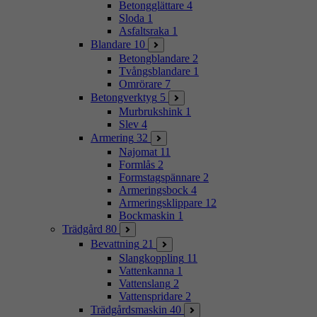
Betongglättare
4
Sloda
1
Asfaltsraka
1
Blandare
10
Betongblandare
2
Tvångsblandare
1
Omrörare
7
Betongverktyg
5
Murbrukshink
1
Slev
4
Armering
32
Najomat
11
Formlås
2
Formstagspännare
2
Armeringsbock
4
Armeringsklippare
12
Bockmaskin
1
Trädgård
80
Bevattning
21
Slangkoppling
11
Vattenkanna
1
Vattenslang
2
Vattenspridare
2
Trädgårdsmaskin
40