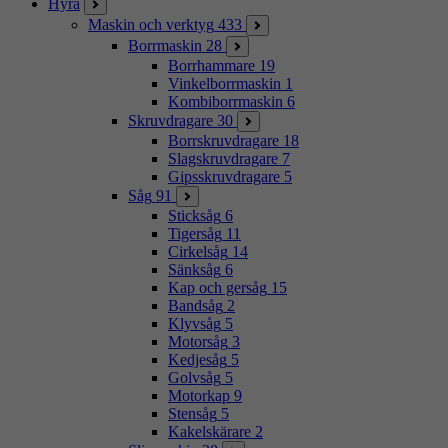
Hyra
Maskin och verktyg
433
Borrmaskin
28
Borrhammare
19
Vinkelborrmaskin
1
Kombiborrmaskin
6
Skruvdragare
30
Borrskruvdragare
18
Slagskruvdragare
7
Gipsskruvdragare
5
Såg
91
Sticksåg
6
Tigersåg
11
Cirkelsåg
14
Sänksåg
6
Kap och gersåg
15
Bandsåg
2
Klyvsåg
5
Motorsåg
3
Kedjesåg
5
Golvsåg
5
Motorkap
9
Stensåg
5
Kakelskärare
2