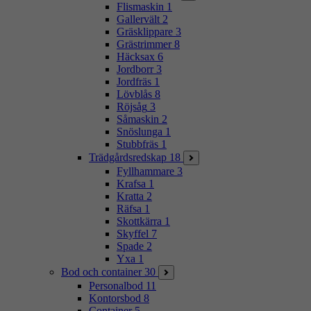
Flismaskin
1
Gallervält
2
Gräsklippare
3
Grästrimmer
8
Häcksax
6
Jordborr
3
Jordfräs
1
Lövblås
8
Röjsåg
3
Såmaskin
2
Snöslunga
1
Stubbfräs
1
Trädgårdsredskap
18
Fyllhammare
3
Krafsa
1
Kratta
2
Räfsa
1
Skottkärra
1
Skyffel
7
Spade
2
Yxa
1
Bod och container
30
Personalbod
11
Kontorsbod
8
Container
5