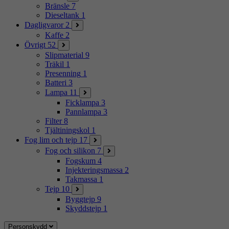
Bränsle
7
Dieseltank
1
Dagligvaror
2
Kaffe
2
Övrigt
52
Slipmaterial
9
Träkil
1
Presenning
1
Batteri
3
Lampa
11
Ficklampa
3
Pannlampa
3
Filter
8
Tjältiningskol
1
Fog lim och tejp
17
Fog och silikon
7
Fogskum
4
Injekteringsmassa
2
Takmassa
1
Tejp
10
Byggtejp
9
Skyddstejp
1
Personskydd