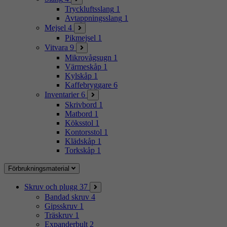
Tryckluftsslang
1
Avtappningsslang
1
Mejsel
4
Pikmejsel
1
Vitvara
9
Mikrovågsugn
1
Värmeskåp
1
Kylskåp
1
Kaffebryggare
6
Inventarier
6
Skrivbord
1
Matbord
1
Köksstol
1
Kontorsstol
1
Klädskåp
1
Torkskåp
1
Förbrukningsmaterial
Skruv och plugg
37
Bandad skruv
4
Gipsskruv
1
Träskruv
1
Expanderbult
2