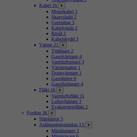
Kabel
16
Motorkabel
3
Skarvsladd
2
Grenuttag
3
Kabelvinda
2
Rörål
2
Kabelskydd
3
Värme
21
Tjältinare
2
Gasolvärmare
4
Varmluftspistol
3
Värmemattor
1
Doppvärmare
1
Gasoltuber
6
Gasolbrännare
4
Fläkt
16
Varmluftsfläkt
11
Luftavfuktare
3
Evakueringsfläkt
2
Fordon
36
Släpkärror
5
Anläggningsmaskin
13
Minidumper
3
Minigrävare
6