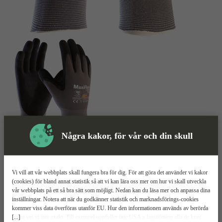
Några kakor, för vår och din skull
Montagehandske
Mer information
ATG MaxiFlex Ultimate 34-874
Vi vill att vår webbplats skall fungera bra för dig. För att göra det använder vi kakor
(cookies) för bland annat statistik så att vi kan lära oss mer om hur vi skall utveckla
vår webbplats på ett så bra sätt som möjligt. Nedan kan du läsa mer och anpassa dina
Tunn och tålig
inställningar. Notera att när du godkänner statistik och marknadsförings-cookies
Fri från silikon
kommer viss data överföras utanför EU. Hur den informationen används av berörda
Nitrildoppad med stabilt grepp
[...]
bolag vet vi inte exakt. Till exempel uppfyller inte USA:s lagstiftning alla de krav