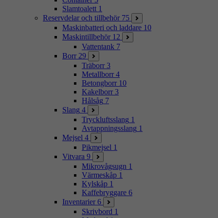
Slamtoalett
1
Reservdelar och tillbehör
75
Maskinbatteri och laddare
10
Maskintillbehör
12
Vattentank
7
Borr
29
Träborr
3
Metallborr
4
Betongborr
10
Kakelborr
3
Hålsåg
7
Slang
4
Tryckluftsslang
1
Avtappningsslang
1
Mejsel
4
Pikmejsel
1
Vitvara
9
Mikrovågsugn
1
Värmeskåp
1
Kylskåp
1
Kaffebryggare
6
Inventarier
6
Skrivbord
1