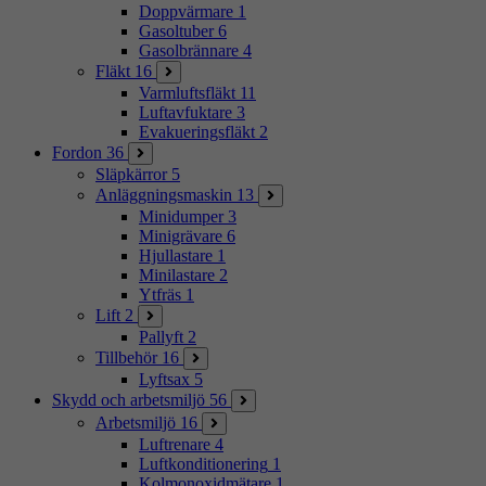
Doppvärmare
1
Gasoltuber
6
Gasolbrännare
4
Fläkt
16
Varmluftsfläkt
11
Luftavfuktare
3
Evakueringsfläkt
2
Fordon
36
Släpkärror
5
Anläggningsmaskin
13
Minidumper
3
Minigrävare
6
Hjullastare
1
Minilastare
2
Ytfräs
1
Lift
2
Pallyft
2
Tillbehör
16
Lyftsax
5
Skydd och arbetsmiljö
56
Arbetsmiljö
16
Luftrenare
4
Luftkonditionering
1
Kolmonoxidmätare
1