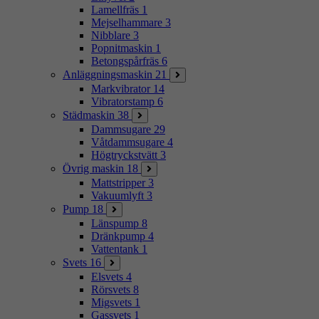
Lamellfräs
1
Mejselhammare
3
Nibblare
3
Popnitmaskin
1
Betongspårfräs
6
Anläggningsmaskin
21
Markvibrator
14
Vibratorstamp
6
Städmaskin
38
Dammsugare
29
Våtdammsugare
4
Högtryckstvätt
3
Övrig maskin
18
Mattstripper
3
Vakuumlyft
3
Pump
18
Länspump
8
Dränkpump
4
Vattentank
1
Svets
16
Elsvets
4
Rörsvets
8
Migsvets
1
Gassvets
1