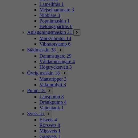
Lamellfräs
1
Mejselhammare
3
Nibblare
3
Popnitmaskin
1
Betongspårfräs
6
Anläggningsmaskin
21
Markvibrator
14
Vibratorstamp
6
Städmaskin
38
Dammsugare
29
Våtdammsugare
4
Högtryckstvätt
3
Övrig maskin
18
Mattstripper
3
Vakuumlyft
3
Pump
18
Länspump
8
Dränkpump
4
Vattentank
1
Svets
16
Elsvets
4
Rörsvets
8
Migsvets
1
Gassvets
1