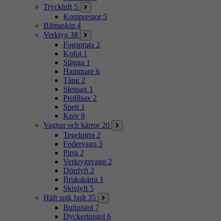
Tryckluft
5
Kompressor
5
Bilmaskin
4
Verktyg
38
Fogspruta
2
Kofot
1
Slägga
1
Hammare
6
Tång
2
Stensax
1
Profilsax
2
Spett
1
Kniv
8
Vagnar och kärror
20
Tegelpirra
2
Fodervagn
3
Pirra
2
Verktygsvagn
2
Dörrlyft
2
Brukskärra
1
Skivlyft
5
Häft spik bult
35
Bultpistol
7
Dyckertpistol
6