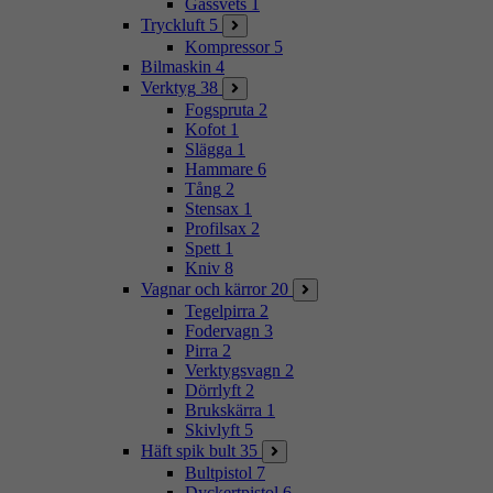
Gassvets
1
Tryckluft
5
Kompressor
5
Bilmaskin
4
Verktyg
38
Fogspruta
2
Kofot
1
Slägga
1
Hammare
6
Tång
2
Stensax
1
Profilsax
2
Spett
1
Kniv
8
Vagnar och kärror
20
Tegelpirra
2
Fodervagn
3
Pirra
2
Verktygsvagn
2
Dörrlyft
2
Brukskärra
1
Skivlyft
5
Häft spik bult
35
Bultpistol
7
Dyckertpistol
6