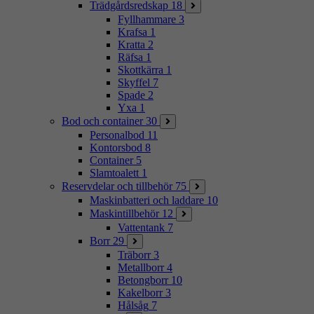
Trädgårdsredskap
18
Fyllhammare
3
Krafsa
1
Kratta
2
Räfsa
1
Skottkärra
1
Skyffel
7
Spade
2
Yxa
1
Bod och container
30
Personalbod
11
Kontorsbod
8
Container
5
Slamtoalett
1
Reservdelar och tillbehör
75
Maskinbatteri och laddare
10
Maskintillbehör
12
Vattentank
7
Borr
29
Träborr
3
Metallborr
4
Betongborr
10
Kakelborr
3
Hålsåg
7