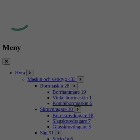
Meny
Stäng
Hyra
Maskin och verktyg
433
Borrmaskin
28
Borrhammare
19
Vinkelborrmaskin
1
Kombiborrmaskin
6
Skruvdragare
30
Borrskruvdragare
18
Slagskruvdragare
7
Gipsskruvdragare
5
Såg
91
Sticksåg
6