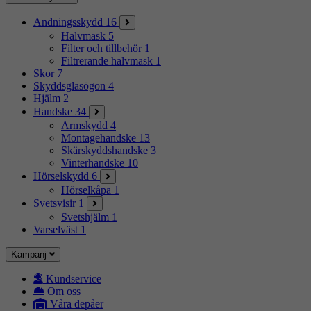
Andningsskydd
16
Halvmask
5
Filter och tillbehör
1
Filtrerande halvmask
1
Skor
7
Skyddsglasögon
4
Hjälm
2
Handske
34
Armskydd
4
Montagehandske
13
Skärskyddshandske
3
Vinterhandske
10
Hörselskydd
6
Hörselkåpa
1
Svetsvisir
1
Svetshjälm
1
Varselväst
1
Kampanj
Kundservice
Om oss
Våra depåer