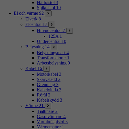
Häftpistol
3
Spikpistol
19
El och värme
92
Elverk
8
Elcentral
17
Huvudcentral
7
125A
1
Undercentral
10
Belysning
14
Belysningsmast
4
Transformatorer
1
Arbetsbelysning
9
Kabel
16
Motorkabel
3
Skarvsladd
2
Grenuttag
3
Kabelvinda
2
Rörål
2
Kabelskydd
3
Värme
21
Tjältinare
2
Gasolvärmare
4
Varmluftspistol
3
Värmemattor
1