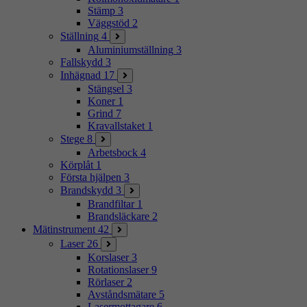
Stämp
3
Väggstöd
2
Ställning
4
Aluminiumställning
3
Fallskydd
3
Inhägnad
17
Stängsel
3
Koner
1
Grind
7
Kravallstaket
1
Stege
8
Arbetsbock
4
Körplåt
1
Första hjälpen
3
Brandskydd
3
Brandfiltar
1
Brandsläckare
2
Mätinstrument
42
Laser
26
Korslaser
3
Rotationslaser
9
Rörlaser
2
Avståndsmätare
5
Lasermottagare
6