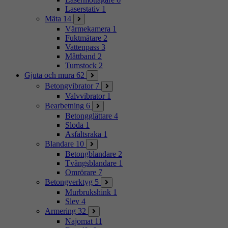
Laserstativ
1
Mäta
14
Värmekamera
1
Fuktmätare
2
Vattenpass
3
Måttband
2
Tumstock
2
Gjuta och mura
62
Betongvibrator
7
Valvvibrator
1
Bearbetning
6
Betongglättare
4
Sloda
1
Asfaltsraka
1
Blandare
10
Betongblandare
2
Tvångsblandare
1
Omrörare
7
Betongverktyg
5
Murbrukshink
1
Slev
4
Armering
32
Najomat
11