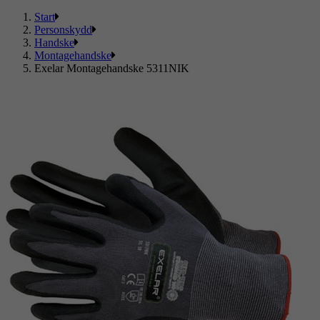
Start
Personskydd
Handske
Montagehandske
Exelar Montagehandske 5311NIK