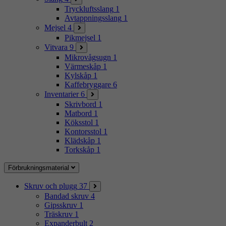
Tryckluftsslang
1
Avtappningsslang
1
Mejsel
4
Pikmejsel
1
Vitvara
9
Mikrovågsugn
1
Värmeskåp
1
Kylskåp
1
Kaffebryggare
6
Inventarier
6
Skrivbord
1
Matbord
1
Köksstol
1
Kontorsstol
1
Klädskåp
1
Torkskåp
1
Förbrukningsmaterial
Skruv och plugg
37
Bandad skruv
4
Gipsskruv
1
Träskruv
1
Expanderbult
2