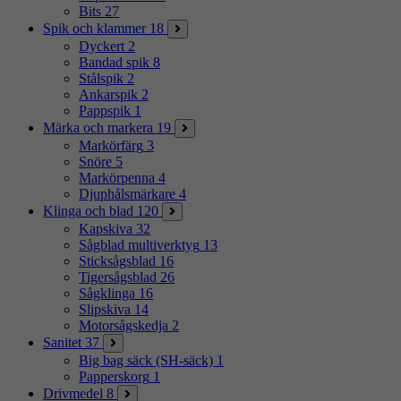
Bits
27
Spik och klammer
18
Dyckert
2
Bandad spik
8
Stålspik
2
Ankarspik
2
Pappspik
1
Märka och markera
19
Markörfärg
3
Snöre
5
Markörpenna
4
Djuphålsmärkare
4
Klinga och blad
120
Kapskiva
32
Sågblad multiverktyg
13
Sticksågsblad
16
Tigersågsblad
26
Sågklinga
16
Slipskiva
14
Motorsågskedja
2
Sanitet
37
Big bag säck (SH-säck)
1
Papperskorg
1
Drivmedel
8