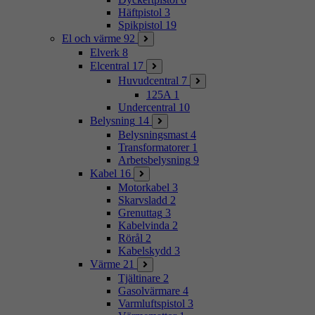
Häftpistol
3
Spikpistol
19
El och värme
92
Elverk
8
Elcentral
17
Huvudcentral
7
125A
1
Undercentral
10
Belysning
14
Belysningsmast
4
Transformatorer
1
Arbetsbelysning
9
Kabel
16
Motorkabel
3
Skarvsladd
2
Grenuttag
3
Kabelvinda
2
Rörål
2
Kabelskydd
3
Värme
21
Tjältinare
2
Gasolvärmare
4
Varmluftspistol
3