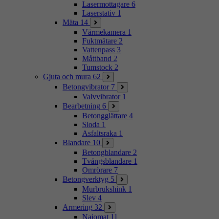
Lasermottagare
6
Laserstativ
1
Mäta
14
Värmekamera
1
Fuktmätare
2
Vattenpass
3
Måttband
2
Tumstock
2
Gjuta och mura
62
Betongvibrator
7
Valvvibrator
1
Bearbetning
6
Betongglättare
4
Sloda
1
Asfaltsraka
1
Blandare
10
Betongblandare
2
Tvångsblandare
1
Omrörare
7
Betongverktyg
5
Murbrukshink
1
Slev
4
Armering
32
Najomat
11