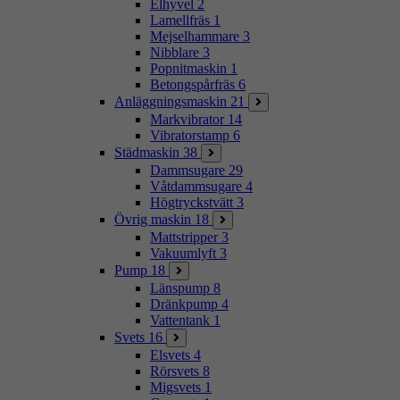
Elhyvel
2
Lamellfräs
1
Mejselhammare
3
Nibblare
3
Popnitmaskin
1
Betongspårfräs
6
Anläggningsmaskin
21
Markvibrator
14
Vibratorstamp
6
Städmaskin
38
Dammsugare
29
Våtdammsugare
4
Högtryckstvätt
3
Övrig maskin
18
Mattstripper
3
Vakuumlyft
3
Pump
18
Länspump
8
Dränkpump
4
Vattentank
1
Svets
16
Elsvets
4
Rörsvets
8
Migsvets
1