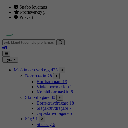
Snabb leverans
Proffsverktyg
Prisvärt
Sök
bland
Logga
tusentals
in
proffsmaskiner
Mina
Meny
Hyra
sidor
Maskin och verktyg
433
Borrmaskin
28
Borrhammare
19
Vinkelborrmaskin
1
Kombiborrmaskin
6
Skruvdragare
30
Borrskruvdragare
18
Slagskruvdragare
7
Gipsskruvdragare
5
Såg
91
Sticksåg
6