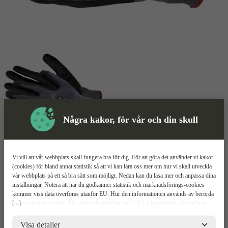
Några kakor, för vår och din skull
Montagehandske
Mer information
Vi vill att vår webbplats skall fungera bra för dig. För att göra det använder vi kakor
(cookies) för bland annat statistik så att vi kan lära oss mer om hur vi skall utveckla
Exelar 5311NIK
vår webbplats på ett så bra sätt som möjligt. Nedan kan du läsa mer och anpassa dina
inställningar. Notera att när du godkänner statistik och marknadsförings-cookies
kommer viss data överföras utanför EU. Hur den informationen används av berörda
Doppad i skummad nitril
[...]
bolag vet vi inte exakt. Till exempel uppfyller inte USA:s lagstiftning alla de krav
Tunn profil
gällande hantering av personuppgifter som ställs inom EU, vilket kan innebära vissa
Utmärkt fingertoppskänsla
risker för dina personuppgifter. De berörda bolagen måste lämna över uppgifter till
Visa detaljer