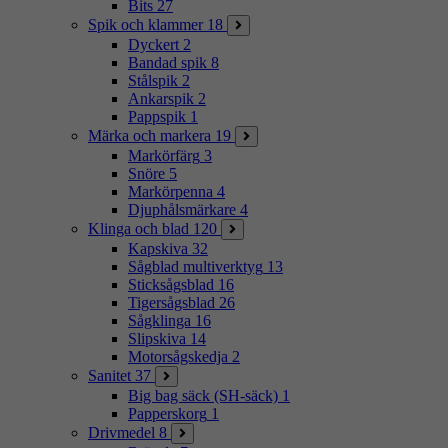
Bits
27
Spik och klammer
18
Dyckert
2
Bandad spik
8
Stålspik
2
Ankarspik
2
Pappspik
1
Märka och markera
19
Markörfärg
3
Snöre
5
Markörpenna
4
Djuphålsmärkare
4
Klinga och blad
120
Kapskiva
32
Sågblad multiverktyg
13
Sticksågsblad
16
Tigersågsblad
26
Sågklinga
16
Slipskiva
14
Motorsågskedja
2
Sanitet
37
Big bag säck (SH-säck)
1
Papperskorg
1
Drivmedel
8