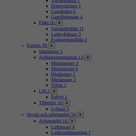
Värmemattor
1
Doppvärmare
1
Gasoltuber
6
Gasolbrännare
4
Fläkt
16
Varmluftsfläkt
11
Luftavfuktare
3
Evakueringsfläkt
2
Fordon
36
Släpkärror
5
Anläggningsmaskin
13
Minidumper
3
Minigrävare
6
Hjullastare
1
Minilastare
2
Ytfräs
1
Lift
2
Pallyft
2
Tillbehör
16
Lyftsax
5
Skydd och arbetsmiljö
56
Arbetsmiljö
16
Luftrenare
4
Luftkonditionering
1