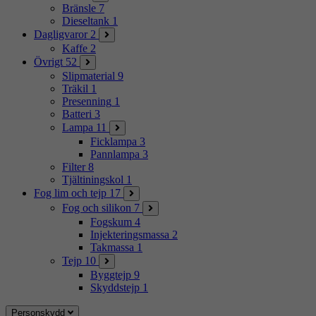
Bränsle
7
Dieseltank
1
Dagligvaror
2
Kaffe
2
Övrigt
52
Slipmaterial
9
Träkil
1
Presenning
1
Batteri
3
Lampa
11
Ficklampa
3
Pannlampa
3
Filter
8
Tjältiningskol
1
Fog lim och tejp
17
Fog och silikon
7
Fogskum
4
Injekteringsmassa
2
Takmassa
1
Tejp
10
Byggtejp
9
Skyddstejp
1
Personskydd