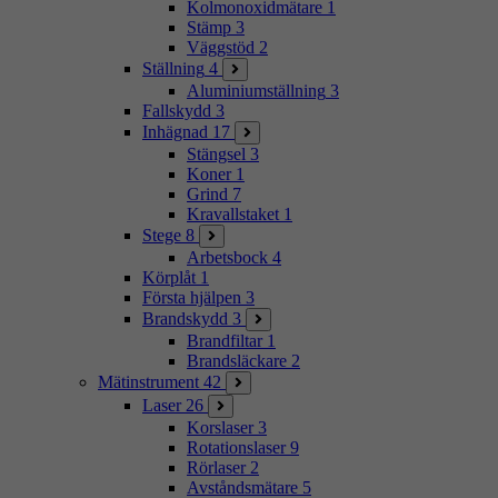
Kolmonoxidmätare
1
Stämp
3
Väggstöd
2
Ställning
4
Aluminiumställning
3
Fallskydd
3
Inhägnad
17
Stängsel
3
Koner
1
Grind
7
Kravallstaket
1
Stege
8
Arbetsbock
4
Körplåt
1
Första hjälpen
3
Brandskydd
3
Brandfiltar
1
Brandsläckare
2
Mätinstrument
42
Laser
26
Korslaser
3
Rotationslaser
9
Rörlaser
2
Avståndsmätare
5