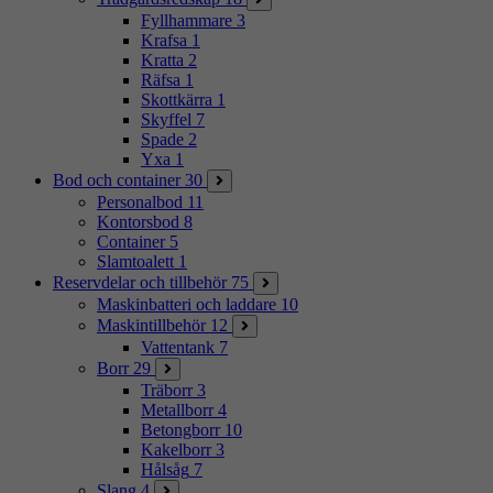
Fyllhammare
3
Krafsa
1
Kratta
2
Räfsa
1
Skottkärra
1
Skyffel
7
Spade
2
Yxa
1
Bod och container
30
Personalbod
11
Kontorsbod
8
Container
5
Slamtoalett
1
Reservdelar och tillbehör
75
Maskinbatteri och laddare
10
Maskintillbehör
12
Vattentank
7
Borr
29
Träborr
3
Metallborr
4
Betongborr
10
Kakelborr
3
Hålsåg
7
Slang
4