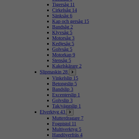
Tigersåg
11
Cirkelsåg
14
Sänksåg
6
Kap och gersåg
15
Bandsåg
2
Klyvsåg
5
Motorsåg
3
Kedjesåg
5
Golvsåg
5
Motorkap
9
Stensåg
5
Kakelskärare
2
Slipmaskin
28
Vinkelslip
15
Betongslip
5
Bandslip
3
Excenterslip
1
Golvslip
3
Tak/väggslip
1
Elverktyg
43
Mutterdragare
7
Fogpistol
11
Multiverktyg
5
Handöverfräs
4