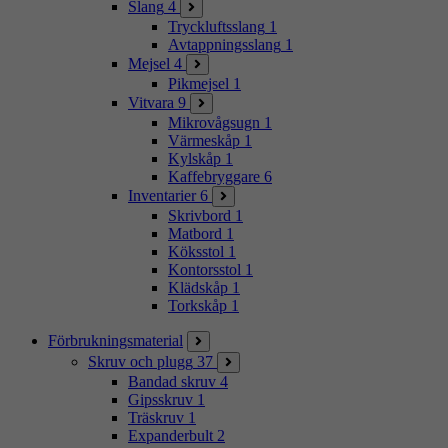
Slang
4
Tryckluftsslang
1
Avtappningsslang
1
Mejsel
4
Pikmejsel
1
Vitvara
9
Mikrovågsugn
1
Värmeskåp
1
Kylskåp
1
Kaffebryggare
6
Inventarier
6
Skrivbord
1
Matbord
1
Köksstol
1
Kontorsstol
1
Klädskåp
1
Torkskåp
1
Förbrukningsmaterial
Skruv och plugg
37
Bandad skruv
4
Gipsskruv
1
Träskruv
1
Expanderbult
2