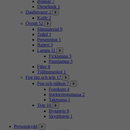
Bränsle
7
Dieseltank
1
Dagligvaror
2
Kaffe
2
Övrigt
52
Slipmaterial
9
Träkil
1
Presenning
1
Batteri
3
Lampa
11
Ficklampa
3
Pannlampa
3
Filter
8
Tjältiningskol
1
Fog lim och tejp
17
Fog och silikon
7
Fogskum
4
Injekteringsmassa
2
Takmassa
1
Tejp
10
Byggtejp
9
Skyddstejp
1
Personskydd