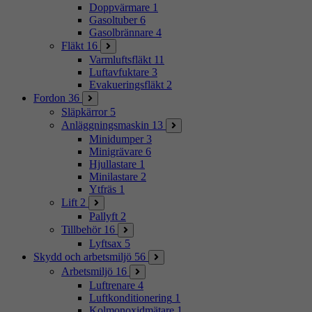
Doppvärmare
1
Gasoltuber
6
Gasolbrännare
4
Fläkt
16
Varmluftsfläkt
11
Luftavfuktare
3
Evakueringsfläkt
2
Fordon
36
Släpkärror
5
Anläggningsmaskin
13
Minidumper
3
Minigrävare
6
Hjullastare
1
Minilastare
2
Ytfräs
1
Lift
2
Pallyft
2
Tillbehör
16
Lyftsax
5
Skydd och arbetsmiljö
56
Arbetsmiljö
16
Luftrenare
4
Luftkonditionering
1
Kolmonoxidmätare
1