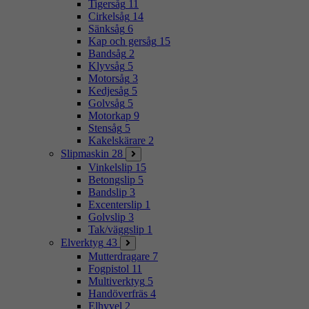
Tigersåg
11
Cirkelsåg
14
Sänksåg
6
Kap och gersåg
15
Bandsåg
2
Klyvsåg
5
Motorsåg
3
Kedjesåg
5
Golvsåg
5
Motorkap
9
Stensåg
5
Kakelskärare
2
Slipmaskin
28
Vinkelslip
15
Betongslip
5
Bandslip
3
Excenterslip
1
Golvslip
3
Tak/väggslip
1
Elverktyg
43
Mutterdragare
7
Fogpistol
11
Multiverktyg
5
Handöverfräs
4
Elhyvel
2