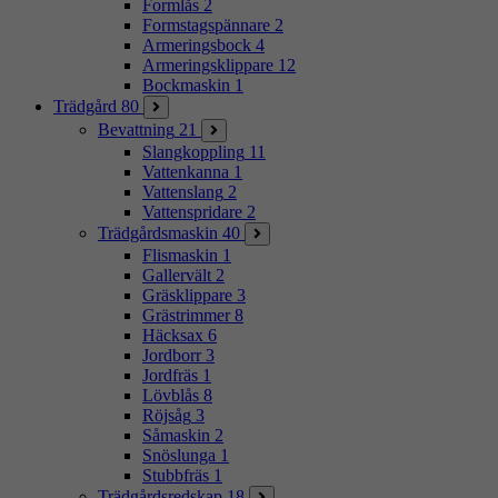
Formlås
2
Formstagspännare
2
Armeringsbock
4
Armeringsklippare
12
Bockmaskin
1
Trädgård
80
Bevattning
21
Slangkoppling
11
Vattenkanna
1
Vattenslang
2
Vattenspridare
2
Trädgårdsmaskin
40
Flismaskin
1
Gallervält
2
Gräsklippare
3
Grästrimmer
8
Häcksax
6
Jordborr
3
Jordfräs
1
Lövblås
8
Röjsåg
3
Såmaskin
2
Snöslunga
1
Stubbfräs
1
Trädgårdsredskap
18