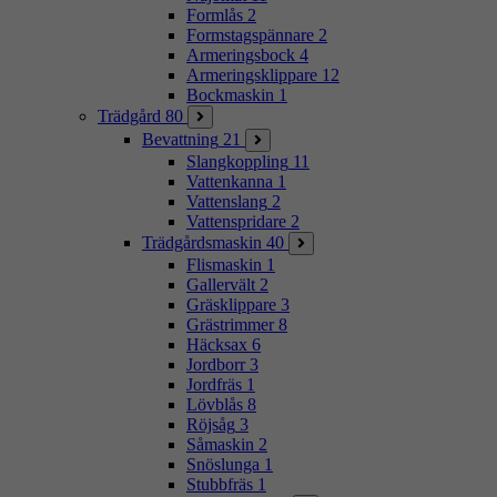
Formlås
2
Formstagspännare
2
Armeringsbock
4
Armeringsklippare
12
Bockmaskin
1
Trädgård
80
Bevattning
21
Slangkoppling
11
Vattenkanna
1
Vattenslang
2
Vattenspridare
2
Trädgårdsmaskin
40
Flismaskin
1
Gallervält
2
Gräsklippare
3
Grästrimmer
8
Häcksax
6
Jordborr
3
Jordfräs
1
Lövblås
8
Röjsåg
3
Såmaskin
2
Snöslunga
1
Stubbfräs
1