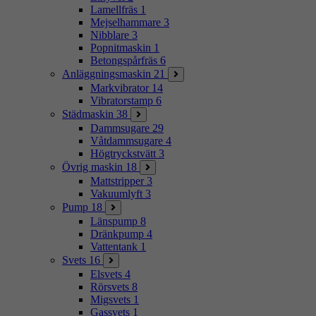
Lamellfräs
1
Mejselhammare
3
Nibblare
3
Popnitmaskin
1
Betongspårfräs
6
Anläggningsmaskin
21
Markvibrator
14
Vibratorstamp
6
Städmaskin
38
Dammsugare
29
Våtdammsugare
4
Högtryckstvätt
3
Övrig maskin
18
Mattstripper
3
Vakuumlyft
3
Pump
18
Länspump
8
Dränkpump
4
Vattentank
1
Svets
16
Elsvets
4
Rörsvets
8
Migsvets
1
Gassvets
1