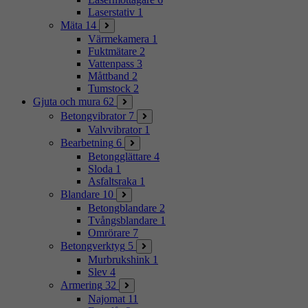
Laserstativ
1
Mäta
14
Värmekamera
1
Fuktmätare
2
Vattenpass
3
Måttband
2
Tumstock
2
Gjuta och mura
62
Betongvibrator
7
Valvvibrator
1
Bearbetning
6
Betongglättare
4
Sloda
1
Asfaltsraka
1
Blandare
10
Betongblandare
2
Tvångsblandare
1
Omrörare
7
Betongverktyg
5
Murbrukshink
1
Slev
4
Armering
32
Najomat
11