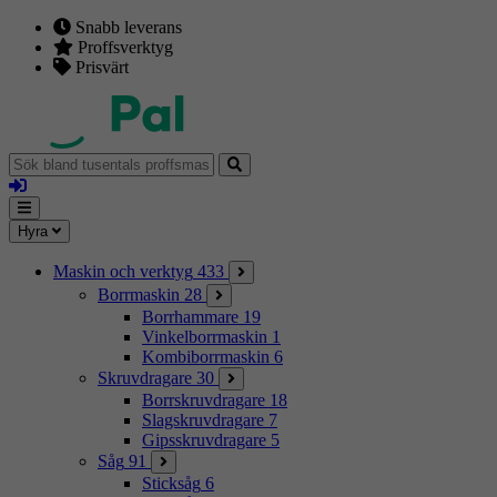
Snabb leverans
Proffsverktyg
Prisvärt
Sök
bland
Logga
tusentals
in
proffsmaskiner
Mina
Meny
Hyra
sidor
Maskin och verktyg
433
Borrmaskin
28
Borrhammare
19
Vinkelborrmaskin
1
Kombiborrmaskin
6
Skruvdragare
30
Borrskruvdragare
18
Slagskruvdragare
7
Gipsskruvdragare
5
Såg
91
Sticksåg
6