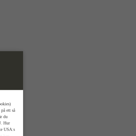
ookies)
 på ett så
är du
U. Hur
nte USA:s
et kan