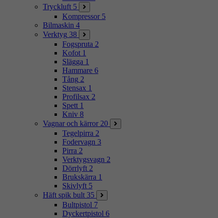
Tryckluft
5
Kompressor
5
Bilmaskin
4
Verktyg
38
Fogspruta
2
Kofot
1
Slägga
1
Hammare
6
Tång
2
Stensax
1
Profilsax
2
Spett
1
Kniv
8
Vagnar och kärror
20
Tegelpirra
2
Fodervagn
3
Pirra
2
Verktygsvagn
2
Dörrlyft
2
Brukskärra
1
Skivlyft
5
Häft spik bult
35
Bultpistol
7
Dyckertpistol
6