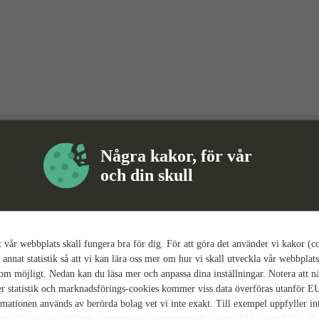
Några kakor, för vår
och din skull
tt vår webbplats skall fungera bra för dig. För att göra det använder vi kakor (c
 annat statistik så att vi kan lära oss mer om hur vi skall utveckla vår webbplats
som möjligt. Nedan kan du läsa mer och anpassa dina inställningar. Notera att n
r statistik och marknadsförings-cookies kommer viss data överföras utanför E
rmationen används av berörda bolag vet vi inte exakt. Till exempel uppfyller i
ing alla de krav gällande hantering av personuppgifter som ställs inom EU, vilk