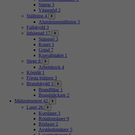
Stämp
3
Väggstöd
2
Ställning
4
Aluminiumställning
3
Fallskydd
3
Inhägnad
17
Stängsel
3
Koner
1
Grind
7
Kravallstaket
1
Stege
8
Arbetsbock
4
Körplåt
1
Första hjälpen
3
Brandskydd
3
Brandfiltar
1
Brandsläckare
2
Mätinstrument
42
Laser
26
Korslaser
3
Rotationslaser
9
Rörlaser
2
Avståndsmätare
5
Lasermottagare
6