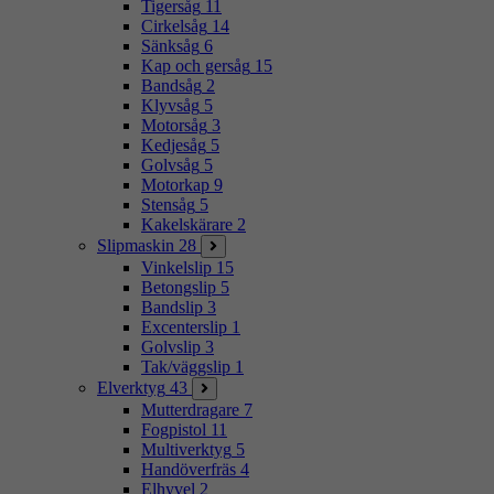
Tigersåg
11
Cirkelsåg
14
Sänksåg
6
Kap och gersåg
15
Bandsåg
2
Klyvsåg
5
Motorsåg
3
Kedjesåg
5
Golvsåg
5
Motorkap
9
Stensåg
5
Kakelskärare
2
Slipmaskin
28
Vinkelslip
15
Betongslip
5
Bandslip
3
Excenterslip
1
Golvslip
3
Tak/väggslip
1
Elverktyg
43
Mutterdragare
7
Fogpistol
11
Multiverktyg
5
Handöverfräs
4
Elhyvel
2