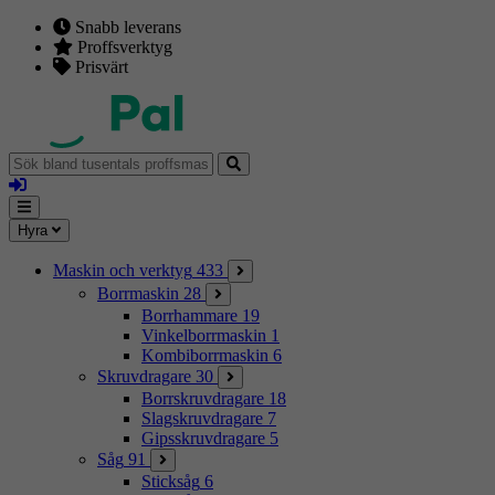
Snabb leverans
Proffsverktyg
Prisvärt
Sök
bland
Logga
tusentals
in
proffsmaskiner
Mina
Meny
Hyra
sidor
Maskin och verktyg
433
Borrmaskin
28
Borrhammare
19
Vinkelborrmaskin
1
Kombiborrmaskin
6
Skruvdragare
30
Borrskruvdragare
18
Slagskruvdragare
7
Gipsskruvdragare
5
Såg
91
Sticksåg
6