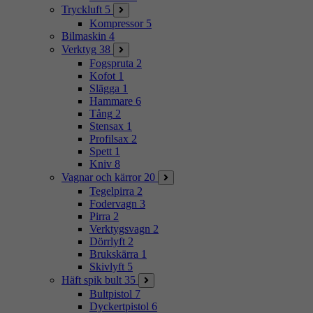
Tryckluft
5
Kompressor
5
Bilmaskin
4
Verktyg
38
Fogspruta
2
Kofot
1
Slägga
1
Hammare
6
Tång
2
Stensax
1
Profilsax
2
Spett
1
Kniv
8
Vagnar och kärror
20
Tegelpirra
2
Fodervagn
3
Pirra
2
Verktygsvagn
2
Dörrlyft
2
Brukskärra
1
Skivlyft
5
Häft spik bult
35
Bultpistol
7
Dyckertpistol
6