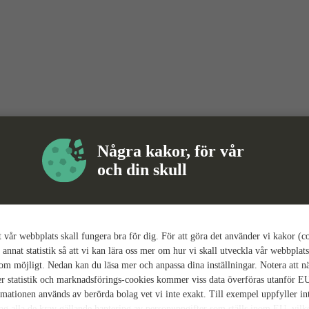
Några kakor, för vår
och din skull
tt vår webbplats skall fungera bra för dig. För att göra det använder vi kakor (c
 annat statistik så att vi kan lära oss mer om hur vi skall utveckla vår webbplats
som möjligt. Nedan kan du läsa mer och anpassa dina inställningar. Notera att n
r statistik och marknadsförings-cookies kommer viss data överföras utanför E
rmationen används av berörda bolag vet vi inte exakt. Till exempel uppfyller i
ing alla de krav gällande hantering av personuppgifter som ställs inom EU, vilk