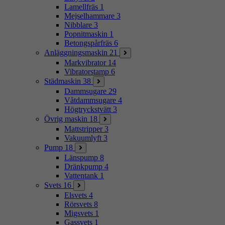
Lamellfräs
1
Mejselhammare
3
Nibblare
3
Popnitmaskin
1
Betongspårfräs
6
Anläggningsmaskin
21
Markvibrator
14
Vibratorstamp
6
Städmaskin
38
Dammsugare
29
Våtdammsugare
4
Högtryckstvätt
3
Övrig maskin
18
Mattstripper
3
Vakuumlyft
3
Pump
18
Länspump
8
Dränkpump
4
Vattentank
1
Svets
16
Elsvets
4
Rörsvets
8
Migsvets
1
Gassvets
1