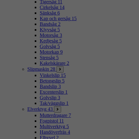
Tigersåg
11
Cirkelsåg
14
Sänksåg
6
Kap och gersåg
15
Bandsåg
2
Klyvsåg
5
Motorsåg
3
Kedjesåg
5
Golvsåg
5
Motorkap
9
Stensåg
5
Kakelskärare
2
Slipmaskin
28
Vinkelslip
15
Betongslip
5
Bandslip
3
Excenterslip
1
Golvslip
3
Tak/väggslip
1
Elverktyg
43
Mutterdragare
7
Fogpistol
11
Multiverktyg
5
Handöverfräs
4
Elhyvel
2