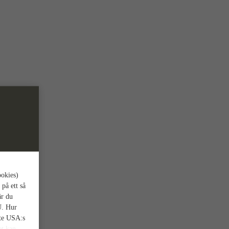
ookies)
 på ett så
är du
U. Hur
nte USA:s
et kan