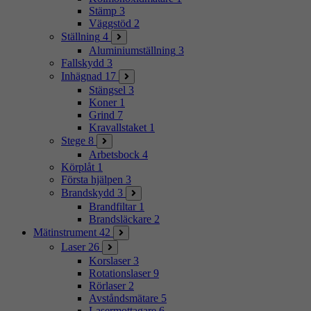
Stämp
3
Väggstöd
2
Ställning
4
Aluminiumställning
3
Fallskydd
3
Inhägnad
17
Stängsel
3
Koner
1
Grind
7
Kravallstaket
1
Stege
8
Arbetsbock
4
Körplåt
1
Första hjälpen
3
Brandskydd
3
Brandfiltar
1
Brandsläckare
2
Mätinstrument
42
Laser
26
Korslaser
3
Rotationslaser
9
Rörlaser
2
Avståndsmätare
5
Lasermottagare
6