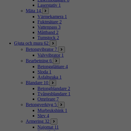
Laserstativ
1
Mäta
14
Värmekamera
1
Fuktmätare
2
Vattenpass
3
Måttband
2
Tumstock
2
Gjuta och mura
62
Betongvibrator
7
Valvvibrator
1
Bearbetning
6
Betongglättare
4
Sloda
1
Asfaltsraka
1
Blandare
10
Betongblandare
2
Tvångsblandare
1
Omrörare
7
Betongverktyg
5
Murbrukshink
1
Slev
4
Armering
32
Najomat
11