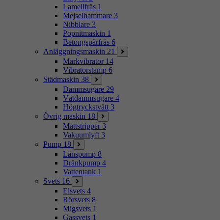
Lamellfräs
1
Mejselhammare
3
Nibblare
3
Popnitmaskin
1
Betongspårfräs
6
Anläggningsmaskin
21
Markvibrator
14
Vibratorstamp
6
Städmaskin
38
Dammsugare
29
Våtdammsugare
4
Högtryckstvätt
3
Övrig maskin
18
Mattstripper
3
Vakuumlyft
3
Pump
18
Länspump
8
Dränkpump
4
Vattentank
1
Svets
16
Elsvets
4
Rörsvets
8
Migsvets
1
Gassvets
1