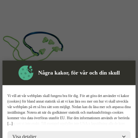
Några kakor, för vår och din skull
Skyddsutrustning
Hörselproppar
Mer information
Vi vill att vår webbplats skall fungera bra för dig. För att göra det använder vi kakor
(cookies) för bland annat statistik så att vi kan lära oss mer om hur vi skall utveckla
vår webbplats på ett så bra sätt som möjligt. Nedan kan du läsa mer och anpassa dina
Moldex Jazzband 6700
inställningar. Notera att när du godkänner statistik och marknadsförings-cookies
kommer viss data överföras utanför EU. Hur den informationen används av berörda
[...]
bolag vet vi inte exakt. Till exempel uppfyller inte USA:s lagstiftning alla de krav
Hörselproppar på bygel
gällande hantering av personuppgifter som ställs inom EU, vilket kan innebära vissa
Jazzband 6700
risker för dina personuppgifter. De berörda bolagen måste lämna över uppgifter till
Visa detaljer
1 par i förpackad påse