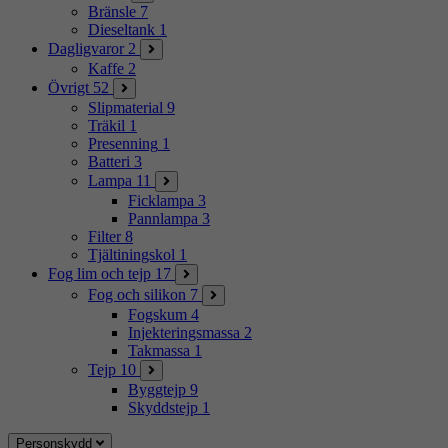
Bränsle
7
Dieseltank
1
Dagligvaror
2
Kaffe
2
Övrigt
52
Slipmaterial
9
Träkil
1
Presenning
1
Batteri
3
Lampa
11
Ficklampa
3
Pannlampa
3
Filter
8
Tjältiningskol
1
Fog lim och tejp
17
Fog och silikon
7
Fogskum
4
Injekteringsmassa
2
Takmassa
1
Tejp
10
Byggtejp
9
Skyddstejp
1
Personskydd