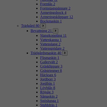
Formlås
2
Formstagspännare
2
Armeringsbock
4
Armeringsklippare
12
Bockmaskin
1
Trädgård
80
Bevattning
21
Slangkoppling
11
Vattenkanna
1
Vattenslang
2
Vattenspridare
2
Trädgårdsmaskin
40
Flismaskin
1
Gallervält
2
Gräsklippare
3
Grästrimmer
8
Häcksax
6
Jordborr
3
Jordfräs
1
Lövblås
8
Röjsåg
3
Såmaskin
2
Snöslunga
1
Stubbfräs
1