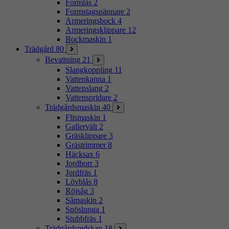
Formlås
2
Formstagspännare
2
Armeringsbock
4
Armeringsklippare
12
Bockmaskin
1
Trädgård
80
Bevattning
21
Slangkoppling
11
Vattenkanna
1
Vattenslang
2
Vattenspridare
2
Trädgårdsmaskin
40
Flismaskin
1
Gallervält
2
Gräsklippare
3
Grästrimmer
8
Häcksax
6
Jordborr
3
Jordfräs
1
Lövblås
8
Röjsåg
3
Såmaskin
2
Snöslunga
1
Stubbfräs
1
Trädgårdsredskap
18