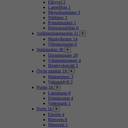
Elhyvel
2
Lamellfräs
1
Mejselhammare
3
Nibblare
3
Popnitmaskin
1
Betongspårfräs
6
Anläggningsmaskin
21
Markvibrator
14
Vibratorstamp
6
Städmaskin
38
Dammsugare
29
Våtdammsugare
4
Högtryckstvätt
3
Övrig maskin
18
Mattstripper
3
Vakuumlyft
3
Pump
18
Länspump
8
Dränkpump
4
Vattentank
1
Svets
16
Elsvets
4
Rörsvets
8
Migsvets
1