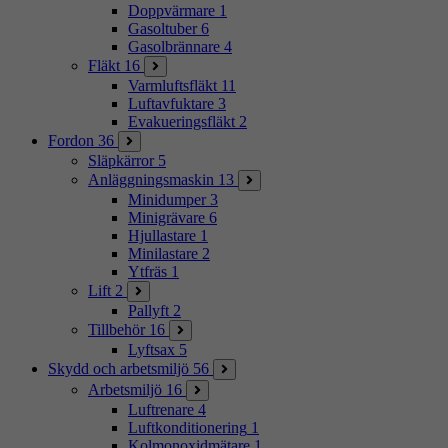
Doppvärmare
1
Gasoltuber
6
Gasolbrännare
4
Fläkt
16
Varmluftsfläkt
11
Luftavfuktare
3
Evakueringsfläkt
2
Fordon
36
Släpkärror
5
Anläggningsmaskin
13
Minidumper
3
Minigrävare
6
Hjullastare
1
Minilastare
2
Ytfräs
1
Lift
2
Pallyft
2
Tillbehör
16
Lyftsax
5
Skydd och arbetsmiljö
56
Arbetsmiljö
16
Luftrenare
4
Luftkonditionering
1
Kolmonoxidmätare
1