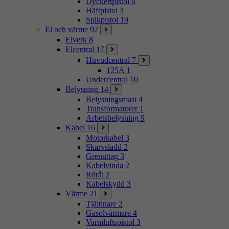
Dyckertpistol
6
Häftpistol
3
Spikpistol
19
El och värme
92
Elverk
8
Elcentral
17
Huvudcentral
7
125A
1
Undercentral
10
Belysning
14
Belysningsmast
4
Transformatorer
1
Arbetsbelysning
9
Kabel
16
Motorkabel
3
Skarvsladd
2
Grenuttag
3
Kabelvinda
2
Rörål
2
Kabelskydd
3
Värme
21
Tjältinare
2
Gasolvärmare
4
Varmluftspistol
3