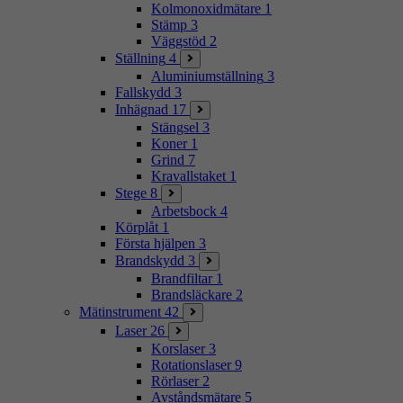
Kolmonoxidmätare
1
Stämp
3
Väggstöd
2
Ställning
4
Aluminiumställning
3
Fallskydd
3
Inhägnad
17
Stängsel
3
Koner
1
Grind
7
Kravallstaket
1
Stege
8
Arbetsbock
4
Körplåt
1
Första hjälpen
3
Brandskydd
3
Brandfiltar
1
Brandsläckare
2
Mätinstrument
42
Laser
26
Korslaser
3
Rotationslaser
9
Rörlaser
2
Avståndsmätare
5