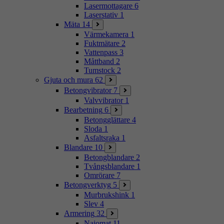
Lasermottagare
6
Laserstativ
1
Mäta
14
Värmekamera
1
Fuktmätare
2
Vattenpass
3
Måttband
2
Tumstock
2
Gjuta och mura
62
Betongvibrator
7
Valvvibrator
1
Bearbetning
6
Betongglättare
4
Sloda
1
Asfaltsraka
1
Blandare
10
Betongblandare
2
Tvångsblandare
1
Omrörare
7
Betongverktyg
5
Murbrukshink
1
Slev
4
Armering
32
Najomat
11