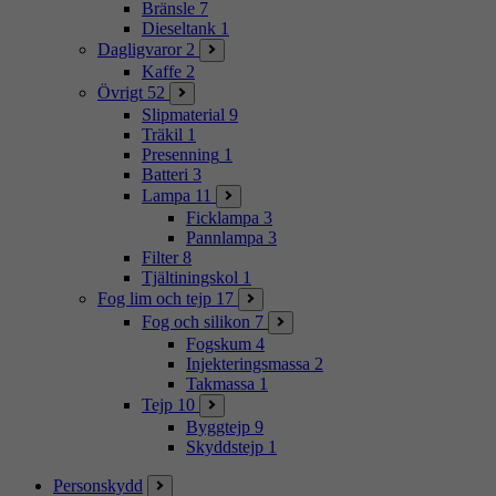
Bränsle
7
Dieseltank
1
Dagligvaror
2
Kaffe
2
Övrigt
52
Slipmaterial
9
Träkil
1
Presenning
1
Batteri
3
Lampa
11
Ficklampa
3
Pannlampa
3
Filter
8
Tjältiningskol
1
Fog lim och tejp
17
Fog och silikon
7
Fogskum
4
Injekteringsmassa
2
Takmassa
1
Tejp
10
Byggtejp
9
Skyddstejp
1
Personskydd