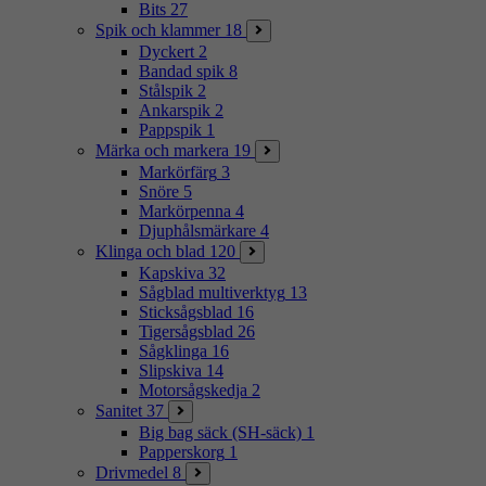
Bits
27
Spik och klammer
18
Dyckert
2
Bandad spik
8
Stålspik
2
Ankarspik
2
Pappspik
1
Märka och markera
19
Markörfärg
3
Snöre
5
Markörpenna
4
Djuphålsmärkare
4
Klinga och blad
120
Kapskiva
32
Sågblad multiverktyg
13
Sticksågsblad
16
Tigersågsblad
26
Sågklinga
16
Slipskiva
14
Motorsågskedja
2
Sanitet
37
Big bag säck (SH-säck)
1
Papperskorg
1
Drivmedel
8