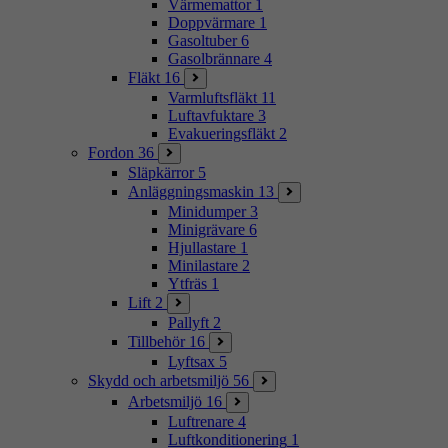
Värmemattor
1
Doppvärmare
1
Gasoltuber
6
Gasolbrännare
4
Fläkt
16
Varmluftsfläkt
11
Luftavfuktare
3
Evakueringsfläkt
2
Fordon
36
Släpkärror
5
Anläggningsmaskin
13
Minidumper
3
Minigrävare
6
Hjullastare
1
Minilastare
2
Ytfräs
1
Lift
2
Pallyft
2
Tillbehör
16
Lyftsax
5
Skydd och arbetsmiljö
56
Arbetsmiljö
16
Luftrenare
4
Luftkonditionering
1