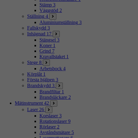
Stämp
3
Väggstöd
2
Ställning
4
Aluminiumställning
3
Fallskydd
3
Inhägnad
17
Stängsel
3
Koner
1
Grind
7
Kravallstaket
1
Stege
8
Arbetsbock
4
Körplåt
1
Första hjälpen
3
Brandskydd
3
Brandfiltar
1
Brandsläckare
2
Mätinstrument
42
Laser
26
Korslaser
3
Rotationslaser
9
Rörlaser
2
Avståndsmätare
5
Lasermottagare
6