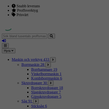
Snabb leverans
Proffsverktyg
Prisvärt
Sök
bland
Logga
tusentals
in
proffsmaskiner
Mina
Meny
Hyra
sidor
Maskin och verktyg
433
Borrmaskin
28
Borrhammare
19
Vinkelborrmaskin
1
Kombiborrmaskin
6
Skruvdragare
30
Borrskruvdragare
18
Slagskruvdragare
7
Gipsskruvdragare
5
Såg
91
Sticksåg
6