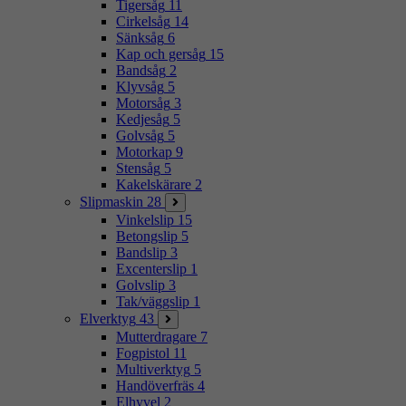
Tigersåg
11
Cirkelsåg
14
Sänksåg
6
Kap och gersåg
15
Bandsåg
2
Klyvsåg
5
Motorsåg
3
Kedjesåg
5
Golvsåg
5
Motorkap
9
Stensåg
5
Kakelskärare
2
Slipmaskin
28
Vinkelslip
15
Betongslip
5
Bandslip
3
Excenterslip
1
Golvslip
3
Tak/väggslip
1
Elverktyg
43
Mutterdragare
7
Fogpistol
11
Multiverktyg
5
Handöverfräs
4
Elhyvel
2