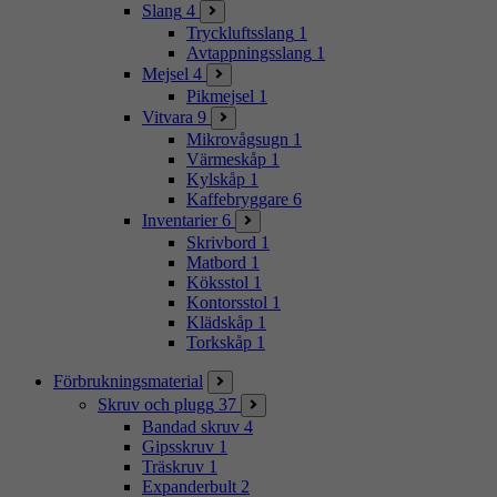
Slang
4
Tryckluftsslang
1
Avtappningsslang
1
Mejsel
4
Pikmejsel
1
Vitvara
9
Mikrovågsugn
1
Värmeskåp
1
Kylskåp
1
Kaffebryggare
6
Inventarier
6
Skrivbord
1
Matbord
1
Köksstol
1
Kontorsstol
1
Klädskåp
1
Torkskåp
1
Förbrukningsmaterial
Skruv och plugg
37
Bandad skruv
4
Gipsskruv
1
Träskruv
1
Expanderbult
2