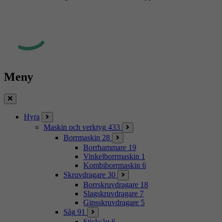
Meny
Stäng
Hyra
Maskin och verktyg
433
Borrmaskin
28
Borrhammare
19
Vinkelborrmaskin
1
Kombiborrmaskin
6
Skruvdragare
30
Borrskruvdragare
18
Slagskruvdragare
7
Gipsskruvdragare
5
Såg
91
Sticksåg
6