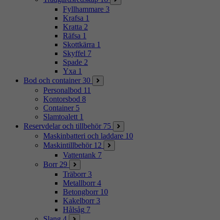
Fyllhammare
3
Krafsa
1
Kratta
2
Räfsa
1
Skottkärra
1
Skyffel
7
Spade
2
Yxa
1
Bod och container
30
Personalbod
11
Kontorsbod
8
Container
5
Slamtoalett
1
Reservdelar och tillbehör
75
Maskinbatteri och laddare
10
Maskintillbehör
12
Vattentank
7
Borr
29
Träborr
3
Metallborr
4
Betongborr
10
Kakelborr
3
Hålsåg
7
Slang
4