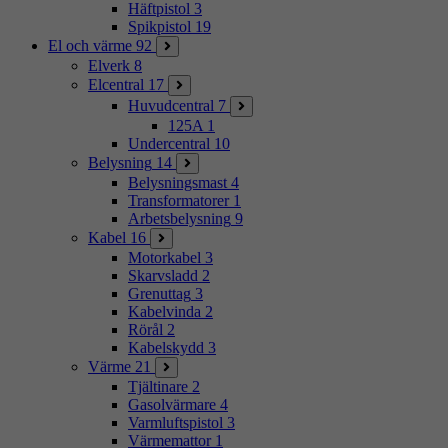
Häftpistol
3
Spikpistol
19
El och värme
92
Elverk
8
Elcentral
17
Huvudcentral
7
125A
1
Undercentral
10
Belysning
14
Belysningsmast
4
Transformatorer
1
Arbetsbelysning
9
Kabel
16
Motorkabel
3
Skarvsladd
2
Grenuttag
3
Kabelvinda
2
Rörål
2
Kabelskydd
3
Värme
21
Tjältinare
2
Gasolvärmare
4
Varmluftspistol
3
Värmemattor
1