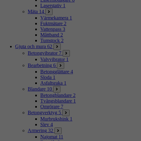
Laserstativ
1
Mäta
14
Värmekamera
1
Fuktmätare
2
Vattenpass
3
Måttband
2
Tumstock
2
Gjuta och mura
62
Betongvibrator
7
Valvvibrator
1
Bearbetning
6
Betongglättare
4
Sloda
1
Asfaltsraka
1
Blandare
10
Betongblandare
2
Tvångsblandare
1
Omrörare
7
Betongverktyg
5
Murbrukshink
1
Slev
4
Armering
32
Najomat
11