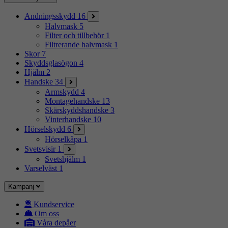
Andningsskydd
16
Halvmask
5
Filter och tillbehör
1
Filtrerande halvmask
1
Skor
7
Skyddsglasögon
4
Hjälm
2
Handske
34
Armskydd
4
Montagehandske
13
Skärskyddshandske
3
Vinterhandske
10
Hörselskydd
6
Hörselkåpa
1
Svetsvisir
1
Svetshjälm
1
Varselväst
1
Kampanj
Kundservice
Om oss
Våra depåer