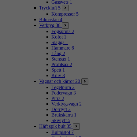
Gassvets
1
Tryckluft
5
Kompressor
5
Bilmaskin
4
Verktyg
38
Fogspruta
2
Kofot
1
Slägga
1
Hammare
6
Tång
2
Stensax
1
Profilsax
2
Spett
1
Kniv
8
Vagnar och kärror
20
Tegelpirra
2
Fodervagn
3
Pirra
2
Verktygsvagn
2
Dörrlyft
2
Brukskärra
1
Skivlyft
5
Häft spik bult
35
Bultpistol
7