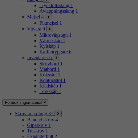
Tryckluftsslang
1
Avtappningsslang
1
Mejsel
4
Pikmejsel
1
Vitvara
9
Mikrovågsugn
1
Värmeskåp
1
Kylskåp
1
Kaffebryggare
6
Inventarier
6
Skrivbord
1
Matbord
1
Köksstol
1
Kontorsstol
1
Klädskåp
1
Torkskåp
1
Förbrukningsmaterial
Skruv och plugg
37
Bandad skruv
4
Gipsskruv
1
Träskruv
1
Expanderbult
2