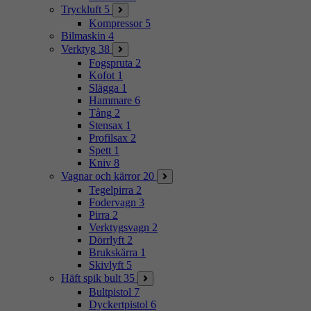
Tryckluft
5
Kompressor
5
Bilmaskin
4
Verktyg
38
Fogspruta
2
Kofot
1
Slägga
1
Hammare
6
Tång
2
Stensax
1
Profilsax
2
Spett
1
Kniv
8
Vagnar och kärror
20
Tegelpirra
2
Fodervagn
3
Pirra
2
Verktygsvagn
2
Dörrlyft
2
Brukskärra
1
Skivlyft
5
Häft spik bult
35
Bultpistol
7
Dyckertpistol
6