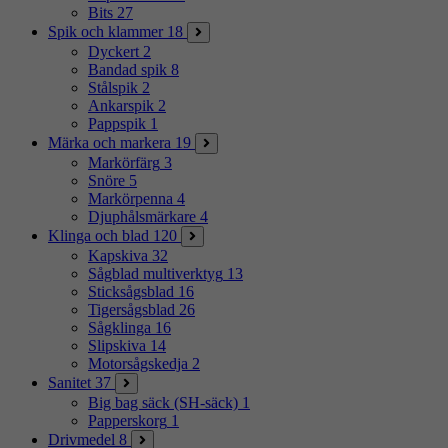
Bits
27
Spik och klammer
18
Dyckert
2
Bandad spik
8
Stålspik
2
Ankarspik
2
Pappspik
1
Märka och markera
19
Markörfärg
3
Snöre
5
Markörpenna
4
Djuphålsmärkare
4
Klinga och blad
120
Kapskiva
32
Sågblad multiverktyg
13
Sticksågsblad
16
Tigersågsblad
26
Sågklinga
16
Slipskiva
14
Motorsågskedja
2
Sanitet
37
Big bag säck (SH-säck)
1
Papperskorg
1
Drivmedel
8