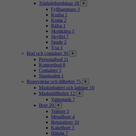
Trädgårdsredskap
18
Fyllhammare
3
Krafsa
1
Kratta
2
Räfsa
1
Skottkärra
1
Skyffel
7
Spade
2
Yxa
1
Bod och container
30
Personalbod
11
Kontorsbod
8
Container
5
Slamtoalett
1
Reservdelar och tillbehör
75
Maskinbatteri och laddare
10
Maskintillbehör
12
Vattentank
7
Borr
29
Träborr
3
Metallborr
4
Betongborr
10
Kakelborr
3
Hålsåg
7