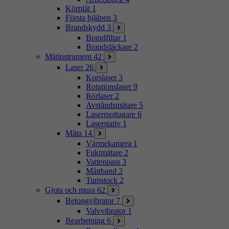
Körplåt
1
Första hjälpen
3
Brandskydd
3
Brandfiltar
1
Brandsläckare
2
Mätinstrument
42
Laser
26
Korslaser
3
Rotationslaser
9
Rörlaser
2
Avståndsmätare
5
Lasermottagare
6
Laserstativ
1
Mäta
14
Värmekamera
1
Fuktmätare
2
Vattenpass
3
Måttband
2
Tumstock
2
Gjuta och mura
62
Betongvibrator
7
Valvvibrator
1
Bearbetning
6