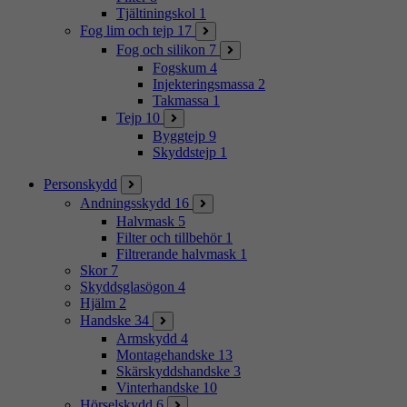
Tjältiningskol
1
Fog lim och tejp
17
Fog och silikon
7
Fogskum
4
Injekteringsmassa
2
Takmassa
1
Tejp
10
Byggtejp
9
Skyddstejp
1
Personskydd
Andningsskydd
16
Halvmask
5
Filter och tillbehör
1
Filtrerande halvmask
1
Skor
7
Skyddsglasögon
4
Hjälm
2
Handske
34
Armskydd
4
Montagehandske
13
Skärskyddshandske
3
Vinterhandske
10
Hörselskydd
6