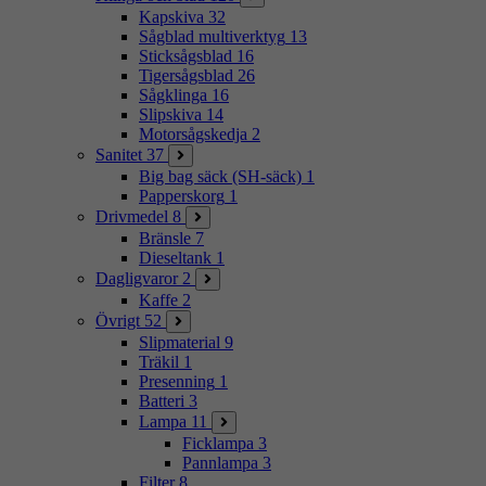
Kapskiva
32
Sågblad multiverktyg
13
Sticksågsblad
16
Tigersågsblad
26
Sågklinga
16
Slipskiva
14
Motorsågskedja
2
Sanitet
37
Big bag säck (SH-säck)
1
Papperskorg
1
Drivmedel
8
Bränsle
7
Dieseltank
1
Dagligvaror
2
Kaffe
2
Övrigt
52
Slipmaterial
9
Träkil
1
Presenning
1
Batteri
3
Lampa
11
Ficklampa
3
Pannlampa
3
Filter
8