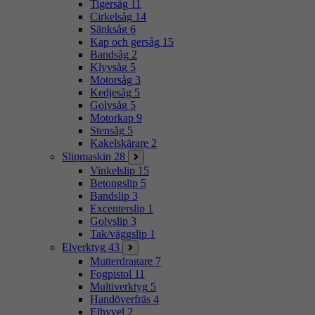
Tigersåg
11
Cirkelsåg
14
Sänksåg
6
Kap och gersåg
15
Bandsåg
2
Klyvsåg
5
Motorsåg
3
Kedjesåg
5
Golvsåg
5
Motorkap
9
Stensåg
5
Kakelskärare
2
Slipmaskin
28
Vinkelslip
15
Betongslip
5
Bandslip
3
Excenterslip
1
Golvslip
3
Tak/väggslip
1
Elverktyg
43
Mutterdragare
7
Fogpistol
11
Multiverktyg
5
Handöverfräs
4
Elhyvel
2