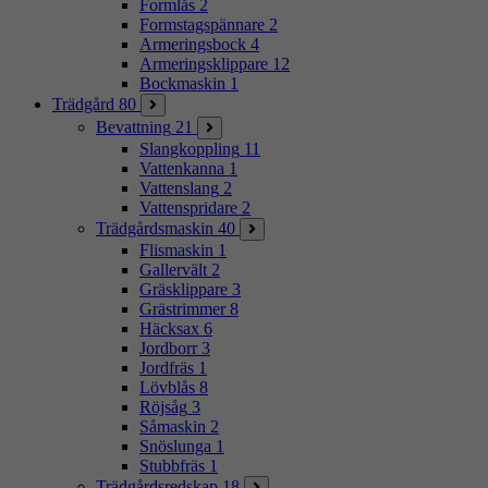
Formlås
2
Formstagspännare
2
Armeringsbock
4
Armeringsklippare
12
Bockmaskin
1
Trädgård
80
Bevattning
21
Slangkoppling
11
Vattenkanna
1
Vattenslang
2
Vattenspridare
2
Trädgårdsmaskin
40
Flismaskin
1
Gallervält
2
Gräsklippare
3
Grästrimmer
8
Häcksax
6
Jordborr
3
Jordfräs
1
Lövblås
8
Röjsåg
3
Såmaskin
2
Snöslunga
1
Stubbfräs
1
Trädgårdsredskap
18