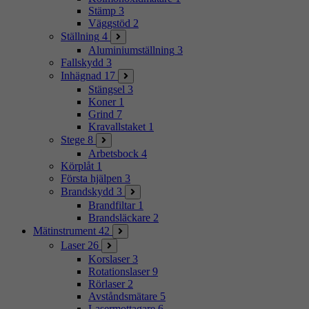
Stämp
3
Väggstöd
2
Ställning
4
Aluminiumställning
3
Fallskydd
3
Inhägnad
17
Stängsel
3
Koner
1
Grind
7
Kravallstaket
1
Stege
8
Arbetsbock
4
Körplåt
1
Första hjälpen
3
Brandskydd
3
Brandfiltar
1
Brandsläckare
2
Mätinstrument
42
Laser
26
Korslaser
3
Rotationslaser
9
Rörlaser
2
Avståndsmätare
5
Lasermottagare
6