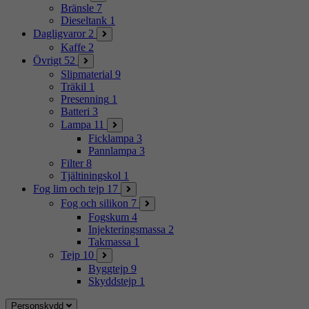
Bränsle
7
Dieseltank
1
Dagligvaror
2
Kaffe
2
Övrigt
52
Slipmaterial
9
Träkil
1
Presenning
1
Batteri
3
Lampa
11
Ficklampa
3
Pannlampa
3
Filter
8
Tjältiningskol
1
Fog lim och tejp
17
Fog och silikon
7
Fogskum
4
Injekteringsmassa
2
Takmassa
1
Tejp
10
Byggtejp
9
Skyddstejp
1
Personskydd