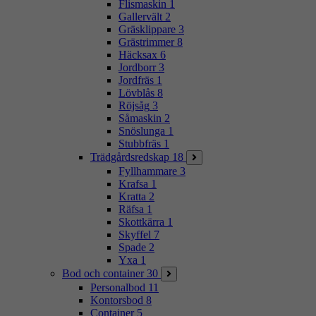
Flismaskin
1
Gallervält
2
Gräsklippare
3
Grästrimmer
8
Häcksax
6
Jordborr
3
Jordfräs
1
Lövblås
8
Röjsåg
3
Såmaskin
2
Snöslunga
1
Stubbfräs
1
Trädgårdsredskap
18
Fyllhammare
3
Krafsa
1
Kratta
2
Räfsa
1
Skottkärra
1
Skyffel
7
Spade
2
Yxa
1
Bod och container
30
Personalbod
11
Kontorsbod
8
Container
5