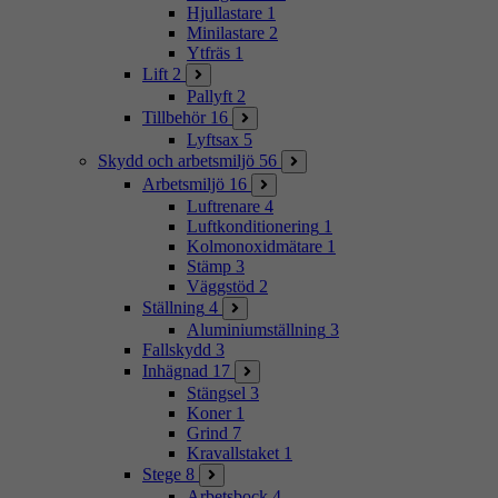
Hjullastare
1
Minilastare
2
Ytfräs
1
Lift
2
Pallyft
2
Tillbehör
16
Lyftsax
5
Skydd och arbetsmiljö
56
Arbetsmiljö
16
Luftrenare
4
Luftkonditionering
1
Kolmonoxidmätare
1
Stämp
3
Väggstöd
2
Ställning
4
Aluminiumställning
3
Fallskydd
3
Inhägnad
17
Stängsel
3
Koner
1
Grind
7
Kravallstaket
1
Stege
8
Arbetsbock
4