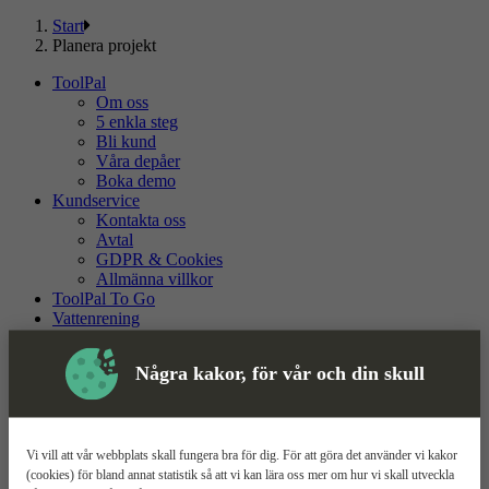
Start
Planera projekt
ToolPal
Om oss
5 enkla steg
Bli kund
Våra depåer
Boka demo
Kundservice
Kontakta oss
Avtal
GDPR & Cookies
Allmänna villkor
ToolPal To Go
Vattenrening
Planera projekt
Några kakor, för vår och din skull
Planera dina projekt, hantera hyrestider, skapa nya
projekt och färdigställ din beställning
. Allt det kan du göra här!
Vi vill att vår webbplats skall fungera bra för dig. För att göra det använder vi kakor
Få full koll på vilka maskiner du beställer eller planera i förtid och
(cookies) för bland annat statistik så att vi kan lära oss mer om hur vi skall utveckla
spara din lista. Klicka på börja på "
Ny planering
" så är du igång.