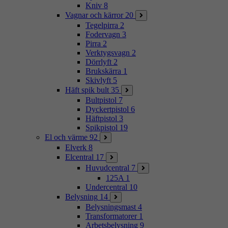
Kniv
8
Vagnar och kärror
20
Tegelpirra
2
Fodervagn
3
Pirra
2
Verktygsvagn
2
Dörrlyft
2
Brukskärra
1
Skivlyft
5
Häft spik bult
35
Bultpistol
7
Dyckertpistol
6
Häftpistol
3
Spikpistol
19
El och värme
92
Elverk
8
Elcentral
17
Huvudcentral
7
125A
1
Undercentral
10
Belysning
14
Belysningsmast
4
Transformatorer
1
Arbetsbelysning
9