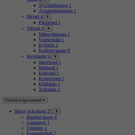
Tryckluftsslang
1
Avtappningsslang
1
Mejsel
4
Pikmejsel
1
Vitvara
9
Mikrovågsugn
1
Värmeskåp
1
Kylskåp
1
Kaffebryggare
6
Inventarier
6
Skrivbord
1
Matbord
1
Köksstol
1
Kontorsstol
1
Klädskåp
1
Torkskåp
1
Förbrukningsmaterial
Skruv och plugg
37
Bandad skruv
4
Gipsskruv
1
Träskruv
1
Expanderbult
2