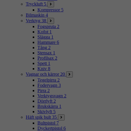
Tryckluft
5
Kompressor
5
Bilmaskin
4
Verktyg
38
Fogspruta
2
Kofot
1
Slägga
1
Hammare
6
Tång
2
Stensax
1
Profilsax
2
Spett
1
Kniv
8
Vagnar och kärror
20
Tegelpirra
2
Fodervagn
3
Pirra
2
Verktygsvagn
2
Dörrlyft
2
Brukskärra
1
Skivlyft
5
Häft spik bult
35
Bultpistol
7
Dyckertpistol
6