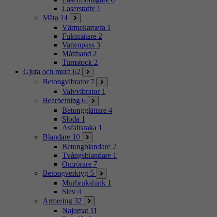
Laserstativ
1
Mäta
14
Värmekamera
1
Fuktmätare
2
Vattenpass
3
Måttband
2
Tumstock
2
Gjuta och mura
62
Betongvibrator
7
Valvvibrator
1
Bearbetning
6
Betongglättare
4
Sloda
1
Asfaltsraka
1
Blandare
10
Betongblandare
2
Tvångsblandare
1
Omrörare
7
Betongverktyg
5
Murbrukshink
1
Slev
4
Armering
32
Najomat
11