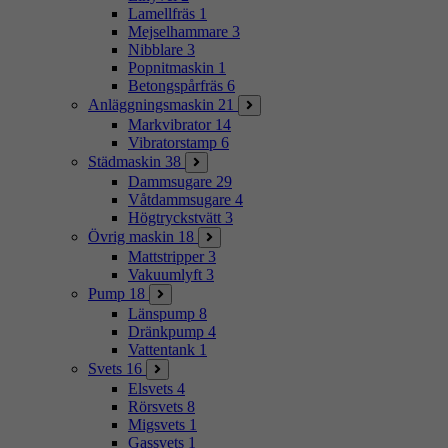
Lamellfräs
1
Mejselhammare
3
Nibblare
3
Popnitmaskin
1
Betongspårfräs
6
Anläggningsmaskin
21
Markvibrator
14
Vibratorstamp
6
Städmaskin
38
Dammsugare
29
Våtdammsugare
4
Högtryckstvätt
3
Övrig maskin
18
Mattstripper
3
Vakuumlyft
3
Pump
18
Länspump
8
Dränkpump
4
Vattentank
1
Svets
16
Elsvets
4
Rörsvets
8
Migsvets
1
Gassvets
1