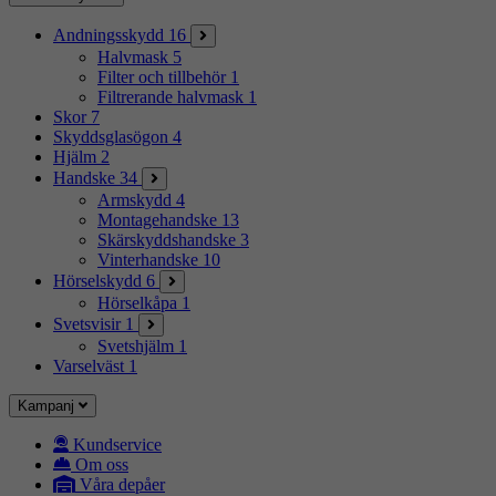
Andningsskydd
16
Halvmask
5
Filter och tillbehör
1
Filtrerande halvmask
1
Skor
7
Skyddsglasögon
4
Hjälm
2
Handske
34
Armskydd
4
Montagehandske
13
Skärskyddshandske
3
Vinterhandske
10
Hörselskydd
6
Hörselkåpa
1
Svetsvisir
1
Svetshjälm
1
Varselväst
1
Kampanj
Kundservice
Om oss
Våra depåer