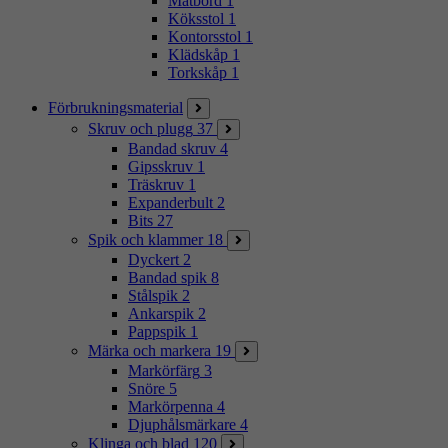
Matbord
1
Köksstol
1
Kontorsstol
1
Klädskåp
1
Torkskåp
1
Förbrukningsmaterial
Skruv och plugg
37
Bandad skruv
4
Gipsskruv
1
Träskruv
1
Expanderbult
2
Bits
27
Spik och klammer
18
Dyckert
2
Bandad spik
8
Stålspik
2
Ankarspik
2
Pappspik
1
Märka och markera
19
Markörfärg
3
Snöre
5
Markörpenna
4
Djuphålsmärkare
4
Klinga och blad
120