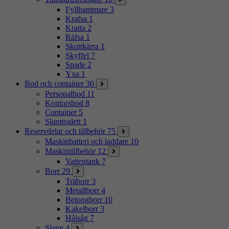
Fyllhammare
3
Krafsa
1
Kratta
2
Räfsa
1
Skottkärra
1
Skyffel
7
Spade
2
Yxa
1
Bod och container
30
Personalbod
11
Kontorsbod
8
Container
5
Slamtoalett
1
Reservdelar och tillbehör
75
Maskinbatteri och laddare
10
Maskintillbehör
12
Vattentank
7
Borr
29
Träborr
3
Metallborr
4
Betongborr
10
Kakelborr
3
Hålsåg
7
Slang
4