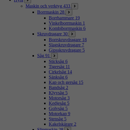
Maskin och verktyg
433
Borrmaskin
28
Borrhammare
19
Vinkelborrmaskin
1
Kombiborrmaskin
6
Skruvdragare
30
Borrskruvdragare
18
Slagskruvdragare
7
Gipsskruvdragare
5
Såg
91
Sticksåg
6
Tigersåg
11
Cirkelsåg
14
Sänksåg
6
Kap och gersåg
15
Bandsåg
2
Klyvsåg
5
Motorsåg
3
Kedjesåg
5
Golvsåg
5
Motorkap
9
Stensåg
5
Kakelskärare
2
Slipmaskin
28