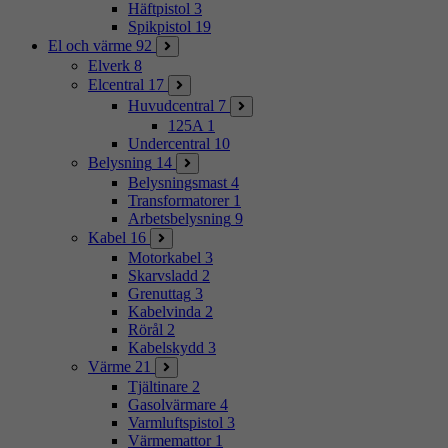
Häftpistol
3
Spikpistol
19
El och värme
92
Elverk
8
Elcentral
17
Huvudcentral
7
125A
1
Undercentral
10
Belysning
14
Belysningsmast
4
Transformatorer
1
Arbetsbelysning
9
Kabel
16
Motorkabel
3
Skarvsladd
2
Grenuttag
3
Kabelvinda
2
Rörål
2
Kabelskydd
3
Värme
21
Tjältinare
2
Gasolvärmare
4
Varmluftspistol
3
Värmemattor
1