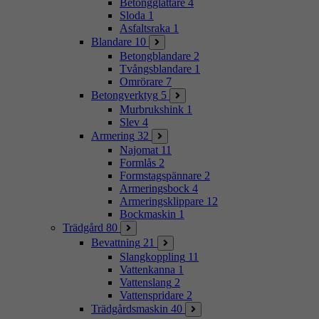
Betongglättare
4
Sloda
1
Asfaltsraka
1
Blandare
10
Betongblandare
2
Tvångsblandare
1
Omrörare
7
Betongverktyg
5
Murbrukshink
1
Slev
4
Armering
32
Najomat
11
Formlås
2
Formstagspännare
2
Armeringsbock
4
Armeringsklippare
12
Bockmaskin
1
Trädgård
80
Bevattning
21
Slangkoppling
11
Vattenkanna
1
Vattenslang
2
Vattenspridare
2
Trädgårdsmaskin
40