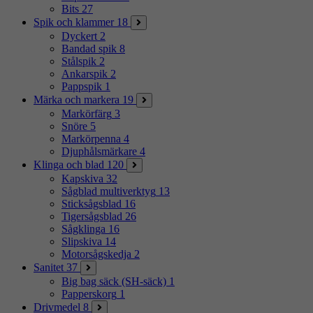
Bits
27
Spik och klammer
18
Dyckert
2
Bandad spik
8
Stålspik
2
Ankarspik
2
Pappspik
1
Märka och markera
19
Markörfärg
3
Snöre
5
Markörpenna
4
Djuphålsmärkare
4
Klinga och blad
120
Kapskiva
32
Sågblad multiverktyg
13
Sticksågsblad
16
Tigersågsblad
26
Sågklinga
16
Slipskiva
14
Motorsågskedja
2
Sanitet
37
Big bag säck (SH-säck)
1
Papperskorg
1
Drivmedel
8