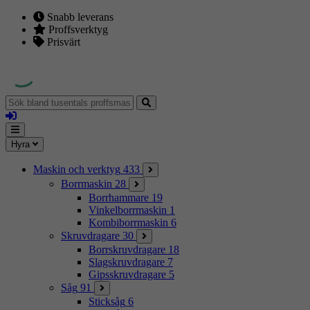
Snabb leverans
Proffsverktyg
Prisvärt
Sök
bland
Logga
tusentals
in
proffsmaskiner
Mina
Meny
Hyra
sidor
Maskin och verktyg
433
Borrmaskin
28
Borrhammare
19
Vinkelborrmaskin
1
Kombiborrmaskin
6
Skruvdragare
30
Borrskruvdragare
18
Slagskruvdragare
7
Gipsskruvdragare
5
Såg
91
Sticksåg
6