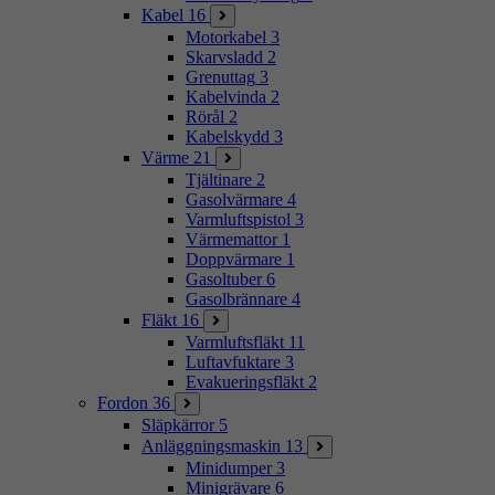
Kabel
16
Motorkabel
3
Skarvsladd
2
Grenuttag
3
Kabelvinda
2
Rörål
2
Kabelskydd
3
Värme
21
Tjältinare
2
Gasolvärmare
4
Varmluftspistol
3
Värmemattor
1
Doppvärmare
1
Gasoltuber
6
Gasolbrännare
4
Fläkt
16
Varmluftsfläkt
11
Luftavfuktare
3
Evakueringsfläkt
2
Fordon
36
Släpkärror
5
Anläggningsmaskin
13
Minidumper
3
Minigrävare
6