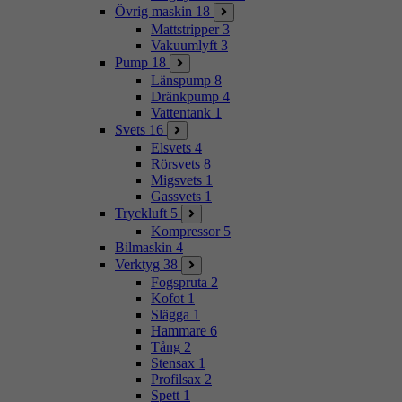
Övrig maskin
18
Mattstripper
3
Vakuumlyft
3
Pump
18
Länspump
8
Dränkpump
4
Vattentank
1
Svets
16
Elsvets
4
Rörsvets
8
Migsvets
1
Gassvets
1
Tryckluft
5
Kompressor
5
Bilmaskin
4
Verktyg
38
Fogspruta
2
Kofot
1
Slägga
1
Hammare
6
Tång
2
Stensax
1
Profilsax
2
Spett
1