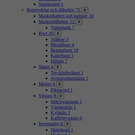
Slamtoalett
1
Reservdelar och tillbehör
75
Maskinbatteri och laddare
10
Maskintillbehör
12
Vattentank
7
Borr
29
Träborr
3
Metallborr
4
Betongborr
10
Kakelborr
3
Hålsåg
7
Slang
4
Tryckluftsslang
1
Avtappningsslang
1
Mejsel
4
Pikmejsel
1
Vitvara
9
Mikrovågsugn
1
Värmeskåp
1
Kylskåp
1
Kaffebryggare
6
Inventarier
6
Skrivbord
1