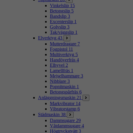
Vinkelslip
15
Betongslip
5
Bandslip
3
Excenterslip
1
Golvslip
3
Tak/väggslip
1
Elverktyg
43
Mutterdragare
7
Fogpistol
11
Multiverktyg
5
Handöverfräs
4
Elhyvel
2
Lamellfräs
1
Mejselhammare
3
Nibblare
3
Popnitmaskin
1
Betongspårfräs
6
Anläggningsmaskin
21
Markvibrator
14
Vibratorstamp
6
Städmaskin
38
Dammsugare
29
Våtdammsugare
4
Högtryckstvätt
3