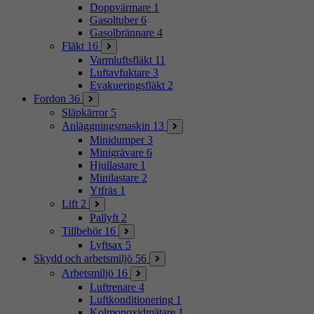
Doppvärmare
1
Gasoltuber
6
Gasolbrännare
4
Fläkt
16
Varmluftsfläkt
11
Luftavfuktare
3
Evakueringsfläkt
2
Fordon
36
Släpkärror
5
Anläggningsmaskin
13
Minidumper
3
Minigrävare
6
Hjullastare
1
Minilastare
2
Ytfräs
1
Lift
2
Pallyft
2
Tillbehör
16
Lyftsax
5
Skydd och arbetsmiljö
56
Arbetsmiljö
16
Luftrenare
4
Luftkonditionering
1
Kolmonoxidmätare
1