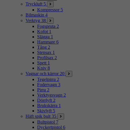
Tryckluft
5
Kompressor
5
Bilmaskin
4
Verktyg
38
Fogspruta
2
Kofot
1
Slägga
1
Hammare
6
Tång
2
Stensax
1
Profilsax
2
Spett
1
Kniv
8
Vagnar och kärror
20
Tegelpirra
2
Fodervagn
3
Pirra
2
Verktygsvagn
2
Dörrlyft
2
Brukskärra
1
Skivlyft
5
Häft spik bult
35
Bultpistol
7
Dyckertpistol
6