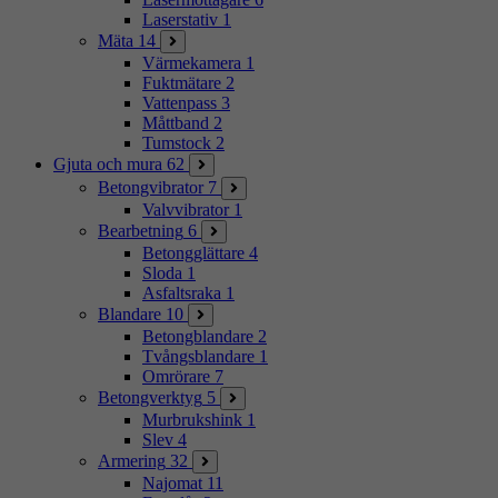
Laserstativ
1
Mäta
14
Värmekamera
1
Fuktmätare
2
Vattenpass
3
Måttband
2
Tumstock
2
Gjuta och mura
62
Betongvibrator
7
Valvvibrator
1
Bearbetning
6
Betongglättare
4
Sloda
1
Asfaltsraka
1
Blandare
10
Betongblandare
2
Tvångsblandare
1
Omrörare
7
Betongverktyg
5
Murbrukshink
1
Slev
4
Armering
32
Najomat
11