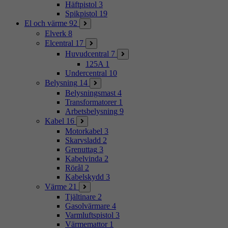
Häftpistol
3
Spikpistol
19
El och värme
92
Elverk
8
Elcentral
17
Huvudcentral
7
125A
1
Undercentral
10
Belysning
14
Belysningsmast
4
Transformatorer
1
Arbetsbelysning
9
Kabel
16
Motorkabel
3
Skarvsladd
2
Grenuttag
3
Kabelvinda
2
Rörål
2
Kabelskydd
3
Värme
21
Tjältinare
2
Gasolvärmare
4
Varmluftspistol
3
Värmemattor
1