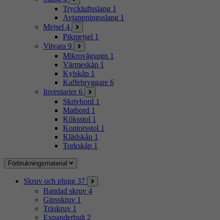
Tryckluftsslang
1
Avtappningsslang
1
Mejsel
4
Pikmejsel
1
Vitvara
9
Mikrovågsugn
1
Värmeskåp
1
Kylskåp
1
Kaffebryggare
6
Inventarier
6
Skrivbord
1
Matbord
1
Köksstol
1
Kontorsstol
1
Klädskåp
1
Torkskåp
1
Förbrukningsmaterial
Skruv och plugg
37
Bandad skruv
4
Gipsskruv
1
Träskruv
1
Expanderbult
2