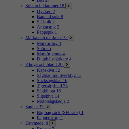
Bits
27
Spik och klammer
18
Dyckert
2
Bandad spik
8
Stålspik
2
Ankarspik
2
Pappspik
1
Märka och markera
19
Markörfärg
3
Snöre
5
Markörpenna
4
Djuphålsmärkare
4
Klinga och blad
120
Kapskiva
32
Sågblad multiverktyg
13
Sticksågsblad
16
Tigersågsblad
26
Sågklinga
16
Slipskiva
14
Motorsågskedja
2
Sanitet
37
Big bag säck (SH-säck)
1
Papperskorg
1
Drivmedel
8
Bränsle
7