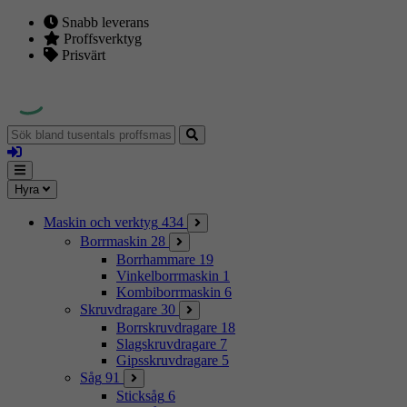
Snabb leverans
Proffsverktyg
Prisvärt
Sök
bland
Logga
tusentals
in
proffsmaskiner
Mina
Meny
Hyra
sidor
Maskin och verktyg
434
Borrmaskin
28
Borrhammare
19
Vinkelborrmaskin
1
Kombiborrmaskin
6
Skruvdragare
30
Borrskruvdragare
18
Slagskruvdragare
7
Gipsskruvdragare
5
Såg
91
Sticksåg
6