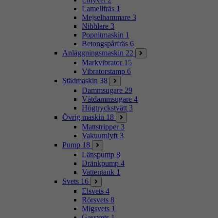
Lamellfräs
1
Mejselhammare
3
Nibblare
3
Popnitmaskin
1
Betongspårfräs
6
Anläggningsmaskin
22
Markvibrator
15
Vibratorstamp
6
Städmaskin
38
Dammsugare
29
Våtdammsugare
4
Högtryckstvätt
3
Övrig maskin
18
Mattstripper
3
Vakuumlyft
3
Pump
18
Länspump
8
Dränkpump
4
Vattentank
1
Svets
16
Elsvets
4
Rörsvets
8
Migsvets
1
Gassvets
1