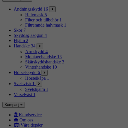
Andningsskydd
16
Halvmask
5
Filter och tillbehör
1
Filtrerande halvmask
1
Skor
7
Skyddsglasögon
4
Hjälm
2
Handske
34
Armskydd
4
Montagehandske
13
Skärskyddshandske
3
Vinterhandske
10
Hörselskydd
6
Hörselkåpa
1
Svetsvisir
1
Svetshjälm
1
Varselväst
1
Kampanj
Kundservice
Om oss
Våra depåer