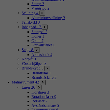
Stämp
3
Väggstöd
2
Ställning
4
Aluminiumställning
3
Fallskydd
3
Inhägnad
17
Stängsel
3
Koner
1
Grind
7
Kravallstaket
1
Stege
8
Arbetsbock
4
Körplåt
1
Första hjälpen
3
Brandskydd
3
Brandfiltar
1
Brandsläckare
2
Mätinstrument
42
Laser
26
Korslaser
3
Rotationslaser
9
Rörlaser
2
Avståndsmätare
5
Lasermottagare
6