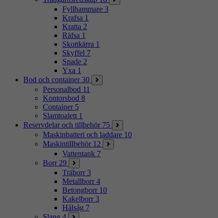
Fyllhammare
3
Krafsa
1
Kratta
2
Räfsa
1
Skottkärra
1
Skyffel
7
Spade
2
Yxa
1
Bod och container
30
Personalbod
11
Kontorsbod
8
Container
5
Slamtoalett
1
Reservdelar och tillbehör
75
Maskinbatteri och laddare
10
Maskintillbehör
12
Vattentank
7
Borr
29
Träborr
3
Metallborr
4
Betongborr
10
Kakelborr
3
Hålsåg
7
Slang
4