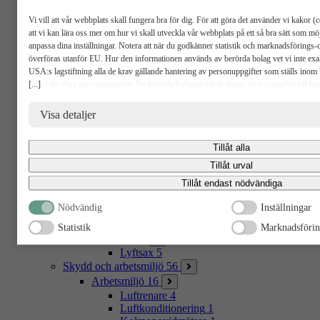
Doppvärmare
1
Vi vill att vår webbplats skall fungera bra för dig. För att göra det använder vi kakor (c
Gasoltuber
6
att vi kan lära oss mer om hur vi skall utveckla vår webbplats på ett så bra sätt som m
Gasolbrännare
4
anpassa dina inställningar. Notera att när du godkänner statistik och marknadsförings
Fläkt
16
överföras utanför EU. Hur den informationen används av berörda bolag vet vi inte exak
Varmluftsfläkt
11
USA:s lagstiftning alla de krav gällande hantering av personuppgifter som ställs inom 
Luftavfuktare
3
[...]
risker för dina personuppgifter. De berörda bolagen måste lämna över uppgifter till b
Evakueringsfläkt
2
USA om de får en sådan begäran. Det kan dock vara svårt eller omöjligt för dig att hävda d
Fordon
36
radering, gällande eventuella personuppgifter som de brottsbekämpande myndigheterna ha
Visa detaljer
Släpkärror
5
godkänna statistik och marknadsförings-cookies nedan bekräftar du att du samtycker till a
Anläggningsmaskin
13
Minidumper
3
Tillåt alla
Minigrävare
6
Tillåt urval
Hjullastare
1
Tillåt endast nödvändiga
Minilastare
2
Ytfräs
1
Nödvändig
Inställningar
Lift
2
Pallyft
2
Statistik
Marknadsföri
Tillbehör
16
Lyftsax
5
Skydd och arbetsmiljö
56
Arbetsmiljö
16
Luftrenare
4
Luftkonditionering
1