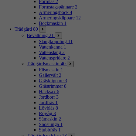
Formlås
2
Formstagspännare
2
Armeringsbock
4
Armeringsklippare
12
Bockmaskin
1
Trädgård
80
Bevattning
21
Slangkoppling
11
Vattenkanna
1
Vattenslang
2
Vattenspridare
2
Trädgårdsmaskin
40
Flismaskin
1
Gallervält
2
Gräsklippare
3
Grästrimmer
8
Häcksax
6
Jordborr
3
Jordfräs
1
Lövblås
8
Röjsåg
3
Såmaskin
2
Snöslunga
1
Stubbfräs
1
Trädgårdsredskap
18