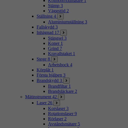
Kolmonoxidmätare
1
Stämp
3
Väggstöd
2
Ställning
4
Aluminiumställning
3
Fallskydd
3
Inhägnad
17
Stängsel
3
Koner
1
Grind
7
Kravallstaket
1
Stege
8
Arbetsbock
4
Körplåt
1
Första hjälpen
3
Brandskydd
3
Brandfiltar
1
Brandsläckare
2
Mätinstrument
42
Laser
26
Korslaser
3
Rotationslaser
9
Rörlaser
2
Avståndsmätare
5