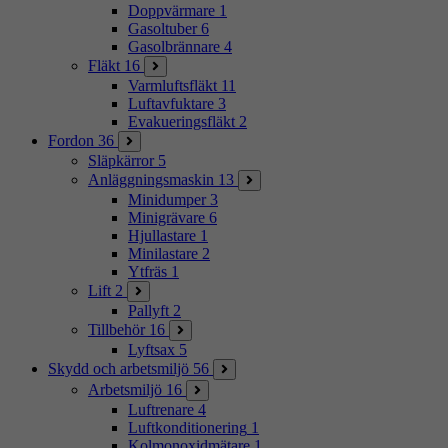
Doppvärmare
1
Gasoltuber
6
Gasolbrännare
4
Fläkt
16
Varmluftsfläkt
11
Luftavfuktare
3
Evakueringsfläkt
2
Fordon
36
Släpkärror
5
Anläggningsmaskin
13
Minidumper
3
Minigrävare
6
Hjullastare
1
Minilastare
2
Ytfräs
1
Lift
2
Pallyft
2
Tillbehör
16
Lyftsax
5
Skydd och arbetsmiljö
56
Arbetsmiljö
16
Luftrenare
4
Luftkonditionering
1
Kolmonoxidmätare
1