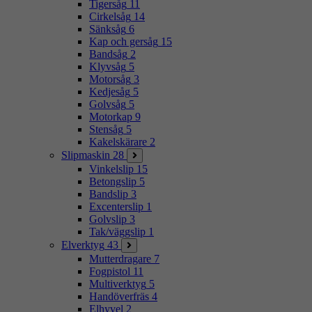
Tigersåg
11
Cirkelsåg
14
Sänksåg
6
Kap och gersåg
15
Bandsåg
2
Klyvsåg
5
Motorsåg
3
Kedjesåg
5
Golvsåg
5
Motorkap
9
Stensåg
5
Kakelskärare
2
Slipmaskin
28
Vinkelslip
15
Betongslip
5
Bandslip
3
Excenterslip
1
Golvslip
3
Tak/väggslip
1
Elverktyg
43
Mutterdragare
7
Fogpistol
11
Multiverktyg
5
Handöverfräs
4
Elhyvel
2