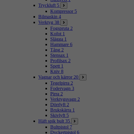
Tryckluft
5
Kompressor
5
Bilmaskin
4
Verktyg
38
Fogspruta
2
Kofot
1
Slägga
1
Hammare
6
Tång
2
Stensax
1
Profilsax
2
Spett
1
Kniv
8
Vagnar och kärror
20
Tegelpirra
2
Fodervagn
3
Pirra
2
Verktygsvagn
2
Dörrlyft
2
Brukskärra
1
Skivlyft
5
Häft spik bult
35
Bultpistol
7
Dyckertpistol
6