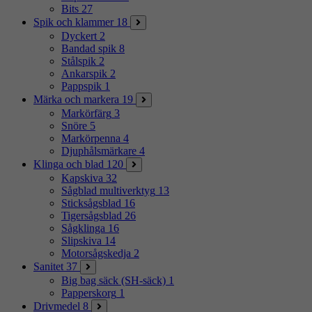
Bits
27
Spik och klammer
18
Dyckert
2
Bandad spik
8
Stålspik
2
Ankarspik
2
Pappspik
1
Märka och markera
19
Markörfärg
3
Snöre
5
Markörpenna
4
Djuphålsmärkare
4
Klinga och blad
120
Kapskiva
32
Sågblad multiverktyg
13
Sticksågsblad
16
Tigersågsblad
26
Sågklinga
16
Slipskiva
14
Motorsågskedja
2
Sanitet
37
Big bag säck (SH-säck)
1
Papperskorg
1
Drivmedel
8