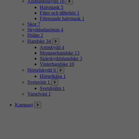
Andningsskydd
16
Halvmask
5
Filter och tillbehör
1
Filtrerande halvmask
1
Skor
7
Skyddsglasögon
4
Hjälm
2
Handske
34
Armskydd
4
Montagehandske
13
Skärskyddshandske
3
Vinterhandske
10
Hörselskydd
6
Hörselkåpa
1
Svetsvisir
1
Svetshjälm
1
Varselväst
1
Kampanj