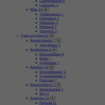
Lasermottagare
6
Laserstativ
1
Mäta
14
Värmekamera
1
Fuktmätare
2
Vattenpass
3
Måttband
2
Tumstock
2
Gjuta och mura
62
Betongvibrator
7
Valvvibrator
1
Bearbetning
6
Betongglättare
4
Sloda
1
Asfaltsraka
1
Blandare
10
Betongblandare
2
Tvångsblandare
1
Omrörare
7
Betongverktyg
5
Murbrukshink
1
Slev
4
Armering
32
Najomat
11