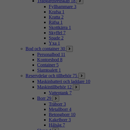
Trädgårdsredskap
18
Fyllhammare
3
Krafsa
1
Kratta
2
Räfsa
1
Skottkärra
1
Skyffel
7
Spade
2
Yxa
1
Bod och container
30
Personalbod
11
Kontorsbod
8
Container
5
Slamtoalett
1
Reservdelar och tillbehör
75
Maskinbatteri och laddare
10
Maskintillbehör
12
Vattentank
7
Borr
29
Träborr
3
Metallborr
4
Betongborr
10
Kakelborr
3
Hålsåg
7