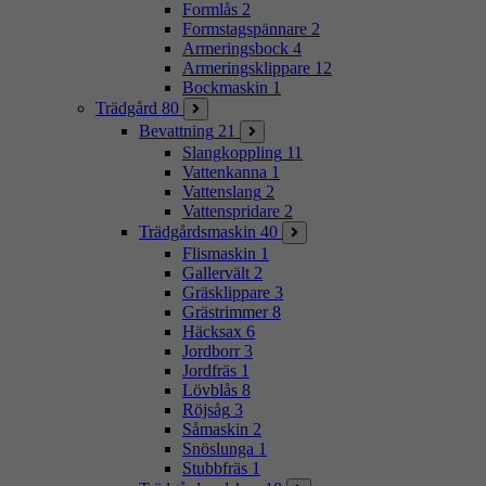
Formlås
2
Formstagspännare
2
Armeringsbock
4
Armeringsklippare
12
Bockmaskin
1
Trädgård
80
Bevattning
21
Slangkoppling
11
Vattenkanna
1
Vattenslang
2
Vattenspridare
2
Trädgårdsmaskin
40
Flismaskin
1
Gallervält
2
Gräsklippare
3
Grästrimmer
8
Häcksax
6
Jordborr
3
Jordfräs
1
Lövblås
8
Röjsåg
3
Såmaskin
2
Snöslunga
1
Stubbfräs
1