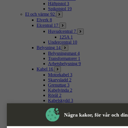
Häftpistol
3
Spikpistol
19
El och värme
92
Elverk
8
Elcentral
17
Huvudcentral
7
125A
1
Undercentral
10
Belysning
14
Belysningsmast
4
Transformatorer
1
Arbetsbelysning
9
Kabel
16
Motorkabel
3
Skarvsladd
2
Grenuttag
3
Kabelvinda
2
Rörål
2
Kabelskydd
3
Värme
21
Tjältinare
2
Några kakor, för vår och din
Gasolvärmare
4
Varmluftspistol
3
Värmemattor
1