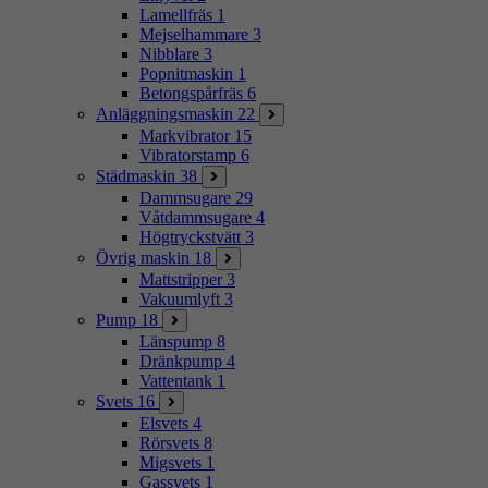
Lamellfräs
1
Mejselhammare
3
Nibblare
3
Popnitmaskin
1
Betongspårfräs
6
Anläggningsmaskin
22
Markvibrator
15
Vibratorstamp
6
Städmaskin
38
Dammsugare
29
Våtdammsugare
4
Högtryckstvätt
3
Övrig maskin
18
Mattstripper
3
Vakuumlyft
3
Pump
18
Länspump
8
Dränkpump
4
Vattentank
1
Svets
16
Elsvets
4
Rörsvets
8
Migsvets
1
Gassvets
1