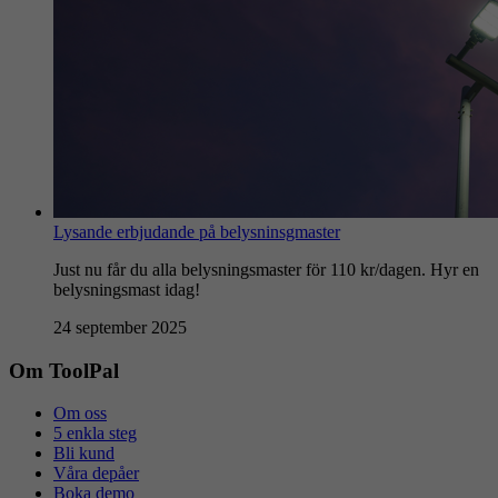
Lysande erbjudande på belysninsgmaster
Just nu får du alla belysningsmaster för 110 kr/dagen. Hyr en
belysningsmast idag!
24 september 2025
Om ToolPal
Om oss
5 enkla steg
Bli kund
Våra depåer
Boka demo