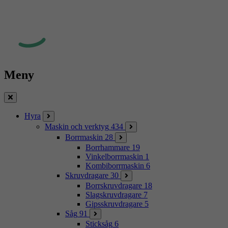
Meny
Stäng
Hyra
Maskin och verktyg
434
Borrmaskin
28
Borrhammare
19
Vinkelborrmaskin
1
Kombiborrmaskin
6
Skruvdragare
30
Borrskruvdragare
18
Slagskruvdragare
7
Gipsskruvdragare
5
Såg
91
Sticksåg
6