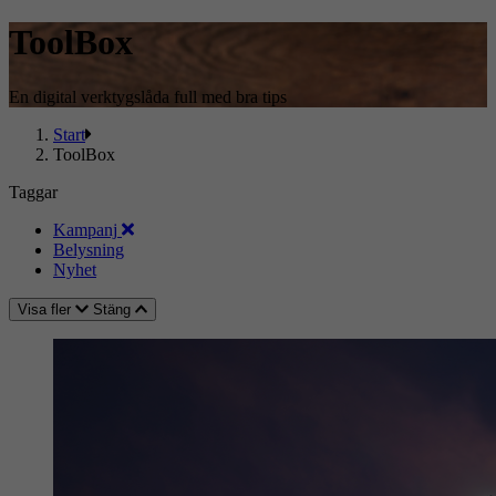
ToolBox
En digital verktygslåda full med bra tips
Start
ToolBox
Taggar
Kampanj
Belysning
Nyhet
Visa fler
Stäng