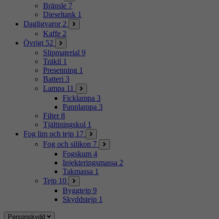
Bränsle
7
Dieseltank
1
Dagligvaror
2
Kaffe
2
Övrigt
52
Slipmaterial
9
Träkil
1
Presenning
1
Batteri
3
Lampa
11
Ficklampa
3
Pannlampa
3
Filter
8
Tjältiningskol
1
Fog lim och tejp
17
Fog och silikon
7
Fogskum
4
Injekteringsmassa
2
Takmassa
1
Tejp
10
Byggtejp
9
Skyddstejp
1
Personskydd