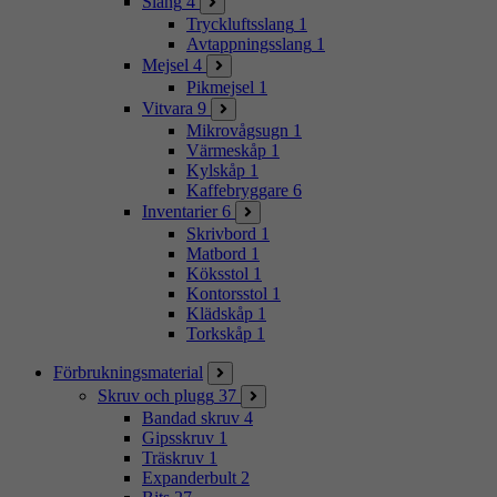
Slang
4
Tryckluftsslang
1
Avtappningsslang
1
Mejsel
4
Pikmejsel
1
Vitvara
9
Mikrovågsugn
1
Värmeskåp
1
Kylskåp
1
Kaffebryggare
6
Inventarier
6
Skrivbord
1
Matbord
1
Köksstol
1
Kontorsstol
1
Klädskåp
1
Torkskåp
1
Förbrukningsmaterial
Skruv och plugg
37
Bandad skruv
4
Gipsskruv
1
Träskruv
1
Expanderbult
2