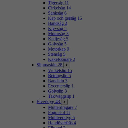
Tigersåg
11
Cirkelsåg
14
Sänksåg
6
Kap och gersåg
15
Bandsåg
2
Klyvsåg
5
Motorsåg
3
Kedjesåg
5
Golvsåg
5
Motorkap
9
Stensåg
5
Kakelskärare
2
Slipmaskin
28
Vinkelslip
15
Betongslip
5
Bandslip
3
Excenterslip
1
Golvslip
3
Tak/väggslip
1
Elverktyg
43
Mutterdragare
7
Fogpistol
11
Multiverktyg
5
Handöverfräs
4
Elhyvel
2