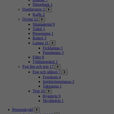
Dieseltank
1
Dagligvaror
2
Kaffe
2
Övrigt
52
Slipmaterial
9
Träkil
1
Presenning
1
Batteri
3
Lampa
11
Ficklampa
3
Pannlampa
3
Filter
8
Tjältiningskol
1
Fog lim och tejp
17
Fog och silikon
7
Fogskum
4
Injekteringsmassa
2
Takmassa
1
Tejp
10
Byggtejp
9
Skyddstejp
1
Personskydd