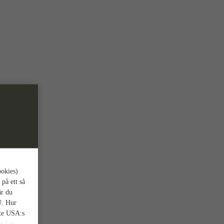
ookies)
 på ett så
är du
U. Hur
nte USA:s
et kan