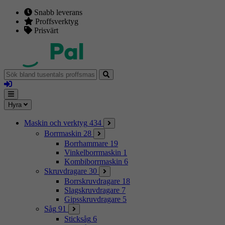
Snabb leverans
Proffsverktyg
Prisvärt
Sök
bland
Logga
tusentals
in
proffsmaskiner
Mina
Meny
Hyra
sidor
Maskin och verktyg
434
Borrmaskin
28
Borrhammare
19
Vinkelborrmaskin
1
Kombiborrmaskin
6
Skruvdragare
30
Borrskruvdragare
18
Slagskruvdragare
7
Gipsskruvdragare
5
Såg
91
Sticksåg
6