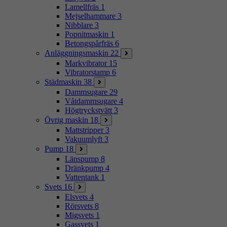
Lamellfräs
1
Mejselhammare
3
Nibblare
3
Popnitmaskin
1
Betongspårfräs
6
Anläggningsmaskin
22
Markvibrator
15
Vibratorstamp
6
Städmaskin
38
Dammsugare
29
Våtdammsugare
4
Högtryckstvätt
3
Övrig maskin
18
Mattstripper
3
Vakuumlyft
3
Pump
18
Länspump
8
Dränkpump
4
Vattentank
1
Svets
16
Elsvets
4
Rörsvets
8
Migsvets
1
Gassvets
1