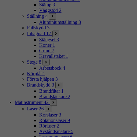
Stämp
3
Väggstöd
2
Ställning
4
Aluminiumställning
3
Fallskydd
3
Inhägnad
17
Stängsel
3
Koner
1
Grind
7
Kravallstaket
1
Stege
8
Arbetsbock
4
Körplåt
1
Första hjälpen
3
Brandskydd
3
Brandfiltar
1
Brandsläckare
2
Mätinstrument
42
Laser
26
Korslaser
3
Rotationslaser
9
Rörlaser
2
Avståndsmätare
5
Lasermottagare
6