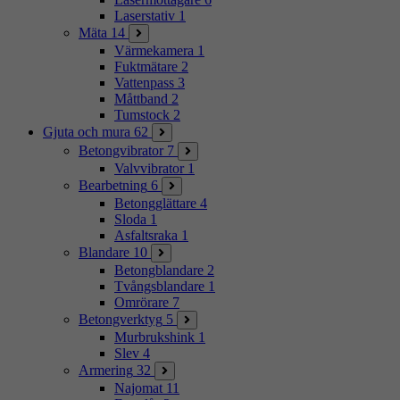
Laserstativ
1
Mäta
14
Värmekamera
1
Fuktmätare
2
Vattenpass
3
Måttband
2
Tumstock
2
Gjuta och mura
62
Betongvibrator
7
Valvvibrator
1
Bearbetning
6
Betongglättare
4
Sloda
1
Asfaltsraka
1
Blandare
10
Betongblandare
2
Tvångsblandare
1
Omrörare
7
Betongverktyg
5
Murbrukshink
1
Slev
4
Armering
32
Najomat
11