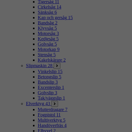
Tigersåg
11
Cirkelsåg
14
Sänksåg
6
Kap och gersåg
15
Bandsåg
2
Klyvsåg
5
Motorsåg
3
Kedjesåg
5
Golvsåg
5
Motorkap
9
Stensåg
5
Kakelskärare
2
Slipmaskin
28
Vinkelslip
15
Betongslip
5
Bandslip
3
Excenterslip
1
Golvslip
3
Tak/väggslip
1
Elverktyg
43
Mutterdragare
7
Fogpistol
11
Multiverktyg
5
Handöverfräs
4
Elhyvel
2