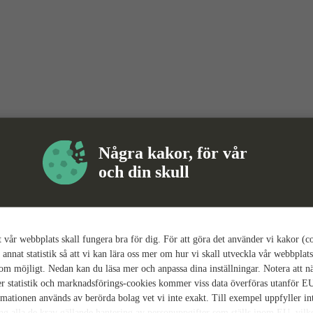
Några kakor, för vår
och din skull
tt vår webbplats skall fungera bra för dig. För att göra det använder vi kakor (c
 annat statistik så att vi kan lära oss mer om hur vi skall utveckla vår webbplats
som möjligt. Nedan kan du läsa mer och anpassa dina inställningar. Notera att n
r statistik och marknadsförings-cookies kommer viss data överföras utanför E
rmationen används av berörda bolag vet vi inte exakt. Till exempel uppfyller i
ing alla de krav gällande hantering av personuppgifter som ställs inom EU, vilk