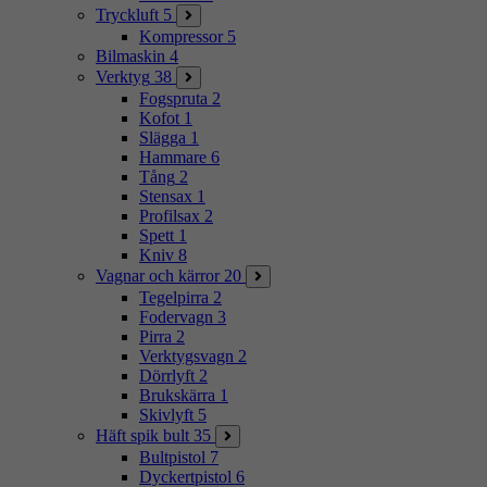
Tryckluft
5
Kompressor
5
Bilmaskin
4
Verktyg
38
Fogspruta
2
Kofot
1
Slägga
1
Hammare
6
Tång
2
Stensax
1
Profilsax
2
Spett
1
Kniv
8
Vagnar och kärror
20
Tegelpirra
2
Fodervagn
3
Pirra
2
Verktygsvagn
2
Dörrlyft
2
Brukskärra
1
Skivlyft
5
Häft spik bult
35
Bultpistol
7
Dyckertpistol
6